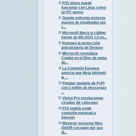
PS5 ahora puede
funcionar con Linux como
un PC gamer
Google enfrenta protesta
masiva de empleados por
c...
Microsoft libera el código
fuente de MS-DOS 1.0 en...
Rompen la protección
anti-piratería de Denuvo
Microsoft reemplaza
Copilot en el Bloc de notas
de...
La Comisión Europea
aprecia que Meta infringió
la ...
Popular paquete de PyPI
con 1 millón de descargas
...
Vision Pro revolucionan
cirugías de cataratas
PS5 podría exigir
conexión mensual a
internet
Movistar presenta fibra
On/Off con pago por uso
di...