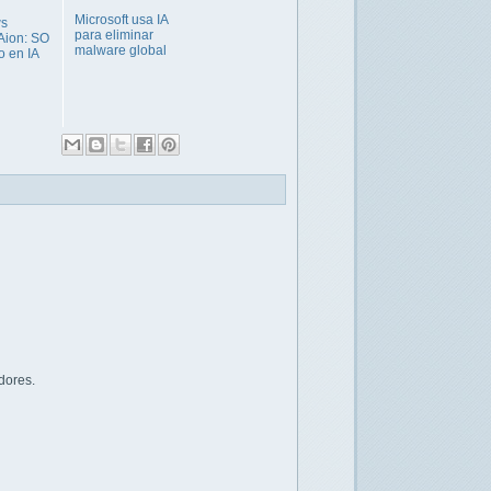
Microsoft usa IA
s
para eliminar
 Aion: SO
malware global
o en IA
dores.