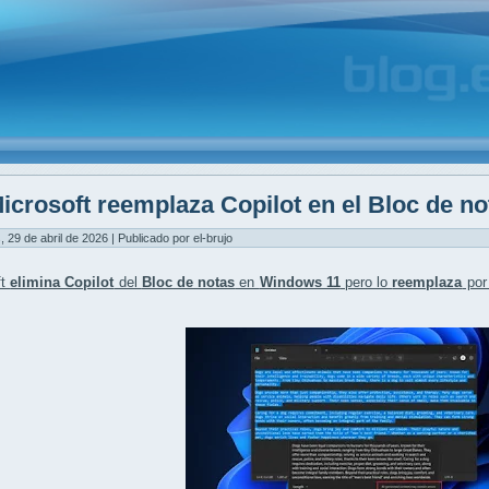
icrosoft reemplaza Copilot en el Bloc de n
, 29 de abril de 2026 | Publicado por el-brujo
ft
elimina Copilot
del
Bloc de notas
en
Windows 11
pero lo
reemplaza
por