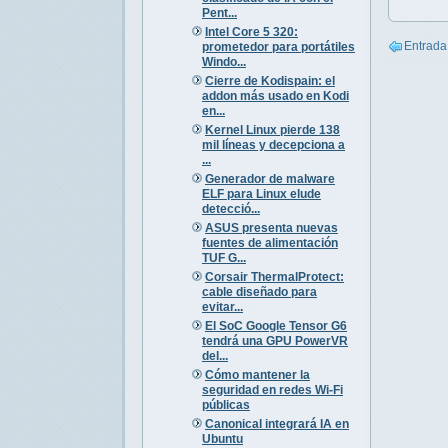
Pent...
Intel Core 5 320:
Entrada
prometedor para portátiles
Windo...
Cierre de Kodispain: el
addon más usado en Kodi
en...
Kernel Linux pierde 138
mil líneas y decepciona a
...
Generador de malware
ELF para Linux elude
detecció...
ASUS presenta nuevas
fuentes de alimentación
TUF G...
Corsair ThermalProtect:
cable diseñado para
evitar...
El SoC Google Tensor G6
tendrá una GPU PowerVR
del...
Cómo mantener la
seguridad en redes Wi-Fi
públicas
Canonical integrará IA en
Ubuntu