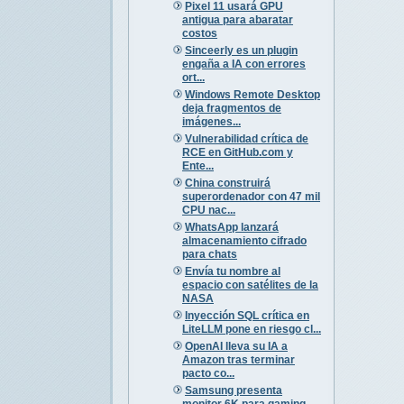
Pixel 11 usará GPU
antigua para abaratar
costos
Sinceerly es un plugin
engaña a IA con errores
ort...
Windows Remote Desktop
deja fragmentos de
imágenes...
Vulnerabilidad crítica de
RCE en GitHub.com y
Ente...
China construirá
superordenador con 47 mil
CPU nac...
WhatsApp lanzará
almacenamiento cifrado
para chats
Envía tu nombre al
espacio con satélites de la
NASA
Inyección SQL crítica en
LiteLLM pone en riesgo cl...
OpenAI lleva su IA a
Amazon tras terminar
pacto co...
Samsung presenta
monitor 6K para gaming