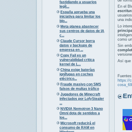
de forma
fastidiando a usuarios
En el B
legít...
escritur
España aprueba una
usuarios
iniciativa para limitar los
una indi
blo...
Lo inte
Meta planea abastecer
principa
sus centros de datos de IA
intelige
c...
como una
Claude Cursor borra
datos y backups de
Sin emba
empresa en ...
complet
versione
Copy Fail es un
vulnerabilidad critica
Así que 
kernel de L...
China exige baterías
ignífugas en coches
Fuentes
eléctrico...
https://
Fraude masivo con SMS
cosa_69
falsos de multas tráfico
Jugadores de Minecraft
Entr
infectados por LofyStealer
...
NVIDIA Nemotron 3 Nano
Omni dota de sentidos a
los...
Microsoft reducirá el
consumo de RAM en
Windows