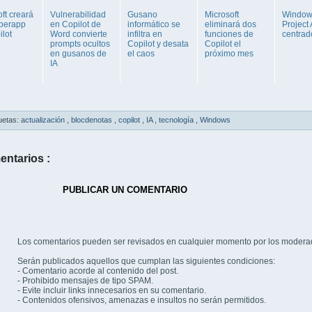
ft creará
Vulnerabilidad
Gusano
Microsoft
Window
perapp
en Copilot de
informático se
eliminará dos
Project
ilot
Word convierte
infiltra en
funciones de
centrad
prompts ocultos
Copilot y desata
Copilot el
en gusanos de
el caos
próximo mes
IA
uetas:
actualización
,
blocdenotas
,
copilot
,
IA
,
tecnología
,
Windows
entarios :
PUBLICAR UN COMENTARIO
Los comentarios pueden ser revisados en cualquier momento por los modera
Serán publicados aquellos que cumplan las siguientes condiciones:
- Comentario acorde al contenido del post.
- Prohibido mensajes de tipo SPAM.
- Evite incluir links innecesarios en su comentario.
- Contenidos ofensivos, amenazas e insultos no serán permitidos.