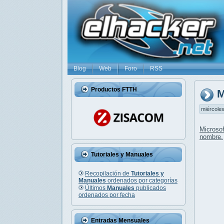
Blog
Web
Foro
RSS
Productos FTTH
M
miércoles
Microso
nombre.
Tutoriales y Manuales
Recopilación de
Tutoriales y
Manuales
ordenados por categorías
Últimos
Manuales
publicados
ordenados por fecha
Entradas Mensuales