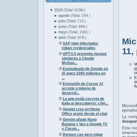
▼
2026
(Total: 6196 )
►
agosto
(Total: 204 )
►
julio
(Total: 710 )
►
junio
(Total: 898 )
►
mayo
(Total: 1081 )
▼
abril
(Total: 978 )
Mic
SAP npm infectados
roban credenciales
11,
GPT-5.5 presenta riesgos
similares a Claude
Mythos...
M
m
Exempleado de Google en
u
IA logra 1000 millones en
E
...
d
Extensión de Cursor AI
f
accede a tokens de
desarrol...
La app espía secreta de
Italia al descubierto: cóm...
Microsof
Gemini crea archivos
ejemplos
Office gratis desde el chat
La com
Gemini añade Nano
desapar
Banana y Veo a Google TV
Este mo
y Chrom...
innecesa
Denuvo cae pero sigue