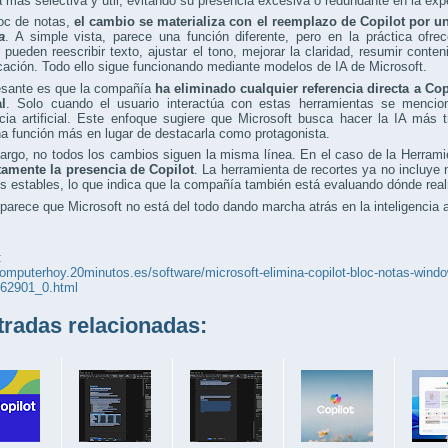
 más selectiva y útil, evitando su presencia excesiva o redundante en la expe
loc de notas,
el cambio se materializa con el reemplazo de Copilot por 
a
. A simple vista, parece una función diferente, pero en la práctica of
 pueden reescribir texto, ajustar el tono, mejorar la claridad, resumir conte
cación. Todo ello sigue funcionando mediante modelos de IA de Microsoft.
resante es que la compañía
ha eliminado cualquier referencia directa a Copi
l
. Solo cuando el usuario interactúa con estas herramientas se menci
ncia artificial. Este enfoque sugiere que Microsoft busca hacer la IA más 
 función más en lugar de destacarla como protagonista.
rgo, no todos los cambios siguen la misma línea. En el caso de la Herrami
amente la presencia de Copilot
. La herramienta de recortes ya no incluye 
s estables, lo que indica que la compañía también está evaluando dónde real
parece que Microsoft no está del todo dando marcha atrás en la inteligencia ar
:
computerhoy.20minutos.es/software/microsoft-elimina-copilot-bloc-notas-windo
62901_0.html
adas relacionadas: