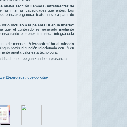
riencia del usuario.
una nueva sección llamada
Herramientas de
rece las mismas capacidades que antes. Los
nido o incluso generar texto nuevo a partir de
lot o incluso a la palabra IA en la interfaz
ona que el contenido es generado mediante
transparente o menos intrusiva, integrándola
enta de recortes,
Microsoft sí ha eliminado
ningún botón ni función relacionada con IA en
mente aporta valor esta tecnología.
tificial, sino reorganizando su presencia.
ws-11-pero-sustituye-por-otra-