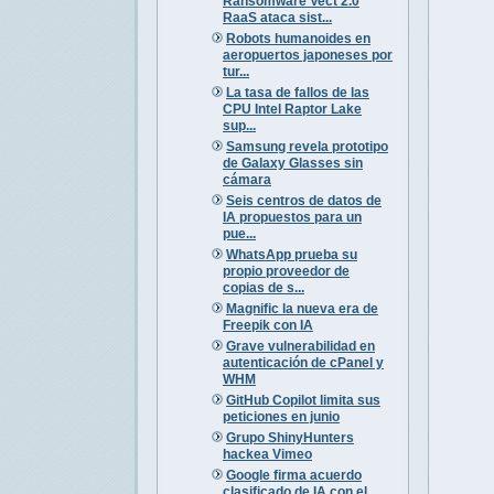
Ransomware Vect 2.0
RaaS ataca sist...
Robots humanoides en
aeropuertos japoneses por
tur...
La tasa de fallos de las
CPU Intel Raptor Lake
sup...
Samsung revela prototipo
de Galaxy Glasses sin
cámara
Seis centros de datos de
IA propuestos para un
pue...
WhatsApp prueba su
propio proveedor de
copias de s...
Magnific la nueva era de
Freepik con IA
Grave vulnerabilidad en
autenticación de cPanel y
WHM
GitHub Copilot limita sus
peticiones en junio
Grupo ShinyHunters
hackea Vimeo
Google firma acuerdo
clasificado de IA con el