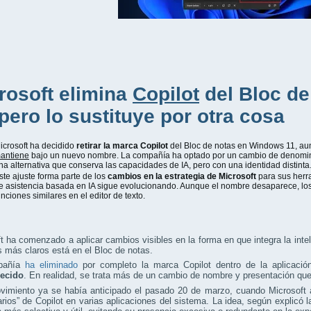
rosoft elimina
Copilot
del Bloc d
 pero lo sustituye por otra cosa
icrosoft ha decidido
retirar la marca Copilot
del Bloc de notas en Windows 11, au
antiene
bajo un nuevo nombre. La compañía ha optado por un cambio de denomina
na alternativa que conserva las capacidades de IA, pero con una identidad distinta
ste ajuste forma parte de los
cambios en la estrategia de Microsoft
para sus herr
e asistencia basada en IA sigue evolucionando. Aunque el nombre desaparece, lo
unciones similares en el editor de texto.
t ha comenzado a aplicar cambios visibles en la forma en que integra la intel
 más claros está en el Bloc de notas.
pañía
ha eliminado
por completo la marca Copilot dentro de la aplicaci
ecido
. En realidad, se trata más de un cambio de nombre y presentación que
vimiento ya se había anticipado el pasado 20 de marzo, cuando Microsoft a
rios” de Copilot en varias aplicaciones del sistema. La idea, según explicó la 