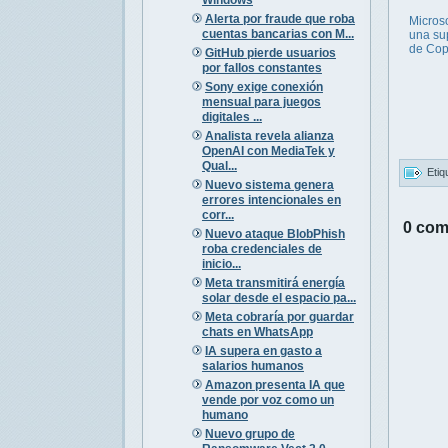
Alerta por fraude que roba
Microso
cuentas bancarias con M...
una su
de Cop
GitHub pierde usuarios
por fallos constantes
Sony exige conexión
mensual para juegos
digitales ...
Analista revela alianza
OpenAI con MediaTek y
Qual...
Etiq
Nuevo sistema genera
errores intencionales en
corr...
0 com
Nuevo ataque BlobPhish
roba credenciales de
inicio...
Meta transmitirá energía
solar desde el espacio pa...
Meta cobraría por guardar
chats en WhatsApp
IA supera en gasto a
salarios humanos
Amazon presenta IA que
vende por voz como un
humano
Nuevo grupo de