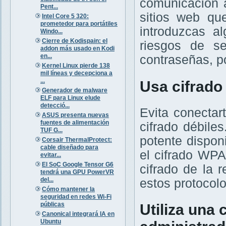
comunicación 
Pent...
sitios web qu
Intel Core 5 320:
prometedor para portátiles
introduzcas a
Windo...
Cierre de Kodispain: el
riesgos de s
addon más usado en Kodi
en...
contraseñas, p
Kernel Linux pierde 138
mil líneas y decepciona a
...
Usa cifrado 
Generador de malware
ELF para Linux elude
detecció...
Evita conectar
ASUS presenta nuevas
fuentes de alimentación
cifrado débile
TUF G...
potente dispon
Corsair ThermalProtect:
cable diseñado para
el cifrado WP
evitar...
El SoC Google Tensor G6
cifrado de la 
tendrá una GPU PowerVR
del...
estos protocolo
Cómo mantener la
seguridad en redes Wi-Fi
públicas
Utiliza una
Canonical integrará IA en
Ubuntu