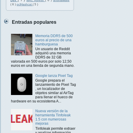
Dev
( 7 )
MAC Adress
( 6 )
antimalware
( 6 )
oclHashcat
( 5 )
Entradas populares
Memoria DDR5 de 500
euros al precio de una
hamburguesa
Un usuario de Reddit
adquirió una memoria
DDR5 de 32 GB
valorada en 500 euros por solo 12,50
euros en una tienda de segunda mano.
Google lanza Pixel Tag
Google prepara el
lanzamiento de Pixel Tag
, un localizador de
objetos similar al AirTag
para llenar el hueco de
hardware en su ecosistema A...
Nueva versión de la
herramienta Tinfoleak
1.5 con numerosas
mejoras
Tinfoleak permite extraer
y analizar información