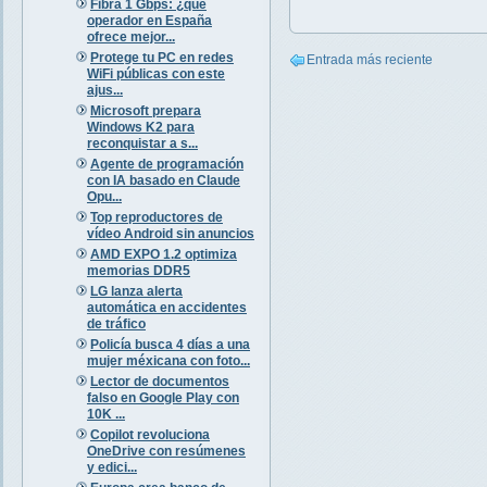
Fibra 1 Gbps: ¿qué
operador en España
ofrece mejor...
Protege tu PC en redes
Entrada más reciente
WiFi públicas con este
ajus...
Microsoft prepara
Windows K2 para
reconquistar a s...
Agente de programación
con IA basado en Claude
Opu...
Top reproductores de
vídeo Android sin anuncios
AMD EXPO 1.2 optimiza
memorias DDR5
LG lanza alerta
automática en accidentes
de tráfico
Policía busca 4 días a una
mujer méxicana con foto...
Lector de documentos
falso en Google Play con
10K ...
Copilot revoluciona
OneDrive con resúmenes
y edici...