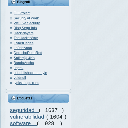
Blogroll
Flu Project
Security At Work
We Live Security
Blog Segu-Info
HackPlayers
TheHackerWay
CyberHades
La9deAnon
DerechoDeLaRed
Snifer@L4b's
BandaAncha
ugeek
ochobitshacenunbyte
voidnull
lynksthings.com
Etiquetas
seguridad
( 1637 )
vulnerabilidad
( 1604 )
software
( 928 )