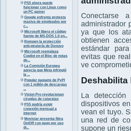
administrad
PS5 ahora puede
funcionar con Linux como
un PC gamer
Conectarse 
Google enfrenta protesta
masiva de empleados por
administrador 
c...
ya que los at
Microsoft libera el código
fuente de MS-DOS 1.0 en...
obtienen acce
Rompen la protección
anti-piratería de Denuvo
estándar para
Microsoft reemplaza
evitas que rea
Copilot en el Bloc de notas
de...
ve comprometi
La Comisión Europea
aprecia que Meta infringió
la ...
Deshabilita 
Popular paquete de PyPI
con 1 millón de descargas
...
La detección 
Vision Pro revolucionan
cirugías de cataratas
dispositivos e
PS5 podría exigir
conexión mensual a
vean el tuyo. S
internet
una red de con
Movistar presenta fibra
On/Off con pago por uso
supone un ries
di...