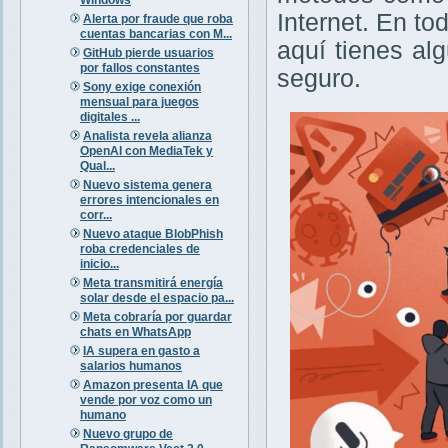
Internet. En to
Alerta por fraude que roba
cuentas bancarias con M...
aquí tienes a
GitHub pierde usuarios
por fallos constantes
seguro.
Sony exige conexión
mensual para juegos
digitales ...
Analista revela alianza
OpenAI con MediaTek y
Qual...
Nuevo sistema genera
errores intencionales en
corr...
Nuevo ataque BlobPhish
roba credenciales de
inicio...
Meta transmitirá energía
solar desde el espacio pa...
Meta cobraría por guardar
chats en WhatsApp
IA supera en gasto a
salarios humanos
Amazon presenta IA que
vende por voz como un
humano
Nuevo grupo de