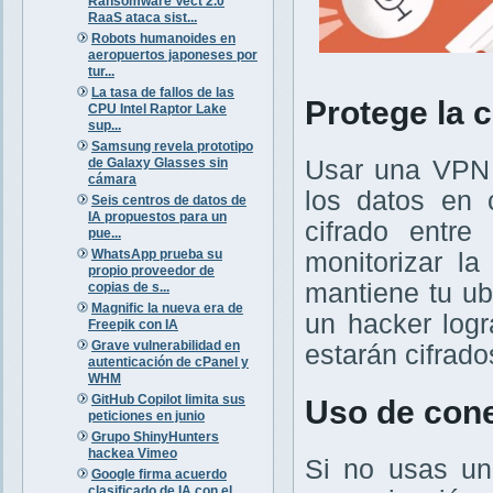
Ransomware Vect 2.0
RaaS ataca sist...
Robots humanoides en
aeropuertos japoneses por
tur...
La tasa de fallos de las
Protege la 
CPU Intel Raptor Lake
sup...
Samsung revela prototipo
de Galaxy Glasses sin
Usar una VPN 
cámara
los datos en 
Seis centros de datos de
IA propuestos para un
cifrado entre
pue...
WhatsApp prueba su
monitorizar la
propio proveedor de
mantiene tu ubi
copias de s...
Magnific la nueva era de
un hacker logr
Freepik con IA
Grave vulnerabilidad en
estarán cifrado
autenticación de cPanel y
WHM
GitHub Copilot limita sus
Uso de con
peticiones en junio
Grupo ShinyHunters
hackea Vimeo
Si no usas un
Google firma acuerdo
clasificado de IA con el