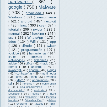
hardware
( 861 )
google
( 750 )
Malware
( 708 )
privacidad
( 648 )
Windows
( 521 )
ransomware
( 521 )
android
( 457 )
exploit
( 425 )
linux
( 393 )
cve
( 374 )
tutorial
( 299 )
nvidia
( 293 )
manual
( 282 )
hacking
( 244 )
ssd
( 176 )
WhatsApp
( 173 )
ddos
( 134 )
Wifi
( 131 )
app
( 126 )
cifrado
( 121 )
twitter
( 121 )
programación
( 107 )
youtube
( 82 )
herramientas
( 80 )
firefox
( 76 )
firmware
( 74 )
Networking
( 73 )
sysadmin
( 72 )
adobe
( 66 )
office
( 62 )
hack
( 51 )
Kernel
( 49 )
antivirus
( 49 )
javascript
( 48 )
apache
( 46 )
juegos
( 42 )
contraseñas
( 39 )
multimedia
( 36 )
cms
( 35 )
flash
( 33 )
eventos
( 32 )
MAC
( 30 )
anonymous
( 28 )
ssl
( 24 )
Forense
( 20 )
conferencia
( 20 )
SeguridadWireless
( 17 )
documental
( 17 )
auditoría
( 15 )
Debugger
( 14 )
Rootkit
( 14 )
lizard
squad
( 14 )
metasploit
( 13 )
técnicas
hacking
( 13 )
Virtualización
( 11 )
delitos
( 11 )
reversing
( 10 )
adamo
( 9 )
Ehn-