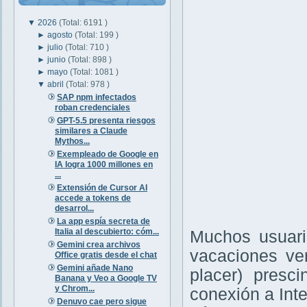
▼
2026
(Total: 6191 )
►
agosto
(Total: 199 )
►
julio
(Total: 710 )
►
junio
(Total: 898 )
►
mayo
(Total: 1081 )
▼
abril
(Total: 978 )
SAP npm infectados
roban credenciales
GPT-5.5 presenta riesgos
similares a Claude
Mythos...
Exempleado de Google en
IA logra 1000 millones en
...
Extensión de Cursor AI
accede a tokens de
desarrol...
La app espía secreta de
Italia al descubierto: cóm...
Muchos usuari
Gemini crea archivos
vacaciones ve
Office gratis desde el chat
Gemini añade Nano
placer) presc
Banana y Veo a Google TV
y Chrom...
conexión a Inte
Denuvo cae pero sigue