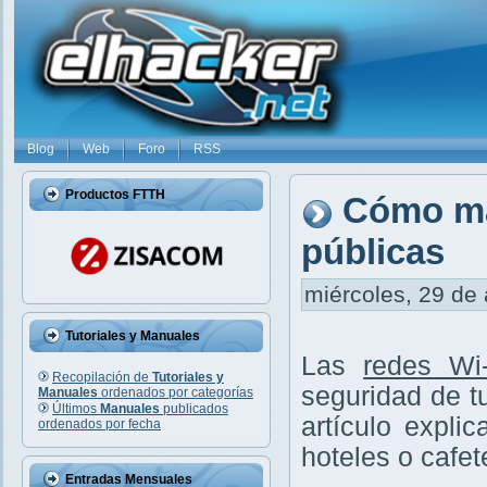
Blog
Web
Foro
RSS
Productos FTTH
Cómo ma
públicas
miércoles, 29 de 
Tutoriales y Manuales
Las
redes Wi-
Recopilación de
Tutoriales y
seguridad de t
Manuales
ordenados por categorías
Últimos
Manuales
publicados
artículo expli
ordenados por fecha
hoteles o cafet
Entradas Mensuales