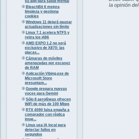
su app para salud mental
la opinión de
BleachBit 6 mejora
limpieza y gestiona
cookies
Windows 11 dejará pausar
actualizaciones sin límite
Linux 7.1 acelera NTFS y
retira los i486
AMD EXPO 1.2 no será
exclusivo de X870: las
placas...
Cámaras de móviles
amenazadas por escasez
de RAM
Aplicación Vibing.exe de
Microsoft Store
presuntam...
Google prepara nuevas
voces para Gemini
Sólo 8 aerolíneas ofrecen
WiFi de más de 100 Mbps
RTX 4090 falsa engaña a
comprador con réplica
impe...
Linux usa IA local para
detectar fallos en
segundos