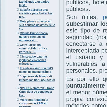
públicos, hote
fastidiando a usuarios
legít...
públicas.
España aprueba una
iniciativa para limitar los
Son útiles,
p
blo...
Meta planea abastecer
subestimar lo
sus centros de datos de IA
c...
este tipo de 
Claude Cursor borra
seguridad (no
datos y backups de
empresa en ...
conectarse a e
Copy Fail es un
vulnerabilidad critica
interceptada p
kernel de L...
el usuario y 
China exige baterías
ignífugas en coches
vulnerables 
eléctrico...
Fraude masivo con SMS
personales, pro
falsos de multas tráfico
Jugadores de Minecraft
Es por ello q
infectados por LofyStealer
...
puntualmente 
NVIDIA Nemotron 3 Nano
el menor núme
Omni dota de sentidos a
los...
propia conexi
Microsoft reducirá el
consumo de RAM en
métodos como 
Windows