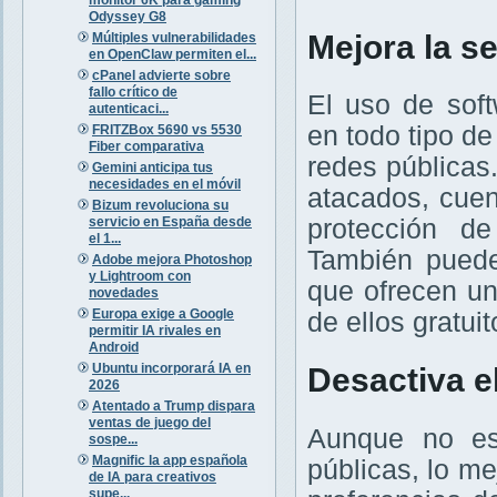
Odyssey G8
Mejora la s
Múltiples vulnerabilidades
en OpenClaw permiten el...
cPanel advierte sobre
fallo crítico de
El uso de sof
autenticaci...
en todo tipo d
FRITZBox 5690 vs 5530
Fiber comparativa
redes pública
Gemini anticipa tus
necesidades en el móvil
atacados, cuen
Bizum revoluciona su
servicio en España desde
protección de
el 1...
También puede
Adobe mejora Photoshop
y Lightroom con
que ofrecen u
novedades
Europa exige a Google
de ellos gratuit
permitir IA rivales en
Android
Ubuntu incorporará IA en
Desactiva e
2026
Atentado a Trump dispara
ventas de juego del
Aunque no es
sospe...
Magnific la app española
públicas, lo me
de IA para creativos
supe...