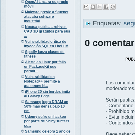
OpenAI lanzará su propio
móvil
Malware previo a Stuxnet
atacaba software
industrial
Etiquetas:
seg
Noctua publica archivos
CAD 3D gratuitos para sus
...
0 comentar
Vulnerabilidad crítica de
inyección SQL en LiteLLM
Spotify lanza clases de
fitness
PUB
Alerta en Linux por fallo
en PackageKit que
permit...
Vulnerabilidad en
Notepad++ permite a
Los comentar
atacantes bl...
moderadores
iPhone 20 sin bordes imita
al Galaxy Edge
Serán publica
Samsung logra DRAM un
- Comentario 
50% más densa bajo 10
- Prohibido 
nm
- Evite inclui
Udemy sufre un hackeo
por parte de ShinyHunters
- Contenidos 
co...
Samsung celebra 1 año de
Debe saber qu