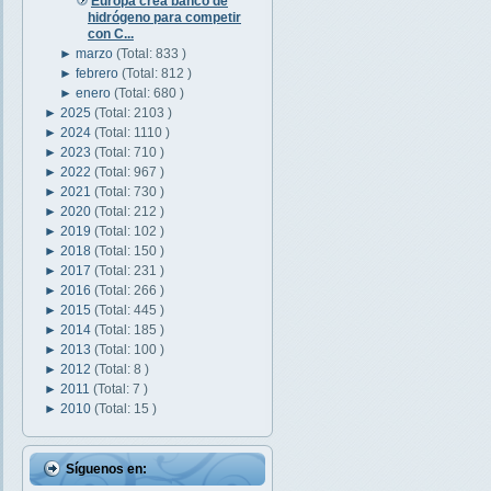
Europa crea banco de
hidrógeno para competir
con C...
►
marzo
(Total: 833 )
►
febrero
(Total: 812 )
►
enero
(Total: 680 )
►
2025
(Total: 2103 )
►
2024
(Total: 1110 )
►
2023
(Total: 710 )
►
2022
(Total: 967 )
►
2021
(Total: 730 )
►
2020
(Total: 212 )
►
2019
(Total: 102 )
►
2018
(Total: 150 )
►
2017
(Total: 231 )
►
2016
(Total: 266 )
►
2015
(Total: 445 )
►
2014
(Total: 185 )
►
2013
(Total: 100 )
►
2012
(Total: 8 )
►
2011
(Total: 7 )
►
2010
(Total: 15 )
Síguenos en: