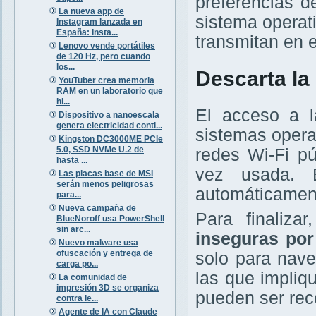
preferencias d
La nueva app de
sistema operat
Instagram lanzada en
España: Insta...
transmitan en e
Lenovo vende portátiles
de 120 Hz, pero cuando
los...
Descarta la
YouTuber crea memoria
RAM en un laboratorio que
hi...
El acceso a l
Dispositivo a nanoescala
genera electricidad conti...
sistemas operat
Kingston DC3000ME PCIe
5.0, SSD NVMe U.2 de
redes Wi-Fi pú
hasta ...
vez usada. E
Las placas base de MSI
serán menos peligrosas
automáticament
para...
Nueva campaña de
Para finaliza
BlueNoroff usa PowerShell
sin arc...
inseguras por
Nuevo malware usa
ofuscación y entrega de
solo para nave
carga po...
las que impliq
La comunidad de
impresión 3D se organiza
pueden ser rec
contra le...
Agente de IA con Claude