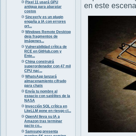
Pixel 11 usará GPU
en este escena
antigua para abaratar
costos
Sinceerly es un plugin
engaña a IA con errores
ort...
Windows Remote Desktop
deja fragmentos de
imágenes...
Vulnerabilidad crítica de
RCE en GitHub.com y
Ente...
China construirá
superordenador con 47 mil
CPU nac...
WhatsApp lanzará
almacenamiento cifrado
para chats
Envía tu nombre al
espacio con satélites de la
NASA
Inyección SQL crítica en
LiteLLM pone en riesgo cl...
OpenAI lleva su IA a
Amazon tras terminar
pacto co...
Samsung presenta
monitor 6K para gaming