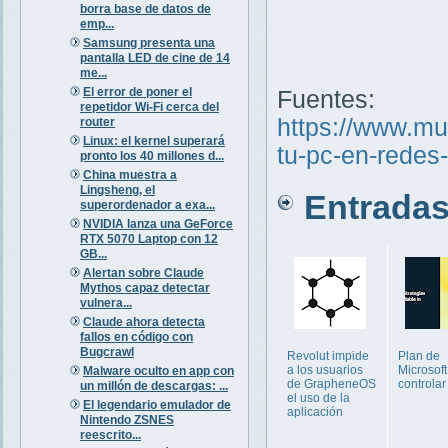
borra base de datos de
emp...
Samsung presenta una
pantalla LED de cine de 14
me...
El error de poner el
Fuentes:
repetidor Wi-Fi cerca del
https://www.m
router
Linux: el kernel superará
tu-pc-en-redes-
pronto los 40 millones d...
China muestra a
Lingsheng, el
Entradas 
superordenador a exa...
NVIDIA lanza una GeForce
RTX 5070 Laptop con 12
GB...
Alertan sobre Claude
Mythos capaz detectar
vulnera...
Claude ahora detecta
fallos en código con
Bugcrawl
Revolut impide
Plan de
a los usuarios
Microsoft
Malware oculto en app con
de GrapheneOS
controlar 
un millón de descargas: ...
el uso de la
El legendario emulador de
aplicación
Nintendo ZSNES
reescrito...