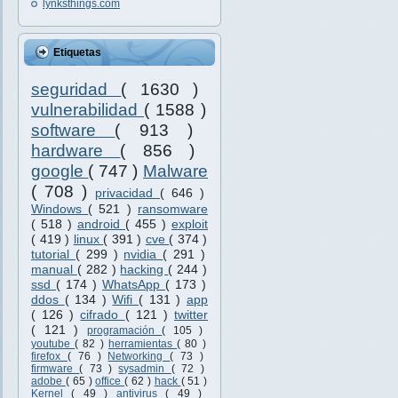
lynksthings.com
Etiquetas
seguridad
( 1630 )
vulnerabilidad
( 1588 )
software
( 913 )
hardware
( 856 )
google
( 747 )
Malware
( 708 )
privacidad
( 646 )
Windows
( 521 )
ransomware
( 518 )
android
( 455 )
exploit
( 419 )
linux
( 391 )
cve
( 374 )
tutorial
( 299 )
nvidia
( 291 )
manual
( 282 )
hacking
( 244 )
ssd
( 174 )
WhatsApp
( 173 )
ddos
( 134 )
Wifi
( 131 )
app
( 126 )
cifrado
( 121 )
twitter
( 121 )
programación
( 105 )
youtube
( 82 )
herramientas
( 80 )
firefox
( 76 )
Networking
( 73 )
firmware
( 73 )
sysadmin
( 72 )
adobe
( 65 )
office
( 62 )
hack
( 51 )
Kernel
( 49 )
antivirus
( 49 )