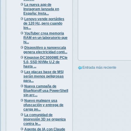
La nueva app de
Instagram lanzada en
España: Insta...
Lenovo vende portátiles
de 120 Hz, pero cuando
los...
YouTuber crea memoria
RAM en un laboratorio que
hi...
Dispositivo a nanoescala
genera electricidad conti...
Kingston DC3000ME PCIe
5.0, SSD NVMe U.2 de
hasta ...
Entrada más reciente
Las placas base de MSI
serán menos peligrosas
para...
Nueva campaña de
BlueNoroff usa PowerShell
sin arc...
Nuevo malware usa
ofuscación y entrega de
carga po...
La comunidad de
impresión 3D se organiza
contra le...
Agente de IA con Claude