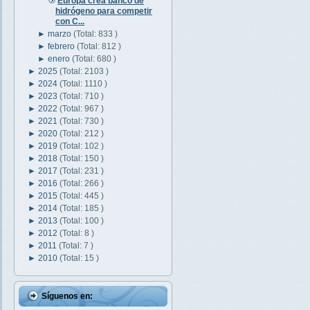
Europa crea banco de
hidrógeno para competir
con C...
►
marzo
(Total: 833 )
►
febrero
(Total: 812 )
►
enero
(Total: 680 )
►
2025
(Total: 2103 )
►
2024
(Total: 1110 )
►
2023
(Total: 710 )
►
2022
(Total: 967 )
►
2021
(Total: 730 )
►
2020
(Total: 212 )
►
2019
(Total: 102 )
►
2018
(Total: 150 )
►
2017
(Total: 231 )
►
2016
(Total: 266 )
►
2015
(Total: 445 )
►
2014
(Total: 185 )
►
2013
(Total: 100 )
►
2012
(Total: 8 )
►
2011
(Total: 7 )
►
2010
(Total: 15 )
Síguenos en: