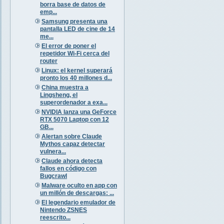
borra base de datos de
emp...
Samsung presenta una
pantalla LED de cine de 14
me...
El error de poner el
repetidor Wi-Fi cerca del
router
Linux: el kernel superará
pronto los 40 millones d...
China muestra a
Lingsheng, el
superordenador a exa...
NVIDIA lanza una GeForce
RTX 5070 Laptop con 12
GB...
Alertan sobre Claude
Mythos capaz detectar
vulnera...
Claude ahora detecta
fallos en código con
Bugcrawl
Malware oculto en app con
un millón de descargas: ...
El legendario emulador de
Nintendo ZSNES
reescrito...