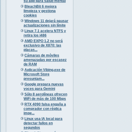
su app para salud mental
BleachBit 6 mejora
limpieza y gestiona
cookies
Windows 11 dejará pausar
actualizaciones sin límite
Linux 7.1 acelera NTFS y
retira los i486
AMD EXPO 1.2 no será
exclusivo de X870: las
placas...
Cámaras de móviles
amenazadas por escasez
de RAM
Aplicación Vibing.exe de
Microsoft Store
presuntam...
Google prepara nuevas
voces para Gemini
Sólo 8 aerolíneas ofrecen
WiFi de más de 100 Mbps
RTX 4090 falsa engaña a
comprador con réplica
impe...
Linux usa IA local para
detectar fallos en
segundos