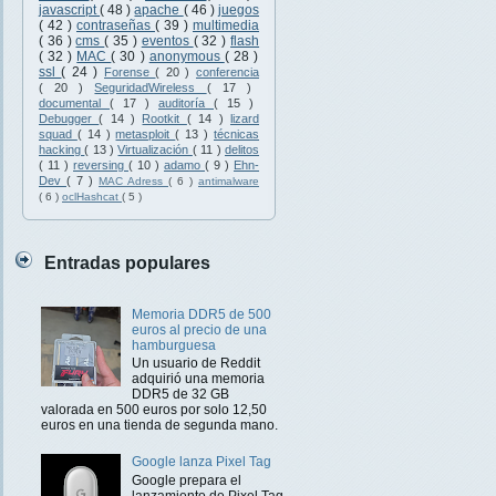
javascript
( 48 )
apache
( 46 )
juegos
( 42 )
contraseñas
( 39 )
multimedia
( 36 )
cms
( 35 )
eventos
( 32 )
flash
( 32 )
MAC
( 30 )
anonymous
( 28 )
ssl
( 24 )
Forense
( 20 )
conferencia
( 20 )
SeguridadWireless
( 17 )
documental
( 17 )
auditoría
( 15 )
Debugger
( 14 )
Rootkit
( 14 )
lizard
squad
( 14 )
metasploit
( 13 )
técnicas
hacking
( 13 )
Virtualización
( 11 )
delitos
( 11 )
reversing
( 10 )
adamo
( 9 )
Ehn-
Dev
( 7 )
MAC Adress
( 6 )
antimalware
( 6 )
oclHashcat
( 5 )
Entradas populares
Memoria DDR5 de 500
euros al precio de una
hamburguesa
Un usuario de Reddit
adquirió una memoria
DDR5 de 32 GB
valorada en 500 euros por solo 12,50
euros en una tienda de segunda mano.
Google lanza Pixel Tag
Google prepara el
lanzamiento de Pixel Tag