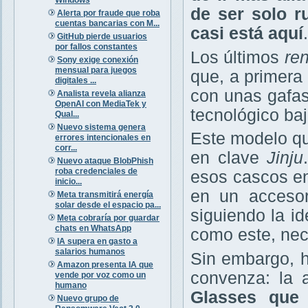
de ser solo r
Alerta por fraude que roba
cuentas bancarias con M...
casi está aquí
.
GitHub pierde usuarios
por fallos constantes
Los últimos
re
Sony exige conexión
mensual para juegos
que, a primera 
digitales ...
con unas gafas
Analista revela alianza
OpenAI con MediaTek y
tecnológico baj
Qual...
Nuevo sistema genera
Este modelo qu
errores intencionales en
corr...
en clave
Jinju
Nuevo ataque BlobPhish
roba credenciales de
esos cascos en
inicio...
en un accesor
Meta transmitirá energía
solar desde el espacio pa...
siguiendo la i
Meta cobraría por guardar
chats en WhatsApp
como este, nec
IA supera en gasto a
salarios humanos
Sin embargo, h
Amazon presenta IA que
convenza: la 
vende por voz como un
humano
Glasses que 
Nuevo grupo de