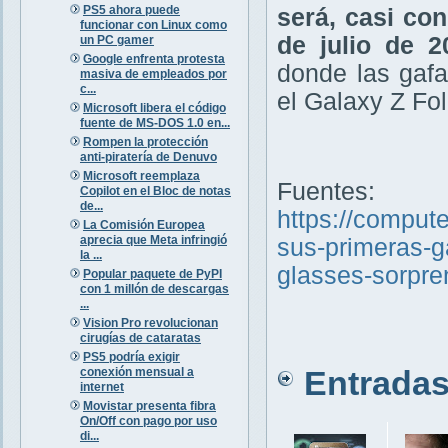
PS5 ahora puede
será, casi co
funcionar con Linux como
de julio de 2
un PC gamer
Google enfrenta protesta
donde las gafa
masiva de empleados por
c...
el Galaxy Z Fol
Microsoft libera el código
fuente de MS-DOS 1.0 en...
Rompen la protección
anti-piratería de Denuvo
Microsoft reemplaza
Fuentes:
Copilot en el Bloc de notas
de...
https://comput
La Comisión Europea
aprecia que Meta infringió
sus-primeras-ga
la ...
glasses-sorpr
Popular paquete de PyPI
con 1 millón de descargas
...
Vision Pro revolucionan
cirugías de cataratas
PS5 podría exigir
Entradas 
conexión mensual a
internet
Movistar presenta fibra
On/Off con pago por uso
di...