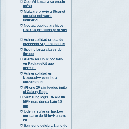
OpenAI lanzará su propio
móvil
Malware previo a Stuxnet
atacaba software
industrial
Noctua publica archivos
CAD 3D gratuitos para sus
...
Vulnerabilidad crítica de
inyección SQL en LiteLLM
Spotify lanza clases de
fitness
Alerta en Linux por fallo
en PackageKit que
permit...
Vulnerabilidad en
Notepad++ permite a
atacantes bl...
iPhone 20 sin bordes imita
al Galaxy Edge
Samsung logra DRAM un
50% más densa bajo 10
nm
Udemy sufre un hackeo
por parte de ShinyHunters
co...
Samsung celebra 1 año de