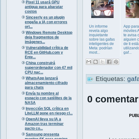
Pixel 11 usará GPU
antigua para abaratar
costos
Sinceerly es un plugin
engaña a IA con errores
Un informe
App para
ort...
revela algo
móviles 
Windows Remote Desktop
inquietante
te avisa
deja fragmentos de
sobre las gafas
alguien 
imágenes...
inteligentes de
de ti está
Vulnerabilidad crítica de
Meta: podrían
utilizand
RCE en GitHub.com y
most...
gaf...
Ente...
China construirá
superordenador con 47 mil
CPU nac...
Etiquetas:
gaf
WhatsApp lanzará
almacenamiento cifrado
para chats
Envía tu nombre al
0 comentar
espacio con satélites de la
NASA
Inyección SQL crítica en
LiteLLM pone en riesgo cl...
PUB
OpenAI lleva su IA a
Amazon tras terminar
pacto co...
Samsung presenta
monitor 6K para gaming