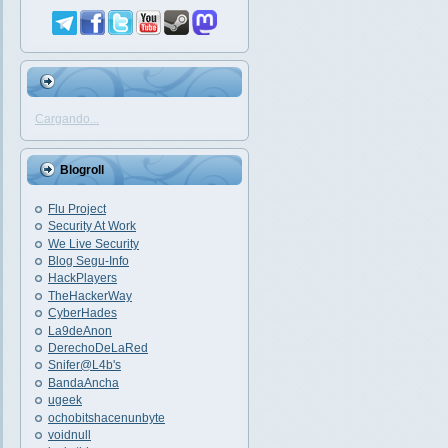
Cargando...
Blogroll
Flu Project
Security At Work
We Live Security
Blog Segu-Info
HackPlayers
TheHackerWay
CyberHades
La9deAnon
DerechoDeLaRed
Snifer@L4b's
BandaAncha
ugeek
ochobitshacenunbyte
voidnull