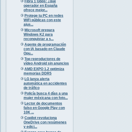
Fibra 1 Gbps: ¿qué
operador en España
ofrece mejor...
Protege tu PC en redes
WiFi públicas con este
ajus...
Microsoft prepara
Windows K2 para
reconquistar a s...
Agente de programación
con IA basado en Claude
Opu...
Top reproductores de
vídeo Android sin anuncios
AMD EXPO 1.2 optimiza
memorias DDR5
LG lanza alerta
automática en accidentes
de tráfico
Policía busca 4 días a una
mujer méxicana con foto...
Lector de documentos
falso en Google Play con
10K ...
Copilot revoluciona
OneDrive con resúmenes
y edici...