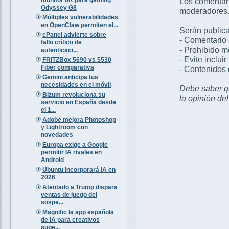
Los comentar
Odyssey G8
moderadores
Múltiples vulnerabilidades
en OpenClaw permiten el...
Serán publica
cPanel advierte sobre
- Comentario 
fallo crítico de
- Prohibido 
autenticaci...
- Evite inclui
FRITZBox 5690 vs 5530
Fiber comparativa
- Contenidos 
Gemini anticipa tus
necesidades en el móvil
Debe saber qu
Bizum revoluciona su
la opinión de
servicio en España desde
el 1...
Adobe mejora Photoshop
y Lightroom con
novedades
Europa exige a Google
permitir IA rivales en
Android
Ubuntu incorporará IA en
2026
Atentado a Trump dispara
ventas de juego del
sospe...
Magnific la app española
de IA para creativos
supe...