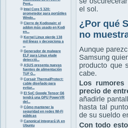
se oscurecerán
Pent...
el sol.
Intel Core 5 320:
prometedor para portátiles
Windo...
¿Por qué 
Cierre de Kodispain: el
addon más usado en Kodi
no muestr
en...
Kernel Linux pierde 138
mil líneas y decepciona a
...
Aunque parezca 
Generador de malware
ELF para Linux elude
Samsung quiere
detecció...
producto que 
ASUS presenta nuevas
fuentes de alimentación
cabe.
TUF G...
Corsair ThermalProtect:
Los rumores 
cable diseñado para
evitar...
precio de entr
El SoC Google Tensor G6
añadirle panta
tendrá una GPU PowerVR
del...
hasta tal punt
Cómo mantener la
seguridad en redes Wi-Fi
de su sueldo e
públicas
Canonical integrará IA en
Con todo esto
Ubuntu