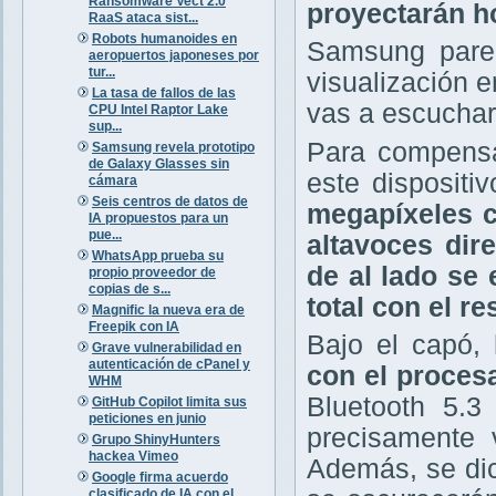
Ransomware Vect 2.0
proyectarán h
RaaS ataca sist...
Robots humanoides en
Samsung parec
aeropuertos japoneses por
tur...
visualización e
La tasa de fallos de las
vas a escuchar
CPU Intel Raptor Lake
sup...
Para compens
Samsung revela prototipo
de Galaxy Glasses sin
este disposit
cámara
Seis centros de datos de
megapíxeles
IA propuestos para un
pue...
altavoces dir
WhatsApp prueba su
de al lado se
propio proveedor de
copias de s...
total con el r
Magnific la nueva era de
Freepik con IA
Bajo el capó,
l
Grave vulnerabilidad en
autenticación de cPanel y
con el proce
WHM
Bluetooth 5.
GitHub Copilot limita sus
peticiones en junio
precisamente 
Grupo ShinyHunters
hackea Vimeo
Además, se dic
Google firma acuerdo
clasificado de IA con el