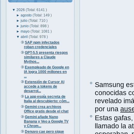
▼
2026
(Total: 6141 )
►
agosto
(Total: 149 )
►
julio
(Total: 710 )
►
junio
(Total: 898 )
►
mayo
(Total: 1081 )
▼
abril
(Total: 978 )
SAP npm infectados
roban credenciales
GPT-5.5 presenta riesgos
similares a Claude
Mythos...
Exempleado de Google en
IA logra 1000 millones en
...
Extensión de Cursor AI
Samsung est
accede a tokens de
desarrol...
conocidas 
La app espía secreta de
revelado imá
Italia al descubierto: cóm...
Gemini crea archivos
por una
ause
Office gratis desde el chat
Estas gafas,
Gemini añade Nano
Banana y Veo a Google TV
llamado la a
y Chrom...
Denuvo cae pero sigue
esperaban,