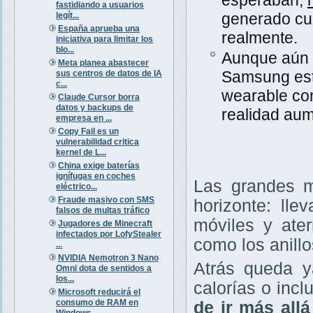
fastidiando a usuarios
generado cu
legít...
España aprueba una
realmente.
iniciativa para limitar los
blo...
Aunque aún n
Meta planea abastecer
Samsung est
sus centros de datos de IA
c...
wearable con
Claude Cursor borra
datos y backups de
realidad aum
empresa en ...
Copy Fail es un
vulnerabilidad critica
kernel de L...
China exige baterías
ignífugas en coches
Las grandes m
eléctrico...
Fraude masivo con SMS
horizonte: lle
falsos de multas tráfico
móviles y ate
Jugadores de Minecraft
infectados por LofyStealer
como los anillo
...
NVIDIA Nemotron 3 Nano
Atrás queda y
Omni dota de sentidos a
los...
calorías o inc
Microsoft reducirá el
consumo de RAM en
de ir más all
Windows