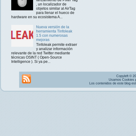
, un localizador de
objetos similar al AirTag
para llenar el hueco de
hardware en su ecosistema A...
Nueva versión de la
herramienta Tinfoleak
1.5 con numerosas
mejoras
Tinfoleak permite extraer
y analizar información
relevante de la red Twitter mediante
técnicas OSINT ( Open-Source
Intelligence ). Si ya pe...
Copyleft © 2
Usamos Cookies pr
Los contenidos de este blog es