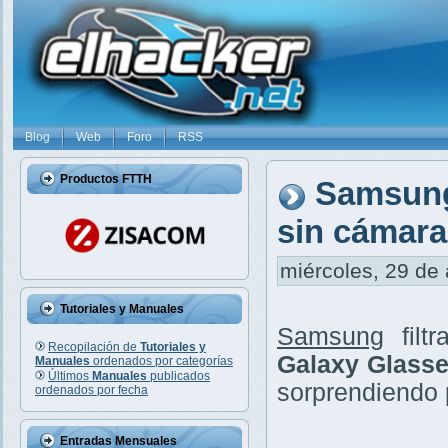
Blog
Web
Foro
RSS
Productos FTTH
Samsung
sin cámara
miércoles, 29 de 
Tutoriales y Manuales
Samsung
filt
Recopilación de
Tutoriales y
Galaxy Glass
Manuales
ordenados por categorías
Últimos
Manuales
publicados
sorprendiendo 
ordenados por fecha
Entradas Mensuales