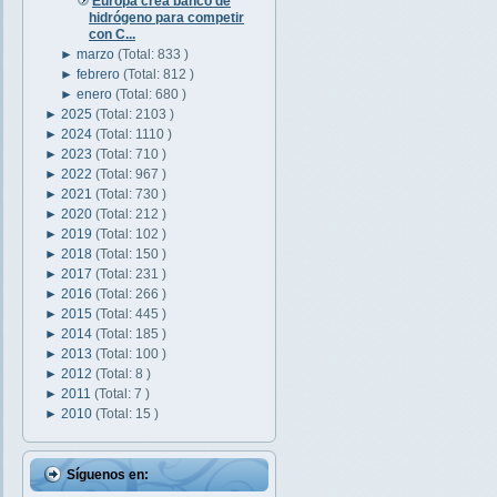
Europa crea banco de
hidrógeno para competir
con C...
►
marzo
(Total: 833 )
►
febrero
(Total: 812 )
►
enero
(Total: 680 )
►
2025
(Total: 2103 )
►
2024
(Total: 1110 )
►
2023
(Total: 710 )
►
2022
(Total: 967 )
►
2021
(Total: 730 )
►
2020
(Total: 212 )
►
2019
(Total: 102 )
►
2018
(Total: 150 )
►
2017
(Total: 231 )
►
2016
(Total: 266 )
►
2015
(Total: 445 )
►
2014
(Total: 185 )
►
2013
(Total: 100 )
►
2012
(Total: 8 )
►
2011
(Total: 7 )
►
2010
(Total: 15 )
Síguenos en: