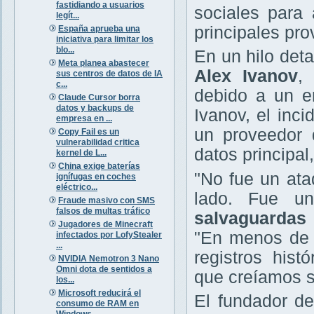
fastidiando a usuarios
sociales para 
legít...
principales pro
España aprueba una
iniciativa para limitar los
blo...
En un hilo deta
Meta planea abastecer
Alex Ivanov
,
sus centros de datos de IA
c...
debido a un er
Claude Cursor borra
datos y backups de
Ivanov, el inc
empresa en ...
un proveedor 
Copy Fail es un
vulnerabilidad critica
datos principal
kernel de L...
China exige baterías
"No fue un ata
ignífugas en coches
eléctrico...
lado. Fue 
Fraude masivo con SMS
falsos de multas tráfico
salvaguardas 
Jugadores de Minecraft
"En menos de 
infectados por LofyStealer
...
registros hist
NVIDIA Nemotron 3 Nano
Omni dota de sentidos a
que creíamos s
los...
Microsoft reducirá el
El fundador d
consumo de RAM en
Windows