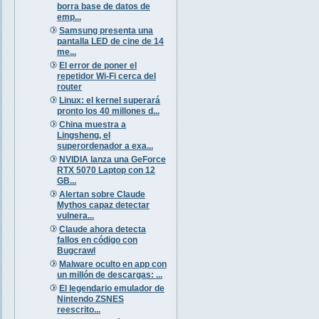
borra base de datos de
emp...
Samsung presenta una
pantalla LED de cine de 14
me...
El error de poner el
repetidor Wi-Fi cerca del
router
Linux: el kernel superará
pronto los 40 millones d...
China muestra a
Lingsheng, el
superordenador a exa...
NVIDIA lanza una GeForce
RTX 5070 Laptop con 12
GB...
Alertan sobre Claude
Mythos capaz detectar
vulnera...
Claude ahora detecta
fallos en código con
Bugcrawl
Malware oculto en app con
un millón de descargas: ...
El legendario emulador de
Nintendo ZSNES
reescrito...