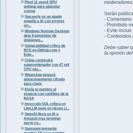
moderadores
Pixel 11 usará GPU
antigua para abaratar
costos
Serán publica
Sinceerly es un plugin
- Comentario 
engaña a IA con errores
- Prohibido 
ort...
- Evite inclui
Windows Remote Desktop
- Contenidos 
deja fragmentos de
imágenes...
Vulnerabilidad crítica de
Debe saber qu
RCE en GitHub.com y
la opinión de
Ente...
China construirá
superordenador con 47 mil
CPU nac...
WhatsApp lanzará
almacenamiento cifrado
para chats
Envía tu nombre al
espacio con satélites de la
NASA
Inyección SQL crítica en
LiteLLM pone en riesgo cl...
OpenAI lleva su IA a
Amazon tras terminar
pacto co...
Samsung presenta
monitor 6K para gaming