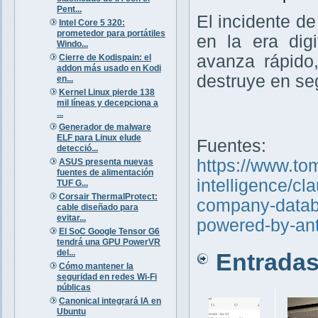
Pent...
El incidente d
Intel Core 5 320:
prometedor para portátiles
en la era digi
Windo...
avanza rápido
Cierre de Kodispain: el
addon más usado en Kodi
destruye en se
en...
Kernel Linux pierde 138
mil líneas y decepciona a
...
Generador de malware
ELF para Linux elude
Fuentes:
detecció...
https://www.tom
ASUS presenta nuevas
fuentes de alimentación
intelligence/cl
TUF G...
Corsair ThermalProtect:
company-databa
cable diseñado para
evitar...
powered-by-ant
El SoC Google Tensor G6
tendrá una GPU PowerVR
del...
Entradas 
Cómo mantener la
seguridad en redes Wi-Fi
públicas
Canonical integrará IA en
Ubuntu