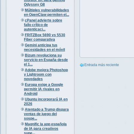
Odyssey G8
Múltiples vulnerabilidades
en OpenClaw permiten el...
cPanel advierte sobre
fallo crítico de
autenticaci...
FRITZBox 5690 vs 5530
Fiber comparativa
Gemini anticipa tus
necesidades en el móvil
Bizum revoluciona su
servicio en España desde
el 1...
Entrada más reciente
Adobe mejora Photoshop
y Lightroom con
novedades
Europa exige a Google
permitir IA rivales en
Android
Ubuntu incorporará IA en
2026
Atentado a Trump dispara
ventas de juego del
sospe...
Magnific la app española
de IA para creativos
supe...