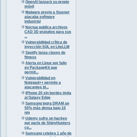
OpenAI lanzará su propio
móvil
Malware previo a Stuxnet
atacaba software
industrial
Noctua publica archivos
CAD 3D gratuitos para sus
...
Vulnerabilidad crítica de
inyección SQL en LiteLLM
Spotify lanza clases de
fitness
Alerta en Linux por fallo
en PackageKit que
permit...
Vulnerabilidad en
Notepad++ permite a
atacantes bl...
iPhone 20 sin bordes imita
al Galaxy Edge
Samsung logra DRAM un
50% más densa bajo 10
nm
Udemy sufre un hackeo
por parte de ShinyHunters
co...
Samsung celebra 1 año de