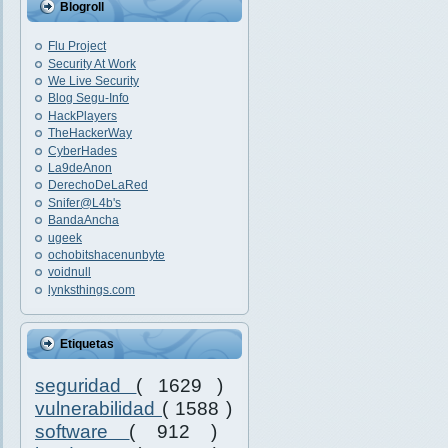
Blogroll
Flu Project
Security At Work
We Live Security
Blog Segu-Info
HackPlayers
TheHackerWay
CyberHades
La9deAnon
DerechoDeLaRed
Snifer@L4b's
BandaAncha
ugeek
ochobitshacenunbyte
voidnull
lynksthings.com
Etiquetas
seguridad
( 1629 )
vulnerabilidad
( 1588 )
software
( 912 )