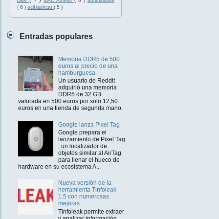
Dev
( 7 )
MAC Adress
( 6 )
antimalware
( 6 )
oclHashcat
( 5 )
Entradas populares
Memoria DDR5 de 500
euros al precio de una
hamburguesa
Un usuario de Reddit
adquirió una memoria
DDR5 de 32 GB
valorada en 500 euros por solo 12,50
euros en una tienda de segunda mano.
Google lanza Pixel Tag
Google prepara el
lanzamiento de Pixel Tag
, un localizador de
objetos similar al AirTag
para llenar el hueco de
hardware en su ecosistema A...
Nueva versión de la
herramienta Tinfoleak
1.5 con numerosas
mejoras
Tinfoleak permite extraer
y analizar información