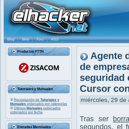
Blog
Web
Foro
RSS
Productos FTTH
Agente d
de empres
seguridad 
Cursor co
Tutoriales y Manuales
miércoles, 29 de 
Recopilación de
Tutoriales y
Manuales
ordenados por categorías
Últimos
Manuales
publicados
ordenados por fecha
Tras ser
borr
segundos
, el
Entradas Mensuales