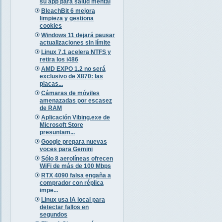
su app para salud mental
BleachBit 6 mejora
limpieza y gestiona
cookies
Windows 11 dejará pausar
actualizaciones sin límite
Linux 7.1 acelera NTFS y
retira los i486
AMD EXPO 1.2 no será
exclusivo de X870: las
placas...
Cámaras de móviles
amenazadas por escasez
de RAM
Aplicación Vibing.exe de
Microsoft Store
presuntam...
Google prepara nuevas
voces para Gemini
Sólo 8 aerolíneas ofrecen
WiFi de más de 100 Mbps
RTX 4090 falsa engaña a
comprador con réplica
impe...
Linux usa IA local para
detectar fallos en
segundos