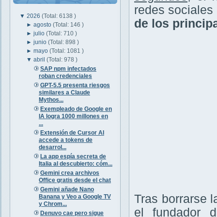
redes sociales
▼
2026
(Total: 6138 )
de los princip
►
agosto
(Total: 146 )
►
julio
(Total: 710 )
►
junio
(Total: 898 )
►
mayo
(Total: 1081 )
▼
abril
(Total: 978 )
SAP npm infectados
roban credenciales
GPT-5.5 presenta riesgos
similares a Claude
Mythos...
Exempleado de Google en
IA logra 1000 millones en
...
Extensión de Cursor AI
accede a tokens de
desarrol...
La app espía secreta de
Italia al descubierto: cóm...
Gemini crea archivos
Office gratis desde el chat
Gemini añade Nano
Tras borrarse 
Banana y Veo a Google TV
y Chrom...
el fundador 
Denuvo cae pero sigue