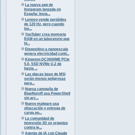
La nueva app de
Instagram lanzada en
España: Insta...
Lenovo vende portátiles
de 120 Hz, pero cuando
los...
YouTuber crea memoria
RAM en un laboratorio que
hi...
Dispositivo a nanoescala
genera electricidad conti...
Kingston DC3000ME PCIe
5.0, SSD NVMe U.2 de
hasta ...
Las placas base de MSI
serán menos peligrosas
para...
Nueva campaña de
BlueNoroff usa PowerShell
sin arc...
Nuevo malware usa
ofuscación y entrega de
carga po...
La comunidad de
impresión 3D se organiza
contra le...
Agente de IA con Claude