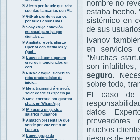
nombre no reve
Alerta por fraude que roba
estaba hecho. 
cuentas bancarias con M...
GitHub pierde usuarios
sistémico
en có
por fallos constantes
Sony exige conexión
de sus usuarios
mensual para juegos
digitales ...
Ivanov tambié
Analista revela alianza
en servicios 
OpenAI con MediaTek y
Qual...
"Muchas start
Nuevo sistema genera
errores intencionales en
son infalibles
corr...
Nuevo ataque BlobPhish
seguro
. Nece
roba credenciales de
sobre todo, tra
inicio...
Meta transmitirá energía
El caso de 
solar desde el espacio pa...
Meta cobraría por guardar
responsabilida
chats en WhatsApp
IA supera en gasto a
datos. Exper
salarios humanos
proveedores 
Amazon presenta IA que
vende por voz como un
muchos cliente
humano
Nuevo grupo de
riesgos de err