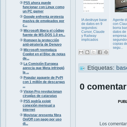
PS5 ahora puede
funcionar con Linux como
un PC gamer
Google enfrenta protesta
IA destruye base
Agente d
masiva de empleados por
de datos en 9
con Cla
c...
segundos:
borra ba
Microsoft libera el código
Cursor, Claude
datos de
fuente de MS-DOS 1.0 en...
y Railway
empresa 
implicados
segundo
Rompen la protección
copias d
anti-piratería de Denuvo
segu...
Microsoft reemplaza
Copilot en el Bloc de notas
de...
La Comisión Europea
Etiquetas:
bas
aprecia que Meta infringió
la ...
Popular paquete de PyPI
con 1 millón de descargas
0 comentar
...
Vision Pro revolucionan
cirugías de cataratas
PS5 podría exigir
PUB
conexión mensual a
internet
Movistar presenta fibra
On/Off con pago por uso
Los comentar
di...