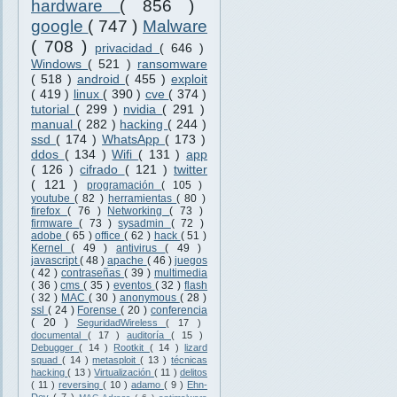
hardware
( 856 )
google
( 747 )
Malware
( 708 )
privacidad
( 646 )
Windows
( 521 )
ransomware
( 518 )
android
( 455 )
exploit
( 419 )
linux
( 390 )
cve
( 374 )
tutorial
( 299 )
nvidia
( 291 )
manual
( 282 )
hacking
( 244 )
ssd
( 174 )
WhatsApp
( 173 )
ddos
( 134 )
Wifi
( 131 )
app
( 126 )
cifrado
( 121 )
twitter
( 121 )
programación
( 105 )
youtube
( 82 )
herramientas
( 80 )
firefox
( 76 )
Networking
( 73 )
firmware
( 73 )
sysadmin
( 72 )
adobe
( 65 )
office
( 62 )
hack
( 51 )
Kernel
( 49 )
antivirus
( 49 )
javascript
( 48 )
apache
( 46 )
juegos
( 42 )
contraseñas
( 39 )
multimedia
( 36 )
cms
( 35 )
eventos
( 32 )
flash
( 32 )
MAC
( 30 )
anonymous
( 28 )
ssl
( 24 )
Forense
( 20 )
conferencia
( 20 )
SeguridadWireless
( 17 )
documental
( 17 )
auditoría
( 15 )
Debugger
( 14 )
Rootkit
( 14 )
lizard
squad
( 14 )
metasploit
( 13 )
técnicas
hacking
( 13 )
Virtualización
( 11 )
delitos
( 11 )
reversing
( 10 )
adamo
( 9 )
Ehn-