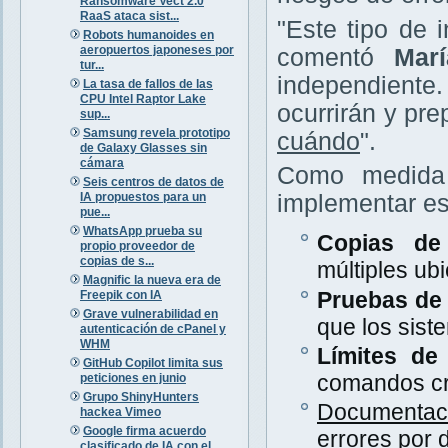
Ransomware Vect 2.0
RaaS ataca sist...
"Este tipo de
Robots humanoides en
aeropuertos japoneses por
comentó
Mar
tur...
independient
La tasa de fallos de las
CPU Intel Raptor Lake
ocurrirán y pr
sup...
Samsung revela prototipo
cuándo
".
de Galaxy Glasses sin
cámara
Como medida 
Seis centros de datos de
IA propuestos para un
implementar es
pue...
WhatsApp prueba su
Copias de 
propio proveedor de
copias de s...
múltiples ub
Magnific la nueva era de
Pruebas de 
Freepik con IA
Grave vulnerabilidad en
que los sist
autenticación de cPanel y
WHM
Límites de
GitHub Copilot limita sus
comandos crí
peticiones en junio
Grupo ShinyHunters
Documentac
hackea Vimeo
Google firma acuerdo
errores por 
clasificado de IA con el