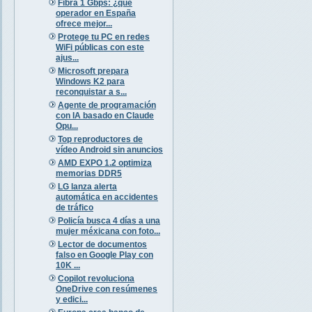
Fibra 1 Gbps: ¿qué
operador en España
ofrece mejor...
Protege tu PC en redes
WiFi públicas con este
ajus...
Microsoft prepara
Windows K2 para
reconquistar a s...
Agente de programación
con IA basado en Claude
Opu...
Top reproductores de
vídeo Android sin anuncios
AMD EXPO 1.2 optimiza
memorias DDR5
LG lanza alerta
automática en accidentes
de tráfico
Policía busca 4 días a una
mujer méxicana con foto...
Lector de documentos
falso en Google Play con
10K ...
Copilot revoluciona
OneDrive con resúmenes
y edici...