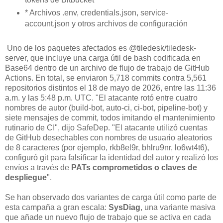
* Archivos .env, credentials.json, service-
account.json y otros archivos de configuración
Uno de los paquetes afectados es @tiledesk/tiledesk-
server, que incluye una carga útil de bash codificada en
Base64 dentro de un archivo de flujo de trabajo de GitHub
Actions. En total, se enviaron 5,718 commits contra 5,561
repositorios distintos el 18 de mayo de 2026, entre las 11:36
a.m. y las 5:48 p.m. UTC. "El atacante rotó entre cuatro
nombres de autor (build-bot, auto-ci, ci-bot, pipeline-bot) y
siete mensajes de commit, todos imitando el mantenimiento
rutinario de CI", dijo SafeDep. "El atacante utilizó cuentas
de GitHub desechables con nombres de usuario aleatorios
de 8 caracteres (por ejemplo, rkb8el9r, bhlru9nr, lo6wt4t6),
configuró git para falsificar la identidad del autor y realizó los
envíos a través de
PATs comprometidos o claves de
despliegue
".
Se han observado dos variantes de carga útil como parte de
esta campaña a gran escala:
SysDiag
, una variante masiva
que añade un nuevo flujo de trabajo que se activa en cada