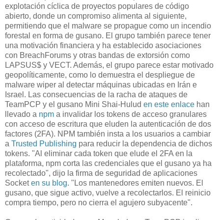
explotación cíclica de proyectos populares de código
abierto, donde un compromiso alimenta al siguiente,
permitiendo que el malware se propague como un incendio
forestal en forma de gusano. El grupo también parece tener
una motivación financiera y ha establecido asociaciones
con BreachForums y otras bandas de extorsión como
LAPSUS$ y VECT. Además, el grupo parece estar motivado
geopolíticamente, como lo demuestra el despliegue de
malware wiper al detectar máquinas ubicadas en Irán e
Israel. Las consecuencias de la racha de ataques de
TeamPCP y el gusano Mini Shai-Hulud
en este enlace
han
llevado a
npm
a invalidar los tokens de acceso granulares
con acceso de escritura que eluden la autenticación de dos
factores (2FA). NPM también insta a los usuarios a cambiar
a
Trusted Publishing
para reducir la dependencia de dichos
tokens. "Al eliminar cada token que elude el 2FA en la
plataforma, npm corta las credenciales que el gusano ya ha
recolectado", dijo la firma de seguridad de aplicaciones
Socket
en su blog
. "Los mantenedores emiten nuevos. El
gusano, que sigue activo, vuelve a recolectarlos. El reinicio
compra tiempo, pero no cierra el agujero subyacente".