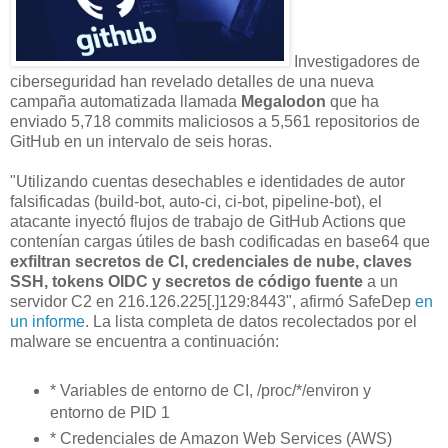
Investigadores de
ciberseguridad han revelado detalles de una nueva
campaña automatizada llamada
Megalodon
que ha
enviado 5,718 commits maliciosos a 5,561 repositorios de
GitHub en un intervalo de seis horas.
"Utilizando cuentas desechables e identidades de autor
falsificadas (build-bot, auto-ci, ci-bot, pipeline-bot), el
atacante inyectó flujos de trabajo de GitHub Actions que
contenían cargas útiles de bash codificadas en base64 que
exfiltran secretos de CI, credenciales de nube, claves
SSH, tokens OIDC y secretos de código fuente
a un
servidor C2 en 216.126.225[.]129:8443", afirmó SafeDep
en
un informe
. La lista completa de datos recolectados por el
malware se encuentra a continuación:
* Variables de entorno de CI, /proc/*/environ y
entorno de PID 1
* Credenciales de Amazon Web Services (AWS)