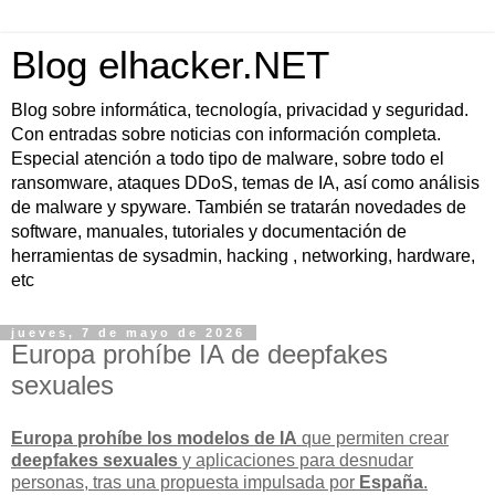
Blog elhacker.NET
Blog sobre informática, tecnología, privacidad y seguridad.
Con entradas sobre noticias con información completa.
Especial atención a todo tipo de malware, sobre todo el
ransomware, ataques DDoS, temas de IA, así como análisis
de malware y spyware. También se tratarán novedades de
software, manuales, tutoriales y documentación de
herramientas de sysadmin, hacking , networking, hardware,
etc
jueves, 7 de mayo de 2026
Europa prohíbe IA de deepfakes
sexuales
Europa prohíbe los modelos de IA
que permiten crear
deepfakes sexuales
y aplicaciones para desnudar
personas, tras una propuesta impulsada por
España
.