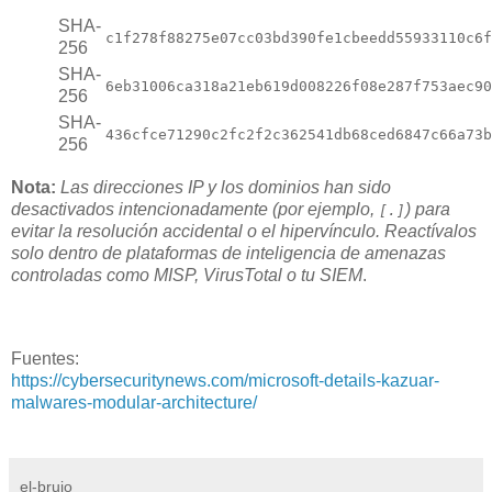
SHA-
c1f278f88275e07cc03bd390fe1cbeedd55933110c6f
256
SHA-
6eb31006ca318a21eb619d008226f08e287f753aec90
256
SHA-
436cfce71290c2fc2f2c362541db68ced6847c66a73b
256
Nota:
Las direcciones IP y los dominios han sido
desactivados intencionadamente (por ejemplo,
) para
[.]
evitar la resolución accidental o el hipervínculo. Reactívalos
solo dentro de plataformas de inteligencia de amenazas
controladas como MISP, VirusTotal o tu SIEM
.
Fuentes:
https://cybersecuritynews.com/microsoft-details-kazuar-
malwares-modular-architecture/
el-brujo