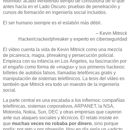
redimido: acabó vendiendo tiempo de consultoría de lo que
antes hacía en el Lado Oscuro: pruebas de penetración y
cursos de formación en ingeniería social incluidos.
El ser humano siempre es el eslabón más débil.
– Kevin Mitnick
Hacker/cracker/phreaker y experto en ciberseguridad
El vídeo cuenta la vida de Kevin Mitnick como una mezcla
de picaresca, magia, phreaking y persecución policial.
Empieza con su infancia en Los Ángeles, su fascinación por
el engaño como forma de «magia» y sus primeros hackeos:
billetes de autobús falsos, llamadas telefónicas gratis y
manipulación de sistemas telefónicos. La tesis del vídeo es
también que Mitnick era todo un maestro de la ingeniería
social.
La parte central es una escalada a los infiernos: compañías
telefónicas, sistemas corporativos, ARPANET, la NSA,
Motorola, Nokia, Sun, DEC y otras empresas que cayeron
ante sus ataques sociales y técnicos. El relato insiste en
que
muchas veces no robaba por dinero
, sino porque
podía: por reto y por obsesión. Hoy en día sería un «adicto