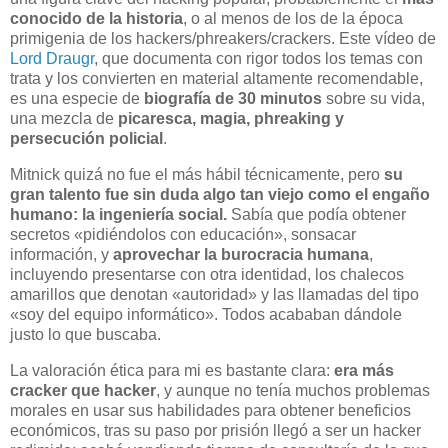
conocido de la historia
, o al menos de los de la época
primigenia de los hackers/phreakers/crackers. Este vídeo de
Lord Draugr
, que documenta con rigor todos los temas con
trata y los convierten en material altamente recomendable,
es una especie de
biografía de 30 minutos
sobre su vida,
una mezcla de
picaresca, magia, phreaking y
persecución policial
.
Mitnick quizá no fue el más hábil técnicamente, pero
su
gran talento fue sin duda algo tan viejo como el engaño
humano: la ingeniería social.
Sabía que podía obtener
secretos «pidiéndolos con educación», sonsacar
información, y
aprovechar la burocracia humana
,
incluyendo presentarse con otra identidad, los chalecos
amarillos que denotan «autoridad» y las llamadas del tipo
«soy del equipo informático». Todos acababan dándole
justo lo que buscaba.
La valoración ética para mi es bastante clara:
era más
cracker que hacker
, y aunque no tenía muchos problemas
morales en usar sus habilidades para obtener beneficios
económicos, tras su paso por prisión llegó a ser un hacker