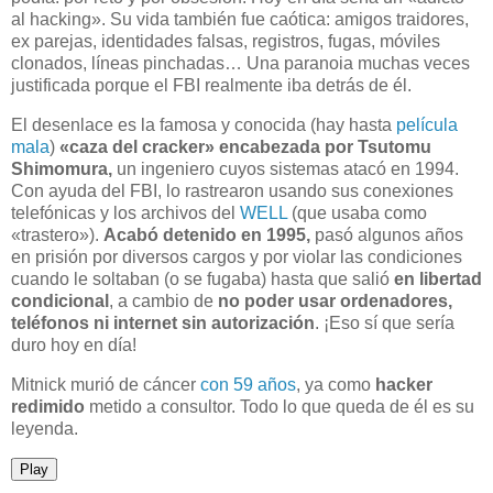
al hacking». Su vida también fue caótica: amigos traidores,
ex parejas, identidades falsas, registros, fugas, móviles
clonados, líneas pinchadas… Una paranoia muchas veces
justificada porque el FBI realmente iba detrás de él.
El desenlace es la famosa y conocida (hay hasta
película
mala
)
«caza del cracker» encabezada por Tsutomu
Shimomura,
un ingeniero cuyos sistemas atacó en 1994.
Con ayuda del FBI, lo rastrearon usando sus conexiones
telefónicas y los archivos del
WELL
(que usaba como
«trastero»).
Acabó detenido en 1995,
pasó algunos años
en prisión por diversos cargos y por violar las condiciones
cuando le soltaban (o se fugaba) hasta que salió
en libertad
condicional
, a cambio de
no poder usar ordenadores,
teléfonos ni internet sin autorización
. ¡Eso sí que sería
duro hoy en día!
Mitnick murió de cáncer
con 59 años
, ya como
hacker
redimido
metido a consultor. Todo lo que queda de él es su
leyenda.
Play