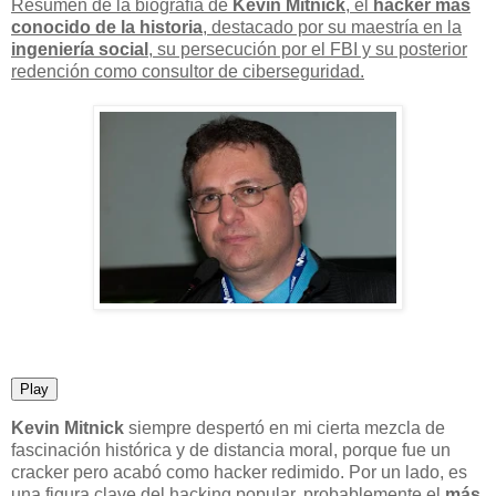
Resumen de la biografía de
Kevin Mitnick
, el
hacker más
conocido de la historia
, destacado por su maestría en la
ingeniería social
, su persecución por el FBI y su posterior
redención como consultor de ciberseguridad.
Play
Kevin Mitnick
siempre despertó en mi cierta mezcla de
fascinación histórica y de distancia moral, porque fue un
cracker pero acabó como hacker redimido. Por un lado, es
una figura clave del hacking popular, probablemente el
más