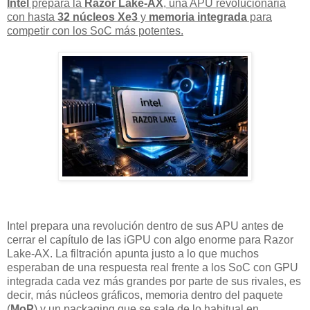
Intel
prepara la
Razor Lake-AX
, una APU revolucionaria
con hasta
32 núcleos Xe3
y
memoria integrada
para
competir con los SoC más potentes.
Intel prepara una revolución dentro de sus APU antes de
cerrar el capítulo de las iGPU con algo enorme para Razor
Lake-AX. La filtración apunta justo a lo que muchos
esperaban de una respuesta real frente a los SoC con GPU
integrada cada vez más grandes por parte de sus rivales, es
decir, más núcleos gráficos, memoria dentro del paquete
(
MoP
) y un packaging que se sale de lo habitual en