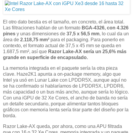
El otro dato bestia es el tamaño, en concreto, el área total.
Las filtraciones hablan de un formato
BGA-4326, con 4.326
pines
y unas dimensiones de
37,5 x 56,5 mm
, lo cual da un
área de
2.118,75 mm²
para el packaging. Para ponerlo en
contexto, el formato actual de 37,5 x 45 mm se queda en
1.687,5 mm², así que
Razor Lake-AX sería un 25,6% más
grande en superficie de encapsulado.
La memoria integrada en el paquete sería la otra pieza
clave. Haze2K1 apunta a on-package memory, algo que
Intel ya usó en Lunar Lake con LPDDR5X, aunque aquí no
se ha confirmado si hablaríamos de LPDDR5X, LPDDR6,
más capacidad o un bus más ancho, aunque sería lo lógico.
Con una iGPU de 32 Xe Cores, el ancho de banda no sería
un detalle secundario, porque alimentar tantos bloques
gráficos con memoria lenta sería tirar parte del diseño por la
borda.
Razor Lake-AX queda, por ahora, como una APU filtrada
que con 16 o 32 Xe Cores, memoria integrada y un paquete