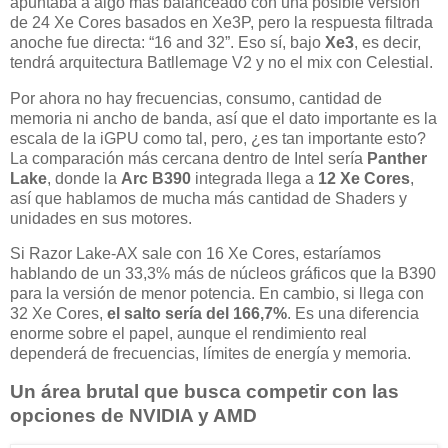
apuntaba a algo más balanceado con una posible versión
de 24 Xe Cores basados en Xe3P, pero la respuesta filtrada
anoche fue directa: “16 and 32”. Eso sí, bajo
Xe3
, es decir,
tendrá arquitectura Batllemage V2 y no el mix con Celestial.
Por ahora no hay frecuencias, consumo, cantidad de
memoria ni ancho de banda, así que el dato importante es la
escala de la iGPU como tal, pero, ¿es tan importante esto?
La comparación más cercana dentro de Intel sería
Panther
Lake
, donde la
Arc B390
integrada llega a
12 Xe Cores
,
así que hablamos de mucha más cantidad de Shaders y
unidades en sus motores.
Si Razor Lake-AX sale con 16 Xe Cores, estaríamos
hablando de un 33,3% más de núcleos gráficos que la B390
para la versión de menor potencia. En cambio, si llega con
32 Xe Cores,
el salto sería del 166,7%
. Es una diferencia
enorme sobre el papel, aunque el rendimiento real
dependerá de frecuencias, límites de energía y memoria.
Un área brutal que busca competir con las
opciones de NVIDIA y AMD