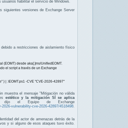
s usuarios habilitar el servicio de Windows.
as siguientes versiones de Exchange Server
ebido a restricciones de aislamiento físico
ocal (EOMT) desde aka[.]ms/UnifiedEOMT.
ando el script a través de un Exchange
ge" } | .\EOMT.ps1 -CVE "CVE-2026-42897"
ón muestra el mensaje "Mitigación no válida
 es
estético y la mitigación SÍ se aplica
 dijo el Equipo de Exchange
-2026-vulnerability-cve-2026-42897/4518498
.
dentidad del actor de amenazas detrás de la
ivos y si alguno de esos ataques tuvo éxito.