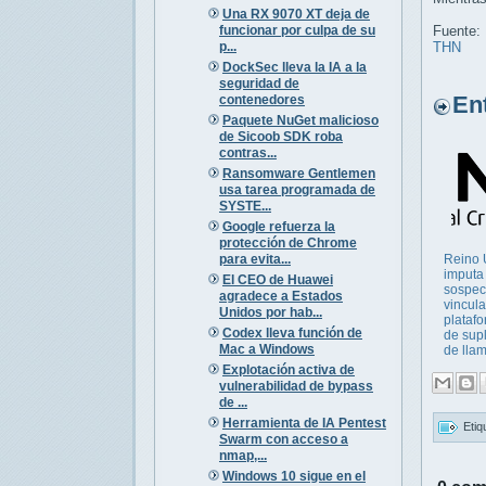
Una RX 9070 XT deja de
funcionar por culpa de su
Fuente:
p...
THN
DockSec lleva la IA a la
seguridad de
Entr
contenedores
Paquete NuGet malicioso
de Sicoob SDK roba
contras...
Ransomware Gentlemen
usa tarea programada de
SYSTE...
Google refuerza la
protección de Chrome
para evita...
Reino 
imputa
El CEO de Huawei
sospe
agradece a Estados
vincul
Unidos por hab...
plataf
Codex lleva función de
de sup
Mac a Windows
de llam
Explotación activa de
vulnerabilidad de bypass
de ...
Herramienta de IA Pentest
Etiq
Swarm con acceso a
nmap,...
Windows 10 sigue en el