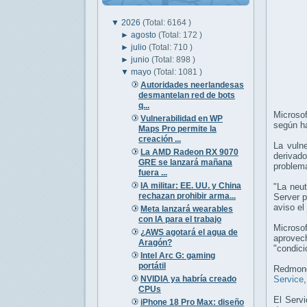
▼
2026
(Total: 6164 )
►
agosto
(Total: 172 )
►
julio
(Total: 710 )
►
junio
(Total: 898 )
▼
mayo
(Total: 1081 )
Autoridades neerlandesas
desmantelan red de bots
q...
Microso
Vulnerabilidad en WP
según h
Maps Pro permite la
creación ...
La vulne
La AMD Radeon RX 9070
derivad
GRE se lanzará mañana
problem
fuera ...
IA militar: EE. UU. y China
"La neut
rechazan prohibir arma...
Server p
aviso el
Meta lanzará wearables
con IA para el trabajo
Microso
¿AWS agotará el agua de
aprovec
Aragón?
"condici
Intel Arc G: gaming
portátil
Redmond
NVIDIA ya habría creado
Service
CPUs
El Serv
iPhone 18 Pro Max: diseño