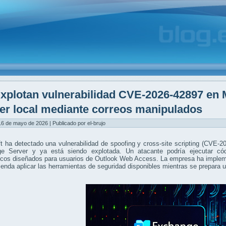
xplotan vulnerabilidad CVE-2026-42897 en 
er local mediante correos manipulados
6 de mayo de 2026 | Publicado por el-brujo
t ha detectado una vulnerabilidad de spoofing y cross-site scripting (CVE-2
e Server y ya está siendo explotada. Un atacante podría ejecutar códi
nicos diseñados para usuarios de Outlook Web Access. La empresa ha imple
enda aplicar las herramientas de seguridad disponibles mientras se prepara 