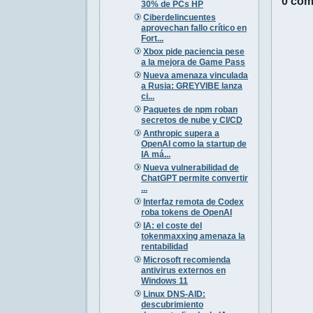
0 com
30% de PCs HP
Ciberdelincuentes
aprovechan fallo crítico en
Fort...
Xbox pide paciencia pese
a la mejora de Game Pass
Nueva amenaza vinculada
a Rusia: GREYVIBE lanza
ci...
Paquetes de npm roban
secretos de nube y CI/CD
Anthropic supera a
OpenAI como la startup de
IA má...
Nueva vulnerabilidad de
ChatGPT permite convertir
...
Interfaz remota de Codex
roba tokens de OpenAI
IA: el coste del
tokenmaxxing amenaza la
rentabilidad
Microsoft recomienda
antivirus externos en
Windows 11
Linux DNS-AID:
descubrimiento