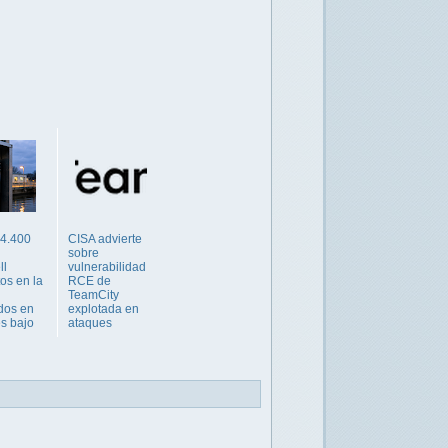
 4.400
CISA advierte
sobre
ll
vulnerabilidad
os en la
RCE de
TeamCity
dos en
explotada en
s bajo
ataques