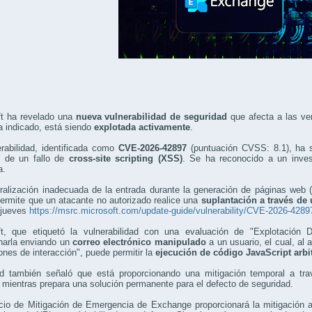
ft ha revelado una
nueva vulnerabilidad de seguridad
que afecta a las ver
a indicado, está siendo
explotada activamente
.
rabilidad, identificada como
CVE-2026-42897
(puntuación CVSS: 8.1), ha s
o de un fallo de
cross-site scripting (XSS)
. Se ha reconocido a un inves
a.
ralización inadecuada de la entrada durante la generación de páginas web ('
ermite que un atacante no autorizado realice una
suplantación a través de 
 jueves
https://msrc.microsoft.com/update-guide/vulnerability/CVE-2026-4289
ft, que etiquetó la vulnerabilidad con una evaluación de "Explotación 
harla enviando un
correo electrónico manipulado
a un usuario, el cual, al
ones de interacción", puede permitir la
ejecución de código JavaScript arbit
 también señaló que está proporcionando una mitigación temporal a t
, mientras prepara una solución permanente para el defecto de seguridad.
icio de Mitigación de Emergencia de Exchange proporcionará la mitigación