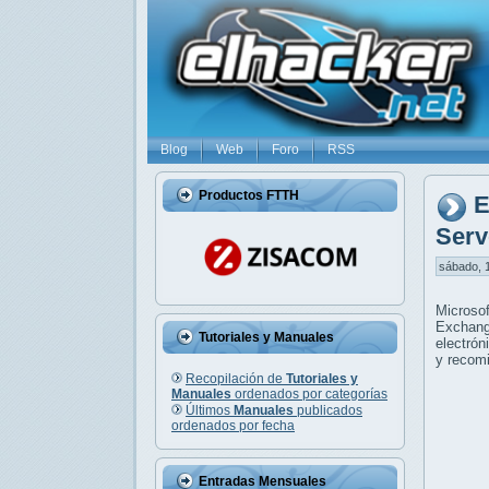
Blog
Web
Foro
RSS
Productos FTTH
E
Serv
sábado, 1
Microsof
Exchang
Tutoriales y Manuales
electró
y recomi
Recopilación de
Tutoriales y
Manuales
ordenados por categorías
Últimos
Manuales
publicados
ordenados por fecha
Entradas Mensuales