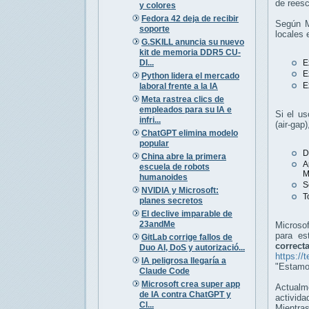
de reesc
y colores
Fedora 42 deja de recibir
Según M
soporte
locales 
G.SKILL anuncia su nuevo
kit de memoria DDR5 CU-
DI...
E
E
Python lidera el mercado
E
laboral frente a la IA
Meta rastrea clics de
empleados para su IA e
Si el us
infri...
(air-gap
ChatGPT elimina modelo
popular
D
China abre la primera
A
escuela de robots
M
humanoides
S
NVIDIA y Microsoft:
T
planes secretos
El declive imparable de
23andMe
Microso
para es
GitLab corrige fallos de
correct
Duo AI, DoS y autorizació...
https:/
IA peligrosa llegaría a
"Estamo
Claude Code
Microsoft crea super app
Actual
de IA contra ChatGPT y
activida
Cl...
Mientras