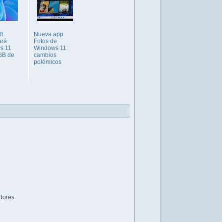
ft
Nueva app
ará
Fotos de
s 11
Windows 11:
GB de
cambios
polémicos
dores.