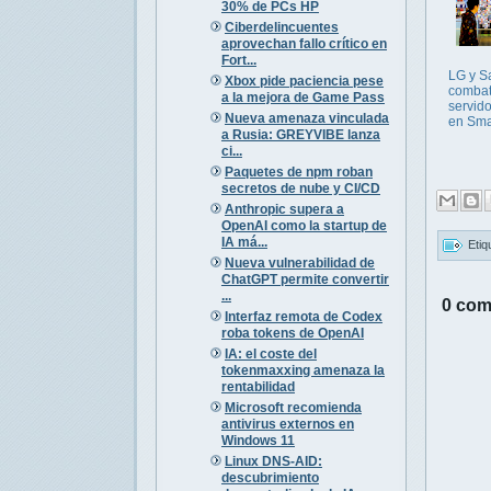
30% de PCs HP
Ciberdelincuentes
aprovechan fallo crítico en
Fort...
LG y 
Xbox pide paciencia pese
comba
a la mejora de Game Pass
servid
Nueva amenaza vinculada
en Sma
a Rusia: GREYVIBE lanza
ci...
Paquetes de npm roban
secretos de nube y CI/CD
Anthropic supera a
OpenAI como la startup de
IA má...
Etiq
Nueva vulnerabilidad de
ChatGPT permite convertir
...
0 com
Interfaz remota de Codex
roba tokens de OpenAI
IA: el coste del
tokenmaxxing amenaza la
rentabilidad
Microsoft recomienda
antivirus externos en
Windows 11
Linux DNS-AID:
descubrimiento