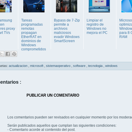
Samsung
Tareas
Bypass de 7-Zip
Limpiar el
Microso
ten
programadas
permite a
registro de
optimiz
ores proxy
remotas
archivos
Windows no
Window
rt TVs
propagan
maliciosos
mejora el PC
para 8 
EtherRAT en
evadir Windows
RAM
dominios de
SmartScreen
Windows
comprometidos
uetas:
actualizacion
,
microsoft
,
sistemaoperativo
,
software
,
tecnologia
,
windows
entarios :
PUBLICAR UN COMENTARIO
Los comentarios pueden ser revisados en cualquier momento por los modera
Serán publicados aquellos que cumplan las siguientes condiciones:
- Comentario acorde al contenido del post.