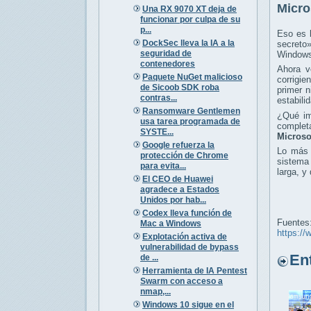
Micro
Una RX 9070 XT deja de
funcionar por culpa de su
p...
Eso es 
DockSec lleva la IA a la
secreto
seguridad de
Windows
contenedores
Ahora 
Paquete NuGet malicioso
corrigie
de Sicoob SDK roba
primer n
contras...
estabili
Ransomware Gentlemen
¿Qué im
usa tarea programada de
complet
SYSTE...
Microso
Google refuerza la
Lo más 
protección de Chrome
sistema 
para evita...
larga, y
El CEO de Huawei
agradece a Estados
Unidos por hab...
Codex lleva función de
Fuentes
Mac a Windows
https://
Explotación activa de
vulnerabilidad de bypass
Entr
de ...
Herramienta de IA Pentest
Swarm con acceso a
nmap,...
Windows 10 sigue en el