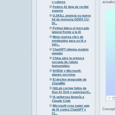
actualiz
y colores
Fedora 42 deja de recibir
soporte
G.SKILL anuncia su nuevo
kit de memoria DDR5 CU-
DI...
Python lidera el mercado
laboral frente a la IA
Meta rastrea clics de
empleados para su IA e
infri...
ChatGPT elimina modelo
popular
China abre la primera
escuela de robots
humanoides
NVIDIA y Microsoft:
planes secretos
El declive imparable de
23andMe
GitLab corrige fallos de
Duo AI, DoS y autorizació...
IA peligrosa llegaría a
Claude Code
Microsoft crea super app
Concepto
de IA contra ChatGPT y
Cl...