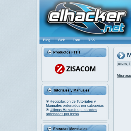
Blog
Web
Foro
RSS
Productos FTTH
M
jueves, 1
Microso
Tutoriales y Manuales
Recopilación de
Tutoriales y
Manuales
ordenados por categorías
Últimos
Manuales
publicados
ordenados por fecha
Entradas Mensuales