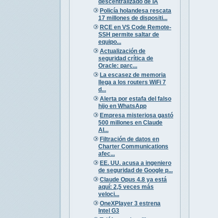
descentralizado de IA
Policía holandesa rescata
17 millones de dispositi...
RCE en VS Code Remote-
SSH permite saltar de
equipo...
Actualización de
seguridad crítica de
Oracle: parc...
La escasez de memoria
llega a los routers WiFi 7
d...
Alerta por estafa del falso
hijo en WhatsApp
Empresa misteriosa gastó
500 millones en Claude
AI...
Filtración de datos en
Charter Communications
afec...
EE. UU. acusa a ingeniero
de seguridad de Google p...
Claude Opus 4.8 ya está
aquí: 2,5 veces más
veloci...
OneXPlayer 3 estrena
Intel G3