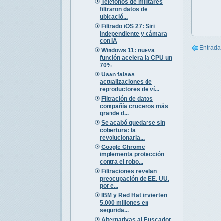
Teléfonos de militares
filtraron datos de
ubicació...
Filtrado iOS 27: Siri
independiente y cámara
con IA
Entrada
Windows 11: nueva
función acelera la CPU un
70%
Usan falsas
actualizaciones de
reproductores de ví...
Filtración de datos
compañía cruceros más
grande d...
Se acabó quedarse sin
cobertura: la
revolucionaria...
Google Chrome
implementa protección
contra el robo...
Filtraciones revelan
preocupación de EE. UU.
por e...
IBM y Red Hat invierten
5.000 millones en
segurida...
Alternativas al Buscador