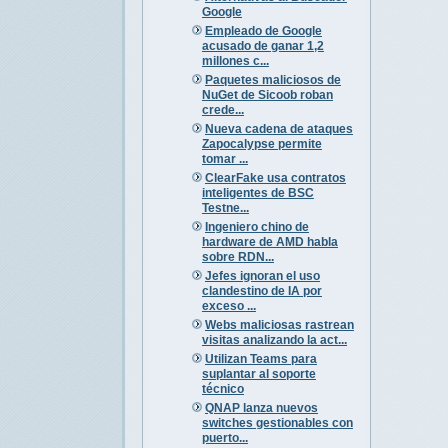
Google
Empleado de Google
acusado de ganar 1,2
millones c...
Paquetes maliciosos de
NuGet de Sicoob roban
crede...
Nueva cadena de ataques
Zapocalypse permite
tomar ...
ClearFake usa contratos
inteligentes de BSC
Testne...
Ingeniero chino de
hardware de AMD habla
sobre RDN...
Jefes ignoran el uso
clandestino de IA por
exceso ...
Webs maliciosas rastrean
visitas analizando la act...
Utilizan Teams para
suplantar al soporte
técnico
QNAP lanza nuevos
switches gestionables con
puerto...