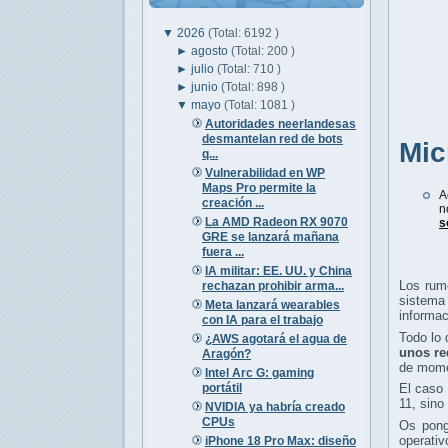
▼
2026
(Total: 6192 )
►
agosto
(Total: 200 )
►
julio
(Total: 710 )
►
junio
(Total: 898 )
▼
mayo
(Total: 1081 )
Autoridades neerlandesas
desmantelan red de bots
Mic
q...
Vulnerabilidad en WP
Maps Pro permite la
A
creación ...
n
La AMD Radeon RX 9070
s
GRE se lanzará mañana
fuera ...
IA militar: EE. UU. y China
Los rum
rechazan prohibir arma...
sistema
Meta lanzará wearables
informa
con IA para el trabajo
Todo lo 
¿AWS agotará el agua de
unos re
Aragón?
de mome
Intel Arc G: gaming
portátil
El caso
11, sin
NVIDIA ya habría creado
CPUs
Os pong
operativ
iPhone 18 Pro Max: diseño