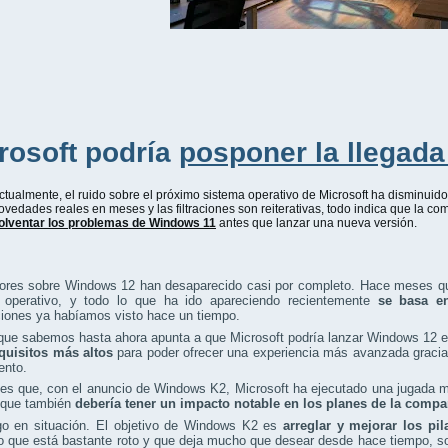
rosoft
podría
posponer la llegad
ctualmente, el ruido sobre el próximo sistema operativo de Microsoft ha disminuid
ovedades reales en meses y las filtraciones son reiterativas, todo indica que la c
olventar los problemas de Windows 11
antes que lanzar una nueva versión.
ores sobre Windows 12 han desaparecido casi por completo. Hace meses qu
 operativo, y todo lo que ha ido apareciendo recientemente
se basa en
ciones ya habíamos visto hace un tiempo.
que sabemos hasta ahora apunta a que Microsoft podría lanzar Windows 12 e
quisitos más altos
para poder ofrecer una experiencia más avanzada gracias
nto.
 es que, con el anuncio de Windows K2, Microsoft ha ejecutado una jugada 
o que también
debería tener un impacto notable en los planes de la comp
o en situación. El objetivo de Windows K2 es
arreglar y mejorar los pi
o que está bastante roto y que deja mucho que desear desde hace tiempo, sobr