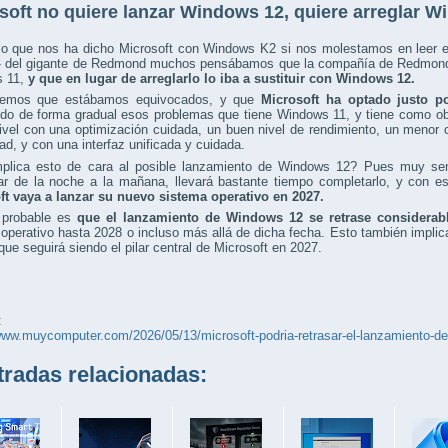
soft no quiere lanzar Windows 12, quiere arreglar 
lo que nos ha dicho Microsoft con Windows K2 si nos molestamos en leer en
» del gigante de Redmond muchos pensábamos que la compañía de Redmond 
 11,
y que en lugar de arreglarlo lo iba a sustituir con Windows 12.
vemos que estábamos equivocados, y que
Microsoft ha optado justo po
ndo de forma gradual esos problemas que tiene Windows 11, y tiene como obj
ivel con una optimización cuidada, un buen nivel de rendimiento, un menor
dad, y con una interfaz unificada y cuidada.
plica esto de cara al posible lanzamiento de Windows 12? Pues muy sen
ar de la noche a la mañana, llevará bastante tiempo completarlo, y con 
ft vaya a lanzar su nuevo sistema operativo en 2027.
probable es
que el lanzamiento de Windows 12 se retrase considerab
operativo hasta 2028 o incluso más allá de dicha fecha. Esto también implic
 que seguirá siendo el pilar central de Microsoft en 2027.
:
www.muycomputer.com/2026/05/13/microsoft-podria-retrasar-el-lanzamiento-de-
adas relacionadas: