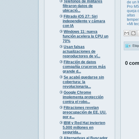
Teléfonos de militares
de un
filtraron datos de
Pro M5
ubicació...
queja 
altas
Filtrado iOS 27: Siri
temper
independiente y cámara
«Mi tecl
con IA
Windows 11: nueva
función acelera la CPU un
70%
Etiq
Usan falsas
actualizaciones de
reproductores de ví...
Filtración de datos
0 com
compañía cruceros más
grande d...
Se acabó quedarse sin
cobertura: la
revolucionaria...
Google Chrome
implementa protección
contra el robo...
Filtraciones revelan
preocupación de EE. UU.
por e...
IBM y Red Hat invierten
5.000 millones en
segurida...
Alternativas al Buscador