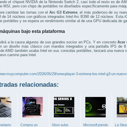
ndo el chipset NVIDIA de la Nintendo Switch 2, casi todo el resto es de AMD
e MSI, pero con chips de portátiles no diseñados específicamente para máq
iere cambiar las tornas con el
Arc G3 Extreme
, el más poderoso de su nuev
 de 14 núcleos con gráficos integrados Intel Arc B390 de 12 núcleos. Est
e portátiles y se espera un rendimiento similar al de una GPU dedicada de g
máquinas bajo esta plataforma
adirá a la causa algunos de sus grandes socios en PCs. Y en concreto
Acer
c
on un diseño más clásico con mandos integrados y una pantalla IPS de 8
e AMD también usaba Intel en sus consolas portátiles, lanzará una nueva v
evo camino para Intel.
:
www.muycomputer.com/2026/05/29/onexplayer-3-estrena-los-intel-g3-un-nuevo-
adas relacionadas:
ietario
Compra un
Xbox sube
Microsoft pierde
La Ste