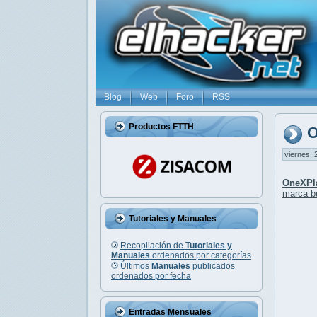
Blog
Web
Foro
RSS
Productos FTTH
O
viernes, 
OneXPl
marca bu
Tutoriales y Manuales
Recopilación de
Tutoriales y
Manuales
ordenados por categorías
Últimos
Manuales
publicados
ordenados por fecha
Entradas Mensuales