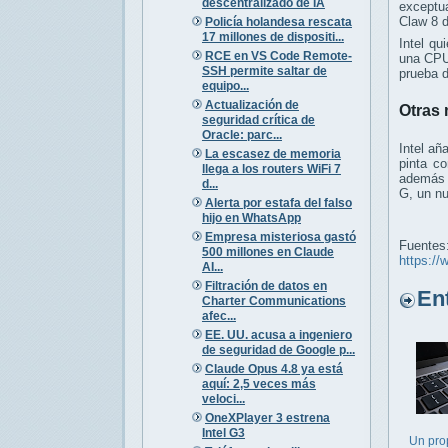
descentralizado de IA
exceptua
Claw 8 d
Policía holandesa rescata
17 millones de dispositi...
Intel qu
RCE en VS Code Remote-
una CPU
SSH permite saltar de
prueba d
equipo...
Actualización de
Otras 
seguridad crítica de
Oracle: parc...
Intel añ
La escasez de memoria
pinta c
llega a los routers WiFi 7
además d
d...
G, un nu
Alerta por estafa del falso
hijo en WhatsApp
Empresa misteriosa gastó
Fuentes
500 millones en Claude
https://
AI...
Filtración de datos en
Entr
Charter Communications
afec...
EE. UU. acusa a ingeniero
de seguridad de Google p...
Claude Opus 4.8 ya está
aquí: 2,5 veces más
veloci...
OneXPlayer 3 estrena
Intel G3
Un prop