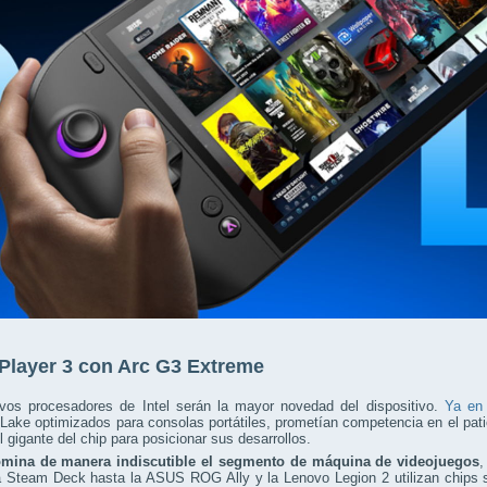
layer 3 con Arc G3 Extreme
vos procesadores de Intel serán la mayor novedad del dispositivo.
Ya en
Lake optimizados para consolas portátiles, prometían competencia en el pa
el gigante del chip para posicionar sus desarrollos.
ina de manera indiscutible el segmento de máquina de videojuegos
,
a Steam Deck hasta la ASUS ROG Ally y la Lenovo Legion 2 utilizan chips