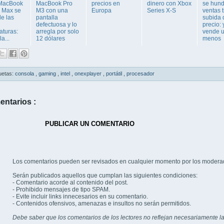
 MacBook
MacBook Pro
precios en
dinero con Xbox
se hun
 Max se
M3 con una
Europa
Series X-S
ventas t
de las
pantalla
subida 
defectuosa y lo
precio: 
aturas:
arregla por solo
vende 
a...
12 dólares
menos
uetas:
consola
,
gaming
,
intel
,
onexplayer
,
portátil
,
procesador
entarios :
PUBLICAR UN COMENTARIO
Los comentarios pueden ser revisados en cualquier momento por los modera
Serán publicados aquellos que cumplan las siguientes condiciones:
- Comentario acorde al contenido del post.
- Prohibido mensajes de tipo SPAM.
- Evite incluir links innecesarios en su comentario.
- Contenidos ofensivos, amenazas e insultos no serán permitidos.
Debe saber que los comentarios de los lectores no reflejan necesariamente la