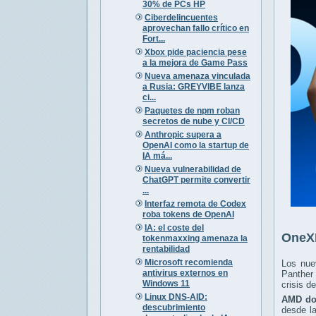
30% de PCs HP
Ciberdelincuentes
aprovechan fallo crítico en
Fort...
Xbox pide paciencia pese
a la mejora de Game Pass
Nueva amenaza vinculada
a Rusia: GREYVIBE lanza
ci...
Paquetes de npm roban
secretos de nube y CI/CD
Anthropic supera a
OpenAI como la startup de
IA má...
Nueva vulnerabilidad de
ChatGPT permite convertir
...
Interfaz remota de Codex
roba tokens de OpenAI
IA: el coste del
OneXP
tokenmaxxing amenaza la
rentabilidad
Microsoft recomienda
Los nue
antivirus externos en
Panther 
Windows 11
crisis d
Linux DNS-AID:
AMD dom
descubrimiento
desde l