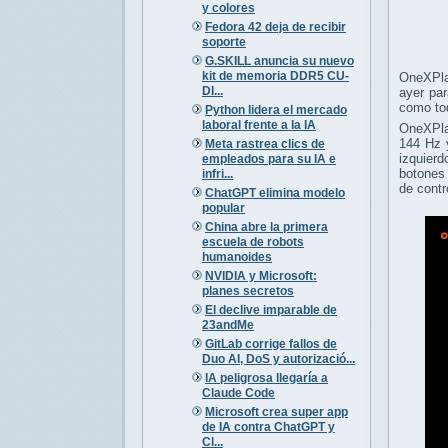
y colores
Fedora 42 deja de recibir
soporte
G.SKILL anuncia su nuevo
kit de memoria DDR5 CU-
OneXPlay
DI...
ayer pa
como tod
Python lidera el mercado
laboral frente a la IA
OneXPla
144 Hz 
Meta rastrea clics de
izquierd
empleados para su IA e
botones 
infri...
de contr
ChatGPT elimina modelo
popular
China abre la primera
escuela de robots
humanoides
NVIDIA y Microsoft:
planes secretos
El declive imparable de
23andMe
GitLab corrige fallos de
Duo AI, DoS y autorizació...
IA peligrosa llegaría a
Claude Code
Microsoft crea super app
de IA contra ChatGPT y
Cl...