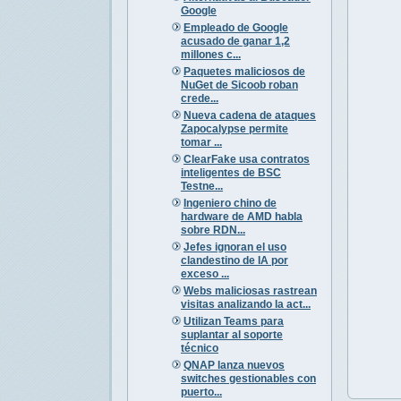
Google
Empleado de Google
acusado de ganar 1,2
millones c...
Paquetes maliciosos de
NuGet de Sicoob roban
crede...
Nueva cadena de ataques
Zapocalypse permite
tomar ...
ClearFake usa contratos
inteligentes de BSC
Testne...
Ingeniero chino de
hardware de AMD habla
sobre RDN...
Jefes ignoran el uso
clandestino de IA por
exceso ...
Webs maliciosas rastrean
visitas analizando la act...
Utilizan Teams para
suplantar al soporte
técnico
QNAP lanza nuevos
switches gestionables con
puerto...