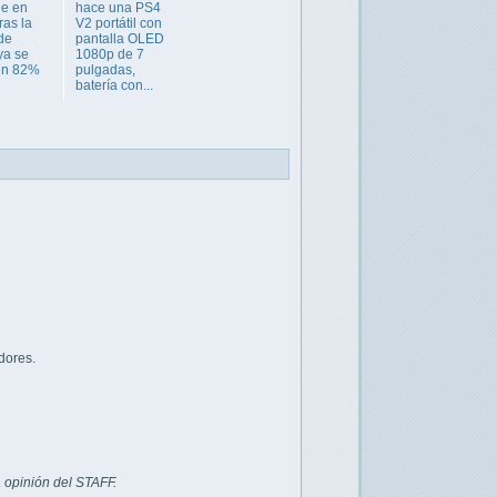
de en
hace una PS4
ras la
V2 portátil con
de
pantalla OLED
ya se
1080p de 7
un 82%
pulgadas,
batería con...
dores.
 opinión del STAFF.