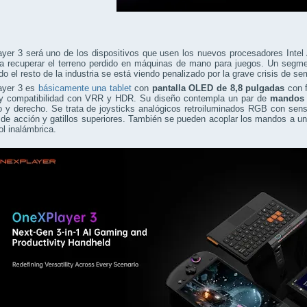
er 3 será uno de los dispositivos que usen los nuevos procesadores Intel 
ra recuperar el terreno perdido en máquinas de mano para juegos. Un segm
o el resto de la industria se está viendo penalizado por la grave crisis de se
yer 3 es
básicamente una tablet
con
pantalla OLED de 8,8 pulgadas
con f
y compatibilidad con VRR y HDR. Su diseño contempla un par de
mandos 
o y derecho. Se trata de joysticks analógicos retroiluminados RGB con senso
de acción y gatillos superiores. También se pueden acoplar los mandos a un
ol inalámbrica.