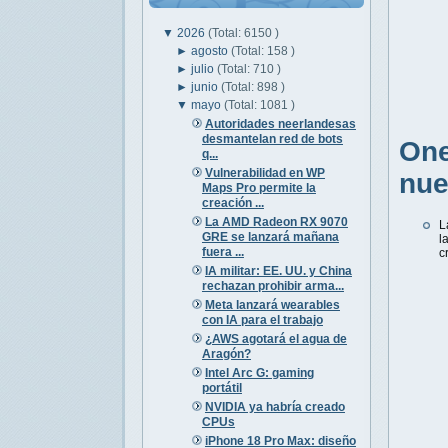
▼
2026
(Total: 6150 )
►
agosto
(Total: 158 )
►
julio
(Total: 710 )
►
junio
(Total: 898 )
▼
mayo
(Total: 1081 )
Autoridades neerlandesas
desmantelan red de bots
One
q...
Vulnerabilidad en WP
nue
Maps Pro permite la
creación ...
La AMD Radeon RX 9070
L
GRE se lanzará mañana
l
fuera ...
c
IA militar: EE. UU. y China
rechazan prohibir arma...
Meta lanzará wearables
con IA para el trabajo
¿AWS agotará el agua de
Aragón?
Intel Arc G: gaming
portátil
NVIDIA ya habría creado
CPUs
iPhone 18 Pro Max: diseño