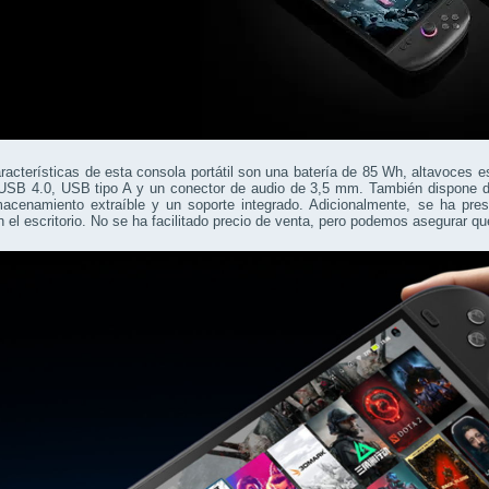
racterísticas de esta consola portátil son una batería de 85 Wh, altavoces e
 USB 4.0, USB tipo A y un conector de audio de 3,5 mm. También dispone d
macenamiento extraíble y un soporte integrado. Adicionalmente, se ha pre
n el escritorio. No se ha facilitado precio de venta, pero podemos asegurar 