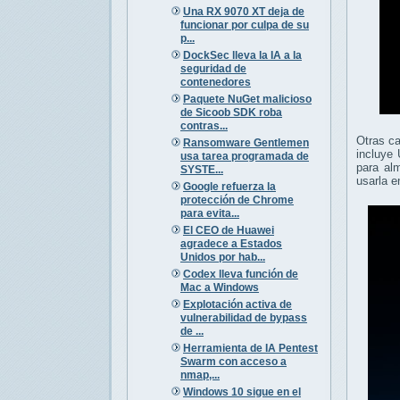
Una RX 9070 XT deja de
funcionar por culpa de su
p...
DockSec lleva la IA a la
seguridad de
contenedores
Paquete NuGet malicioso
de Sicoob SDK roba
contras...
Otras ca
Ransomware Gentlemen
incluye
usa tarea programada de
para al
SYSTE...
usarla e
Google refuerza la
protección de Chrome
para evita...
El CEO de Huawei
agradece a Estados
Unidos por hab...
Codex lleva función de
Mac a Windows
Explotación activa de
vulnerabilidad de bypass
de ...
Herramienta de IA Pentest
Swarm con acceso a
nmap,...
Windows 10 sigue en el