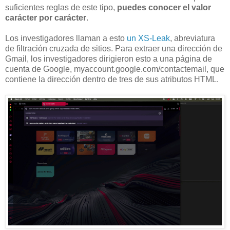
suficientes reglas de este tipo,
puedes conocer el valor
carácter por carácter
.
Los investigadores llaman a esto
un XS-Leak
, abreviatura
de filtración cruzada de sitios. Para extraer una dirección de
Gmail, los investigadores dirigieron esto a una página de
cuenta de Google, myaccount.google.com/contactemail, que
contiene la dirección dentro de tres de sus atributos HTML.