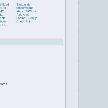
bilidad
Bandas de
ay en
ransomware
FMC
atacan VPN de
da
Palo Alto,
ente:
Fortinet, Citrix y
iales
Check Point
s po...
dores.