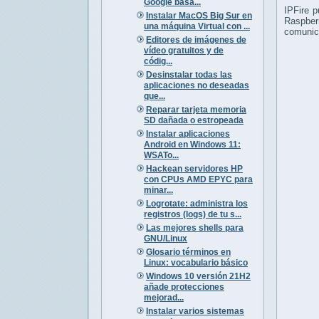
Google basa...
IPFire p
Instalar MacOS Big Sur en
Raspber
una máquina Virtual con ...
comunic
Editores de imágenes de
vídeo gratuitos y de
códig...
Desinstalar todas las
aplicaciones no deseadas
que...
Reparar tarjeta memoria
SD dañada o estropeada
Instalar aplicaciones
Android en Windows 11:
WSATo...
Hackean servidores HP
con CPUs AMD EPYC para
minar...
Logrotate: administra los
registros (logs) de tu s...
Las mejores shells para
GNU/Linux
Glosario términos en
Linux: vocabulario básico
Windows 10 versión 21H2
añade protecciones
mejorad...
Instalar varios sistemas