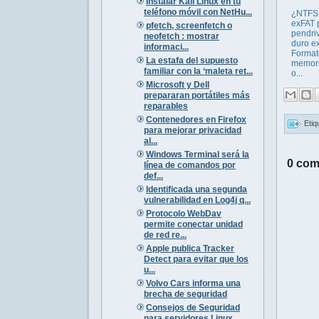
Instalar Kali Linux en tu
teléfono móvil con NetHu...
¿NTFS,
exFAT 
pfetch, screenfetch o
pendri
neofetch : mostrar
duro ex
informaci...
Format
La estafa del supuesto
memor
familiar con la ‘maleta ret...
o...
Microsoft y Dell
prepararan portátiles más
reparables
Contenedores en Firefox
Etiq
para mejorar privacidad
al...
Windows Terminal será la
0 com
línea de comandos por
def...
Identificada una segunda
vulnerabilidad en Log4j q...
Protocolo WebDav
permite conectar unidad
de red re...
Apple publica Tracker
Detect para evitar que los
u...
Volvo Cars informa una
brecha de seguridad
Consejos de Seguridad
para servidores Linux