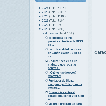
►
2026
(Total: 6176 )
►
2025
(Total: 2103 )
►
2024
(Total: 1110 )
►
2023
(Total: 710 )
►
2022
(Total: 967 )
▼
2021
(Total: 730 )
▼
diciembre
(Total: 103 )
Tecnología de Intel
permite actualizar la BIOS
de ...
La Universidad de Kioto
Carac
en Japón pierde 77TB de
da...
Redline Stealer es un
malware que roba las
contras...
¿Qué es un dropper?
(Malware)
Fundador de Signal
asegura que Telegram es
incluso...
Diferencias entre el
cifrado BitLocker y EFS en
Wi...
Mejores programas para