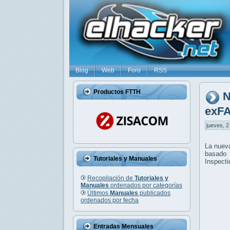
Blog
Web
Foro
RSS
Productos FTTH
N
exF
jueves, 2
La nueva
basado 
Tutoriales y Manuales
Inspecti
Recopilación de
Tutoriales y
Manuales
ordenados por categorías
Últimos
Manuales
publicados
ordenados por fecha
Entradas Mensuales