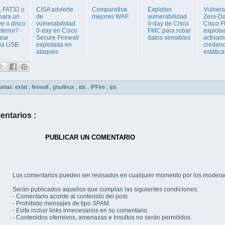
 FAT32 o
CISA advierte
Comparativa
Explotan
Vulnera
para un
de
mejores WAF
vulnerabilidad
Zero-D
ve o disco
vulnerabilidad
0-day de Cisco
Cisco 
terno? -
0-day en Cisco
FMC para robar
explota
ear
Secure Firewall
datos sensibles
activam
ia USB
explotada en
credenc
ataques
estática
uetas:
exfat
,
firewall
,
gnu/linux
,
ids
,
IPFire
,
ips
entarios :
PUBLICAR UN COMENTARIO
Los comentarios pueden ser revisados en cualquier momento por los modera
Serán publicados aquellos que cumplan las siguientes condiciones:
- Comentario acorde al contenido del post.
- Prohibido mensajes de tipo SPAM.
- Evite incluir links innecesarios en su comentario.
- Contenidos ofensivos, amenazas e insultos no serán permitidos.