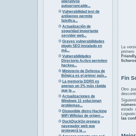
operativos
autoarrancable...
Vulnerabilidad test de
antígenos permite
falsifica...
Actualización de
seguridad importante
servidor web...
Graves vulnerabilidades
plugin SEO instalado en
La vers
má...
primero
Friend
Vulnerabilidades
fichero
Directorio Activo permiten
hackea...
Ministerio de Defensa de
Bélgica es el primer país...
Fin S
La memoria DDR5 es
apenas un 3% más rápida
Otro pun
que la ...
desconti
Actualizaciones de
Siguien
Windows 11 solucionan
número 
problemas...
estado 
Disponible distro Hacking
Logwatc
WiFi Wifislax de origen ...
las con
DuckDuckGo prepara
navegador web que
protegerá la ...
Mejor