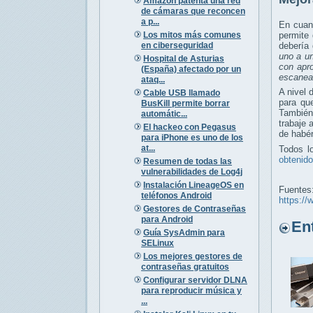
Amazon patenta una red
de cámaras que reconcen
a p...
En cuan
Los mitos más comunes
permite 
en ciberseguridad
debería
uno a un
Hospital de Asturias
con apr
(España) afectado por un
escanear
ataq...
A nivel
Cable USB llamado
para que
BusKill permite borrar
También
automátic...
trabaje 
El hackeo con Pegasus
de habér
para iPhone es uno de los
at...
Todos l
obtenido
Resumen de todas las
vulnerabilidades de Log4j
Instalación LineageOS en
Fuentes
teléfonos Android
https://
Gestores de Contraseñas
para Android
Entr
Guía SysAdmin para
SELinux
Los mejores gestores de
contraseñas gratuitos
Configurar servidor DLNA
para reproducir música y
...