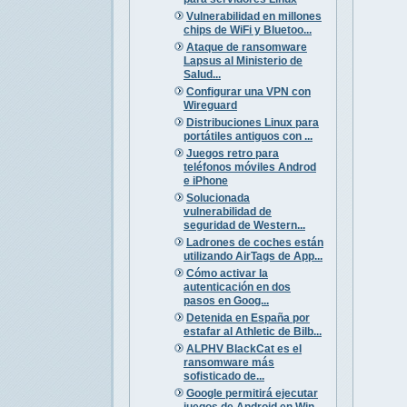
Vulnerabilidad en millones
chips de WiFi y Bluetoo...
Ataque de ransomware
Lapsus al Ministerio de
Salud...
Configurar una VPN con
Wireguard
Distribuciones Linux para
portátiles antiguos con ...
Juegos retro para
teléfonos móviles Androd
e iPhone
Solucionada
vulnerabilidad de
seguridad de Western...
Ladrones de coches están
utilizando AirTags de App...
Cómo activar la
autenticación en dos
pasos en Goog...
Detenida en España por
estafar al Athletic de Bilb...
ALPHV BlackCat es el
ransomware más
sofisticado de...
Google permitirá ejecutar
juegos de Android en Win...