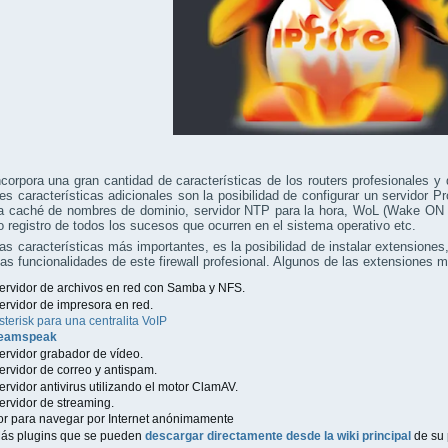
ncorpora una gran cantidad de características de los routers profesionales y 
les características adicionales son la posibilidad de configurar un servido
ra caché de nombres de dominio, servidor NTP para la hora, WoL (Wake ON
 registro de todos los sucesos que ocurren en el sistema operativo etc.
as características más importantes, es la posibilidad de instalar extensiones
las funcionalidades de este firewall profesional. Algunos de las extensiones 
ervidor de archivos en red con Samba y NFS.
ervidor de impresora en red.
sterisk para una centralita VoIP
eamspeak
ervidor grabador de vídeo.
ervidor de correo y antispam.
ervidor antivirus utilizando el motor ClamAV.
ervidor de streaming.
or para navegar por Internet anónimamente
ás plugins que se pueden
descargar directamente desde la wiki principal
de su 