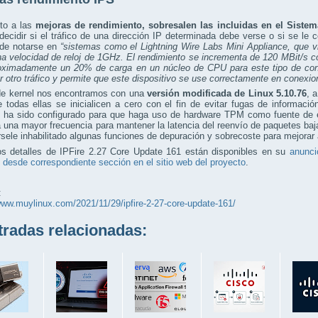
to a las
mejoras de rendimiento, sobresalen las incluidas en el Sistem
decidir si el tráfico de una dirección IP determinada debe verse o si se le
 de notarse en
“sistemas como el Lightning Wire Labs Mini Appliance, que 
a velocidad de reloj de 1GHz. El rendimiento se incrementa de 120 MBit/s 
oximadamente un 20% de carga en un núcleo de CPU para este tipo de con
 otro tráfico y permite que este dispositivo se use correctamente en conexi
 de kernel nos encontramos con una
versión modificada de Linux 5.10.76
, 
 todas ellas se inicialicen a cero con el fin de evitar fugas de informaci
 ha sido configurado para que haga uso de hardware TPM como fuente de en
a una mayor frecuencia para mantener la latencia del reenvío de paquetes ba
sele inhabilitado algunas funciones de depuración y sobrecoste para mejorar 
os detalles de IPFire 2.27 Core Update 161 están disponibles en su
anuncio
 desde correspondiente sección en el sitio web del proyecto
.
:
www.muylinux.com/2021/11/29/ipfire-2-27-core-update-161/
adas relacionadas: