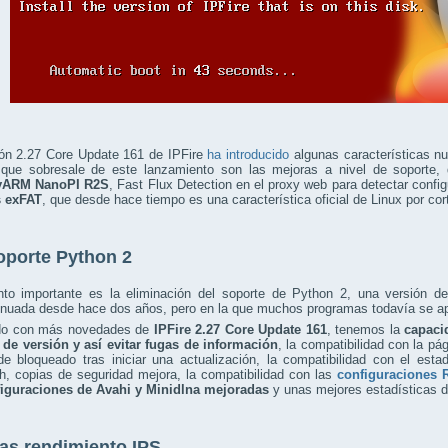
ión 2.27 Core Update 161 de IPFire
ha introducido
algunas características n
 que sobresale de este lanzamiento son las mejoras a nivel de soporte,
lyARM NanoPI R2S
, Fast Flux Detection en el proxy web para detectar confi
s exFAT
, que desde hace tiempo es una característica oficial de Linux por cor
oporte Python 2
to importante es la eliminación del soporte de Python 2, una versión del 
nuada desde hace dos años, pero en la que muchos programas todavía se apo
do con más novedades de
IPFire 2.27 Core Update 161
, tenemos la
capaci
de versión y así evitar fugas de información
, la compatibilidad con la pá
de bloqueado tras iniciar una actualización, la compatibilidad con el es
h, copias de seguridad mejora, la compatibilidad con las
configuraciones 
figuraciones de Avahi y Minidlna mejoradas
y unas mejores estadísticas de
as rendimiento IPS