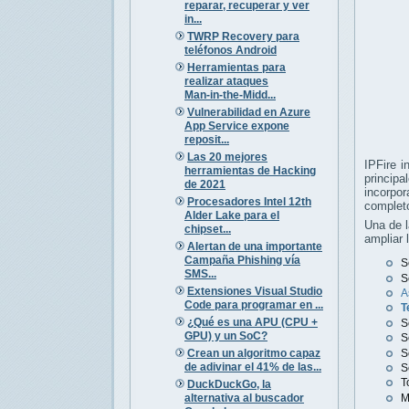
reparar, recuperar y ver
in...
TWRP Recovery para
teléfonos Android
Herramientas para
realizar ataques
Man‑in‑the‑Midd...
Vulnerabilidad en Azure
App Service expone
reposit...
Las 20 mejores
IPFire i
herramientas de Hacking
principa
de 2021
incorpo
Procesadores Intel 12th
completo
Alder Lake para el
Una de l
chipset...
ampliar 
Alertan de una importante
Campaña Phishing vía
S
SMS...
S
Extensiones Visual Studio
A
Code para programar en ...
T
¿Qué es una APU (CPU +
S
GPU) y un SoC?
S
Crean un algoritmo capaz
S
de adivinar el 41% de las...
S
T
DuckDuckGo, la
alternativa al buscador
M