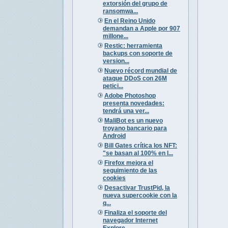
extorsión del grupo de
ransomwa...
En el Reino Unido
demandan a Apple por 907
millone...
Restic: herramienta
backups con soporte de
version...
Nuevo récord mundial de
ataque DDoS con 26M
petici...
Adobe Photoshop
presenta novedades:
tendrá una ver...
MaliBot es un nuevo
troyano bancario para
Android
Bill Gates crítica los NFT:
"se basan al 100% en l...
Firefox mejora el
seguimiento de las
cookies
Desactivar TrustPid, la
nueva supercookie con la
q...
Finaliza el soporte del
navegador Internet
Explore...