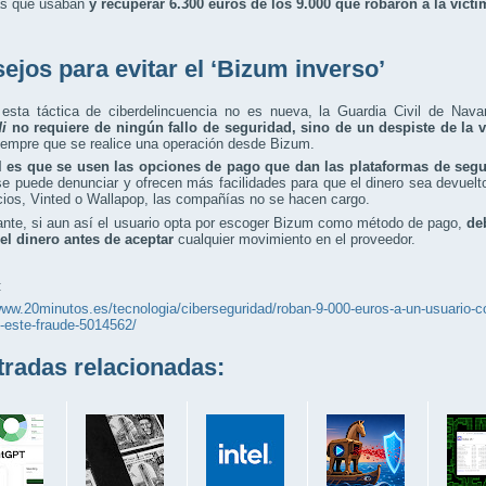
as que usaban
y recuperar 6.300 euros de los 9.000 que robaron a la víct
ejos para evitar el ‘Bizum inverso’
esta táctica de ciberdelincuencia no es nueva, la Guardia Civil de Nava
di
no requiere de ningún fallo de seguridad, sino de un despiste de la 
siempre que se realice una operación desde Bizum.
l es que se usen las opciones de pago que dan las plataformas de se
se puede denunciar y ofrecen más facilidades para que el dinero sea devuel
ios, Vinted o Wallapop, las compañías no se hacen cargo.
nte, si aun así el usuario opta por escoger Bizum como método de pago,
deb
 el dinero antes de aceptar
cualquier movimiento en el proveedor.
:
www.20minutos.es/tecnologia/ciberseguridad/roban-9-000-euros-a-un-usuario-co
-este-fraude-5014562/
adas relacionadas: