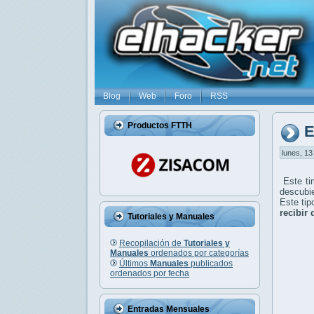
Blog
Web
Foro
RSS
Productos FTTH
E
lunes, 13
Este ti
descubie
Este tip
recibir 
Tutoriales y Manuales
Recopilación de
Tutoriales y
Manuales
ordenados por categorías
Últimos
Manuales
publicados
ordenados por fecha
Entradas Mensuales