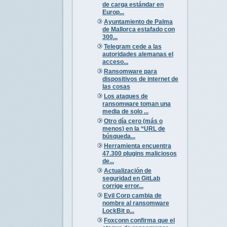
de carga estándar en
Europ...
Ayuntamiento de Palma
de Mallorca estafado con
300...
Telegram cede a las
autoridades alemanas el
acceso...
Ransomware para
dispositivos de internet de
las cosas
Los ataques de
ransomware toman una
media de solo ...
Otro día cero (más o
menos) en la “URL de
búsqueda...
Herramienta encuentra
47.300 plugins maliciosos
de...
Actualización de
seguridad en GitLab
corrige error...
Evil Corp cambia de
nombre al ransomware
LockBit p...
Foxconn confirma que el