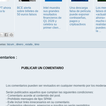
PT ahora
BCE alerta
Intel muestra
Una descarga
Los me
a tu
sobre billetes de
sus grandes
falsa de película
falsos 
50 euros falsos
resultados
puede exponer
«actual
financieros de
contraseñas,
ahora»
Q1 2026 y
pagos y
mucho 
celebra su
criptoactivos
realista
primer clien...
puedes 
la ...
uetas:
bizum
,
dinero
,
estafa
,
timo
entarios :
PUBLICAR UN COMENTARIO
Los comentarios pueden ser revisados en cualquier momento por los modera
Serán publicados aquellos que cumplan las siguientes condiciones:
- Comentario acorde al contenido del post.
- Prohibido mensajes de tipo SPAM.
- Evite incluir links innecesarios en su comentario.
- Contenidos ofensivos, amenazas e insultos no serán permitidos.