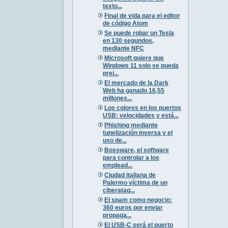
texto...
Final de vida para el editor
de código Atom
Se puede robar un Tesla
en 130 segundos,
mediante NFC
Microsoft quiere que
Windows 11 solo se pueda
prei...
El mercado de la Dark
Web ha ganado 16,55
millones...
Los colores en los puertos
USB: velocidades y está...
Phishing mediante
tunelización inversa y el
uso de...
Bossware, el software
para controlar a los
emplead...
Ciudad italiana de
Palermo víctima de un
ciberataq...
El spam como negocio:
360 euros por enviar
propaga...
El USB-C será el puerto