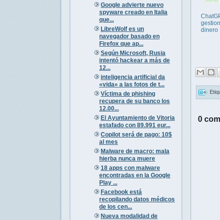
Google advierte nuevo
spyware creado en Italia
ChatG
que...
gestion
LibreWolf es un
dinero
navegador basado en
Firefox que ap...
Según Microsoft, Rusia
intentó hackear a más de
12...
inteligencia artificial da
«vida» a las fotos de t...
Etiq
Víctima de phishing
recupera de su banco los
12.00...
El Ayuntamiento de Vitoria
0 com
estafado con 89.991 eur...
Copilot será de pago: 10$
al mes
Malware de macro: mala
hierba nunca muere
18 apps con malware
encontradas en la Google
Play ...
Facebook está
recopilando datos médicos
de los cen...
Nueva modalidad de