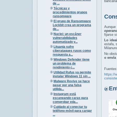
bancari
de ...
Técnicas y
procedimientos grupos
Cons
ransomware
El grupo de Ransomware
Lockbit crea un programa
Aunque 
de...
operan
Nuclei: un escáner
fijarse 
vulnerabilidades
Lo idea
automatizado y...
estafa, 
Lituania sufre
Milanunc
ciberataques rusos como
No obsta
respuesta a...
o envía
Windows Defender tiene
un problema de
rendmiento c...
Fuentes
Utilidad Rufus ya permite
https://
instalar Windows 11 sin ...
consiste
Malware Revive se hace
pasar por una falsa
Entr
utilida...
Instagram está
escaneando caras para
comprobar eda...
Cuidado al conectar tu
teléfono móvil para cargar
...