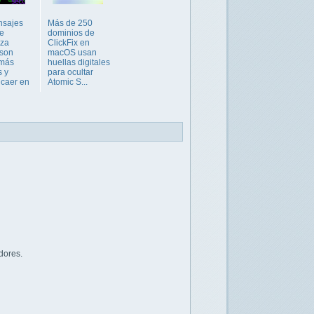
nsajes
Más de 250
de
dominios de
iza
ClickFix en
 son
macOS usan
más
huellas digitales
s y
para ocultar
caer en
Atomic S...
dores.