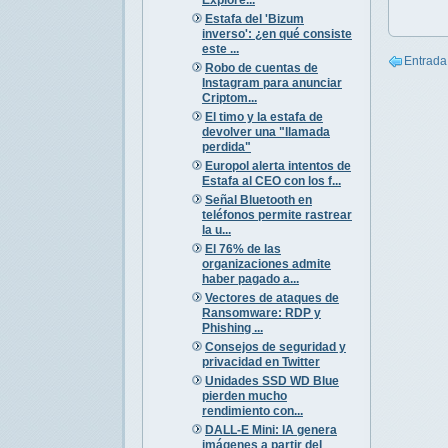
Estafa del 'Bizum
inverso': ¿en qué consiste
este ...
Entrada
Robo de cuentas de
Instagram para anunciar
Criptom...
El timo y la estafa de
devolver una "llamada
perdida"
Europol alerta intentos de
Estafa al CEO con los f...
Señal Bluetooth en
teléfonos permite rastrear
la u...
El 76% de las
organizaciones admite
haber pagado a...
Vectores de ataques de
Ransomware: RDP y
Phishing ...
Consejos de seguridad y
privacidad en Twitter
Unidades SSD WD Blue
pierden mucho
rendimiento con...
DALL-E Mini: IA genera
imágenes a partir del