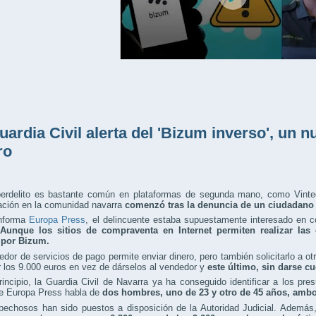
uardia Civil alerta del 'Bizum inverso', un 
ro
berdelito es bastante común en plataformas de segunda mano, como Vinted
ación en la comunidad navarra
comenzó tras la denuncia de un ciudadano 
nforma
Europa Press
, el delincuente estaba supuestamente interesado en c
Aunque los sitios de compraventa en Internet permiten realizar las 
 por Bizum.
edor de servicios de pago permite enviar dinero, pero también solicitarlo a otr
r los 9.000 euros en vez de dárselos al vendedor y
este último, sin darse cu
incipio, la Guardia Civil de Navarra ya ha conseguido identificar a los pre
e Europa Press habla de
dos hombres, uno de 23 y otro de 45 años, ambo
pechosos han sido puestos a disposición de la Autoridad Judicial. Además