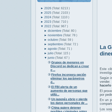
►
2026
(Total: 6213 )
►
2025
(Total: 2103 )
►
2024
(Total: 1110 )
►
2023
(Total: 710 )
▼
2022
(Total: 967 )
►
diciembre
(Total: 80 )
►
noviembre
(Total: 78 )
►
octubre
(Total: 59 )
►
septiembre
(Total: 72 )
La G
►
agosto
(Total: 71 )
dine
►
julio
(Total: 115 )
▼
junio
(Total: 67 )
Grupos de menores en
Discord se dedican a crear
Este ci
o ...
investig
Firefox incorpora opción
Según i
eliminar los parámetros
vender.
d...
hacerlo
El FBI alerta de un
aumento de personas que
El prove
utiliz...
por pedi
Un japonés ebrio y pierde
En un pr
los datos personales de ...
compart
China quiere detener
Los sos
posibles criminales antes