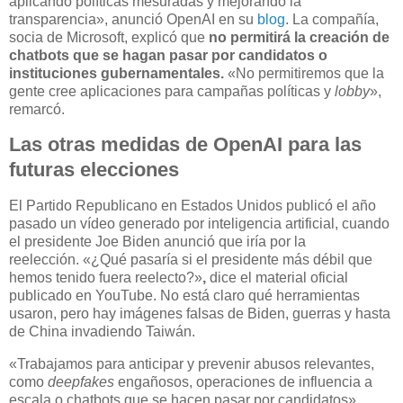
aplicando políticas mesuradas y mejorando la
transparencia», anunció OpenAI en su
blog
. La compañía,
socia de Microsoft, explicó que
no permitirá la creación de
chatbots que se hagan pasar por candidatos o
instituciones gubernamentales.
«No permitiremos que la
gente cree aplicaciones para campañas políticas y
lobby
»,
remarcó.
Las otras medidas de OpenAI para las
futuras elecciones
El Partido Republicano en Estados Unidos publicó el año
pasado un vídeo generado por inteligencia artificial, cuando
el presidente Joe Biden anunció que iría por la
reelección. «¿Qué pasaría si el presidente más débil que
hemos tenido fuera reelecto?»
,
dice el material oficial
publicado en YouTube. No está claro qué herramientas
usaron, pero hay imágenes falsas de Biden, guerras y hasta
de China invadiendo Taiwán.
«Trabajamos para anticipar y prevenir abusos relevantes,
como
deepfakes
engañosos, operaciones de influencia a
escala o chatbots que se hacen pasar por candidatos»,