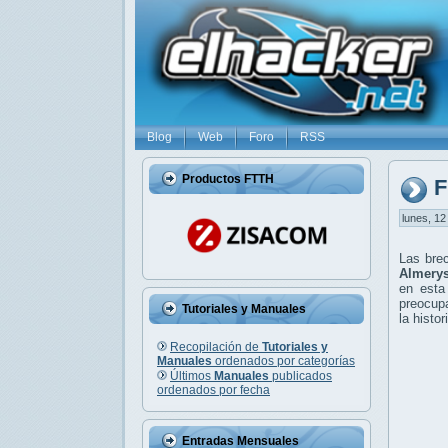
Blog
Web
Foro
RSS
Productos FTTH
F
lunes, 12
Las bre
Almery
en esta
preocup
Tutoriales y Manuales
la histor
Recopilación de
Tutoriales y
Manuales
ordenados por categorías
Últimos
Manuales
publicados
ordenados por fecha
Entradas Mensuales