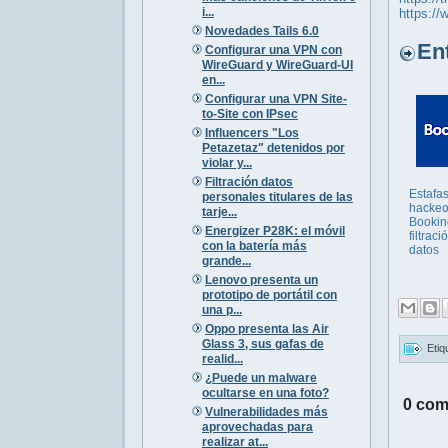
i...
https://
Novedades Tails 6.0
Entr
Configurar una VPN con
WireGuard y WireGuard-UI
en...
Configurar una VPN Site-
to-Site con IPsec
Influencers "Los
Petazetaz" detenidos por
violar y...
Filtración datos
Estafas
personales titulares de las
hackeo
tarje...
Bookin
Energizer P28K: el móvil
filtraci
con la batería más
datos
grande...
Lenovo presenta un
prototipo de portátil con
una p...
Oppo presenta las Air
Glass 3, sus gafas de
Etiq
realid...
¿Puede un malware
ocultarse en una foto?
0 com
Vulnerabilidades más
aprovechadas para
realizar at...