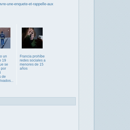
ouvre-une-enquete-et-rappelle-aux
o un
Francia prohíbe
e 19
redes sociales a
ue se
menores de 15
 por
años
4
s de
ivados...