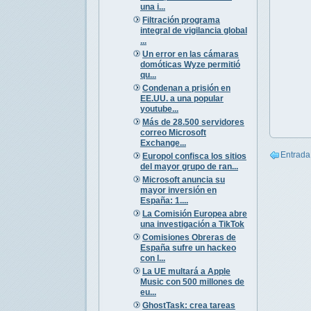
una i...
Filtración programa
integral de vigilancia global
...
Un error en las cámaras
domóticas Wyze permitió
qu...
Condenan a prisión en
EE.UU. a una popular
youtube...
Más de 28.500 servidores
correo Microsoft
Exchange...
Entrada
Europol confisca los sitios
del mayor grupo de ran...
Microsoft anuncia su
mayor inversión en
España: 1....
La Comisión Europea abre
una investigación a TikTok
Comisiones Obreras de
España sufre un hackeo
con l...
La UE multará a Apple
Music con 500 millones de
eu...
GhostTask: crea tareas