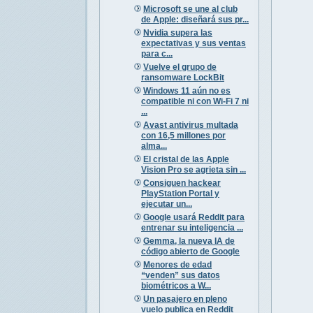
Microsoft se une al club
de Apple: diseñará sus pr...
Nvidia supera las
expectativas y sus ventas
para c...
Vuelve el grupo de
ransomware LockBit
Windows 11 aún no es
compatible ni con Wi-Fi 7 ni
...
Avast antivirus multada
con 16,5 millones por
alma...
El cristal de las Apple
Vision Pro se agrieta sin ...
Consiguen hackear
PlayStation Portal y
ejecutar un...
Google usará Reddit para
entrenar su inteligencia ...
Gemma, la nueva IA de
código abierto de Google
Menores de edad
“venden” sus datos
biométricos a W...
Un pasajero en pleno
vuelo publica en Reddit