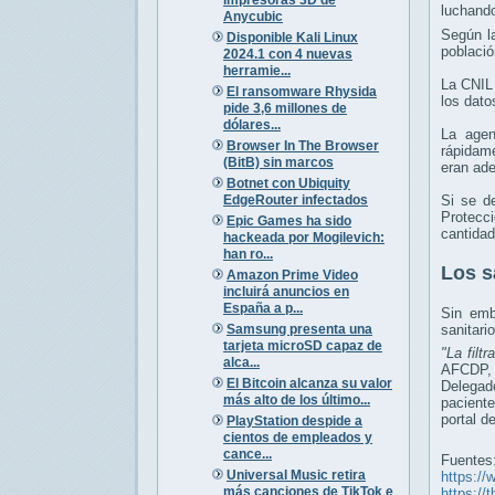
luchando
Anycubic
Según la
Disponible Kali Linux
població
2024.1 con 4 nuevas
herramie...
La CNIL 
El ransomware Rhysida
los dato
pide 3,6 millones de
dólares...
La agen
Browser In The Browser
rápidame
(BitB) sin marcos
eran ad
Botnet con Ubiquity
EdgeRouter infectados
Si se d
Protecci
Epic Games ha sido
cantidad
hackeada por Mogilevich:
han ro...
Los s
Amazon Prime Video
incluirá anuncios en
España a p...
Sin emb
Samsung presenta una
sanitari
tarjeta microSD capaz de
"La filt
alca...
AFCDP, u
El Bitcoin alcanza su valor
Delegad
más alto de los último...
paciente
portal d
PlayStation despide a
cientos de empleados y
cance...
Fuentes
Universal Music retira
https://
más canciones de TikTok e
https://