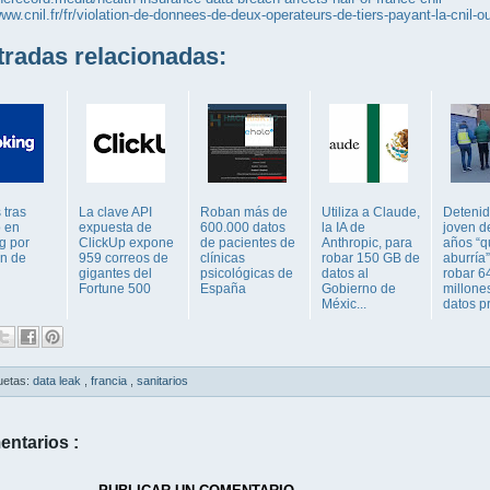
www.cnil.fr/fr/violation-de-donnees-de-deux-operateurs-de-tiers-payant-la-cnil-
adas relacionadas:
 tras
La clave API
Roban más de
Utiliza a Claude,
Detenid
 en
expuesta de
600.000 datos
la IA de
joven d
g por
ClickUp expone
de pacientes de
Anthropic, para
años “q
ón de
959 correos de
clínicas
robar 150 GB de
aburría”
gigantes del
psicológicas de
datos al
robar 6
Fortune 500
España
Gobierno de
millone
Méxic...
datos pr
uetas:
data leak
,
francia
,
sanitarios
entarios :