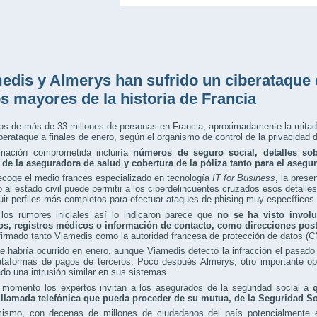
edis y Almerys han sufrido un ciberataque 
os mayores de la historia de Francia
os de más de 33 millones de personas en Francia, aproximadamente la mitad 
berataque a finales de enero, según el organismo de control de la privacidad d
rmación comprometida incluiría
números de seguro social, detalles sob
de la aseguradora de salud y cobertura de la póliza tanto para el aseg
coge el medio francés especializado en tecnología
IT for Business
, la prese
 al estado civil puede permitir a los ciberdelincuentes cruzados esos detalles 
uir perfiles más completos para efectuar ataques de phising muy específicos
los rumores iniciales así lo indicaron parece que
no se ha visto invol
os, registros médicos o información de contacto, como direcciones pos
firmado tanto Viamedis como la autoridad francesa de protección de datos (C
e habría ocurrido en enero, aunque Viamedis detectó la infracción el pasado
lataformas de pagos de terceros. Poco después Almerys, otro importante o
do una intrusión similar en sus sistemas.
 momento los expertos invitan a los asegurados de la seguridad social a
 llamada telefónica que pueda proceder de su mutua, de la Seguridad So
ismo, con decenas de millones de ciudadanos del país potencialmente e