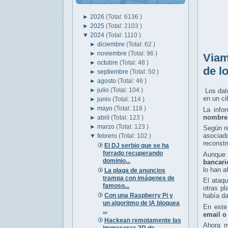
►
2026
(Total: 6136 )
►
2025
(Total: 2103 )
▼
2024
(Total: 1110 )
►
diciembre
(Total: 62 )
►
noviembre
(Total: 96 )
Viam
►
octubre
(Total: 48 )
de l
►
septiembre
(Total: 50 )
►
agosto
(Total: 46 )
►
julio
(Total: 104 )
Los dat
en un ci
►
junio
(Total: 114 )
►
mayo
(Total: 118 )
La info
nombre 
►
abril
(Total: 123 )
►
marzo
(Total: 123 )
Según re
asociado
▼
febrero
(Total: 102 )
reconstr
El DJ serbio que se ha
forrado recuperando
Aunque 
dominio...
bancari
lo han a
La plaga de anuncios
trampa con imágenes de
El ataqu
famoso...
otras p
Con una Raspberry Pi y
había da
un algoritmo de IA bloquea
En este
...
email o
Hackean remotamente las
Ahora m
impresoras 3D de