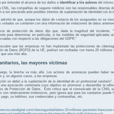
 por entender el alcance de los daños e
identificar a los autores
del mismo
 CNIL, las compañías de seguros médicos son las responsables directas de 
n a ser precavida ante posibles intentos de suplantación de identidad con la i
advirtió de que, aunque los datos de contacto de los asegurados no se viero
s violados se combinen con otra información de violaciones de datos anteriore
cia de protección de datos dijo que, dada la magnitud del incidente, "
nte para determinar, en particular, si las medidas de seguridad aplicadas 
ecuadas con respecto a las obligaciones del GDPR."
escubre que las empresas no han implantado las protecciones de ciberseg
ón de Datos (RGPD) de la UE, podrían ser multadas con hasta 20 millones d
 que sea más alta.
anitarios, las mayores víctimas
argo, la brecha va más allá. Los actores de amenazas pueden haber recop
os y, en algunos casos, a las empresas.
ración se debió a la suplantación de la identidad de un profesional sanitario",
na asociación centenaria cuyo objetivo es promover y desarrollar la refle
os de Protección de Datos.. Este critica que el comunicado de la CNIIL se
s son relativamente inofensivos, pero ignora que para los sanitarios puede 
e pago, su teléfono, sus credenciales y contraseñas, etc.
:
www.escudodigital.com/ciberseguridad/datos-33-millones-pacientes-francese
therecord.media/health-insurance-data-breach-affects-half-of-france-cnil