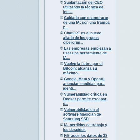
Suplantación del CEO
utilizando la técnica de
inte...
Cuidado con enamorarte
de una IA: son una trampa
p...
ChatGPT es el nuevo
aliado de los grupos
cibercrim...
Las empresas empiezan a
usar una herramienta de
IA...
Vuelve la fiebre por el
Bitcoin: alcanza su
máximo...
Google, Meta y OpenAI
anuncian medidas para
identi...
Vulnerabilidad crítica en
Docker permite escapar
d...
Vulnerabilidad en el
software Magician de
Samsung SSD
IA, pérdidas de trabajo y
los despidos
Filtrados los datos de 33