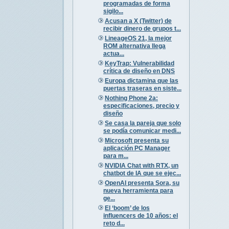
programadas de forma
sigilo...
Acusan a X (Twitter) de
recibir dinero de grupos t...
LineageOS 21, la mejor
ROM alternativa llega
actua...
KeyTrap: Vulnerabilidad
crítica de diseño en DNS
Europa dictamina que las
puertas traseras en siste...
Nothing Phone 2a:
especificaciones, precio y
diseño
Se casa la pareja que solo
se podía comunicar medi...
Microsoft presenta su
aplicación PC Manager
para m...
NVIDIA Chat with RTX, un
chatbot de IA que se ejec...
OpenAI presenta Sora, su
nueva herramienta para
ge...
El ‘boom’ de los
influencers de 10 años: el
reto d...