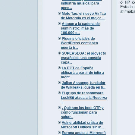
o HP co
industria musical para
Estados 
gene...
afirmaba
Moto Tag: el nuevo AirTag
de Motorola es el mejor ...
Ataque a la cadena de
suministro: más de
100.000 s...
Plugins oficiales de
WordPress contienen
puerta tr...
SUPERSEGA: el proyecto
español de una consola
capa...
La DGT de España
obligará a partir de julio a
mont...
Julian Assange, fundador
de Wikileaks, queda en li...
El grupo de ransomware
LockBit ataca a la Reserva
...
¿Qué son los bots OTP y
cómo funcionan para
saltar...
Vulnerabilidad crítica de
Microsoft Outlook sin in...
Europa acusa a Microsoft