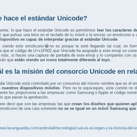
 hace el estándar Unicode?
ente, lo que hace el estándar Unicode es permitirnos
leer los caracteres 
 que pulsas una letra en el teclado de tu móvil o le envías un emoticono a
dispositivo es capaz de interpretar gracias al estándar Unicode
.
s viendo este emoticono😂no es porque te esté llegando tal cual, en for
eta que el código de U+x1F602 que Unicode ha asignado a este emoji se cor
 más, si haces una captura de pantalla de este emoji y lo compartes con us
arán que
están viendo un icono totalmente diferente al tuyo
.
l es la misión del consorcio Unicode en rel
ndar Unicode está controlado por un consorcio del mismo nombre que es el 
a nuestros dispositivos móviles
. Pero no te equivoques, este comité no d
ente les proporciona a las empresas como Samsung o Apple el código numéri
is que pasan la aprobación.
iere decir que son las empresas las que
crean los diseños que quieren apl
 emoticono de una cara sonriente
no se ve igual en un móvil Samsung que
:
www.lavanguardia.com/andro4all/tecnologia/cual-es-el-origen-y-la-historia-del-