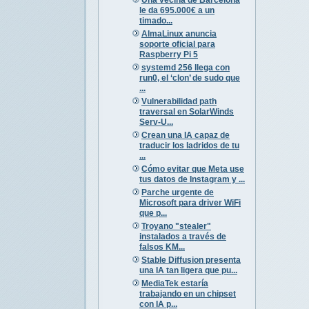
le da 695.000€ a un
timado...
AlmaLinux anuncia
soporte oficial para
Raspberry Pi 5
systemd 256 llega con
run0, el ‘clon’ de sudo que
...
Vulnerabilidad path
traversal en SolarWinds
Serv-U...
Crean una IA capaz de
traducir los ladridos de tu
...
Cómo evitar que Meta use
tus datos de Instagram y ...
Parche urgente de
Microsoft para driver WiFi
que p...
Troyano "stealer"
instalados a través de
falsos KM...
Stable Diffusion presenta
una IA tan ligera que pu...
MediaTek estaría
trabajando en un chipset
con IA p...