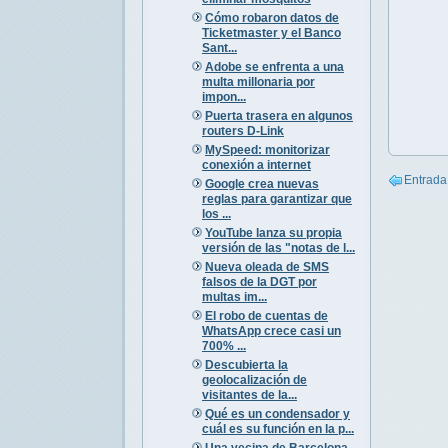
Cómo robaron datos de
Ticketmaster y el Banco
Sant...
Adobe se enfrenta a una
multa millonaria por
impon...
Puerta trasera en algunos
routers D-Link
MySpeed: monitorizar
conexión a internet
Entrada
Google crea nuevas
reglas para garantizar que
los ...
YouTube lanza su propia
versión de las "notas de l...
Nueva oleada de SMS
falsos de la DGT por
multas im...
El robo de cuentas de
WhatsApp crece casi un
700% ...
Descubierta la
geolocalización de
visitantes de la...
Qué es un condensador y
cuál es su función en la p...
Una vecina de Barcelona