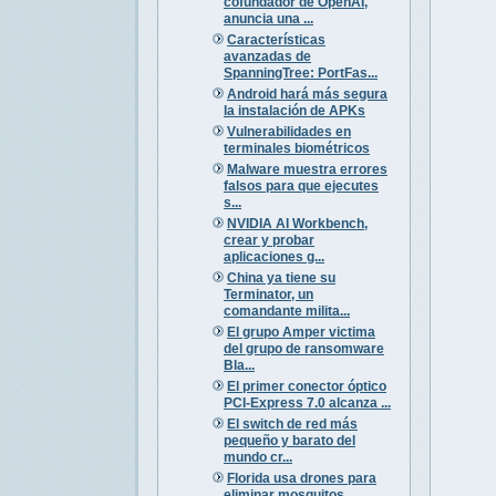
cofundador de OpenAI,
anuncia una ...
Características
avanzadas de
SpanningTree: PortFas...
Android hará más segura
la instalación de APKs
Vulnerabilidades en
terminales biométricos
Malware muestra errores
falsos para que ejecutes
s...
NVIDIA AI Workbench,
crear y probar
aplicaciones g...
China ya tiene su
Terminator, un
comandante milita...
El grupo Amper victima
del grupo de ransomware
Bla...
El primer conector óptico
PCI-Express 7.0 alcanza ...
El switch de red más
pequeño y barato del
mundo cr...
Florida usa drones para
eliminar mosquitos