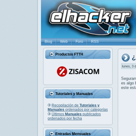
Blog
Web
Foro
RSS
Productos FTTH
¿
lunes, 3 
Seguram
es algo 
este est
Tutoriales y Manuales
Recopilación de
Tutoriales y
Manuales
ordenados por categorías
Últimos
Manuales
publicados
ordenados por fecha
Entradas Mensuales