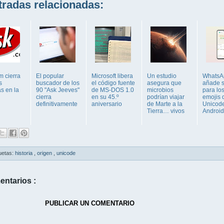
adas relacionadas:
m cierra
El popular
Microsoft libera
Un estudio
WhatsA
s
buscador de los
el código fuente
asegura que
añade s
s en la
90 "Ask Jeeves"
de MS-DOS 1.0
microbios
para los
cierra
en su 45.º
podrían viajar
emojis 
definitivamente
aniversario
de Marte a la
Unicod
Tierra… vivos
Android
uetas:
historia
,
origen
,
unicode
entarios :
PUBLICAR UN COMENTARIO