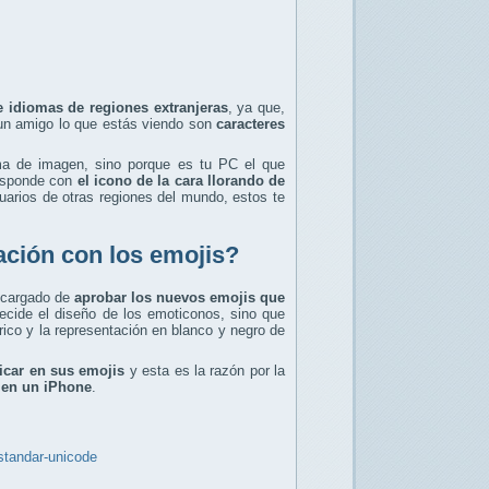
de idiomas de regiones extranjeras
, ya que,
 un amigo lo que estás viendo son
caracteres
ma de imagen, sino porque es tu PC el que
responde con
el icono de la cara llorando de
uarios de otras regiones del mundo, estos te
ación con los emojis?
encargado de
aprobar los nuevos emojis que
ecide el diseño de los emoticonos, sino que
co y la representación en blanco y negro de
icar en sus emojis
y esta es la razón por la
 en un iPhone
.
estandar-unicode