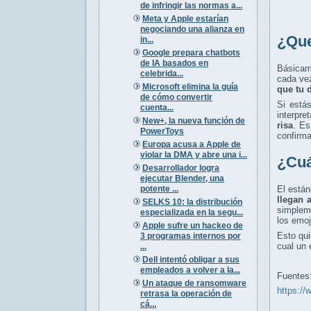
de infringir las normas a...
Meta y Apple estarían
negociando una alianza en
¿Que
in...
Google prepara chatbots
de IA basados en
Básicam
celebrida...
cada vez
Microsoft elimina la guía
que tu 
de cómo convertir
Si está
cuenta...
interpr
New+, la nueva función de
risa
. Es
PowerToys
confirm
Europa acusa a Apple de
violar la DMA y abre una i...
¿Cuá
Desarrollador logra
ejecutar Blender, una
potente ...
El está
llegan 
SELKS 10: la distribución
simplem
especializada en la segu...
los emoj
Apple sufre un hackeo de
Esto qu
3 programas internos por
cual un
...
Dell intentó obligar a sus
empleados a volver a la...
Fuentes
Un ataque de ransomware
https://
retrasa la operación de
cá...