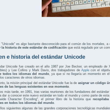
 "Unicode" es algo bastante desconocido para el común de los mortales, a 
 la historia de este estándar de codificación
que está regulado por un comi
en e historia del estándar Unicode
ndar Unicode fue creado en el año 1987 por Joe Becker, un empleado de 
bles) y Lee Collins y Mark Davis, dos trabajadores de
Apple
con el objet
de todos los idiomas del mundo
, ya que si no llegaría un momento en e
los caracteres de otros idiomas.
anto, la misión principal del estándar Unicode fue la de
asignar un código ún
res de las lenguas existentes en ese momento
.
s más tarde, en 1991, tras varias reuniones de los fundadores del estánda
a dar a conocer este nuevo estándar en todo el mundo y como parte de esta
wide Character Encoding", el primer libro de la historia que
recopilaba
res en todos los idiomas del mundo
.
años siguientes algunas de las grandes corporaciones tecnológicas mundia