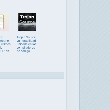
pp
Trojan Source:
oporte
vulnerabilidad
 últimos
unicode en los
de
compiladores
e 17 en
de código