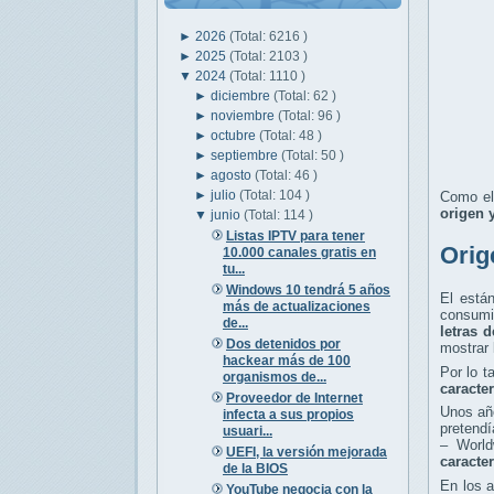
►
2026
(Total: 6216 )
►
2025
(Total: 2103 )
▼
2024
(Total: 1110 )
►
diciembre
(Total: 62 )
►
noviembre
(Total: 96 )
►
octubre
(Total: 48 )
►
septiembre
(Total: 50 )
►
agosto
(Total: 46 )
►
julio
(Total: 104 )
Como el
origen y
▼
junio
(Total: 114 )
Listas IPTV para tener
Orig
10.000 canales gratis en
tu...
Windows 10 tendrá 5 años
El está
más de actualizaciones
consumi
de...
letras 
Dos detenidos por
mostrar 
hackear más de 100
Por lo t
organismos de...
caracte
Proveedor de Internet
Unos año
infecta a sus propios
pretendí
usuari...
– World
UEFI, la versión mejorada
caracte
de la BIOS
En los 
YouTube negocia con la