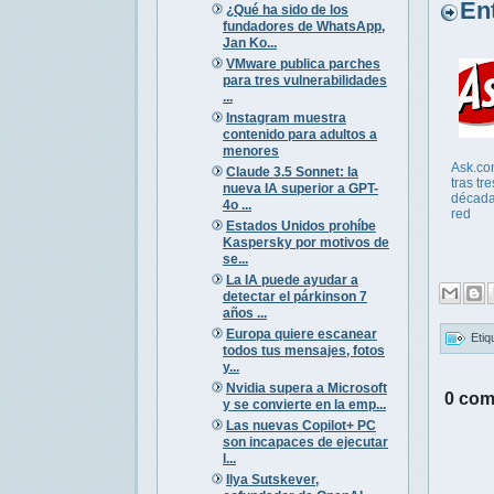
Entr
¿Qué ha sido de los
fundadores de WhatsApp,
Jan Ko...
VMware publica parches
para tres vulnerabilidades
...
Instagram muestra
contenido para adultos a
menores
Ask.co
Claude 3.5 Sonnet: la
tras tre
nueva IA superior a GPT-
década
4o ...
red
Estados Unidos prohíbe
Kaspersky por motivos de
se...
La IA puede ayudar a
detectar el párkinson 7
años ...
Europa quiere escanear
Etiq
todos tus mensajes, fotos
y...
Nvidia supera a Microsoft
0 com
y se convierte en la emp...
Las nuevas Copilot+ PC
son incapaces de ejecutar
l...
Ilya Sutskever,