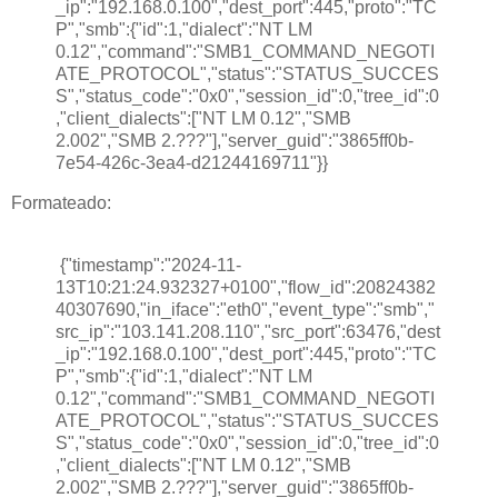
_ip":"192.168.0.100","dest_port":445,"proto":"TC
P","smb":{"id":1,"dialect":"NT LM
0.12","command":"SMB1_COMMAND_NEGOTI
ATE_PROTOCOL","status":"STATUS_SUCCES
S","status_code":"0x0","session_id":0,"tree_id":0
,"client_dialects":["NT LM 0.12","SMB
2.002","SMB 2.???"],"server_guid":"3865ff0b-
7e54-426c-3ea4-d21244169711"}}
Formateado:
{"timestamp":"2024-11-
13T10:21:24.932327+0100","flow_id":20824382
40307690,"in_iface":"eth0","event_type":"smb","
src_ip":"103.141.208.110","src_port":63476,"dest
_ip":"192.168.0.100","dest_port":445,"proto":"TC
P","smb":{"id":1,"dialect":"NT LM
0.12","command":"SMB1_COMMAND_NEGOTI
ATE_PROTOCOL","status":"STATUS_SUCCES
S","status_code":"0x0","session_id":0,"tree_id":0
,"client_dialects":["NT LM 0.12","SMB
2.002","SMB 2.???"],"server_guid":"3865ff0b-