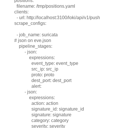
positions:
filename: /tmp/positions.yaml
clients:
- url: http://localhost:3100/loki/api/v1/push
scrape_configs:
- job_name: suricata
# json on eve.json
pipeline_stages:
- json:
expressions:
event_type: event_type
src_ip: src_ip
proto: proto
dest_port: dest_port
alert:
- json:
expressions:
action: action
signature_id: signature_id
signature: signature
category: category
severity: severity