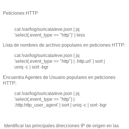
Peticiones HTTP
cat /var/log/suricata/eve.json | jq
'select(.event_type == "http")' | less
Lista de nombres de archivo populares en peticiones HTTP:
cat /var/log/suricata/eve.json | jq
'select(.event_type == "http") | .http.url' | sort |
uniq -c | sort -bgr
Encuentra Agentes de Usuario populares en peticiones
HTTP:
cat /var/log/suricata/eve.json | jq
'select(.event_type == "http") |
.http.http_user_agent' | sort | uniq -c | sort -bgr
Identificar las principales direcciones IP de origen en las