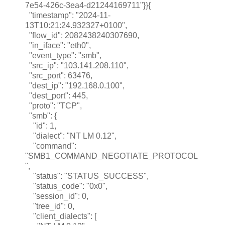
7e54-426c-3ea4-d21244169711"}}{
"timestamp": "2024-11-
13T10:21:24.932327+0100",
"flow_id": 2082438240307690,
"in_iface": "eth0",
"event_type": "smb",
"src_ip": "103.141.208.110",
"src_port": 63476,
"dest_ip": "192.168.0.100",
"dest_port": 445,
"proto": "TCP",
"smb": {
"id": 1,
"dialect": "NT LM 0.12",
"command":
"SMB1_COMMAND_NEGOTIATE_PROTOCOL
",
"status": "STATUS_SUCCESS",
"status_code": "0x0",
"session_id": 0,
"tree_id": 0,
"client_dialects": [