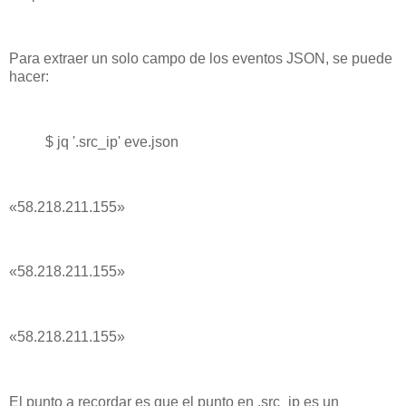
Para extraer un solo campo de los eventos JSON, se puede
hacer:
$ jq '.src_ip' eve.json
«58.218.211.155»
«58.218.211.155»
«58.218.211.155»
El punto a recordar es que el punto en .src_ip es un