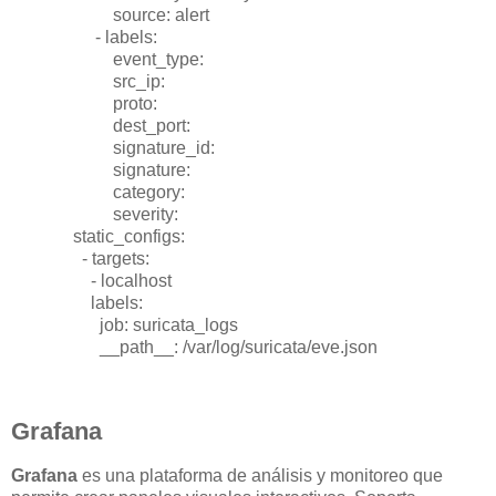
source: alert
- labels:
event_type:
src_ip:
proto:
dest_port:
signature_id:
signature:
category:
severity:
static_configs:
- targets:
- localhost
labels:
job: suricata_logs
__path__: /var/log/suricata/eve.json
Grafana
Grafana
es una plataforma de análisis y monitoreo que