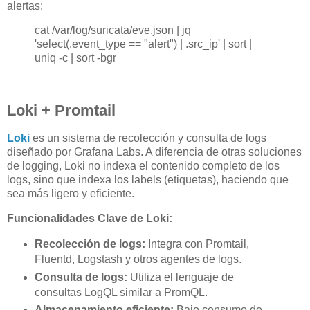
alertas:
cat /var/log/suricata/eve.json | jq
'select(.event_type == "alert") | .src_ip' | sort |
uniq -c | sort -bgr
Loki + Promtail
Loki
es un sistema de recolección y consulta de logs
diseñado por Grafana Labs. A diferencia de otras soluciones
de logging, Loki no indexa el contenido completo de los
logs, sino que indexa los labels (etiquetas), haciendo que
sea más ligero y eficiente.
Funcionalidades Clave de Loki:
Recolección de logs:
Integra con Promtail,
Fluentd, Logstash y otros agentes de logs.
Consulta de logs:
Utiliza el lenguaje de
consultas LogQL similar a PromQL.
Almacenamiento eficiente:
Bajo consumo de