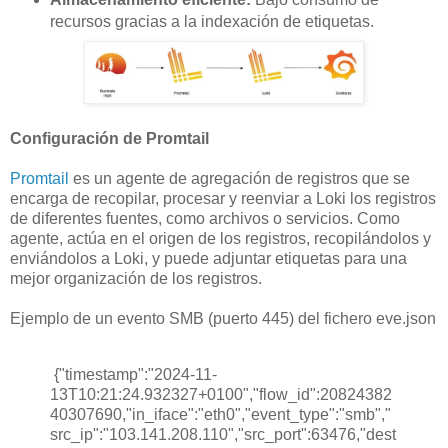
recursos gracias a la indexación de etiquetas.
Configuración de Promtail
Promtail
es un agente de agregación de registros que se
encarga de recopilar, procesar y reenviar a Loki los registros
de diferentes fuentes, como archivos o servicios. Como
agente, actúa en el origen de los registros, recopilándolos y
enviándolos a Loki, y puede adjuntar etiquetas para una
mejor organización de los registros.
Ejemplo de un evento SMB (puerto 445) del fichero eve.json
{"timestamp":"2024-11-
13T10:21:24.932327+0100","flow_id":20824382
40307690,"in_iface":"eth0","event_type":"smb","
src_ip":"103.141.208.110","src_port":63476,"dest