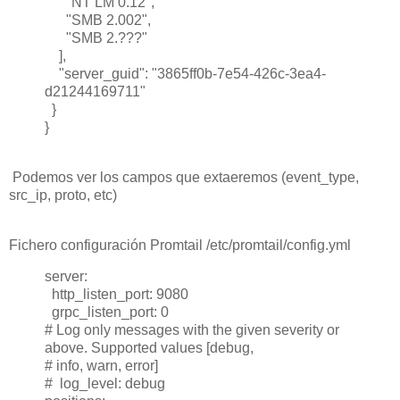
"NT LM 0.12",
"SMB 2.002",
"SMB 2.???"
],
"server_guid": "3865ff0b-7e54-426c-3ea4-
d21244169711"
}
}
Podemos ver los campos que extaeremos (event_type,
src_ip, proto, etc)
Fichero configuración Promtail /etc/promtail/config.yml
server:
http_listen_port: 9080
grpc_listen_port: 0
# Log only messages with the given severity or
above. Supported values [debug,
# info, warn, error]
# log_level: debug