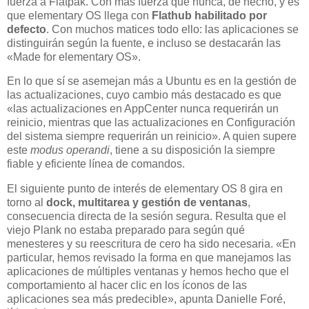
fuerza a Flatpak. Con más fuerza que nunca, de hecho, y es
que elementary OS llega con
Flathub habilitado por
defecto
. Con muchos matices todo ello: las aplicaciones se
distinguirán según la fuente, e incluso se destacarán las
«Made for elementary OS».
En lo que sí se asemejan más a Ubuntu es en la gestión de
las actualizaciones, cuyo cambio más destacado es que
«las actualizaciones en AppCenter nunca requerirán un
reinicio, mientras que las actualizaciones en Configuración
del sistema siempre requerirán un reinicio». A quien supere
este
modus operandi
, tiene a su disposición la siempre
fiable y eficiente línea de comandos.
El siguiente punto de interés de elementary OS 8 gira en
torno al
dock, multitarea y gestión de ventanas
,
consecuencia directa de la sesión segura. Resulta que el
viejo Plank no estaba preparado para según qué
menesteres y su reescritura de cero ha sido necesaria. «En
particular, hemos revisado la forma en que manejamos las
aplicaciones de múltiples ventanas y hemos hecho que el
comportamiento al hacer clic en los íconos de las
aplicaciones sea más predecible», apunta Danielle Foré,