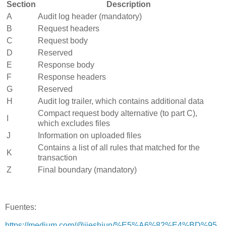
Section
Description
A
Audit log header (mandatory)
B
Request headers
C
Request body
D
Reserved
E
Response body
F
Response headers
G
Reserved
H
Audit log trailer, which contains additional data
Compact request body alternative (to part C),
I
which excludes files
J
Information on uploaded files
Contains a list of all rules that matched for the
K
transaction
Z
Final boundary (mandatory)
Fuentes:
https://medium.com/@jieshiun/%E5%A6%82%E4%BD%95