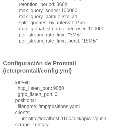
retention_period: 360h
max_query_series: 100000
max_query_parallelism: 24
split_queries_by_interval: 15m
max_global_streams_per_user: 100000
per_stream_rate_limit: "3MB"
per_stream_rate_limit_burst: "15MB"
Configuración de Promtail
(/etc/promtail/config.yml)
server:
http_listen_port: 9080
grpc_listen_port: 0
positions:
filename: /tmp/positions.yaml
clients:
- url: http://localhost:3100/loki/api/v1/push
scrape_configs: