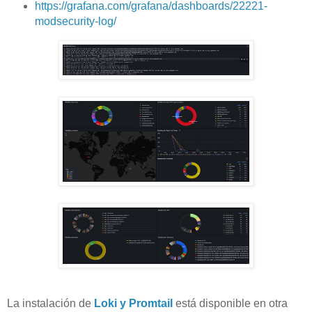
https://grafana.com/grafana/dashboards/22221-
modsecurity-log/
La instalación de
Loki y Promtail
está disponible en otra