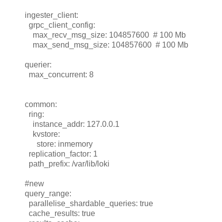
ingester_client:
grpc_client_config:
max_recv_msg_size: 104857600 # 100 Mb
max_send_msg_size: 104857600 # 100 Mb
querier:
max_concurrent: 8
common:
ring:
instance_addr: 127.0.0.1
kvstore:
store: inmemory
replication_factor: 1
path_prefix: /var/lib/loki
#new
query_range:
parallelise_shardable_queries: true
cache_results: true