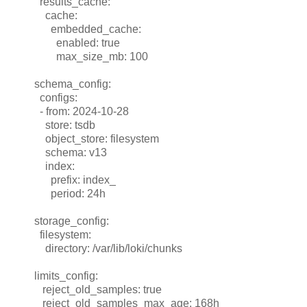
results_cache:
cache:
embedded_cache:
enabled: true
max_size_mb: 100
schema_config:
configs:
- from: 2024-10-28
store: tsdb
object_store: filesystem
schema: v13
index:
prefix: index_
period: 24h
storage_config:
filesystem:
directory: /var/lib/loki/chunks
limits_config:
reject_old_samples: true
reject_old_samples_max_age: 168h