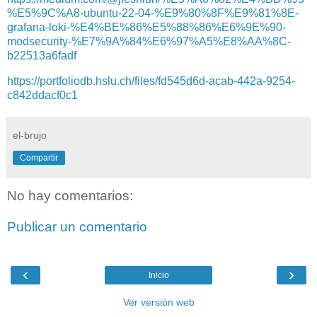
%E5%9C%A8-ubuntu-22-04-%E9%80%8F%E9%81%8E-
grafana-loki-%E4%BE%86%E5%88%86%E6%9E%90-
modsecurity-%E7%9A%84%E6%97%A5%E8%AA%8C-
b22513a6fadf
https://portfoliodb.hslu.ch/files/fd545d6d-acab-442a-9254-
c842ddacf0c1
el-brujo
Compartir
No hay comentarios:
Publicar un comentario
‹
›
Inicio
Ver versión web