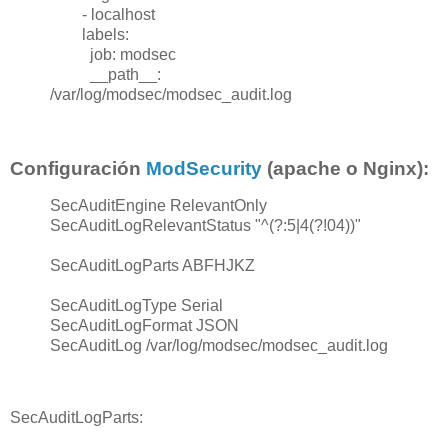
- localhost
labels:
job: modsec
__path__:
/var/log/modsec/modsec_audit.log
Configuración
ModSecurity
(apache o Nginx):
SecAuditEngine RelevantOnly
SecAuditLogRelevantStatus "^(?:5|4(?!04))"
SecAuditLogParts ABFHJKZ
SecAuditLogType Serial
SecAuditLogFormat JSON
SecAuditLog /var/log/modsec/modsec_audit.log
SecAuditLogParts: