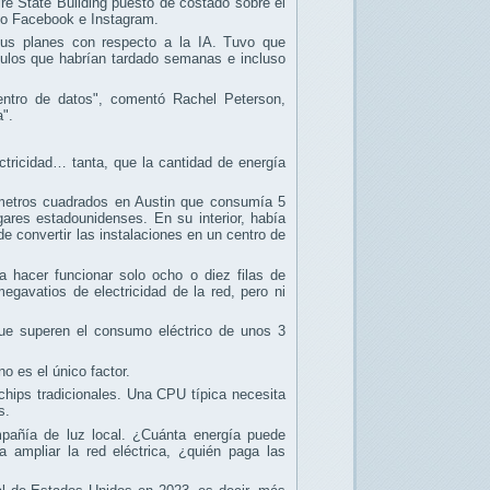
re State Building puesto de costado sobre el
omo Facebook e Instagram.
s planes con respecto a la IA. Tuvo que
culos que habrían tardado semanas e incluso
ntro de datos", comentó Rachel Peterson,
a".
tricidad… tanta, que la cantidad de energía
0 metros cuadrados en Austin que consumía 5
ares estadounidenses. En su interior, había
 convertir las instalaciones en un centro de
a hacer funcionar solo ocho o diez filas de
avatios de electricidad de la red, pero ni
ue superen el consumo eléctrico de unos 3
 es el único factor.
chips tradicionales. Una CPU típica necesita
s.
mpañía de luz local. ¿Cuánta energía puede
 ampliar la red eléctrica, ¿quién paga las