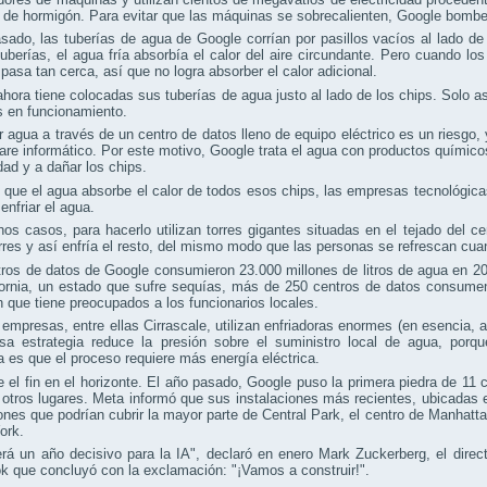
s de hormigón. Para evitar que las máquinas se sobrecalienten, Google bombea 
sado, las tuberías de agua de Google corrían por pasillos vacíos al lado d
tuberías, el agua fría absorbía el calor del aire circundante. Pero cuando lo
pasa tan cerca, así que no logra absorber el calor adicional.
hora tiene colocadas sus tuberías de agua justo al lado de los chips. Solo a
s en funcionamiento.
agua a través de un centro de datos lleno de equipo eléctrico es un riesgo, y
are informático. Por este motivo, Google trata el agua con productos químic
idad y a dañar los chips.
 que el agua absorbe el calor de todos esos chips, las empresas tecnológi
enfriar el agua.
s casos, para hacerlo utilizan torres gigantes situadas en el tejado del c
rres y así enfría el resto, del mismo modo que las personas se refrescan cua
ros de datos de Google consumieron 23.000 millones de litros de agua en 202
ornia, un estado que sufre sequías, más de 250 centros de datos consumen 
n que tiene preocupados a los funcionarios locales.
empresas, entre ellas Cirrascale, utilizan enfriadoras enormes (en esencia, a
sa estrategia reduce la presión sobre el suministro local de agua, porqu
 es que el proceso requiere más energía eléctrica.
 el fin en el horizonte. El año pasado, Google puso la primera piedra de 11 c
 otros lugares. Meta informó que sus instalaciones más recientes, ubicadas e
nes que podrían cubrir la mayor parte de Central Park, el centro de Manhatt
ork.
rá un año decisivo para la IA", declaró en enero Mark Zuckerberg, el direc
 que concluyó con la exclamación: "¡Vamos a construir!".