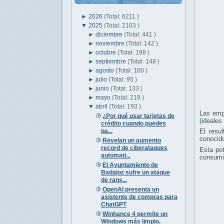
►
2026
(Total: 6211 )
▼
2025
(Total: 2103 )
►
diciembre
(Total: 441 )
►
noviembre
(Total: 142 )
►
octubre
(Total: 198 )
►
septiembre
(Total: 148 )
►
agosto
(Total: 100 )
►
julio
(Total: 95 )
►
junio
(Total: 133 )
►
mayo
(Total: 219 )
▼
abril
(Total: 193 )
Las emp
¿Por qué usar tarjetas de
(ideales
crédito cuando puedes
pa...
El resu
conocido
Revelan un aumento
record de ciberataques
Esta pot
automati...
consumi
El Ayuntamiento de
Badajoz sufre un ataque
de rans...
OpenAI presenta un
asistente de compras para
ChatGPT
Winhance 4 permite un
Windows más limpio,