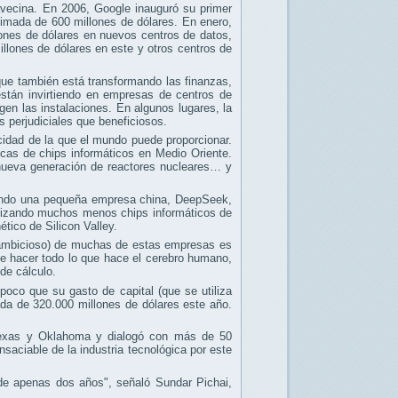
avecina. En 2006, Google inauguró su primer
timada de 600 millones de dólares. En enero,
ones de dólares en nuevos centros de datos,
illones de dólares en este y otros centros de
que también está transformando las finanzas,
stán invirtiendo en empresas de centros de
gen las instalaciones. En algunos lugares, la
 perjudiciales que beneficiosos.
cidad de la que el mundo puede proporcionar.
icas de chips informáticos en Medio Oriente.
nueva generación de reactores nucleares… y
cuando una pequeña empresa china, DeepSeek,
ilizando muchos menos chips informáticos de
tico de Silicon Valley.
s ambicioso) de muchas de estas empresas es
z de hacer todo lo que hace el cerebro humano,
de cálculo.
oco que su gasto de capital (que se utiliza
ada de 320.000 millones de dólares este año.
 Texas y Oklahoma y dialogó con más de 50
insaciable de la industria tecnológica por este
de apenas dos años", señaló Sundar Pichai,