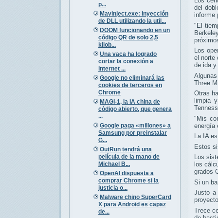
Los cent
p...
del dobl
Mavinject.exe: inyección
informe 
de DLL utilizando la util...
"El tie
DOOM funcionando en un
Berkele
código QR de solo 2,5
próximo
kilob...
Los ope
Una vaca ha logrado
el norte
cortar la conexión a
de ida y
internet ...
Algunas 
Google no eliminará las
Three Mi
cookies de terceros en
Chrome
Otras ha
limpia 
MAGI-1, la IA china de
Tenness
código abierto, que genera
...
"Mis co
Google paga «millones» a
energía 
Samsung por preinstalar
La IA es
G...
Estos si
OutRun tendrá una
película de la mano de
Los sist
Michael B...
los cálc
grados C
OpenAI dispuesta a
comprar Chrome si la
Si un ba
justicia o...
Justo a
Malware chino SuperCard
proyecto
X para Android es capaz
Trece ce
de...
de basti