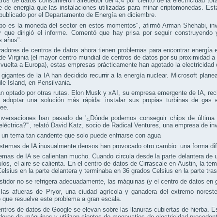
ros de datos consumieron alrededor del 4,4 por ciento de la electricidad to
e de energía que las instalaciones utilizadas para minar criptomonedas. Esta
publicado por el Departamento de Energía en diciembre.
mpo es la moneda del sector en estos momentos", afirmó Arman Shehabi, inv
y que dirigió el informe. Comentó que hay prisa por seguir construyendo 
s años".
radores de centros de datos ahora tienen problemas para encontrar energía
 de Virginia (el mayor centro mundial de centros de datos por su proximidad 
 vuelta a Europa), estas empresas prácticamente han agotado la electricidad 
gigantes de la IA han decidido recurrir a la energía nuclear. Microsoft plane
le Island, en Pensilvania.
n optado por otras rutas. Elon Musk y xAI, su empresa emergente de IA, reci
y adoptar una solución más rápida: instalar sus propias turbinas de ga
ee.
nversaciones han pasado de '¿Dónde podemos conseguir chips de última 
eléctrica?'", relató David Katz, socio de Radical Ventures, una empresa de in
 un tema tan candente que solo puede enfriarse con agua
stemas de IA inusualmente densos han provocado otro cambio: una forma dife
emas de IA se calientan mucho. Cuando circula desde la parte delantera de u
ulos, el aire se calienta. En el centro de datos de Cirrascale en Austin, la te
elsius en la parte delantera y terminaba en 36 grados Celsius en la parte tras
stidor no se refrigera adecuadamente, las máquinas (y el centro de datos en g
 las afueras de Pryor, una ciudad agrícola y ganadera del extremo nores
 que resuelve este problema a gran escala.
ntros de datos de Google se elevan sobre las llanuras cubiertas de hierba. 
dores de máquinas y utilizan cientos de megavatios de electricidad procedente