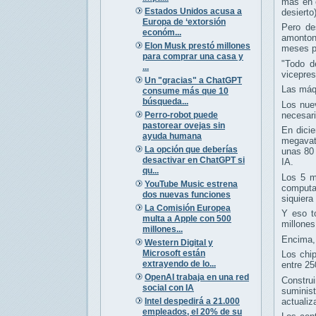
más en e
Estados Unidos acusa a
desierto
Europa de ‘extorsión
Pero de
económ...
amonton
Elon Musk prestó millones
meses pa
para comprar una casa y
"Todo d
...
vicepres
Un "gracias" a ChatGPT
Las máq
consume más que 10
búsqueda...
Los nue
Perro-robot puede
necesari
pastorear ovejas sin
En dici
ayuda humana
megavati
La opción que deberías
unas 80 
desactivar en ChatGPT si
IA.
qu...
Los 5 m
YouTube Music estrena
computa
dos nuevas funciones
siquiera
La Comisión Europea
Y eso t
multa a Apple con 500
millones
millones...
Encima, 
Western Digital y
Microsoft están
Los chip
extrayendo de lo...
entre 25
OpenAI trabaja en una red
Constru
social con IA
suminis
Intel despedirá a 21.000
actualiz
empleados, el 20% de su