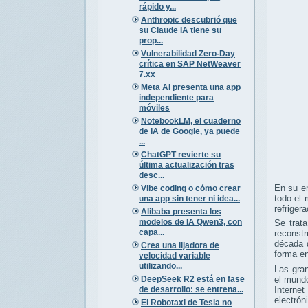
rápido y...
Anthropic descubrió que
su Claude IA tiene su
prop...
Vulnerabilidad Zero-Day
crítica en SAP NetWeaver
7.xx
Meta AI presenta una app
independiente para
móviles
NotebookLM, el cuaderno
de IA de Google, ya puede
...
ChatGPT revierte su
última actualización tras
desc...
En su em
Vibe coding o cómo crear
todo el 
una app sin tener ni idea...
refriger
Alibaba presenta los
modelos de IA Qwen3, con
Se trat
capa...
reconstr
década 
Crea una lijadora de
forma en
velocidad variable
utilizando...
Las gra
DeepSeek R2 está en fase
el mundo
de desarrollo: se entrena...
Interne
electrón
El Robotaxi de Tesla no