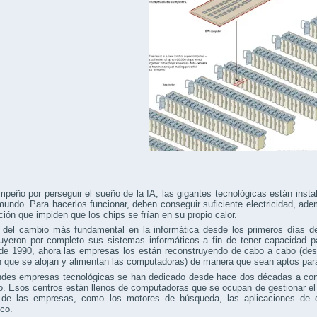
peño por perseguir el sueño de la IA, las gigantes tecnológicas están insta
mundo. Para hacerlos funcionar, deben conseguir suficiente electricidad, ad
ación que impiden que los chips se frían en su propio calor.
a del cambio más fundamental en la informática desde los primeros días
uyeron por completo sus sistemas informáticos a fin de tener capacidad pa
de 1990, ahora las empresas los están reconstruyendo de cabo a cabo (de
 que se alojan y alimentan las computadoras) de manera que sean aptos para
ndes empresas tecnológicas se han dedicado desde hace dos décadas a const
. Esos centros están llenos de computadoras que se ocupan de gestionar el t
t de las empresas, como los motores de búsqueda, las aplicaciones de co
ico.