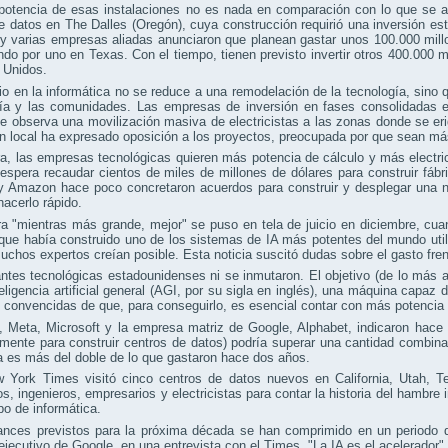
 potencia de esas instalaciones no es nada en comparación con lo que se 
e datos en The Dalles (Oregón), cuya construcción requirió una inversión es
y varias empresas aliadas anunciaron que planean gastar unos 100.000 mill
o por uno en Texas. Con el tiempo, tienen previsto invertir otros 400.000 m
 Unidos.
o en la informática no se reduce a una remodelación de la tecnología, sino 
gía y las comunidades. Las empresas de inversión en fases consolidadas e
e observa una movilización masiva de electricistas a las zonas donde se eri
n local ha expresado oposición a los proyectos, preocupada por que sean más
a, las empresas tecnológicas quieren más potencia de cálculo y más electri
spera recaudar cientos de miles de millones de dólares para construir fábr
y Amazon hace poco concretaron acuerdos para construir y desplegar una 
hacerlo rápido.
ra "mientras más grande, mejor" se puso en tela de juicio en diciembre, 
 que había construido uno de los sistemas de IA más potentes del mundo ut
uchos expertos creían posible. Esta noticia suscitó dudas sobre el gasto frené
antes tecnológicas estadounidenses ni se inmutaron. El objetivo (de lo má
teligencia artificial general (AGI, por su sigla en inglés), una máquina capa
 convencidas de que, para conseguirlo, es esencial contar con más potencia 
Meta, Microsoft y la empresa matriz de Google, Alphabet, indicaron hace p
lmente para construir centros de datos) podría superar una cantidad combin
a es más del doble de lo que gastaron hace dos años.
 York Times visitó cinco centros de datos nuevos en California, Utah,
os, ingenieros, empresarios y electricistas para contar la historia del hambre 
po de informática.
ances previstos para la próxima década se han comprimido en un periodo 
 ejecutivo de Google, en una entrevista con el Times. "La IA es el acelerador".