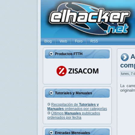
Blog
Web
Foro
RSS
Productos FTTH
A
com
lunes, 7 
La carr
original
Tutoriales y Manuales
Recopilación de
Tutoriales y
Manuales
ordenados por categorías
Últimos
Manuales
publicados
ordenados por fecha
Entradas Mensuales