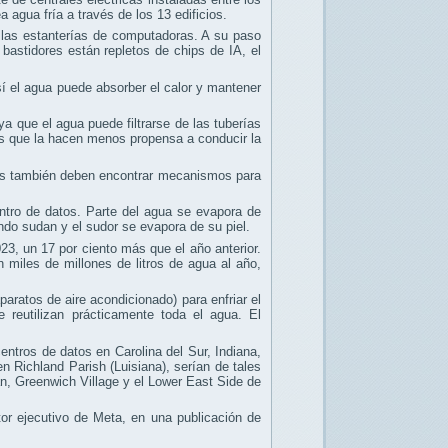
agua fría a través de los 13 edificios.
e las estanterías de computadoras. A su paso
s bastidores están repletos de chips de IA, el
sí el agua puede absorber el calor y mantener
a que el agua puede filtrarse de las tuberías
os que la hacen menos propensa a conducir la
cas también deben encontrar mecanismos para
entro de datos. Parte del agua se evapora de
ndo sudan y el sudor se evapora de su piel.
3, un 17 por ciento más que el año anterior.
miles de millones de litros de agua al año,
paratos de aire acondicionado) para enfriar el
e reutilizan prácticamente toda el agua. El
entros de datos en Carolina del Sur, Indiana,
n Richland Parish (Luisiana), serían de tales
an, Greenwich Village y el Lower East Side de
tor ejecutivo de Meta, en una publicación de