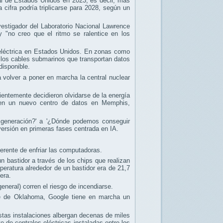
tal de Estados Unidos en 2023, es decir, más
 cifra podría triplicarse para 2028, según un
estigador del Laboratorio Nacional Lawrence
y "no creo que el ritmo se ralentice en los
 eléctrica en Estados Unidos. En zonas como
a los cables submarinos que transportan datos
disponible.
a volver a poner en marcha la central nuclear
entemente decidieron olvidarse de la energía
s en un nuevo centro de datos en Memphis,
generación?' a '¿Dónde podemos conseguir
versión en primeras fases centrada en IA.
rente de enfriar las computadoras.
n bastidor a través de los chips que realizan
mperatura alrededor de un bastidor era de 21,7
era.
eneral) corren el riesgo de incendiarse.
te de Oklahoma, Google tiene en marcha un
Estas instalaciones albergan decenas de miles
 de centrales eléctricas instaladas entre los