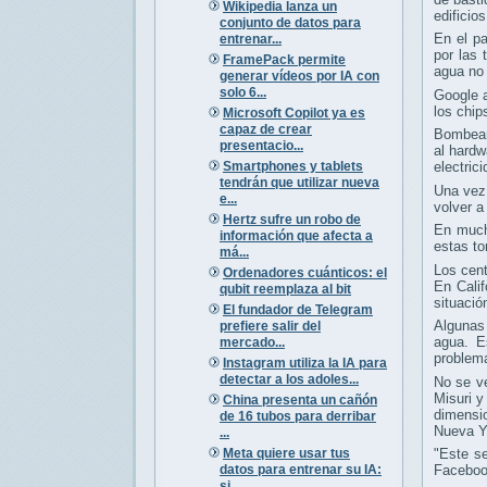
Wikipedia lanza un
edificio
conjunto de datos para
En el pa
entrenar...
por las 
FramePack permite
agua no 
generar vídeos por IA con
solo 6...
Google a
los chip
Microsoft Copilot ya es
capaz de crear
Bombear 
presentacio...
al hardw
Smartphones y tablets
electric
tendrán que utilizar nueva
Una vez
e...
volver a 
Hertz sufre un robo de
En mucho
información que afecta a
estas to
má...
Los cent
Ordenadores cuánticos: el
En Calif
qubit reemplaza al bit
situació
El fundador de Telegram
Algunas 
prefiere salir del
agua. E
mercado...
problema
Instagram utiliza la IA para
detectar a los adoles...
No se ve
Misuri y
China presenta un cañón
dimensio
de 16 tubos para derribar
Nueva Y
...
Meta quiere usar tus
"Este se
datos para entrenar su IA:
Facebook
si...