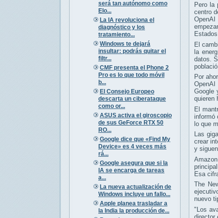
será tan autónomo como
Pero la
Elo...
centro d
OpenAI 
La IA revoluciona el
empezand
diagnóstico y los
Estados
tratamiento...
Windows te dejará
El cambi
insultar: podrás quitar el
la ener
filtr...
datos. S
població
CMF presenta el Phone 2
Pro es lo que todo móvil
Por ahor
b...
OpenAI e
Google 
El Consejo Europeo
quieren 
descarta un ciberataque
como or...
El mant
ASUS activa el giroscopio
informó
de sus GeForce RTX 50
lo que m
RO...
Las gig
Google dice que «Find My
crear in
Device» es 4 veces más
y siguen
rá...
Amazon, 
Google asegura que si la
principa
IA se encarga de tareas
Esa cifr
a...
The New
La nueva actualización de
ejecutiv
Windows incluye un fallo...
nuevo ti
Apple planea trasladar a
"Los av
la India la producción de...
director