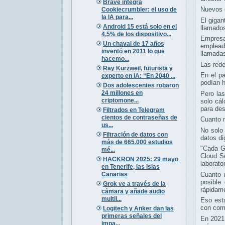
Brave integra
Nuevos 
Cookiecrumbler: el uso de
la IA para...
El gigan
Android 15 está solo en el
llamado
4,5% de los dispositivo...
Empresa
Un chaval de 17 años
emplead
inventó en 2011 lo que
llamadas
hacemo...
Las rede
Ray Kurzweil, futurista y
En el p
experto en IA: “En 2040 ...
podían h
Dos adolescentes robaron
24 millones en
Pero la
criptomone...
solo cá
para des
Filtrados en Telegram
cientos de contraseñas de
Cuanto m
us...
No solo 
Filtración de datos con
datos di
más de 665.000 estudios
"Cada GP
mé...
Cloud Se
HACKRON 2025: 29 mayo
laborato
en Tenerife, las islas
Canarias
Cuanto 
posible
Grok ve a través de la
rápidame
cámara y añade audio
multil...
Eso est
con com
Logitech y Anker dan las
primeras señales del
En 2021,
impa...