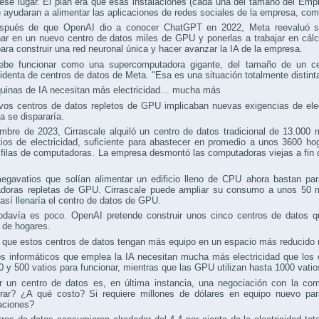
se lugar. El plan era que esas instalaciones (cada una del tamaño del Empi
) ayudaran a alimentar las aplicaciones de redes sociales de la empresa, c
spués de que OpenAI dio a conocer ChatGPT en 2022, Meta reevaluó su
ar en un nuevo centro de datos miles de GPU y ponerlas a trabajar en cál
ra construir una red neuronal única y hacer avanzar la IA de la empresa.
ebe funcionar como una supercomputadora gigante, del tamaño de un ce
identa de centros de datos de Meta. "Esa es una situación totalmente distint
uinas de IA necesitan más electricidad… mucha más
vos centros de datos repletos de GPU implicaban nuevas exigencias de elec
a se dispararía.
embre de 2023, Cirrascale alquiló un centro de datos tradicional de 13.00
os de electricidad, suficiente para abastecer en promedio a unos 3600 hog
filas de computadoras. La empresa desmontó las computadoras viejas a fin de
egavatios que solían alimentar un edificio lleno de CPU ahora bastan par
doras repletas de GPU. Cirrascale puede ampliar su consumo a unos 50 meg
 así llenaría el centro de datos de GPU.
odavía es poco. OpenAI pretende construir unos cinco centros de datos q
 de hogares.
que estos centros de datos tengan más equipo en un espacio más reducido no
s informáticos que emplea la IA necesitan mucha más electricidad que los 
0 y 500 vatios para funcionar, mientras que las GPU utilizan hasta 1000 vatio
ir un centro de datos es, en última instancia, una negociación con la co
trar? ¿A qué costo? Si requiere millones de dólares en equipo nuevo para
aciones?