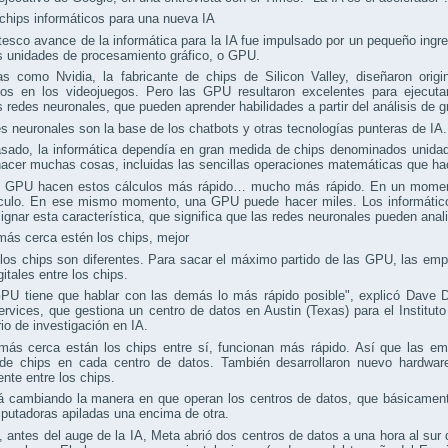
chips informáticos para una nueva IA
tesco avance de la informática para la IA fue impulsado por un pequeño ingre
s unidades de procesamiento gráfico, o GPU.
s como Nvidia, la fabricante de chips de Silicon Valley, diseñaron origi
os en los videojuegos. Pero las GPU resultaron excelentes para ejecuta
 redes neuronales, que pueden aprender habilidades a partir del análisis de 
s neuronales son la base de los chatbots y otras tecnologías punteras de IA.
asado, la informática dependía en gran medida de chips denominados unida
acer muchas cosas, incluidas las sencillas operaciones matemáticas que hac
s GPU hacen estos cálculos más rápido… mucho más rápido. En un momento
lculo. En ese mismo momento, una GPU puede hacer miles. Los informáticos
ignar esta característica, que significa que las redes neuronales pueden anal
ás cerca estén los chips, mejor
los chips son diferentes. Para sacar el máximo partido de las GPU, las empr
gitales entre los chips.
U tiene que hablar con las demás lo más rápido posible", explicó Dave Dri
rvices, que gestiona un centro de datos en Austin (Texas) para el Instituto A
rio de investigación en IA.
más cerca están los chips entre sí, funcionan más rápido. Así que las em
 de chips en cada centro de datos. También desarrollaron nuevo hardware
nte entre los chips.
á cambiando la manera en que operan los centros de datos, que básicamente
putadoras apiladas una encima de otra.
 antes del auge de la IA, Meta abrió dos centros de datos a una hora al sur