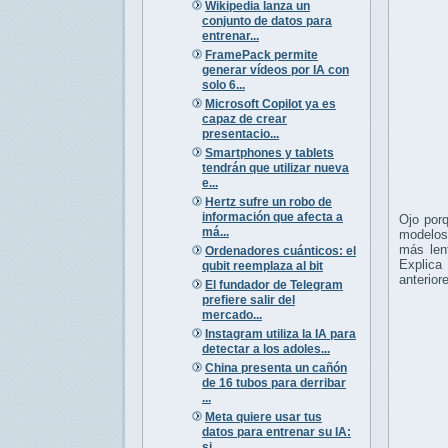
Wikipedia lanza un
conjunto de datos para
entrenar...
FramePack permite
generar vídeos por IA con
solo 6...
Microsoft Copilot ya es
capaz de crear
presentacio...
Smartphones y tablets
tendrán que utilizar nueva
e...
Hertz sufre un robo de
información que afecta a
Ojo por
má...
modelos
más len
Ordenadores cuánticos: el
Explica
qubit reemplaza al bit
anterior
El fundador de Telegram
prefiere salir del
mercado...
Instagram utiliza la IA para
detectar a los adoles...
China presenta un cañón
de 16 tubos para derribar
...
Meta quiere usar tus
datos para entrenar su IA:
si...