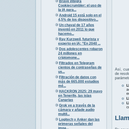
Brave integra
Cookiecrumbler: el uso de
la IA para...
Android 15 está solo en el
4,5% de los dispositivo...
Un chaval de 17 años
inventó en 2011 lo que
hacemo...
Ray Kurzweil, futurista y
experto en IA: “En 2040 ...
Dos adolescentes robaron
24 millones en
criptomone...
Filtrados en Telegram
cientos de contraseñas de
Así, cua
us...
de resol
Filtración de datos con
parámetr
más de 665.000 estudios
L
mé...
a
HACKRON 2025: 29 mayo
e
en Tenerife, las islas
L
Canarias
L
Grok ve a través de la
c
cámara y añade audio
multil...
Llam
Logitech y Anker dan las
primeras señales del
impa...