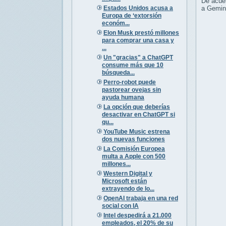
De acue
Estados Unidos acusa a
a Gemini
Europa de ‘extorsión
económ...
Elon Musk prestó millones
para comprar una casa y
...
Un "gracias" a ChatGPT
consume más que 10
búsqueda...
Perro-robot puede
pastorear ovejas sin
ayuda humana
La opción que deberías
desactivar en ChatGPT si
qu...
YouTube Music estrena
dos nuevas funciones
La Comisión Europea
multa a Apple con 500
millones...
Western Digital y
Microsoft están
extrayendo de lo...
OpenAI trabaja en una red
social con IA
Intel despedirá a 21.000
empleados, el 20% de su