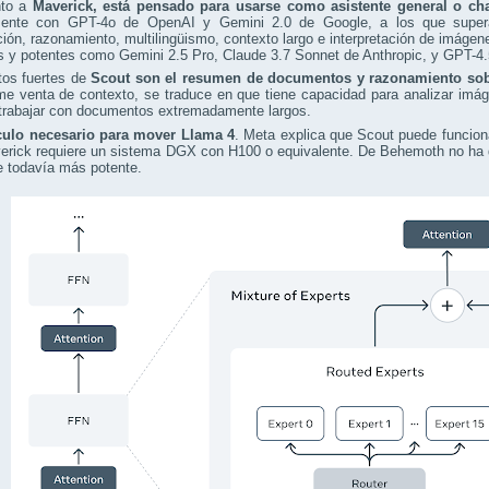
nto a
Maverick, está pensado para usarse como asistente general o ch
mente con GPT-4o de OpenAI y Gemini 2.0 de Google, a los que super
ción, razonamiento, multilingüismo, contexto largo e interpretación de imág
s y potentes como Gemini 2.5 Pro, Claude 3.7 Sonnet de Anthropic, y GPT-4
tos fuertes de
Scout son el resumen de documentos y razonamiento sob
e venta de contexto, se traduce en que tiene capacidad para analizar imág
 trabajar con documentos extremadamente largos.
ulo necesario para mover Llama 4
. Meta explica que Scout puede funcio
erick requiere un sistema DGX con H100 o equivalente. De Behemoth no ha d
e todavía más potente.