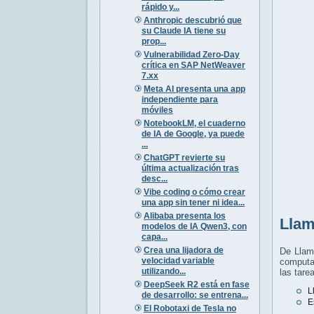
rápido y...
Anthropic descubrió que
su Claude IA tiene su
prop...
Vulnerabilidad Zero-Day
crítica en SAP NetWeaver
7.xx
Meta AI presenta una app
independiente para
móviles
NotebookLM, el cuaderno
de IA de Google, ya puede
...
ChatGPT revierte su
última actualización tras
desc...
Vibe coding o cómo crear
una app sin tener ni idea...
Alibaba presenta los
Llam
modelos de IA Qwen3, con
capa...
Crea una lijadora de
De Llam
velocidad variable
computa
utilizando...
las tare
DeepSeek R2 está en fase
L
de desarrollo: se entrena...
E
El Robotaxi de Tesla no