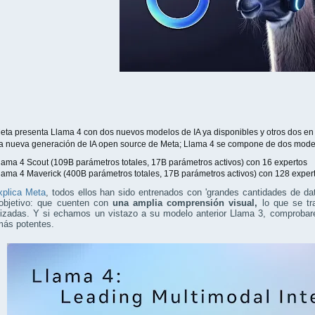
eta presenta Llama 4 con dos nuevos modelos de IA ya disponibles y otros dos e
a nueva generación de IA open source de Meta; Llama 4 se compone de dos mode
ama 4 Scout (109B parámetros totales, 17B parámetros activos) con 16 expertos
ama 4 Maverick (400B parámetros totales, 17B parámetros activos) con 128 exper
xplica Meta
, todos ellos han sido entrenados con 'grandes cantidades de da
objetivo: que cuenten con
una amplia comprensión visual,
lo que se t
lizadas. Y si echamos un vistazo a su modelo anterior Llama 3, comproba
ás potentes.