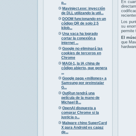
En cua
p...
directa
Mavinject.exe: inyección
codifica
de DLL utilizando la util...
reciente
DOOM funcionando en un
Los pun
código QR de solo 2,5
su enorm
kilob...
permite
Una vaca ha logrado
El músc
cortar la conexión a
que Mav
internet ...
hardwar
Google no eliminará las
cookies de terceros en
Chrome
MAGI-1, la IA china de
código abierto, que genera
...
Google paga «millones» a
Samsung por preinstalar
G...
OutRun tendrá una
película de la mano de
Michael B...
OpenAI dispuesta a
comprar Chrome si la
justicia o...
Malware chino SuperCard
X para Android es capaz
de...