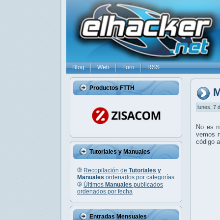
Blog
Web
Foro
RSS
Productos FTTH
M
lunes, 7 
No es ni
vemos no
código a
Tutoriales y Manuales
Recopilación de
Tutoriales y
Manuales
ordenados por categorías
Últimos
Manuales
publicados
ordenados por fecha
Entradas Mensuales