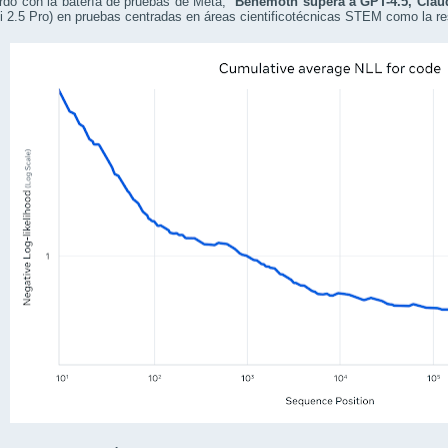
rdo con la batería de pruebas de Meta,
Behemoth supera a GPT-4.5, Claud
 2.5 Pro) en pruebas centradas en áreas cientificotécnicas STEM como la r