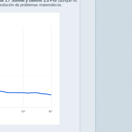
e 3.7 Sonnet y Gemini 2.0 Pro
(aunque no
esolución de problemas matemáticos.