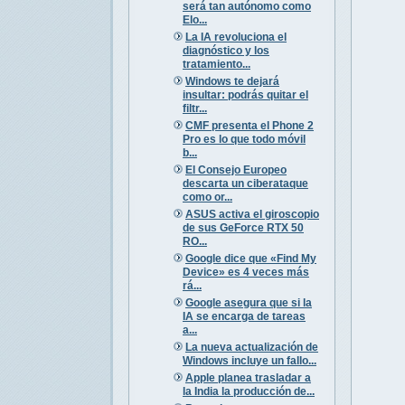
será tan autónomo como
Elo...
La IA revoluciona el
diagnóstico y los
tratamiento...
Windows te dejará
insultar: podrás quitar el
filtr...
CMF presenta el Phone 2
Pro es lo que todo móvil
b...
El Consejo Europeo
descarta un ciberataque
como or...
ASUS activa el giroscopio
de sus GeForce RTX 50
RO...
Google dice que «Find My
Device» es 4 veces más
rá...
Google asegura que si la
IA se encarga de tareas
a...
La nueva actualización de
Windows incluye un fallo...
Apple planea trasladar a
la India la producción de...