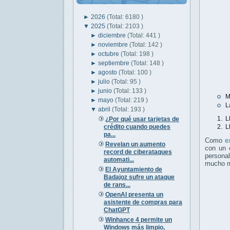
►
2026
(Total: 6180 )
▼
2025
(Total: 2103 )
►
diciembre
(Total: 441 )
►
noviembre
(Total: 142 )
►
octubre
(Total: 198 )
►
septiembre
(Total: 148 )
►
agosto
(Total: 100 )
►
julio
(Total: 95 )
►
junio
(Total: 133 )
M
►
mayo
(Total: 219 )
L
▼
abril
(Total: 193 )
Ll
¿Por qué usar tarjetas de
crédito cuando puedes
Ll
pa...
Como
e
Revelan un aumento
con un 
record de ciberataques
persona
automati...
mucho m
El Ayuntamiento de
Badajoz sufre un ataque
de rans...
OpenAI presenta un
asistente de compras para
ChatGPT
Winhance 4 permite un
Windows más limpio,