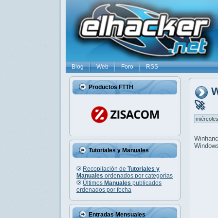
Blog
Web
Foro
RSS
Productos FTTH
W
🚀
miércoles
Winhanc
Windows 
Tutoriales y Manuales
Recopilación de
Tutoriales y
Manuales
ordenados por categorías
Últimos
Manuales
publicados
ordenados por fecha
Entradas Mensuales