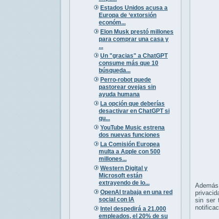
Estados Unidos acusa a
Europa de ‘extorsión
económ...
Elon Musk prestó millones
para comprar una casa y
...
Un "gracias" a ChatGPT
consume más que 10
búsqueda...
Perro-robot puede
pastorear ovejas sin
ayuda humana
La opción que deberías
desactivar en ChatGPT si
qu...
YouTube Music estrena
dos nuevas funciones
La Comisión Europea
multa a Apple con 500
millones...
Western Digital y
Microsoft están
extrayendo de lo...
Además 
OpenAI trabaja en una red
privaci
social con IA
sin ser 
notifica
Intel despedirá a 21.000
empleados, el 20% de su