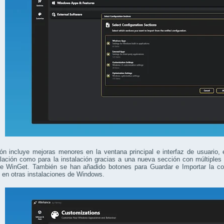
ón incluye mejoras menores en la ventana principal e interfaz de usuario, 
lación como para la instalación gracias a una nueva sección con múltiples 
de WinGet. También se han añadido botones para Guardar e Importar la conf
 en otras instalaciones de Windows.