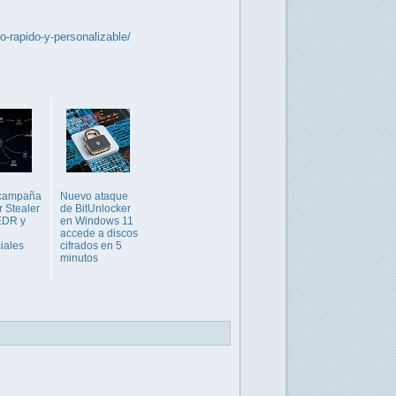
rapido-y-personalizable/
campaña
Nuevo ataque
r Stealer
de BitUnlocker
EDR y
en Windows 11
accede a discos
iales
cifrados en 5
minutos