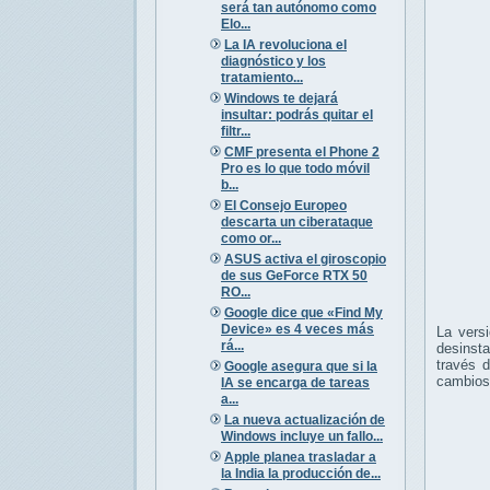
será tan autónomo como
Elo...
La IA revoluciona el
diagnóstico y los
tratamiento...
Windows te dejará
insultar: podrás quitar el
filtr...
CMF presenta el Phone 2
Pro es lo que todo móvil
b...
El Consejo Europeo
descarta un ciberataque
como or...
ASUS activa el giroscopio
de sus GeForce RTX 50
RO...
Google dice que «Find My
Device» es 4 veces más
La versi
rá...
desinsta
través 
Google asegura que si la
cambios
IA se encarga de tareas
a...
La nueva actualización de
Windows incluye un fallo...
Apple planea trasladar a
la India la producción de...