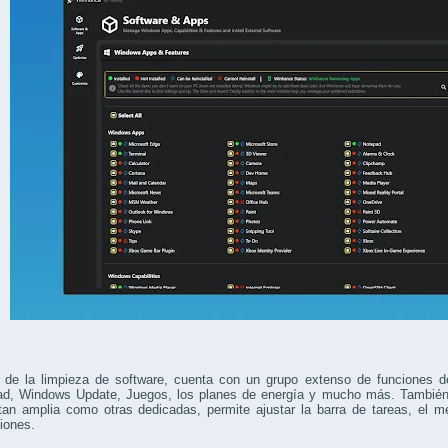
de la limpieza de software, cuenta con un grupo extenso de funciones de
dad, Windows Update, Juegos, los planes de energía y mucho más. También 
tan amplia como otras dedicadas, permite ajustar la barra de tareas, el me
ciones.