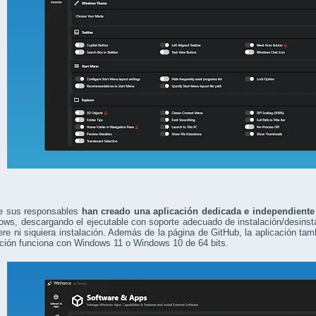
e sus responsables
han creado una aplicación dedicada e independiente
ws, descargando el ejecutable con soporte adecuado de instalación/desinstal
ere ni siquiera instalación. Además de la página de GitHub, la aplicación ta
ación funciona con Windows 11 o Windows 10 de 64 bits.