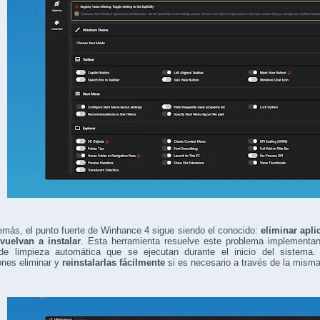
emás, el punto fuerte de Winhance 4 sigue siendo el conocido:
eliminar apl
vuelvan a instalar
. Esta herramienta resuelve este problema implementa
 de limpieza automática que se ejecutan durante el inicio del sistema
ones eliminar y
reinstalarlas fácilmente
si es necesario a través de la misma i