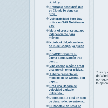
rápido y...
Anthropic descubrió que
su Claude IA tiene su
prop...
Vulnerabilidad Zero-Day
crítica en SAP NetWeaver
7.xx
Meta AI presenta una app
independiente para
móviles
NotebookLM, el cuaderno
de IA de Google, ya puede
...
ChatGPT revierte su
última actualización tras
desc...
Vibe coding o cómo crear
una app sin tener ni idea...
Y es qu
Alibaba presenta los
de Windo
modelos de IA Qwen3, con
no requi
capa...
la aplic
Crea una lijadora de
velocidad variable
utilizando...
DeepSeek R2 está en fase
de desarrollo: se entrena...
El Robotaxi de Tesla no