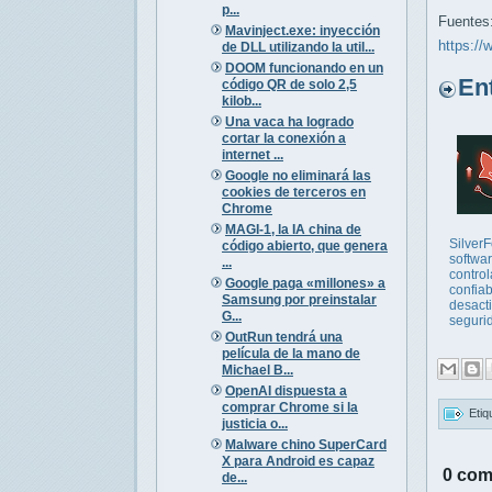
p...
Fuentes
Mavinject.exe: inyección
https:/
de DLL utilizando la util...
DOOM funcionando en un
Entr
código QR de solo 2,5
kilob...
Una vaca ha logrado
cortar la conexión a
internet ...
Google no eliminará las
cookies de terceros en
Chrome
MAGI-1, la IA china de
Silver
código abierto, que genera
softwar
...
contro
Google paga «millones» a
confia
Samsung por preinstalar
desact
G...
seguri
OutRun tendrá una
película de la mano de
Michael B...
OpenAI dispuesta a
comprar Chrome si la
Etiq
justicia o...
Malware chino SuperCard
X para Android es capaz
0 com
de...