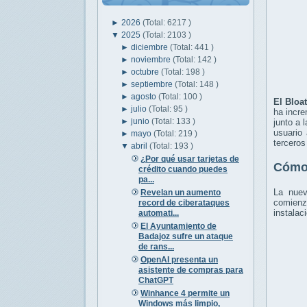
►
2026
(Total: 6217 )
▼
2025
(Total: 2103 )
►
diciembre
(Total: 441 )
►
noviembre
(Total: 142 )
►
octubre
(Total: 198 )
►
septiembre
(Total: 148 )
►
agosto
(Total: 100 )
El Bloa
►
julio
(Total: 95 )
ha incre
►
junio
(Total: 133 )
junto a 
usuario
►
mayo
(Total: 219 )
terceros
▼
abril
(Total: 193 )
¿Por qué usar tarjetas de
Cómo
crédito cuando puedes
pa...
La nuev
Revelan un aumento
comienza
record de ciberataques
instalac
automati...
El Ayuntamiento de
Badajoz sufre un ataque
de rans...
OpenAI presenta un
asistente de compras para
ChatGPT
Winhance 4 permite un
Windows más limpio,