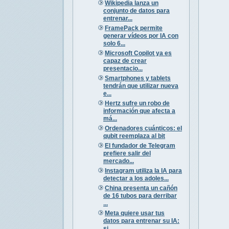
Wikipedia lanza un
conjunto de datos para
entrenar...
FramePack permite
generar vídeos por IA con
solo 6...
Microsoft Copilot ya es
capaz de crear
presentacio...
Smartphones y tablets
tendrán que utilizar nueva
e...
Hertz sufre un robo de
información que afecta a
má...
Ordenadores cuánticos: el
qubit reemplaza al bit
El fundador de Telegram
prefiere salir del
mercado...
Instagram utiliza la IA para
detectar a los adoles...
China presenta un cañón
de 16 tubos para derribar
...
Meta quiere usar tus
datos para entrenar su IA:
si...