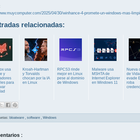
:
/www.muycomputer.com/2025/04/30/winhance-4-promete-un-windows-mas-limpio-
adas relacionadas:
Fox usa
Kroah-Hartman
RPCS3 rinde
Malware usa
Nueva 
e y
y Torvalds
mejor en Linux
MSHTA de
de Vida
ladores
chocan por la IA
pese al dominio
Internet Explorer
evade 
bles para
en Linux
de Windows
en Windows 11
roba
ivar
credenc
dad
uetas:
bloatware
,
software
,
Windows
entarios :