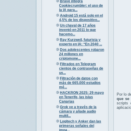
Brave integra
Cookiecrumbler: el uso de
la IA para...
Android 15 está solo en el
4,5% de los dispositivo...
Un chaval de 17 años
inventó en 2011 lo que
hacemo...
Ray Kurzweil, futurista y
experto en IA: “En 2040 ...
Dos adolescentes robaron
24 millones en
criptomone...
Filtrados en Telegram
cientos de contraseñas de
us...
Filtración de datos con
más de 665.000 estudios
mé...
HACKRON 2025: 29 mayo
Por lo d
en Tenerife, las islas
que se 
Canarias
scripts
Grok ve a través de la
aplicaci
cámara y añade audio
multil...
Logitech y Anker dan las
primeras señales del
impa...