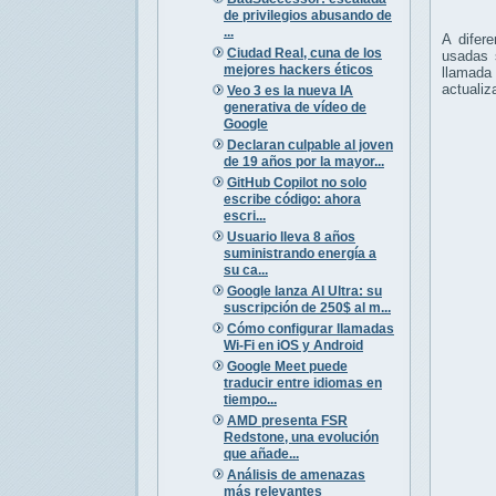
de privilegios abusando de
...
A difer
Ciudad Real, cuna de los
usadas 
mejores hackers éticos
llamada
actualiz
Veo 3 es la nueva IA
generativa de vídeo de
Google
Declaran culpable al joven
de 19 años por la mayor...
GitHub Copilot no solo
escribe código: ahora
escri...
Usuario lleva 8 años
suministrando energía a
su ca...
Google lanza AI Ultra: su
suscripción de 250$ al m...
Cómo configurar llamadas
Wi-Fi en iOS y Android
Google Meet puede
traducir entre idiomas en
tiempo...
AMD presenta FSR
Redstone, una evolución
que añade...
Análisis de amenazas
más relevantes