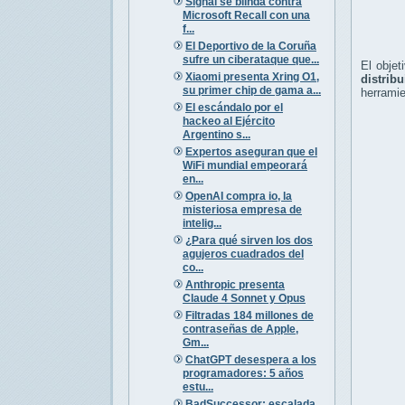
Signal se blinda contra
Microsoft Recall con una
f...
El Deportivo de la Coruña
sufre un ciberataque que...
El obje
Xiaomi presenta Xring O1,
distrib
su primer chip de gama a...
herramie
El escándalo por el
hackeo al Ejército
Argentino s...
Expertos aseguran que el
WiFi mundial empeorará
en...
OpenAI compra io, la
misteriosa empresa de
intelig...
¿Para qué sirven los dos
agujeros cuadrados del
co...
Anthropic presenta
Claude 4 Sonnet y Opus
Filtradas 184 millones de
contraseñas de Apple,
Gm...
ChatGPT desespera a los
programadores: 5 años
estu...
BadSuccessor: escalada