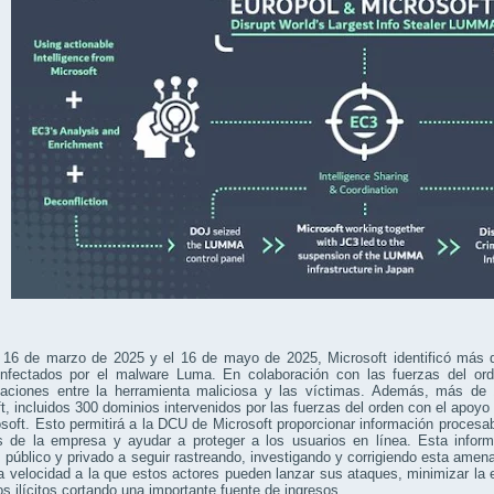
l 16 de marzo de 2025 y el 16 de mayo de 2025, Microsoft identificó más
nfectados por el malware Luma. En colaboración con las fuerzas del ord
aciones entre la herramienta maliciosa y las víctimas. Además, más de 1
t, incluidos 300 dominios intervenidos por las fuerzas del orden con el apoyo
soft. Esto permitirá a la DCU de Microsoft proporcionar información procesab
os de la empresa y ayudar a proteger a los usuarios en línea. Esta infor
 público y privado a seguir rastreando, investigando y corrigiendo esta ame
la velocidad a la que estos actores pueden lanzar sus ataques, minimizar la
os ilícitos cortando una importante fuente de ingresos.