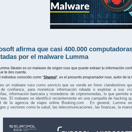
osoft afirma que casi 400.000 computador
ctadas por el malware Lumma
umma Stealer es un malware de origen ruso que puede extraer tu información confi
ue te des cuenta.
l individuo conocido como “
Shamel
”, es el presunto programador ruso, autor de la
s un malware ruso como servicio que se vende en foros clandestinos que 
de confianza, para monetizar información robada o explotar a sus ví
ñas, información bancaria y monederos de criptomonedas, lo que permite exi
tas. El malware se identificó recientemente en una campaña de hacking que
ad de la agencia de viajes online Booking.com . En general, Lumma se
gos y sectores como la salud, las telecomunicaciones, las finanzas, la manufa