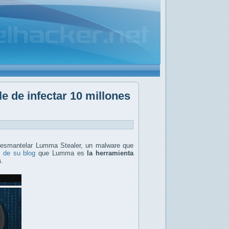
 de infectar 10 millones
 desmantelar Lumma Stealer, un malware que
n de su blog
que Lumma es
la herramienta
s
.