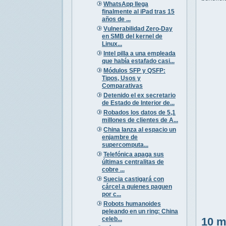
WhatsApp llega
finalmente al iPad tras 15
años de ...
Vulnerabilidad Zero-Day
en SMB del kernel de
Linux...
Intel pilla a una empleada
que había estafado casi...
Módulos SFP y QSFP:
Tipos, Usos y
Comparativas
Detenido el ex secretario
de Estado de Interior de...
Robados los datos de 5,1
millones de clientes de A...
China lanza al espacio un
enjambre de
supercomputa...
Telefónica apaga sus
últimas centralitas de
cobre ...
Suecia castigará con
cárcel a quienes paguen
por c...
Robots humanoides
peleando en un ring: China
celeb...
10 m