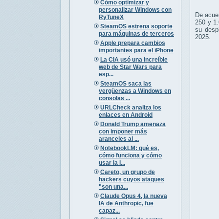
Cómo optimizar y
personalizar Windows con
De acue
RyTuneX
250 y 1.
SteamOS estrena soporte
su desp
para máquinas de terceros
2025.
Apple prepara cambios
importantes para el iPhone
La CIA usó una increíble
web de Star Wars para
esp...
SteamOS saca las
vergüenzas a Windows en
consolas ...
URLCheck analiza los
enlaces en Android
Donald Trump amenaza
con imponer más
aranceles al ...
NotebookLM: qué es,
cómo funciona y cómo
usar la I...
Careto, un grupo de
hackers cuyos ataques
"son una...
Claude Opus 4, la nueva
IA de Anthropic, fue
capaz...