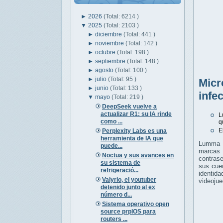
►
2026
(Total: 6214 )
▼
2025
(Total: 2103 )
►
diciembre
(Total: 441 )
►
noviembre
(Total: 142 )
►
octubre
(Total: 198 )
►
septiembre
(Total: 148 )
►
agosto
(Total: 100 )
►
julio
(Total: 95 )
Micr
►
junio
(Total: 133 )
infe
▼
mayo
(Total: 219 )
DeepSeek vuelve a
actualizar R1: su IA rinde
L
como ...
q
E
Perplexity Labs es una
herramienta de IA que
Lumma e
puede...
marcas 
Noctua y sus avances en
contrase
su sistema de
sus cuen
refrigeració...
identid
Valyrio, el youtuber
videojue
detenido junto al ex
número d...
Sistema operativo open
source prplOS para
routers ...