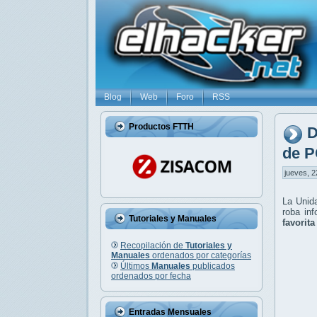
Blog
Web
Foro
RSS
Productos FTTH
D
de P
jueves, 2
La Unid
roba in
Tutoriales y Manuales
favorit
Recopilación de
Tutoriales y
Manuales
ordenados por categorías
Últimos
Manuales
publicados
ordenados por fecha
Entradas Mensuales