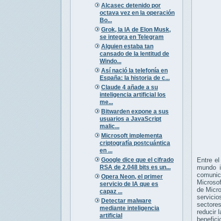
Alcasec detenido por
octava vez en la operación
Bo...
Grok, la IA de Elon Musk,
se integra en Telegram
Alguien estaba tan
cansado de la lentitud de
Windo...
Así nació la telefonía en
España: la historia de c...
Claude 4 añade a su
inteligencia artificial los
me...
Bitwarden expone a sus
usuarios a JavaScript
malic...
Microsoft implementa
criptografía postcuántica
en ...
Google dice que el cifrado
Entre e
RSA de 2.048 bits es un...
mundo i
comunic
Opera Neon, el primer
Microsof
servicio de IA que es
de Micro
capaz ...
servici
Detectar malware
sectores
mediante inteligencia
reducir 
artificial
benefici