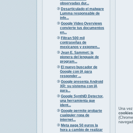
observadas dur...
Desarticulado el malware
Lumma responsable de
infe...
Google Video Overviews
convierte tus documentos
en...
Filtran 500 mil
contraseñas de
mexicanos y exponen...
Jean E. Sammet: la
pionera del lenguaje de
program...
El nuevo buscador de
Google con IA para
responder ...
Google presenta Android
XR: su sistema con IA
para...
Google SynthID Detector,
una herramienta que
ident...
Una vez
Google permite probarte
cookies
cualquier ropa de
(Chrome,
internet...
navegad
Meta paga 50 euros la
hora a cambio de realizar