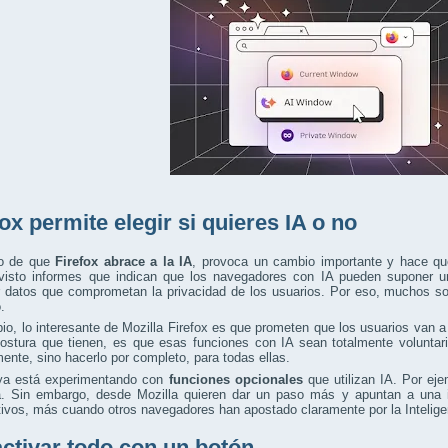
fox permite elegir si quieres IA o no
o de que
Firefox abrace a la IA
, provoca un cambio importante y hace qu
isto informes que indican que los navegadores con IA pueden suponer un
r datos que comprometan la privacidad de los usuarios. Por eso, muchos so
.
o, lo interesante de Mozilla Firefox es que prometen que los usuarios van a
postura que tienen, es que esas funciones con IA sean totalmente voluntari
ente, sino hacerlo por completo, para todas ellas.
 ya está experimentando con
funciones opcionales
que utilizan IA. Por ej
ra. Sin embargo, desde Mozilla quieren dar un paso más y apuntan a una 
ivos, más cuando otros navegadores han apostado claramente por la Inteligenc
ctivar todo con un botón