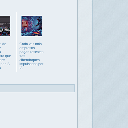
o de
Cada vez más
e
empresas
k
pagan rescates
tra que
tras
are
ciberataques
 por IA
impulsados por
s
IA