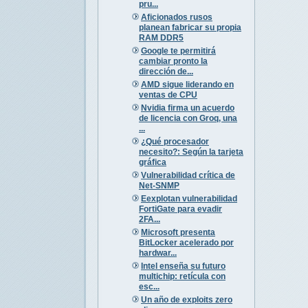
pru...
Aficionados rusos
planean fabricar su propia
RAM DDR5
Google te permitirá
cambiar pronto la
dirección de...
AMD sigue liderando en
ventas de CPU
Nvidia firma un acuerdo
de licencia con Groq, una
...
¿Qué procesador
necesito?: Según la tarjeta
gráfica
Vulnerabilidad crítica de
Net-SNMP
Eexplotan vulnerabilidad
FortiGate para evadir
2FA...
Microsoft presenta
BitLocker acelerado por
hardwar...
Intel enseña su futuro
multichip: retícula con
esc...
Un año de exploits zero