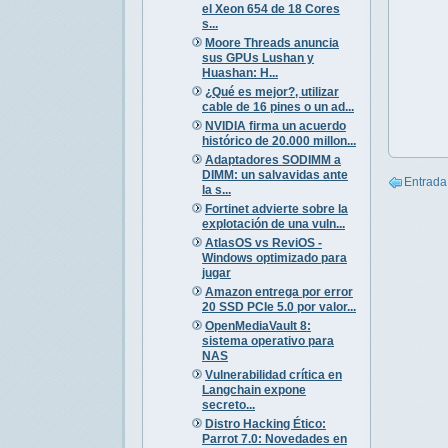
el Xeon 654 de 18 Cores
s...
Moore Threads anuncia
sus GPUs Lushan y
Huashan: H...
¿Qué es mejor?, utilizar
cable de 16 pines o un ad...
NVIDIA firma un acuerdo
histórico de 20.000 millon...
Adaptadores SODIMM a
DIMM: un salvavidas ante
Entrada
la s...
Fortinet advierte sobre la
explotación de una vuln...
AtlasOS vs ReviOS -
Windows optimizado para
jugar
Amazon entrega por error
20 SSD PCIe 5.0 por valor...
OpenMediaVault 8:
sistema operativo para
NAS
Vulnerabilidad crítica en
Langchain expone
secreto...
Distro Hacking Ético:
Parrot 7.0: Novedades en