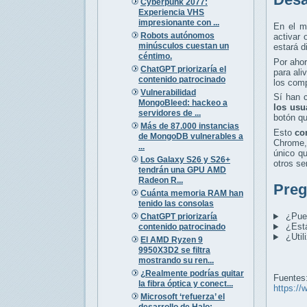
Cyberpunk 2077:
Experiencia VHS
impresionante con ...
En el m
Robots autónomos
activar 
minúsculos cuestan un
estará d
céntimo.
Por ahor
ChatGPT priorizaría el
para ali
contenido patrocinado
los comp
Vulnerabilidad
Sí han c
MongoBleed: hackeo a
los usu
servidores de ...
botón qu
Más de 87.000 instancias
Esto
co
de MongoDB vulnerables a
Chrome, 
...
único qu
Los Galaxy S26 y S26+
otros se
tendrán una GPU AMD
Radeon R...
Preg
Cuánta memoria RAM han
tenido las consolas
¿Pued
ChatGPT priorizaría
¿Está
contenido patrocinado
¿Util
El AMD Ryzen 9
9950X3D2 se filtra
mostrando su ren...
¿Realmente podrías quitar
Fuentes
la fibra óptica y conect...
https://
Microsoft ‘refuerza’ el
desarrollo de Halo: