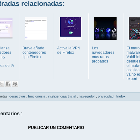
adas relacionadas:
 lanza
Brave añade
Activa la VPN
Los
El marc
edores
contenedores
de Firefox
navegadores
malwar
es y
tipo Firefox
más raros
VoidLin
s
probados
demues
nes de IA
el malw
asistido
ya no e
experi...
uetas:
desactivar
,
funcionesia
,
inteligenciaartificial
,
navegador
,
privacidad
,
firefox
entarios :
PUBLICAR UN COMENTARIO