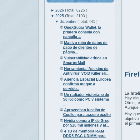
►
2026
(Total: 6225 )
▼
2025
(Total: 2103 )
▼
diciembre
(Total: 441 )
OneXSugar Wallet, la
primera consola con
pantalla ...
Masivo robo de datos de
pago de clientes de
página...
Vulnerabilidad crítica en
SmarterMail
Herramienta 'Asesino de
Fire
Antivirus' VOID Killer eli...
Agencia Espacial Europea
confirma ataque a
servido...
La
Intel
Un radiador victoriano de
Hay algu
50 Kg como PC y sistema
Otros, e
...
Aunque s
Aprovechan función de
Hay que 
Copilot para acceso oculto
objetivo
Nvidia compra IP de Groq
el prime
por $20 mil millones y af...
4 TB de memoria RAM
DDR5 ECC UDIMM para