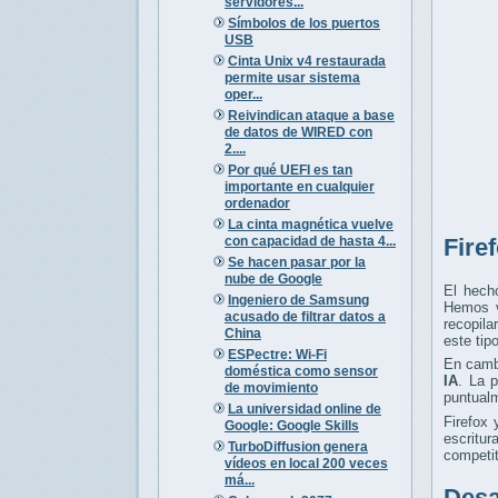
servidores...
Símbolos de los puertos
USB
Cinta Unix v4 restaurada
permite usar sistema
oper...
Reivindican ataque a base
de datos de WIRED con
2....
Por qué UEFI es tan
importante en cualquier
ordenador
La cinta magnética vuelve
con capacidad de hasta 4...
Fire
Se hacen pasar por la
nube de Google
El hech
Ingeniero de Samsung
Hemos v
acusado de filtrar datos a
recopila
China
este tipo
ESPectre: Wi-Fi
En cambi
doméstica como sensor
IA
. La 
de movimiento
puntualm
La universidad online de
Firefox
Google: Google Skills
escritu
TurboDiffusion genera
competit
vídeos en local 200 veces
má...
Desa