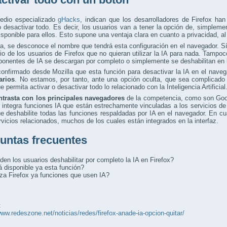
edio especializado
gHacks
, indican que los desarrolladores de Firefox ha
o desactivar todo. Es decir, los usuarios van a tener la opción de, simpleme
isponible para ellos. Esto supone una ventaja clara en cuanto a privacidad, al
a, se desconoce el nombre que tendrá esta configuración en el navegador. Sí
vio de los usuarios de Firefox que no quieran utilizar la IA para nada. Tam
onentes de IA se descargan por completo o simplemente se deshabilitan en l
onfirmado desde Mozilla que esta función para desactivar la IA en el naveg
arios
. No estamos, por tanto, ante una opción oculta, que sea complicado 
e permita activar o desactivar todo lo relacionado con la Inteligencia Artificial
ntrasta con los principales navegadores
de la competencia, como son Goo
integra funciones IA que están estrechamente vinculadas a los servicios de 
e deshabilite todas las funciones respaldadas por IA en el navegador. En cu
rvicios relacionados, muchos de los cuales están integrados en la interfaz.
untas frecuentes
en los usuarios deshabilitar por completo la IA en Firefox?
 disponible ya esta función?
iza Firefox ya funciones que usen IA?
:
www.redeszone.net/noticias/redes/firefox-anade-ia-opcion-quitar/