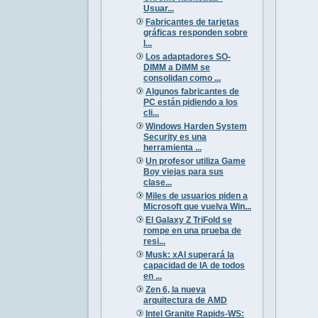
Usuar...
Fabricantes de tarjetas
gráficas responden sobre
l...
Los adaptadores SO-
DIMM a DIMM se
consolidan como ...
Algunos fabricantes de
PC están pidiendo a los
cli...
Windows Harden System
Security es una
herramienta ...
Un profesor utiliza Game
Boy viejas para sus
clase...
Miles de usuarios piden a
Microsoft que vuelva Win...
El Galaxy Z TriFold se
rompe en una prueba de
resi...
Musk: xAI superará la
capacidad de IA de todos
en ...
Zen 6, la nueva
arquitectura de AMD
Intel Granite Rapids-WS: