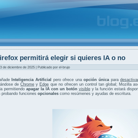
irefox permitirá elegir si quieres IA o no
3 de diciembre de 2025 | Publicado por el-brujo
añade
Inteligencia Artificial
pero ofrece una
opción única
para
desactiva
ciándose de
Chrome
y
Edge
que no ofrecen un control tan global; Mozilla as
da permitiendo
apagar la IA con un botón
visible
y la función estará dispon
n probando funciones
opcionales
como resúmenes y ayudas de escritura.