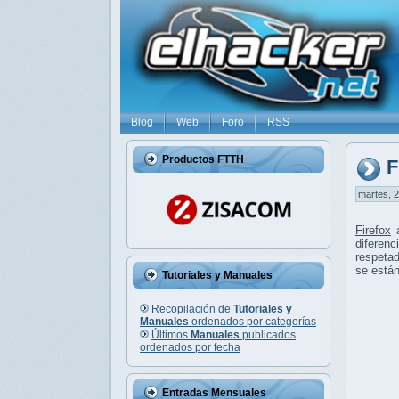
Blog
Web
Foro
RSS
Productos FTTH
F
martes, 2
Firefox
diferen
respeta
se está
Tutoriales y Manuales
Recopilación de
Tutoriales y
Manuales
ordenados por categorías
Últimos
Manuales
publicados
ordenados por fecha
Entradas Mensuales