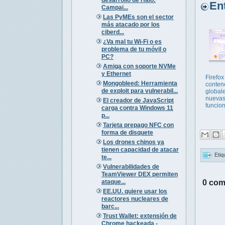
Entr
Campai...
Las PyMEs son el sector
más atacado por los
ciberd...
¿Va mal tu Wi-Fi o es
problema de tu móvil o
PC?
Amiga con soporte NVMe
y Ethernet
Firefox
Mongobleed: Herramienta
conten
de exploit para vulnerabil...
global
nueva
El creador de JavaScript
funcio
carga contra Windows 11
p...
Tarjeta prepago NFC con
forma de disquete
Los drones chinos ya
tienen capacidad de atacar
Etiq
te...
Vulnerabilidades de
TeamViewer DEX permiten
ataque...
0 com
EE.UU. quiere usar los
reactores nucleares de
barc...
Trust Wallet: extensión de
Chrome hackeada -