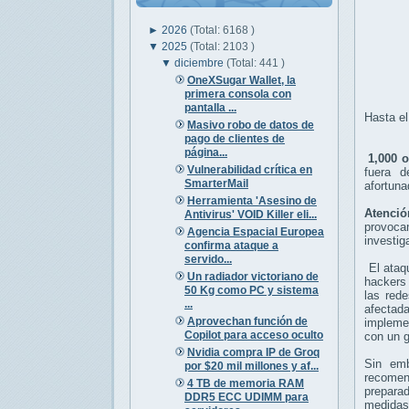
►
2026
(Total: 6168 )
▼
2025
(Total: 2103 )
▼
diciembre
(Total: 441 )
OneXSugar Wallet, la
primera consola con
pantalla ...
Hasta el
Masivo robo de datos de
pago de clientes de
página...
1,000 
Vulnerabilidad crítica en
fuera d
SmarterMail
afortun
Herramienta 'Asesino de
Atenció
Antivirus' VOID Killer eli...
provoca
Agencia Espacial Europea
investig
confirma ataque a
servido...
El ataq
Un radiador victoriano de
hackers 
50 Kg como PC y sistema
las red
...
afectad
Aprovechan función de
implemen
Copilot para acceso oculto
con un 
Nvidia compra IP de Groq
Sin em
por $20 mil millones y af...
recomend
4 TB de memoria RAM
preparad
DDR5 ECC UDIMM para
medidas