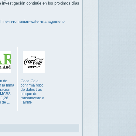
a investigación continúe en los próximos días
ffline-in-romanian-water-management-
ón de
Coca-Cola
 la firma
confirma robo
uración
de datos tras
 MCBS
ataque de
a 1,26
ransomware a
 de ...
Fairlife