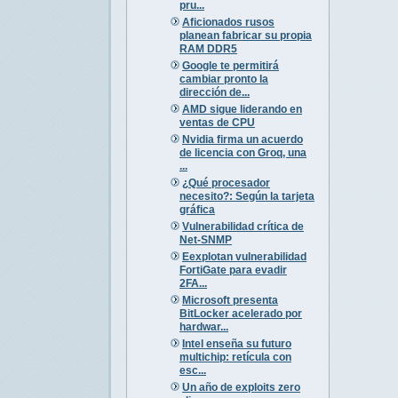
pru...
Aficionados rusos
planean fabricar su propia
RAM DDR5
Google te permitirá
cambiar pronto la
dirección de...
AMD sigue liderando en
ventas de CPU
Nvidia firma un acuerdo
de licencia con Groq, una
...
¿Qué procesador
necesito?: Según la tarjeta
gráfica
Vulnerabilidad crítica de
Net-SNMP
Eexplotan vulnerabilidad
FortiGate para evadir
2FA...
Microsoft presenta
BitLocker acelerado por
hardwar...
Intel enseña su futuro
multichip: retícula con
esc...
Un año de exploits zero