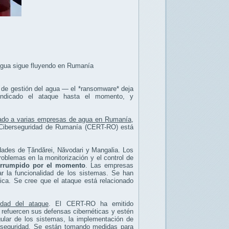
 agua sigue fluyendo en Rumanía
 de gestión del agua — el *ransomware* deja
vindicado el ataque hasta el momento, y
tado a varias empresas de agua en Rumanía
,
e Ciberseguridad de Rumanía (CERT-RO) está
dades de Țăndărei, Năvodari y Mangalia. Los
oblemas en la monitorización y el control de
terrumpido por el momento
. Las empresas
ar la funcionalidad de los sistemas. Se han
tica. Se cree que el ataque está relacionado
idad del ataque
. El CERT-RO ha emitido
 refuercen sus defensas cibernéticas y estén
gular de los sistemas, la implementación de
erseguridad. Se están tomando medidas para