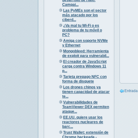
Campai...
Las PyMEs son el sector
más atacado por los
ciberd...
¿Va mal tu Wi-Fi o es
problema de tu móvil o
PC?
Amiga con soporte NVMe
y Ethernet
Mongobleed: Herramienta
de exploit para vulnerabil...
El creador de JavaScript
carga contra Windows 11
p...
Tarjeta prepago NFC con
forma de disquete
Los drones chinos ya
Entrada
tienen capacidad de atacar
te...
Vulnerabilidades de
TeamViewer DEX permiten
ataque...
EE.UU. quiere usar los
reactores nucleares de
barc...
Trust Wallet: extensión de
Chrome hackeada -