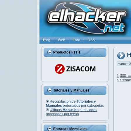
Blog
Web
Foro
RSS
Productos FTTH
H
martes, 2
1,000 c
sistemas
Tutoriales y Manuales
Recopilación de
Tutoriales y
Manuales
ordenados por categorías
Últimos
Manuales
publicados
ordenados por fecha
Entradas Mensuales