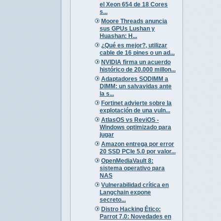
el Xeon 654 de 18 Cores
s...
Moore Threads anuncia
sus GPUs Lushan y
Huashan: H...
¿Qué es mejor?, utilizar
cable de 16 pines o un ad...
NVIDIA firma un acuerdo
histórico de 20.000 millon...
Adaptadores SODIMM a
DIMM: un salvavidas ante
la s...
Fortinet advierte sobre la
explotación de una vuln...
AtlasOS vs ReviOS -
Windows optimizado para
jugar
Amazon entrega por error
20 SSD PCIe 5.0 por valor...
OpenMediaVault 8:
sistema operativo para
NAS
Vulnerabilidad crítica en
Langchain expone
secreto...
Distro Hacking Ético:
Parrot 7.0: Novedades en