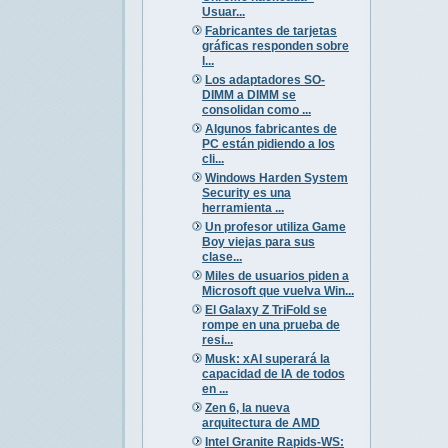
Usuar...
Fabricantes de tarjetas
gráficas responden sobre
l...
Los adaptadores SO-
DIMM a DIMM se
consolidan como ...
Algunos fabricantes de
PC están pidiendo a los
cli...
Windows Harden System
Security es una
herramienta ...
Un profesor utiliza Game
Boy viejas para sus
clase...
Miles de usuarios piden a
Microsoft que vuelva Win...
El Galaxy Z TriFold se
rompe en una prueba de
resi...
Musk: xAI superará la
capacidad de IA de todos
en ...
Zen 6, la nueva
arquitectura de AMD
Intel Granite Rapids-WS: