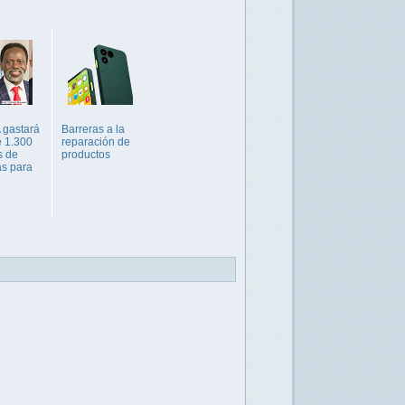
 gastará
Barreras a la
 1.300
reparación de
s de
productos
s para