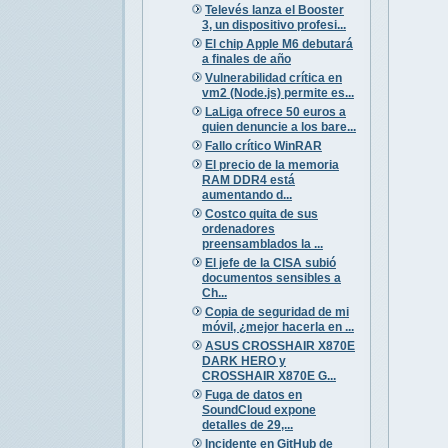
Televés lanza el Booster
3, un dispositivo profesi...
El chip Apple M6 debutará
a finales de año
Vulnerabilidad crítica en
vm2 (Node.js) permite es...
LaLiga ofrece 50 euros a
quien denuncie a los bare...
Fallo crítico WinRAR
El precio de la memoria
RAM DDR4 está
aumentando d...
Costco quita de sus
ordenadores
preensamblados la ...
El jefe de la CISA subió
documentos sensibles a
Ch...
Copia de seguridad de mi
móvil, ¿mejor hacerla en ...
ASUS CROSSHAIR X870E
DARK HERO y
CROSSHAIR X870E G...
Fuga de datos en
SoundCloud expone
detalles de 29,...
Incidente en GitHub de