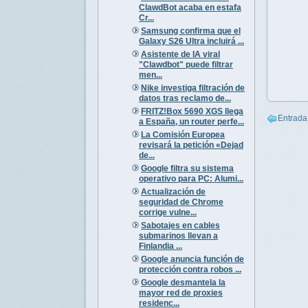
ClawdBot acaba en estafa
Cr...
Samsung confirma que el
Galaxy S26 Ultra incluirá ...
Asistente de IA viral
"Clawdbot" puede filtrar
men...
Nike investiga filtración de
datos tras reclamo de...
FRITZ!Box 5690 XGS llega
Entrada
a España, un router perfe...
La Comisión Europea
revisará la petición «Dejad
de...
Google filtra su sistema
operativo para PC: Alumi...
Actualización de
seguridad de Chrome
corrige vulne...
Sabotajes en cables
submarinos llevan a
Finlandia ...
Google anuncia función de
protección contra robos ...
Google desmantela la
mayor red de proxies
residenc...