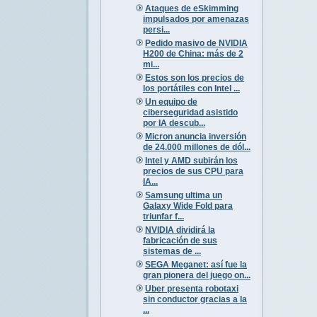
Ataques de eSkimming
impulsados por amenazas
persi...
Pedido masivo de NVIDIA
H200 de China: más de 2
mi...
Estos son los precios de
los portátiles con Intel ...
Un equipo de
ciberseguridad asistido
por IA descub...
Micron anuncia inversión
de 24.000 millones de dól...
Intel y AMD subirán los
precios de sus CPU para
IA...
Samsung ultima un
Galaxy Wide Fold para
triunfar f...
NVIDIA dividirá la
fabricación de sus
sistemas de ...
SEGA Meganet: así fue la
gran pionera del juego on...
Uber presenta robotaxi
sin conductor gracias a la
...