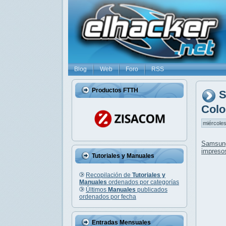
Blog
Web
Foro
RSS
Productos FTTH
S
Colo
miércoles
Samsun
impreso
Tutoriales y Manuales
Recopilación de
Tutoriales y
Manuales
ordenados por categorías
Últimos
Manuales
publicados
ordenados por fecha
Entradas Mensuales