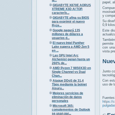
la...
papel, a
GIGABYTE X870E AORUS
Compue
XTREME X3D AI TOP,
mostrado
caracterís...
y compat
GIGABYTE afina su BIOS
Su dise
para exprimir el nuevo
0,9 kilos
Ryze...
Google pagará 135
Este di
millones de dólares a
actualiz
usuarios d...
También
El nuevo Intel Panther
permite 
Lake supera a AMD Zen 5
con una 
en ...
vista pr
Las GPU Intel Arc
Alchemist ganan hasta un
Nuev
260% de...
AMD Ryzen 7 9850X3D en
Junto co
Single Channel vs Dual
tecnológ
Chan...
Con est
Ataque DDoS de 31,4
uso de 
Tbps mediante la botnet
Aisuru...
Mejores servicios de
eliminación de datos
Fuentes
personales
https://
pulgada
Microsoft 365:
complementos de Outlook
se usan par...