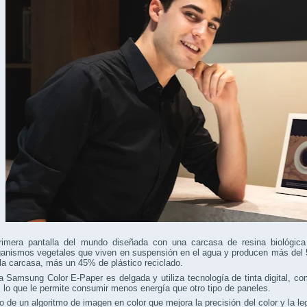
rimera pantalla del mundo diseñada con una carcasa de resina biológica 
anismos vegetales que viven en suspensión en el agua y producen más del 5
a carcasa, más un 45% de plástico reciclado.
 Samsung Color E-Paper es delgada y utiliza tecnología de tinta digital, 
, lo que le permite consumir menos energía que otro tipo de paneles.
 de un algoritmo de imagen en color que mejora la precisión del color y la legi