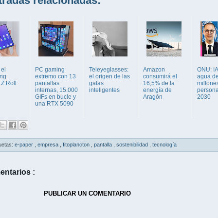
adas relacionadas:
 el
PC gaming
Teleyeglasses:
Amazon
ONU: IA
ng
extremo con 13
el origen de las
consumirá el
agua de
 Z Roll
pantallas
gafas
16,5% de la
millone
internas, 15.000
inteligentes
energía de
persona
GIFs en bucle y
Aragón
2030
una RTX 5090
uetas:
e-paper
,
empresa
,
fitoplancton
,
pantalla
,
sostenibilidad
,
tecnología
entarios :
PUBLICAR UN COMENTARIO