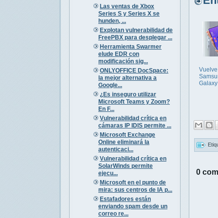
Entr
Las ventas de Xbox
Series S y Series X se
hunden, ...
Explotan vulnerabilidad de
FreePBX para desplegar ...
Herramienta Swarmer
elude EDR con
modificación sig...
Vuelve
ONLYOFFICE DocSpace:
Samsu
la mejor alternativa a
Galaxy
Google...
¿Es inseguro utilizar
Microsoft Teams y Zoom?
En F...
Vulnerabilidad crítica en
cámaras IP IDIS permite ...
Microsoft Exchange
Online eliminará la
Etiq
autenticaci...
Vulnerabilidad crítica en
SolarWinds permite
0 com
ejecu...
Microsoft en el punto de
mira: sus centros de IA p...
Estafadores están
enviando spam desde un
correo re...