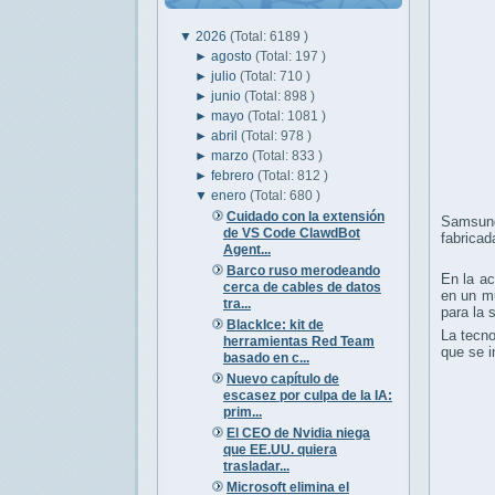
▼
2026
(Total: 6189 )
►
agosto
(Total: 197 )
►
julio
(Total: 710 )
►
junio
(Total: 898 )
►
mayo
(Total: 1081 )
►
abril
(Total: 978 )
►
marzo
(Total: 833 )
►
febrero
(Total: 812 )
▼
enero
(Total: 680 )
Cuidado con la extensión
Samsung
de VS Code ClawdBot
fabricad
Agent...
Barco ruso merodeando
En la ac
cerca de cables de datos
en un mu
tra...
para la 
BlackIce: kit de
La tecno
herramientas Red Team
que se i
basado en c...
Nuevo capítulo de
escasez por culpa de la IA:
prim...
El CEO de Nvidia niega
que EE.UU. quiera
trasladar...
Microsoft elimina el