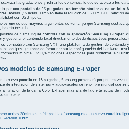
l suavizar las gradaciones y refinar los contornos, lo que se acerca a los cart
sta por una
pantalla de 13 pulgadas, un tamaño similar al de un folio 
res, mesas y puertas. También tiene resolución de 1600 x 1200, relación de 
ibilidad con USB tipo C.
ño es uno de sus mayores argumentos de venta, ya que Samsung destaca que
, batería incluida.
spositivo de Samsung
se controla con la aplicación Samsung E-Paper, d
ar y gestionar el contenido local directamente desde dispositivos personales,
 es compatible con Samsung VXT, una plataforma de gestión de contenido y
a los equipos gestionar de forma remota la configuración del hardware, reso
formación mínima. Incluye funciones específicas para optimizar la visibil
evia.
os modelos de Samsung E-Paper
n la nueva pantalla de 13 pulgadas, Samsung presentará por primera vez un
ica de integración de sistemas y audiovisuales de renombre mundial que se ce
a ampliación de la gama Color E-Paper más allá de la oferta actual de mod
las empresas.
:
computerhoy.20minutos.es/dispositivos/samsung-crea-un-nuevo-cartel-inteligente
s_6926908_0.html