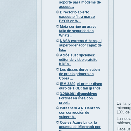
soporte para módems de
acceso...
Directorio abierto
expuesto filtra marco
BYOB en W...
Meta corrige un grave
fallo de seguridad en
Whats...
NASA estrena Athena, el
superordenador capaz de
ha...
Adiós suscripciones:
editor de video gratuito
KDEn...
Los discos duros suben
de precio primero en
Corea ...
IBM 3380, el primer disco
duro de 1 GB: tan grande...
3,280,081 dispositivos
Fortinet en línea con
propi...
Es la p
microorg
Wireshark 4.6.3 lanzado
10% de l
con corrección de
vulnerab...
La nueva
Qué es Azure Linux, la
tabletas
apuesta de Microsoft por
Hace uso