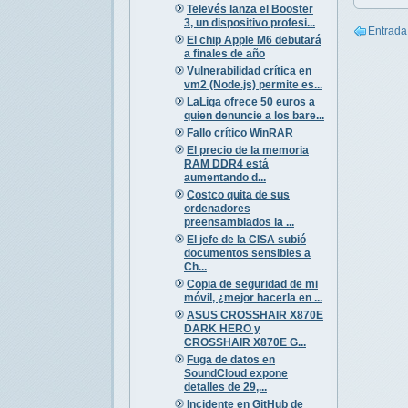
Televés lanza el Booster
3, un dispositivo profesi...
Entrada
El chip Apple M6 debutará
a finales de año
Vulnerabilidad crítica en
vm2 (Node.js) permite es...
LaLiga ofrece 50 euros a
quien denuncie a los bare...
Fallo crítico WinRAR
El precio de la memoria
RAM DDR4 está
aumentando d...
Costco quita de sus
ordenadores
preensamblados la ...
El jefe de la CISA subió
documentos sensibles a
Ch...
Copia de seguridad de mi
móvil, ¿mejor hacerla en ...
ASUS CROSSHAIR X870E
DARK HERO y
CROSSHAIR X870E G...
Fuga de datos en
SoundCloud expone
detalles de 29,...
Incidente en GitHub de