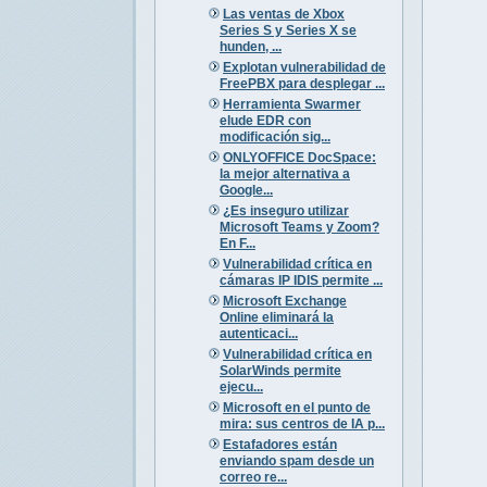
Las ventas de Xbox
Series S y Series X se
hunden, ...
Explotan vulnerabilidad de
FreePBX para desplegar ...
Herramienta Swarmer
elude EDR con
modificación sig...
ONLYOFFICE DocSpace:
la mejor alternativa a
Google...
¿Es inseguro utilizar
Microsoft Teams y Zoom?
En F...
Vulnerabilidad crítica en
cámaras IP IDIS permite ...
Microsoft Exchange
Online eliminará la
autenticaci...
Vulnerabilidad crítica en
SolarWinds permite
ejecu...
Microsoft en el punto de
mira: sus centros de IA p...
Estafadores están
enviando spam desde un
correo re...