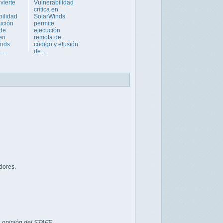
vierte
Vulnerabilidad
crítica en
bilidad
SolarWinds
ución
permite
de
ejecución
en
remota de
inds
código y elusión
..
de ...
dores.
 opinión del STAFF.