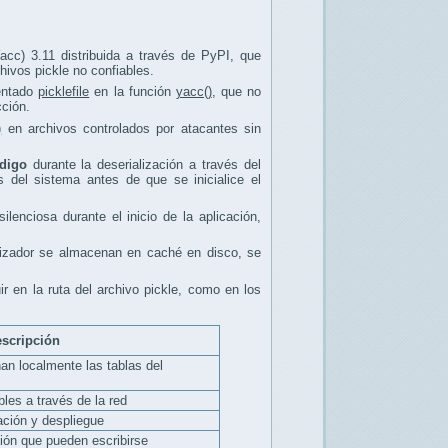
cc) 3.11 distribuida a través de PyPI, que
hivos pickle no confiables.
entado
picklefile
en la función
yacc()
, que no
cción.
)
en archivos controlados por atacantes sin
ódigo
durante la deserialización a través del
del sistema antes de que se inicialice el
lenciosa durante el inicio de la aplicación,
alizador se almacenan en caché en disco, se
ir en la ruta del archivo pickle, como en los
scripción
an localmente las tablas del
les a través de la red
ación y despliegue
ción que pueden escribirse