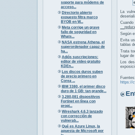
soporte para módems de
acceso...
La vuln
Directorio abierto
deserial
expuesto filtra marco
BYOB en W...
Cuand
__reduc
Meta corrige un grave
fallo de seguridad en
Según e
Whats...
Evita u
NASA estrena Athena, el
tablas d
superordenador capaz de
Trata to
ha...
lugar de
Adiós suscripciones:
editor de video gratuito
Los desa
KDEn...
exposic
Los discos duros suben
de precio primero en
Fuentes
Corea ...
https://
IBM 3380, el primer disco
duro de 1 GB: tan grande...
Entr
3,280,081 dispositivos
Fortinet en línea con
propi...
Wireshark 4.6.3 lanzado
con corrección de
vulnerab...
Qué es Azure Linux, la
apuesta de Microsoft por