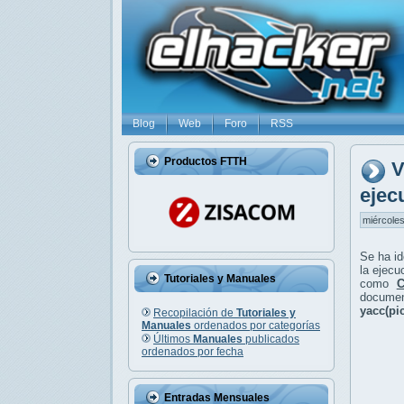
Blog
Web
Foro
RSS
Productos FTTH
V
ejec
miércoles
Se ha id
la ejecu
Tutoriales y Manuales
como
C
documen
yacc(pi
Recopilación de
Tutoriales y
Manuales
ordenados por categorías
Últimos
Manuales
publicados
ordenados por fecha
Entradas Mensuales