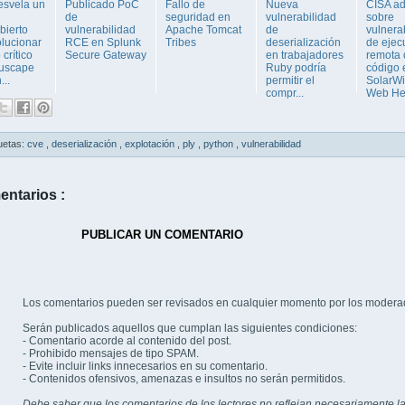
svela un
Publicado PoC
Fallo de
Nueva
CISA ad
de
seguridad en
vulnerabilidad
sobre
bierto
vulnerabilidad
Apache Tomcat
de
vulnera
olucionar
RCE en Splunk
Tribes
deserialización
de ejec
 crítico
Secure Gateway
en trabajadores
remota 
uscape
Ruby podría
código 
..
permitir el
SolarW
compr...
Web He.
uetas:
cve
,
deserialización
,
explotación
,
ply
,
python
,
vulnerabilidad
entarios :
PUBLICAR UN COMENTARIO
Los comentarios pueden ser revisados en cualquier momento por los modera
Serán publicados aquellos que cumplan las siguientes condiciones:
- Comentario acorde al contenido del post.
- Prohibido mensajes de tipo SPAM.
- Evite incluir links innecesarios en su comentario.
- Contenidos ofensivos, amenazas e insultos no serán permitidos.
Debe saber que los comentarios de los lectores no reflejan necesariamente la