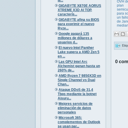
la...
OVH de
plan
GIGABYTE X870E AORUS
semicu
XTREME X3D AI TOP,
para s
caracterís...
un fallo
GIGABYTE afina su BIOS
de Jan
para exprimir el nuevo
median.
Ryze...
Google pagará 135
millones de dólares a
usuarios d...
Etiq
El nuevo Intel Panther
Lake supera a AMD Zen 5
en ...
0 com
Las GPU Intel Arc
Alchemist ganan hasta un
260% de...
AMD Ryzen 7 9850X3D en
Single Channel vs Dual
Chan...
Ataque DDoS de 31,4
Tbps mediante la botnet
Aisuru...
Mejores servicios de
eliminación de datos
personales
Microsoft 365:
complementos de Outlook
se usan par...