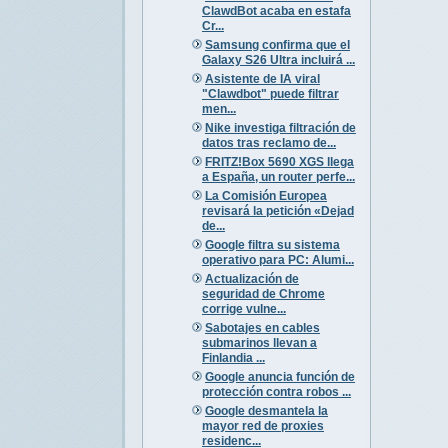
ClawdBot acaba en estafa
Cr...
Samsung confirma que el
Galaxy S26 Ultra incluirá ...
Asistente de IA viral
"Clawdbot" puede filtrar
men...
Nike investiga filtración de
datos tras reclamo de...
FRITZ!Box 5690 XGS llega
a España, un router perfe...
La Comisión Europea
revisará la petición «Dejad
de...
Google filtra su sistema
operativo para PC: Alumi...
Actualización de
seguridad de Chrome
corrige vulne...
Sabotajes en cables
submarinos llevan a
Finlandia ...
Google anuncia función de
protección contra robos ...
Google desmantela la
mayor red de proxies
residenc...