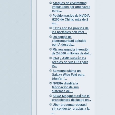
Ataques de eSkimming
impulsados por amenazas
persi...
Pedido masivo de NVIDIA
H200 de China: más de 2
mi...
Estos son los precios de
los portátiles con Intel ...
Un equipo de
ciberseguridad asistido
por IA descub...
Micron anuncia inversión
de 24.000 millones de dól...
Intel y AMD subirán los
precios de sus CPU para
IA...
Samsung ultima un
Galaxy Wide Fold para
triunfar f...
NVIDIA dividirá la
fabricación de sus
sistemas de ...
SEGA Meganet: así fue la
gran pionera del juego on...
Uber presenta robotaxi
sin conductor gracias a la
...