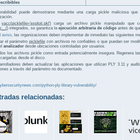
escribibles
erabilidad puede demostrarse mediante una carga pickle maliciosa que
ización.
o
yacc(picklefile='exploit.pkl')
carga un archivo pickle manipulado que co
e__()
integrados, se garantiza la
ejecución arbitraria de código
antes de que
l
aviso
, las organizaciones deben implementar de inmediato las siguientes me
sar el parámetro
picklefile
con archivos no confiables o que puedan ser modi
el
analizador
desde ubicaciones controladas por usuarios.
dos los archivos pickle como entrada potencialmente insegura. Regenera la
 cargarlas desde el disco.
rrolladores deben actualizar las aplicaciones que utilizan PLY 3.11 y audi
iones a través del parámetro no documentado.
:
cybersecuritynews.com/python-ply-library-vulnerability/
adas relacionadas: