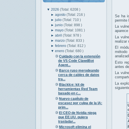
▼
2026
(Total: 6208 )
►
agosto
(Total: 216 )
Se ha i
►
julio
(Total: 710 )
permite 
►
junio
(Total: 898 )
La vulne
►
mayo
(Total: 1081 )
aparece 
►
abril
(Total: 978 )
La vuln
►
marzo
(Total: 833 )
realizar
►
febrero
(Total: 812 )
El módu
▼
enero
(Total: 680 )
métod
analizad
Cuidado con la extensión
de VS Code ClawdBot
Esto re
Agent...
antes de
Barco ruso merodeando
La vuln
cerca de cables de datos
comparte
tra...
La explo
BlackIce: kit de
siguient
herramientas Red Team
basado en c...
Nuevo capítulo de
escasez por culpa de la IA:
prim...
El CEO de Nvidia niega
que EE.UU. quiera
trasladar...
Microsoft elimina el