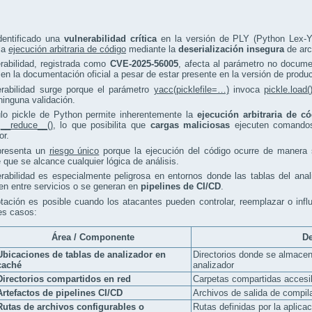
dentificado una
vulnerabilidad crítica
en la versión de PLY (Python Lex-Ya
la
ejecución arbitraria de código
mediante la
deserialización insegura
de arc
rabilidad, registrada como
CVE-2025-56005
, afecta al parámetro no docum
en la documentación oficial a pesar de estar presente en la versión de produ
erabilidad surge porque el parámetro
yacc(picklefile=…)
invoca
pickle.load(
 ninguna validación.
lo pickle de Python permite inherentemente la
ejecución arbitraria de c
o
__reduce__()
, lo que posibilita que
cargas maliciosas
ejecuten comandos 
or.
presenta un
riesgo único
porque la ejecución del código ocurre de manera si
 que se alcance cualquier lógica de análisis.
erabilidad es especialmente peligrosa en entornos donde las tablas del an
n entre servicios o se generan en
pipelines de CI/CD
.
tación es posible cuando los atacantes pueden controlar, reemplazar o influ
es casos:
Área / Componente
De
Ubicaciones de tablas de analizador en
Directorios donde se almacen
caché
analizador
Directorios compartidos en red
Carpetas compartidas accesib
Artefactos de pipelines CI/CD
Archivos de salida de compil
Rutas de archivos configurables o
Rutas definidas por la aplica