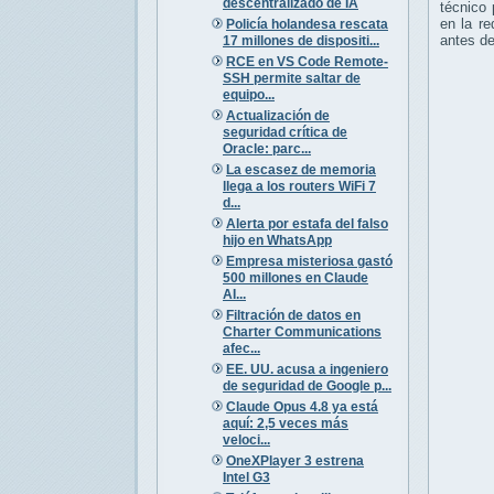
descentralizado de IA
técnico
en la re
Policía holandesa rescata
antes de
17 millones de dispositi...
RCE en VS Code Remote-
SSH permite saltar de
equipo...
Actualización de
seguridad crítica de
Oracle: parc...
La escasez de memoria
llega a los routers WiFi 7
d...
Alerta por estafa del falso
hijo en WhatsApp
Empresa misteriosa gastó
500 millones en Claude
AI...
Filtración de datos en
Charter Communications
afec...
EE. UU. acusa a ingeniero
de seguridad de Google p...
Claude Opus 4.8 ya está
aquí: 2,5 veces más
veloci...
OneXPlayer 3 estrena
Intel G3