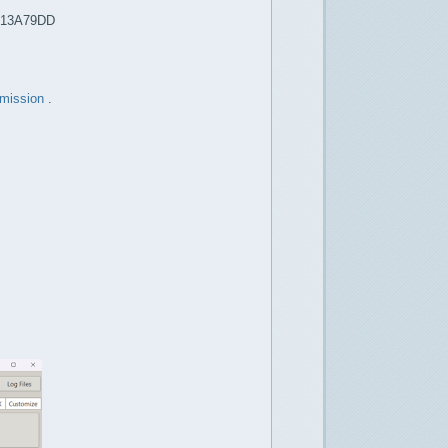
A13A79DD
smission
.