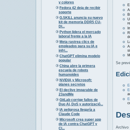
y colores
E
Fedora 42 deja de recibir
A
soporte
B
G.SKILL anuncia su nuevo
U
kit de memoria DDR5 CU-
r
DI...
I
Python lidera el mercado
R
laboral frente a la IA
d
Meta rastrea clics de
L
empleados para su IA e
A
infri...
s
M
ChatGPT elimina modelo
popular
Se prevé
China abre la primera
escuela de robots
Edic
humanoides
NVIDIA y Microsoft:
planes secretos
E
El declive imparable de
E
a
23andMe
E
GitLab corrige fallos de
c
Duo AI, DoS y autorizació...
IA peligrosa llegaría a
Des
Claude Code
Microsoft crea super app
de IA contra ChatGPT y
Archivo 
Cl...