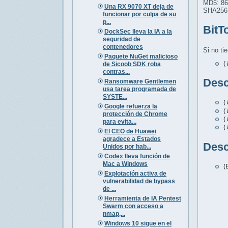
MD5: 8
Una RX 9070 XT deja de
SHA256
funcionar por culpa de su
p...
BitT
DockSec lleva la IA a la
seguridad de
contenedores
Si no ti
Paquete NuGet malicioso
(
de Sicoob SDK roba
contras...
Desc
Ransomware Gentlemen
usa tarea programada de
SYSTE...
(
Google refuerza la
(
protección de Chrome
(
para evita...
(
El CEO de Huawei
agradece a Estados
Desc
Unidos por hab...
Codex lleva función de
Mac a Windows
(
Explotación activa de
vulnerabilidad de bypass
de ...
Herramienta de IA Pentest
Swarm con acceso a
nmap,...
Windows 10 sigue en el