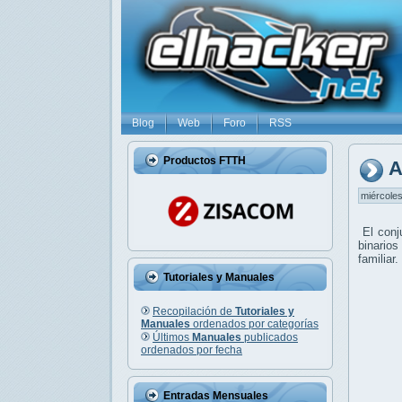
Blog
Web
Foro
RSS
Productos FTTH
A
miércoles
El conj
binarios
familiar
Tutoriales y Manuales
Recopilación de
Tutoriales y
Manuales
ordenados por categorías
Últimos
Manuales
publicados
ordenados por fecha
Entradas Mensuales