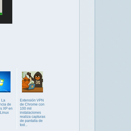
 La
Extensión VPN
ncia de
de Chrome con
s XP en
100 mil
Linux
instalaciones
realiza capturas
de pantalla de
tod...