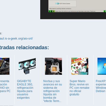
s:
aul.is-a-geek.org/aio-srt/
adas relacionadas:
resenta
GIGABYTE
Noctua y sus
Super Mario
FreeXP:
ración
EAGLE 360,
avances en su
Bros. revive en
experie
 AIO sin
refrigeración
sistema de
PC con remake
Window
 para PC
líquida para
refrigeración
no oficial
Debian 
usuarios
líquida sin
gratuito
exigentes
bomba de
"efecto Term...