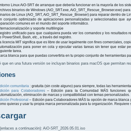
ntorno Linux AiO-SRT de arranque que debería funcionar en la mayoría de los si
rchivos binarios de Windows (AiO_SRT.exe, AiO_SRT_Rescue_Browser.exe) para 
inarios de Linux (AiO_SRT, AiO_SRT_Rescue_Browser) para reparar dentro de Li
n conjunto optimizado de aplicaciones personalizadas y seleccionadas que ayu
eparación comunes en el mundo del soporte informático.
nternacionalización y soporte multilingüe
egistro unificado para que cualquiera pueda ver los comandos y los resultados
e PowerShell, Bash, etc., a través del registro.
a licencia MIT significa que es libre de usar legalmente con fines comerciales, copiar,
utomatización para poner en cola y ejecutar varias tareas sin tener que estar p
iguiente tarea.
arca blanca para que puedas convertirla en tu propio conjunto de herramientas pa
 que en una futura versión se incluyan binarios para macOS que permitan rea
iones
dición comunitaria
: gratuita (sin coste alguno) para siempre, todas las herramient
dición para Colaboradores
– Edición para la Comunidad MÁS funciones que
utomatización, eliminación de marcas y compatibilidad con temas personalizados. 
dición Profesional
– Edición para Colaboradores MÁS la opción de marca blanca p
omo quieras y usar tu propia marca personalizada para tu organización. Requiere 
cargar
(enlaces a continuación): AiO-SRT_2026.05.01.iso