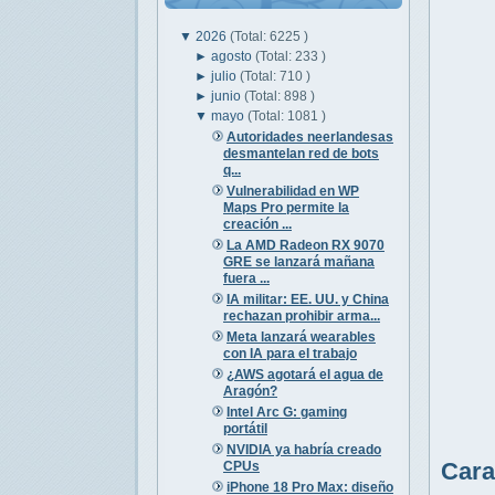
▼
2026
(Total: 6225 )
►
agosto
(Total: 233 )
►
julio
(Total: 710 )
►
junio
(Total: 898 )
▼
mayo
(Total: 1081 )
Autoridades neerlandesas
desmantelan red de bots
q...
Vulnerabilidad en WP
Maps Pro permite la
creación ...
La AMD Radeon RX 9070
GRE se lanzará mañana
fuera ...
IA militar: EE. UU. y China
rechazan prohibir arma...
Meta lanzará wearables
con IA para el trabajo
¿AWS agotará el agua de
Aragón?
Intel Arc G: gaming
portátil
NVIDIA ya habría creado
Cara
CPUs
iPhone 18 Pro Max: diseño