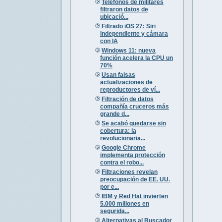
Teléfonos de militares
filtraron datos de
ubicació...
Filtrado iOS 27: Siri
independiente y cámara
con IA
Windows 11: nueva
función acelera la CPU un
70%
Usan falsas
actualizaciones de
reproductores de ví...
Filtración de datos
compañía cruceros más
grande d...
Se acabó quedarse sin
cobertura: la
revolucionaria...
Google Chrome
implementa protección
contra el robo...
Filtraciones revelan
preocupación de EE. UU.
por e...
IBM y Red Hat invierten
5.000 millones en
segurida...
Alternativas al Buscador