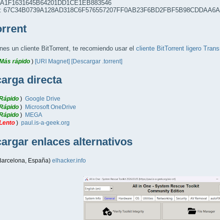
6A1F1631645B64201DD1CE1EB883546
: 67C34B0739A128AD318C6F576557207FF0AB23F6BD2FBF5B98CDDAA6
orrent
enes un cliente BitTorrent, te recomiendo usar el
cliente BitTorrent ligero Tran
Más rápido
)
[URI Magnet]
[Descargar .torrent]
arga directa
Rápido
)
Google Drive
Rápido
)
Microsoft OneDrive
Rápido
)
MEGA
Lento
)
paul.is-a-geek.org
argar enlaces alternativos
Barcelona, ​​España)
elhacker.info