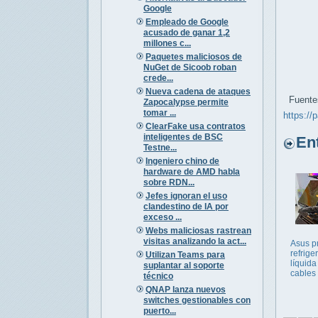
Google
Empleado de Google
acusado de ganar 1,2
millones c...
Paquetes maliciosos de
NuGet de Sicoob roban
crede...
Nueva cadena de ataques
Fuente
Zapocalypse permite
tomar ...
https://p
ClearFake usa contratos
inteligentes de BSC
Entr
Testne...
Ingeniero chino de
hardware de AMD habla
sobre RDN...
Jefes ignoran el uso
clandestino de IA por
exceso ...
Webs maliciosas rastrean
visitas analizando la act...
Asus p
refrige
Utilizan Teams para
líquida
suplantar al soporte
cables
técnico
QNAP lanza nuevos
switches gestionables con
puerto...