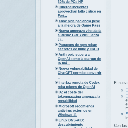
30% de PCs HP
Ciberdelincuentes
aprovechan fallo crítico en
Fort...
Xbox pide paciencia pese
a la mejora de Game Pass
Nueva amenaza vinculada
a Rusia: GREYVIBE lanza
ci...
Paquetes de npm roban
secretos de nube y CI/CD
Anthropic supera a
OpenAI como la startup de
IA má...
Nueva vulnerabilidad de
ChatGPT permite convertir
...
Interfaz remota de Codex
El nuevo
roba tokens de OpenAI
E
IA: el coste del
E
tokenmaxxing amenaza la
e
rentabilidad
e
Microsoft recomienda
m
antivirus externos en
E
Windows 11
i
Linux DNS-AID:
descubrimiento
Con las 