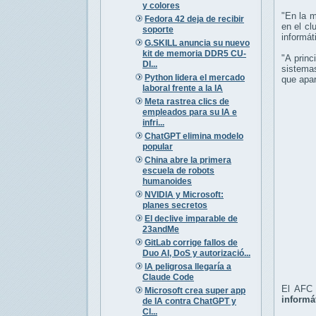
y colores
"En la m
Fedora 42 deja de recibir
en el cl
soporte
informát
G.SKILL anuncia su nuevo
kit de memoria DDR5 CU-
"A princ
DI...
sistemas
Python lidera el mercado
que apar
laboral frente a la IA
Meta rastrea clics de
empleados para su IA e
infri...
ChatGPT elimina modelo
popular
China abre la primera
escuela de robots
humanoides
NVIDIA y Microsoft:
planes secretos
El declive imparable de
23andMe
GitLab corrige fallos de
Duo AI, DoS y autorizació...
IA peligrosa llegaría a
Claude Code
El AFC 
Microsoft crea super app
informá
de IA contra ChatGPT y
Cl...