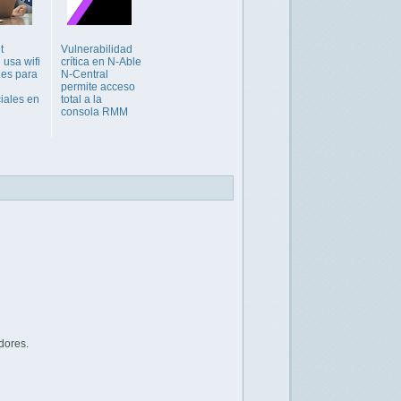
t
Vulnerabilidad
 usa wifi
crítica en N-Able
les para
N-Central
permite acceso
iales en
total a la
consola RMM
dores.