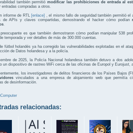
erabilidad también permitió
modificar las prohibiciones de entrada al es
ir entradas compradas a otros.
n informe de RTL
[enlace]
, el mismo fallo de seguridad también permitió el
s de APIs y claves compartidas, demostrando el hacker cómo podían
os
.
preocupante es que también demostraron cómo podían manipular 538 prohi
de temporada y ver detalles de más de 300.000 cuentas.
de fútbol holandés ya ha corregido las vulnerabilidades explotadas en el ataq
cción de Datos holandesa y a la policía.
iembre de 2025, la Policía Nacional holandesa también detuvo a dos adol
do un dispositivo de rastreo WiFi cerca de las oficinas de Europol y Eurojus
entemente, los investigadores de delitos financieros de los Países Bajos 
vidores
vinculados a una empresa de alojamiento web que permitía cibe
s de desinformación.
gComputer
adas relacionadas: