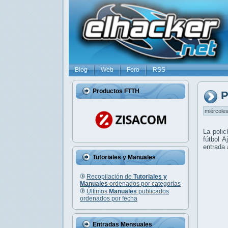
Blog
Web
Foro
RSS
Productos FTTH
P
miércoles
La poli
fútbol A
entrada 
Tutoriales y Manuales
Recopilación de
Tutoriales y
Manuales
ordenados por categorías
Últimos
Manuales
publicados
ordenados por fecha
Entradas Mensuales