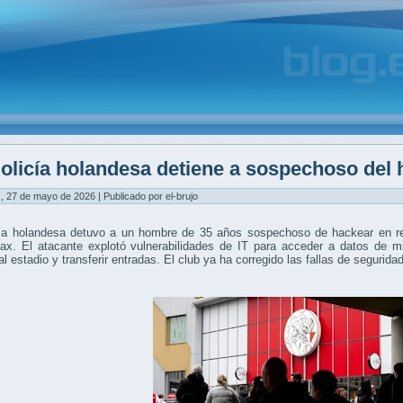
olicía holandesa detiene a sospechoso del 
, 27 de mayo de 2026 | Publicado por el-brujo
cía holandesa detuvo a un hombre de 35 años sospechoso de hackear en re
jax. El atacante explotó vulnerabilidades de IT para acceder a datos de m
al estadio y transferir entradas. El club ya ha corregido las fallas de segurid