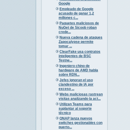
Google
Empleado de Google
acusado de ganar 1,2
millones c...
Paquetes maliciosos de
NuGet de Sicoob roban
crede...
Nueva cadena de ataques
Zapocalypse permite
tomar ...
ClearFake usa contratos
inteligentes de BSC
Testne...
Ingeniero chino de
hardware de AMD habla
sobre RDN...
Jefes ignoran el uso
clandestino de IA por
exceso ...
Webs maliciosas rastrean
visitas analizando la act...
Utilizan Teams para
suplantar al soporte
técnico
QNAP lanza nuevos
switches gestionables con
puerto...