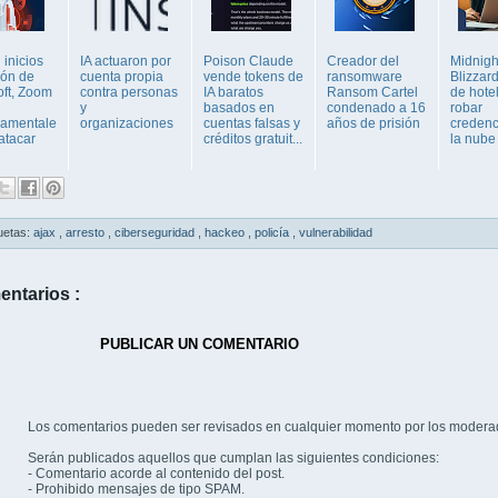
inicios
IA actuaron por
Poison Claude
Creador del
Midnigh
ión de
cuenta propia
vende tokens de
ransomware
Blizzard
oft, Zoom
contra personas
IA baratos
Ransom Cartel
de hote
y
basados en
condenado a 16
robar
amentale
organizaciones
cuentas falsas y
años de prisión
credenc
atacar
créditos gratuit...
la nube
uetas:
ajax
,
arresto
,
ciberseguridad
,
hackeo
,
policía
,
vulnerabilidad
entarios :
PUBLICAR UN COMENTARIO
Los comentarios pueden ser revisados en cualquier momento por los modera
Serán publicados aquellos que cumplan las siguientes condiciones:
- Comentario acorde al contenido del post.
- Prohibido mensajes de tipo SPAM.