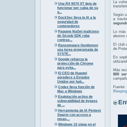
La vuln
Una RX 9070 XT deja de
transfer
funcionar por culpa de su
p...
Según u
DockSec lleva la IA a la
a travé
seguridad de
segund
contenedores
Paquete NuGet malicioso
Lo más 
de Sicoob SDK roba
abonos 
contras...
El club 
Ransomware Gentlemen
de Prote
usa tarea programada de
SYSTE...
En sept
Google refuerza la
utilizan
protección de Chrome
para evita...
Más reci
El CEO de Huawei
800 ser
agradece a Estados
campaña
Unidos por hab...
Fuente:
Codex lleva función de
Bleepin
Mac a Windows
Explotación activa de
Entr
vulnerabilidad de bypass
de ...
Herramienta de IA Pentest
Swarm con acceso a
nmap,...
Windows 10 sigue en el