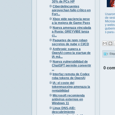
30% de PCs HP
Ciberdelincuentes
aprovechan fallo crítico en
Fort...
Usaron 
de ses
Xbox pide paciencia pese
Micros
a la mejora de Game Pass
y webs
Nueva amenaza vinculada
gubern
a Rusia: GREYVIBE lanza
s para 
ci...
Paquetes de npm roban
secretos de nube y CI/CD
Anthropic supera a
OpenAI como la startup de
Etiq
IA má...
Nueva vulnerabilidad de
ChatGPT permite convertir
0 com
...
Interfaz remota de Codex
roba tokens de OpenAI
IA: el coste del
tokenmaxxing amenaza la
rentabilidad
Microsoft recomienda
antivirus externos en
Windows 11
Linux DNS-AID:
descubrimiento