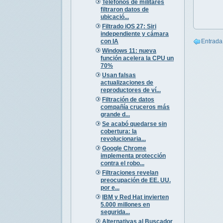
Teléfonos de militares
filtraron datos de
ubicació...
Filtrado iOS 27: Siri
independiente y cámara
con IA
Entrada
Windows 11: nueva
función acelera la CPU un
70%
Usan falsas
actualizaciones de
reproductores de ví...
Filtración de datos
compañía cruceros más
grande d...
Se acabó quedarse sin
cobertura: la
revolucionaria...
Google Chrome
implementa protección
contra el robo...
Filtraciones revelan
preocupación de EE. UU.
por e...
IBM y Red Hat invierten
5.000 millones en
segurida...
Alternativas al Buscador