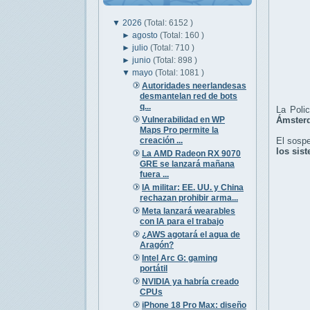
▼
2026
(Total: 6152 )
►
agosto
(Total: 160 )
►
julio
(Total: 710 )
►
junio
(Total: 898 )
▼
mayo
(Total: 1081 )
Autoridades neerlandesas
desmantelan red de bots
q...
La Poli
Vulnerabilidad en WP
Ámsterd
Maps Pro permite la
creación ...
El sosp
los sis
La AMD Radeon RX 9070
GRE se lanzará mañana
fuera ...
IA militar: EE. UU. y China
rechazan prohibir arma...
Meta lanzará wearables
con IA para el trabajo
¿AWS agotará el agua de
Aragón?
Intel Arc G: gaming
portátil
NVIDIA ya habría creado
CPUs
iPhone 18 Pro Max: diseño