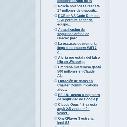
descentralizado de IA
Policía holandesa rescata
17 millones de dispositi...
RCE en VS Code Remote-
SSH permite saltar de
equipo...
Actualización de
seguridad crítica de
Oracle: parc...
La escasez de memoria
llega a los routers WiFi 7
d...
Alerta por estafa del falso
hijo en WhatsApp
Empresa misteriosa gastó
500 millones en Claude
AI...
Filtración de datos en
Charter Communications
afec...
EE. UU. acusa a ingeniero
de seguridad de Google p...
Claude Opus 4.8 ya está
aquí: 2,5 veces más
veloci...
OneXPlayer 3 estrena
Intel G3