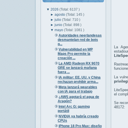
▼
2026
(Total: 6137 )
►
agosto
(Total: 145 )
►
julio
(Total: 710 )
►
junio
(Total: 898 )
▼
mayo
(Total: 1081 )
Autoridades neerlandesas
desmantelan red de bots
q...
La Agen
Vulnerabilidad en WP
estadou
Maps Pro permite la
LiteSpe
creación ...
La AMD Radeon RX 9070
Rastre
GRE se lanzará mañana
funcione
fuera ...
La vulne
IA militar: EE. UU. y China
privileg
rechazan prohibir arma...
Meta lanzará wearables
LiteSpe
con IA para el trabajo
el compl
¿AWS agotará el agua de
Aragón?
Se recom
Intel Arc G: gaming
48172:
portátil
NVIDIA ya habría creado
CPUs
iPhone 18 Pro Max: diseño