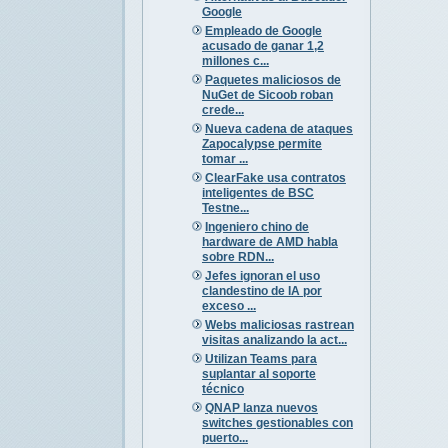
Google
Empleado de Google
acusado de ganar 1,2
millones c...
Paquetes maliciosos de
NuGet de Sicoob roban
crede...
Nueva cadena de ataques
Zapocalypse permite
tomar ...
ClearFake usa contratos
inteligentes de BSC
Testne...
Ingeniero chino de
hardware de AMD habla
sobre RDN...
Jefes ignoran el uso
clandestino de IA por
exceso ...
Webs maliciosas rastrean
visitas analizando la act...
Utilizan Teams para
suplantar al soporte
técnico
QNAP lanza nuevos
switches gestionables con
puerto...