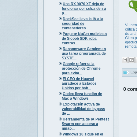
Una RX 9070 XT deja de
funcionar por culpa de su
p...
DockSec lleva la IA a la
seguridad de
Vulner
contenedores
crítica
de arc
Paquete NuGet malicioso
Gitea 
de Sicoob SDK roba
ejecuc
contras...
remota 
Ransomware Gentlemen
usa tarea programada de
SYSTE...
Google refuerza la
protección de Chrome
Etiq
para evita...
El CEO de Huawei
agradece a Estados
Unidos por hab...
0 com
Codex lleva función de
Mac a Windows
Explotación activa de
vulnerabilidad de bypass
de ...
Herramienta de IA Pentest
Swarm con acceso a
nmap,...
Windows 10 sigue en el