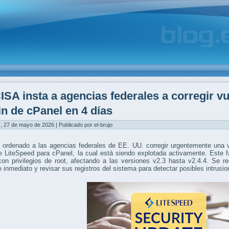
ISA insta a agencias federales a corregir vu
in de cPanel en 4 días
, 27 de mayo de 2026 | Publicado por el-brujo
ordenado a las agencias federales de EE. UU. corregir urgentemente una vu
e LiteSpeed para cPanel, la cual está siendo explotada activamente. Este 
con privilegios de root, afectando a las versiones v2.3 hasta v2.4.4. Se r
e inmediato y revisar sus registros del sistema para detectar posibles intrusio