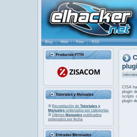
Blog
Web
Foro
RSS
Productos FTTH
C
plug
miércoles
CISA ha 
plugin d
Tutoriales y Manuales
scripts 
plugin d
Recopilación de
Tutoriales y
Manuales
ordenados por categorías
Últimos
Manuales
publicados
ordenados por fecha
Entradas Mensuales