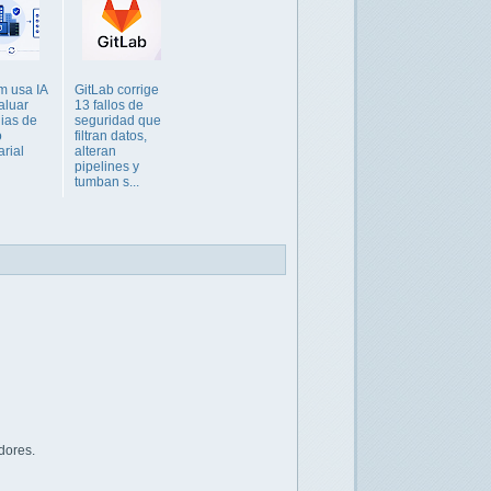
 usa IA
GitLab corrige
aluar
13 fallos de
gias de
seguridad que
o
filtran datos,
rial
alteran
pipelines y
tumban s...
dores.