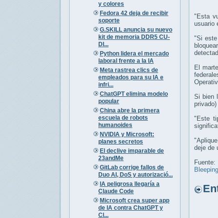
y colores
Fedora 42 deja de recibir
"Esta v
soporte
usuario 
G.SKILL anuncia su nuevo
kit de memoria DDR5 CU-
"Si este
DI...
bloquear
detectad
Python lidera el mercado
laboral frente a la IA
El mart
Meta rastrea clics de
federale
empleados para su IA e
Operati
infri...
ChatGPT elimina modelo
Si bien 
popular
privado)
China abre la primera
escuela de robots
"Este t
humanoides
signific
NVIDIA y Microsoft:
"Aplique
planes secretos
deje de 
El declive imparable de
23andMe
Fuente:
GitLab corrige fallos de
Bleepin
Duo AI, DoS y autorizació...
IA peligrosa llegaría a
Entr
Claude Code
Microsoft crea super app
de IA contra ChatGPT y
Cl...