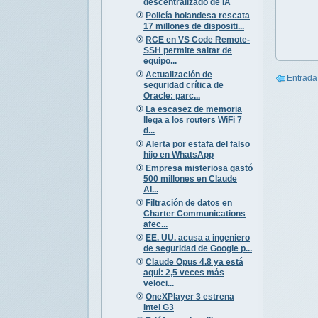
descentralizado de IA
Policía holandesa rescata
17 millones de dispositi...
RCE en VS Code Remote-
SSH permite saltar de
equipo...
Actualización de
Entrada
seguridad crítica de
Oracle: parc...
La escasez de memoria
llega a los routers WiFi 7
d...
Alerta por estafa del falso
hijo en WhatsApp
Empresa misteriosa gastó
500 millones en Claude
AI...
Filtración de datos en
Charter Communications
afec...
EE. UU. acusa a ingeniero
de seguridad de Google p...
Claude Opus 4.8 ya está
aquí: 2,5 veces más
veloci...
OneXPlayer 3 estrena
Intel G3