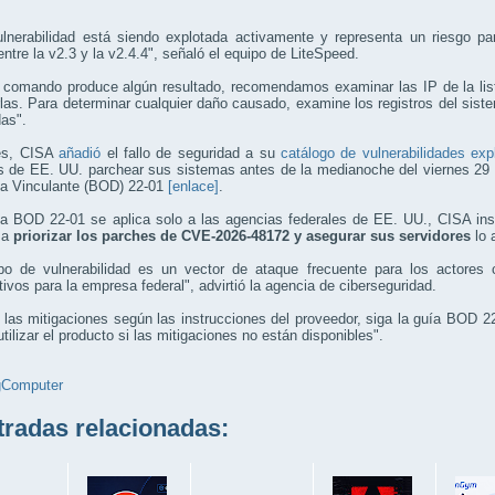
ulnerabilidad está siendo explotada activamente y representa un riesgo p
entre la v2.3 y la v2.4.4", señaló el equipo de LiteSpeed.
 comando produce algún resultado, recomendamos examinar las IP de la lista
las. Para determinar cualquier daño causado, examine los registros del siste
as".
es, CISA
añadió
el fallo de seguridad a su
catálogo de vulnerabilidades ex
s de EE. UU. parchear sus sistemas antes de la medianoche del viernes 29 
va Vinculante (BOD) 22-01
[enlace]
.
la BOD 22-01 se aplica solo a las agencias federales de EE. UU., CISA inst
 a
priorizar los parches de CVE-2026-48172 y asegurar sus servidores
lo 
ipo de vulnerabilidad es un vector de ataque frecuente para los actores c
ativos para la empresa federal", advirtió la agencia de ciberseguridad.
 las mitigaciones según las instrucciones del proveedor, siga la guía BOD 22
utilizar el producto si las mitigaciones no están disponibles".
gComputer
adas relacionadas: