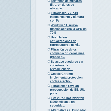
Teléfonos de militares
filtraron datos de
ubicació...
Filtrado iOS 27: Siri
independiente y cámara
con IA
Windows 11: nueva
función acelera la CPU un
70%
Usan falsas
actualizaciones de
reproductores de ví...
Filtración de datos
compañía cruceros más
grande d...
Se acabó quedarse sin
cobertura: la
revolucionaria...
Google Chrome
implementa protección
contra el robo...
Filtraciones revelan
preocupación de EE. UU.
por e...
IBM y Red Hat invierten
5.000 millones en
segurida...
Alternativas al Buscador