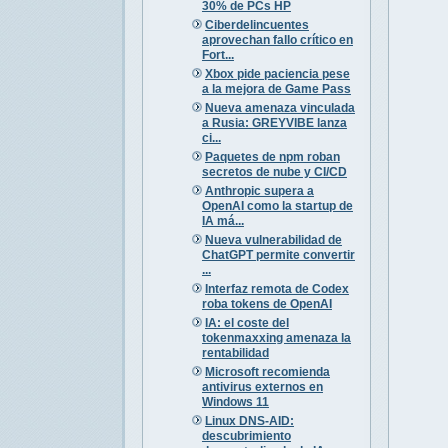
30% de PCs HP
Ciberdelincuentes
aprovechan fallo crítico en
Fort...
Xbox pide paciencia pese
a la mejora de Game Pass
Nueva amenaza vinculada
a Rusia: GREYVIBE lanza
ci...
Paquetes de npm roban
secretos de nube y CI/CD
Anthropic supera a
OpenAI como la startup de
IA má...
Nueva vulnerabilidad de
ChatGPT permite convertir
...
Interfaz remota de Codex
roba tokens de OpenAI
IA: el coste del
tokenmaxxing amenaza la
rentabilidad
Microsoft recomienda
antivirus externos en
Windows 11
Linux DNS-AID:
descubrimiento