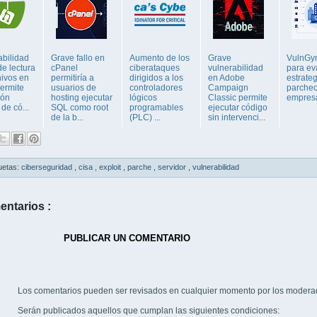
abilidad
Grave fallo en
Aumento de los
Grave
VulnGym
 de lectura
cPanel
ciberataques
vulnerabilidad
para ev
hivos en
permitiría a
dirigidos a los
en Adobe
estrate
permite
usuarios de
controladores
Campaign
parche
ión
hosting ejecutar
lógicos
Classic permite
empresa
de có...
SQL como root
programables
ejecutar código
de la b...
(PLC) ...
sin intervenci...
uetas:
ciberseguridad
,
cisa
,
exploit
,
parche
,
servidor
,
vulnerabilidad
entarios :
PUBLICAR UN COMENTARIO
Los comentarios pueden ser revisados en cualquier momento por los modera
Serán publicados aquellos que cumplan las siguientes condiciones: