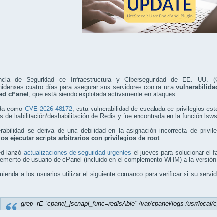
cia de Seguridad de Infraestructura y Ciberseguridad de EE. UU. (
nidenses cuatro días para asegurar sus servidores contra una
vulnerabilida
ed cPanel
, que está siendo explotada activamente en ataques.
ada como
CVE-2026-48172
, esta vulnerabilidad de escalada de privilegios es
s de habilitación/deshabilitación de Redis y fue encontrada en la función lsws
rabilidad se deriva de una debilidad en la asignación incorrecta de privi
ios ejecutar scripts arbitrarios con privilegios de root
.
ed lanzó
actualizaciones de seguridad urgentes
el jueves para solucionar el fa
emento de usuario de cPanel (incluido en el complemento WHM) a la versión
ienda a los usuarios utilizar el siguiente comando para verificar si su serv
grep -rE "cpanel_jsonapi_func=redisAble" /var/cpanel/logs /usr/local/c