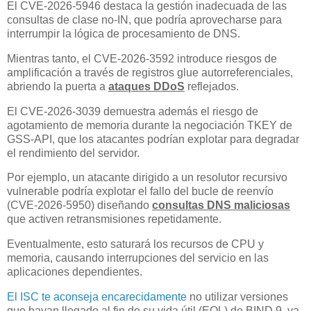
El CVE-2026-5946 destaca la gestión inadecuada de las
consultas de clase no-IN, que podría aprovecharse para
interrumpir la lógica de procesamiento de DNS.
Mientras tanto, el CVE-2026-3592 introduce riesgos de
amplificación a través de registros glue autorreferenciales,
abriendo la puerta a
ataques DDoS
reflejados.
El CVE-2026-3039 demuestra además el riesgo de
agotamiento de memoria durante la negociación TKEY de
GSS-API, que los atacantes podrían explotar para degradar
el rendimiento del servidor.
Por ejemplo, un atacante dirigido a un resolutor recursivo
vulnerable podría explotar el fallo del bucle de reenvío
(CVE-2026-5950) diseñando
consultas DNS maliciosas
que activen retransmisiones repetidamente.
Eventualmente, esto saturará los recursos de CPU y
memoria, causando interrupciones del servicio en las
aplicaciones dependientes.
El ISC te aconseja encarecidamente
no utilizar versiones
que hayan llegado al fin de su vida útil (EOL) de BIND 9, ya