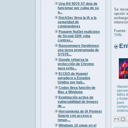
Una RX 9070 XT deja de
funcionar por culpa de su
Se reco
p...
opción i
DockSec lleva la IA a la
embargo
seguridad de
intencio
contenedores
Fuente:
Paquete NuGet malicioso
THN
de Sicoob SDK roba
contras...
Entr
Ransomware Gentlemen
usa tarea programada de
SYSTE...
Google refuerza la
protección de Chrome
para evita...
El CEO de Huawei
agradece a Estados
Unidos por hab...
Atacan
Codex lleva función de
aprove
Mac a Windows
fallos 
Explotación activa de
y Kube
vulnerabilidad de bypass
para
de ...
compr
sistem
Herramienta de IA Pentest
Swarm con acceso a
nmap,...
Windows 10 sigue en el