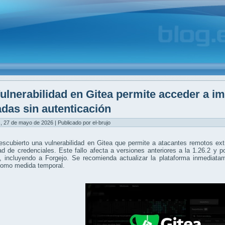
ulnerabilidad en Gitea permite acceder a 
adas sin autenticación
, 27 de mayo de 2026 | Publicado por el-brujo
escubierto una vulnerabilidad en Gitea que permite a atacantes remotos ex
d de credenciales. Este fallo afecta a versiones anteriores a la 1.26.2 y
, incluyendo a Forgejo. Se recomienda actualizar la plataforma inmediatam
como medida temporal.