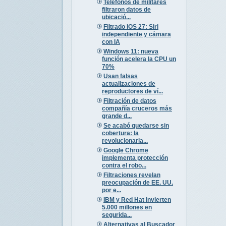
Teléfonos de militares
filtraron datos de
ubicació...
Filtrado iOS 27: Siri
independiente y cámara
con IA
Windows 11: nueva
función acelera la CPU un
70%
Usan falsas
actualizaciones de
reproductores de ví...
Filtración de datos
compañía cruceros más
grande d...
Se acabó quedarse sin
cobertura: la
revolucionaria...
Google Chrome
implementa protección
contra el robo...
Filtraciones revelan
preocupación de EE. UU.
por e...
IBM y Red Hat invierten
5.000 millones en
segurida...
Alternativas al Buscador