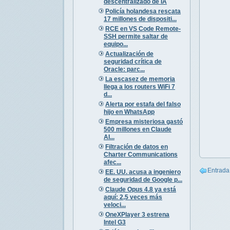
descentralizado de IA
Policía holandesa rescata
17 millones de dispositi...
RCE en VS Code Remote-
SSH permite saltar de
equipo...
Actualización de
seguridad crítica de
Oracle: parc...
La escasez de memoria
llega a los routers WiFi 7
d...
Alerta por estafa del falso
hijo en WhatsApp
Empresa misteriosa gastó
500 millones en Claude
AI...
Filtración de datos en
Charter Communications
afec...
Entrada
EE. UU. acusa a ingeniero
de seguridad de Google p...
Claude Opus 4.8 ya está
aquí: 2,5 veces más
veloci...
OneXPlayer 3 estrena
Intel G3