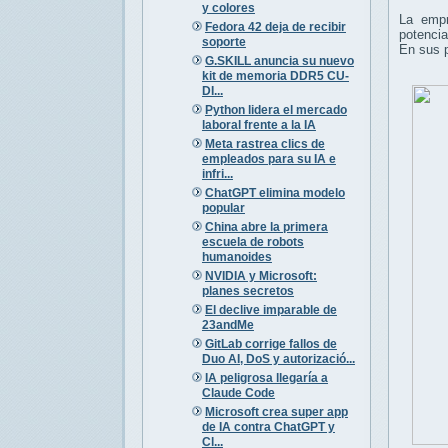
y colores
La empr
Fedora 42 deja de recibir
potencia
soporte
En sus 
G.SKILL anuncia su nuevo
kit de memoria DDR5 CU-
DI...
Python lidera el mercado
laboral frente a la IA
Meta rastrea clics de
empleados para su IA e
infri...
ChatGPT elimina modelo
popular
China abre la primera
escuela de robots
humanoides
NVIDIA y Microsoft:
planes secretos
El declive imparable de
23andMe
GitLab corrige fallos de
Duo AI, DoS y autorizació...
IA peligrosa llegaría a
Claude Code
Microsoft crea super app
de IA contra ChatGPT y
Cl...