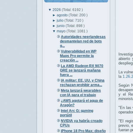
▼
2026
(Total: 6192 )
►
agosto
(Total: 200 )
►
julio
(Total: 710 )
►
junio
(Total: 898 )
▼
mayo
(Total: 1081 )
Autoridades neerlandesas
desmantelan red de bots
q...
Vulnerabilidad en WP
Investig
Maps Pro permite la
abierto
creación ...
desplieg
La AMD Radeon RX 9070
GRE se lanzará mañana
La vulne
fuera ...
la
1.26.
IA militar: EE. UU. y China
rechazan prohibir arma...
Según N
desaperc
Meta lanzará wearables
y el Re
con IA para el trabajo
minorist
¿AWS agotará el agua de
Aragón?
"En las 
Intel Arc G: gaming
operado
portátil
NVIDIA ya habría creado
"El regi
CPUs
previo, 
fueran p
iPhone 18 Pro Max: diseño