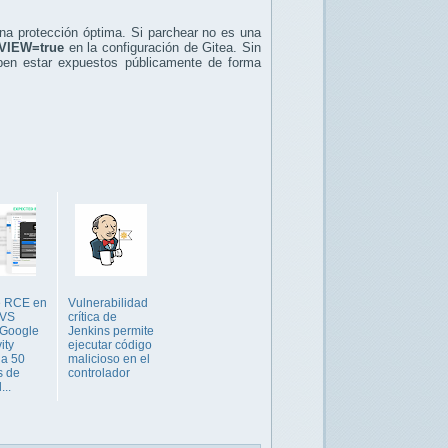
na protección óptima. Si parchear no es una
_VIEW=true
en la configuración de Gitea. Sin
ben estar expuestos públicamente de forma
e RCE en
Vulnerabilidad
 VS
crítica de
 Google
Jenkins permite
ity
ejecutar código
 a 50
malicioso en el
s de
controlador
...