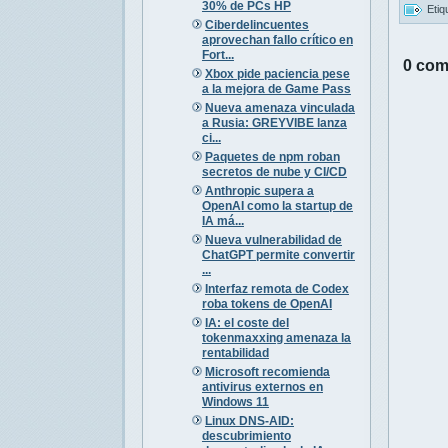
30% de PCs HP
Etiq
Ciberdelincuentes
aprovechan fallo crítico en
Fort...
0 com
Xbox pide paciencia pese
a la mejora de Game Pass
Nueva amenaza vinculada
a Rusia: GREYVIBE lanza
ci...
Paquetes de npm roban
secretos de nube y CI/CD
Anthropic supera a
OpenAI como la startup de
IA má...
Nueva vulnerabilidad de
ChatGPT permite convertir
...
Interfaz remota de Codex
roba tokens de OpenAI
IA: el coste del
tokenmaxxing amenaza la
rentabilidad
Microsoft recomienda
antivirus externos en
Windows 11
Linux DNS-AID:
descubrimiento