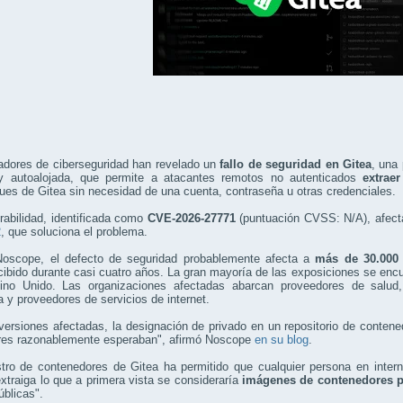
adores de ciberseguridad han revelado un
fallo de seguridad en Gitea
, una
 y autoalojada, que permite a atacantes remotos no autenticados
extrae
ues de Gitea sin necesidad de una cuenta, contraseña u otras credenciales.
rabilidad, identificada como
CVE-2026-27771
(puntuación CVSS: N/A), afecta
2
, que soluciona el problema.
oscope, el defecto de seguridad probablemente afecta a
más de 30.000 
ibido durante casi cuatro años. La gran mayoría de las exposiciones se enc
ino Unido. Las organizaciones afectadas abarcan proveedores de salud, f
a y proveedores de servicios de internet.
versiones afectadas, la designación de privado en un repositorio de contene
res razonablemente esperaban", afirmó Noscope
en su blog
.
stro de contenedores de Gitea ha permitido que cualquier persona en inter
extraiga lo que a primera vista se consideraría
imágenes de contenedores p
úblicas".