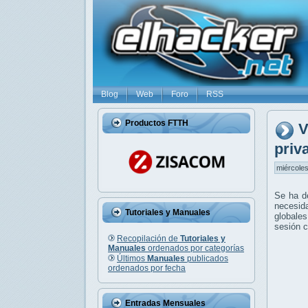
Blog
Web
Foro
RSS
Productos FTTH
V
priv
miércoles
Se ha d
necesida
Tutoriales y Manuales
globales
sesión 
Recopilación de
Tutoriales y
Manuales
ordenados por categorías
Últimos
Manuales
publicados
ordenados por fecha
Entradas Mensuales