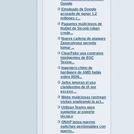
Google
Empleado de Google
acusado de ganar 1,2
millones c...
Paquetes maliciosos de
NuGet de Sicoob roban
crede...
Nueva cadena de ataques
Zapocalypse permite
tomar ...
ClearFake usa contratos
inteligentes de BSC
Testne...
Ingeniero chino de
hardware de AMD habla
sobre RDN...
Jefes ignoran el uso
clandestino de IA por
exceso ...
Webs maliciosas rastrean
visitas analizando la act...
Utilizan Teams para
suplantar al soporte
técnico
QNAP lanza nuevos
switches gestionables con
puerto...