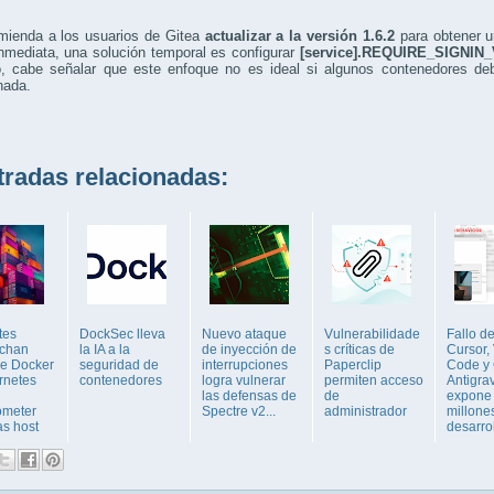
mienda a los usuarios de Gitea
actualizar a la versión 1.6.2
para obtener u
nmediata, una solución temporal es configurar
[service].REQUIRE_SIGNIN
, cabe señalar que este enfoque no es ideal si algunos contenedores de
nada.
adas relacionadas:
tes
DockSec lleva
Nuevo ataque
Vulnerabilidade
Fallo d
chan
la IA a la
de inyección de
s críticas de
Cursor,
de Docker
seguridad de
interrupciones
Paperclip
Code y
rnetes
contenedores
logra vulnerar
permiten acceso
Antigrav
las defensas de
de
expone
ometer
Spectre v2...
administrador
millone
as host
desarrol