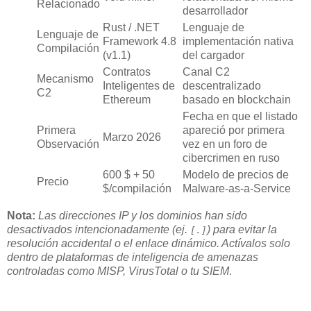
Relacionado
desarrollador
Rust / .NET
Lenguaje de
Lenguaje de
Framework 4.8
implementación nativa
Compilación
(v1.1)
del cargador
Contratos
Canal C2
Mecanismo
Inteligentes de
descentralizado
C2
Ethereum
basado en blockchain
Fecha en que el listado
Primera
apareció por primera
Marzo 2026
Observación
vez en un foro de
cibercrimen en ruso
600 $ + 50
Modelo de precios de
Precio
$/compilación
Malware-as-a-Service
Nota:
Las direcciones IP y los dominios han sido
desactivados intencionadamente (ej.
) para evitar la
[.]
resolución accidental o el enlace dinámico. Actívalos solo
dentro de plataformas de inteligencia de amenazas
controladas como MISP, VirusTotal o tu SIEM
.