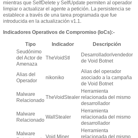
mientras que SelfDelete y SelfUpdate permiten al operador
limpiar o actualizar el agente a petición. La persistencia se
establece a través de una tarea programada que fue
introducida en la actualización v1.1.
Indicadores Operativos de Compromiso (IoCs):-
Tipo
Indicador
Descripción
Seudónimo
Desarrollador/vendedor
del Actor de
TheVoidStl
de Void Botnet
Amenaza
Alias del operador
Alias del
nikoniko
asociado a la campaña
Operador
de Void Botnet
Herramienta
Malware
TheVoidStealer
relacionada del mismo
Relacionado
desarrollador
Herramienta
Malware
WallStealer
relacionada del mismo
Relacionado
desarrollador
Herramienta
Malware
Void Miner
relacionada del mismo