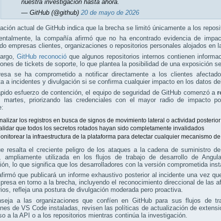
nuestra investigación hasta ahora.
— GitHub (@github)
20 de mayo de 2026
ación actual de GitHub indica que la brecha se limitó únicamente a los reposi
ntalmente, la compañía afirmó que no ha encontrado evidencia de impacto 
do empresas clientes, organizaciones o repositorios personales alojados en l
argo,
GitHub reconoció
que algunos repositorios internos contienen informa
iones de tickets de soporte, lo que plantea la posibilidad de una exposición s
esa se ha comprometido a notificar directamente a los clientes afectado
a a incidentes y divulgación si se confirma cualquier impacto en los datos del
ápido esfuerzo de contención, el equipo de seguridad de GitHub comenzó a
r
l martes, priorizando las credenciales con el mayor radio de impacto po
e:
nalizar los registros en busca de signos de movimiento lateral o actividad posterior
alidar que todos los secretos rotados hayan sido completamente invalidados
onitorear la infraestructura de la plataforma para detectar cualquier mecanismo de
ue resalta el creciente peligro de los ataques a la cadena de suministro
, ampliamente utilizada en los flujos de trabajo de desarrollo de Angul
ción, lo que significa que los desarrolladores con la versión comprometida in
firmó que publicará un informe exhaustivo posterior al incidente una vez qu
presa en torno a la brecha, incluyendo el reconocimiento direccional de las a
rios, refleja una postura de divulgación moderada pero proactiva.
seja a las organizaciones que confíen en GitHub para sus flujos de trab
nes de VS Code instaladas, revisen las políticas de actualización de extensi
o a la API o a los repositorios mientras continúa la investigación.