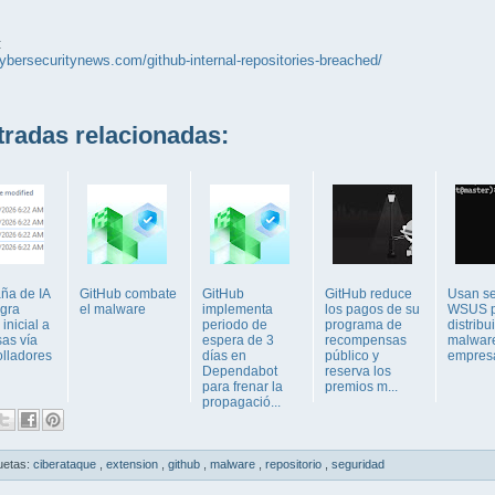
:
cybersecuritynews.com/github-internal-repositories-breached/
adas relacionadas:
a de IA
GitHub combate
GitHub
GitHub reduce
Usan se
ogra
el malware
implementa
los pagos de su
WSUS p
inicial a
periodo de
programa de
distribui
as vía
espera de 3
recompensas
malwar
olladores
días en
público y
empres
Dependabot
reserva los
para frenar la
premios m...
propagació...
uetas:
ciberataque
,
extension
,
github
,
malware
,
repositorio
,
seguridad