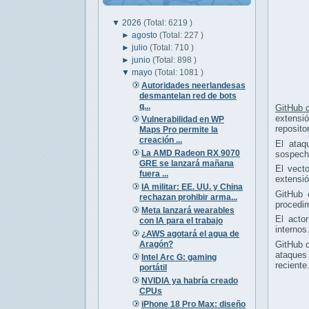
▼
2026
(Total: 6219 )
►
agosto
(Total: 227 )
►
julio
(Total: 710 )
►
junio
(Total: 898 )
▼
mayo
(Total: 1081 )
Autoridades neerlandesas
desmantelan red de bots
q...
GitHub c
extensi
Vulnerabilidad en WP
reposito
Maps Pro permite la
creación ...
El ataq
La AMD Radeon RX 9070
sospecho
GRE se lanzará mañana
El vect
fuera ...
extensió
IA militar: EE. UU. y China
GitHub 
rechazan prohibir arma...
procedim
Meta lanzará wearables
El acto
con IA para el trabajo
internos
¿AWS agotará el agua de
Aragón?
GitHub c
ataques
Intel Arc G: gaming
reciente
portátil
NVIDIA ya habría creado
CPUs
iPhone 18 Pro Max: diseño