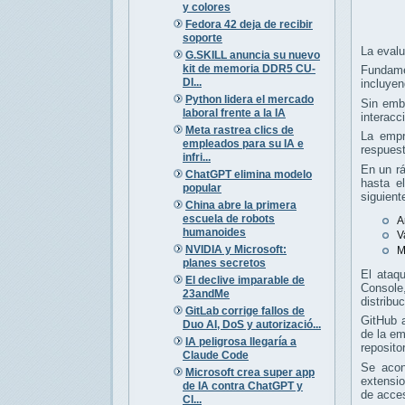
y colores
Fedora 42 deja de recibir
soporte
La evalu
G.SKILL anuncia su nuevo
kit de memoria DDR5 CU-
Fundame
DI...
incluyen
Python lidera el mercado
Sin emb
laboral frente a la IA
interacc
Meta rastrea clics de
La empr
empleados para su IA e
respuest
infri...
En un r
ChatGPT elimina modelo
hasta e
popular
siguient
China abre la primera
escuela de robots
A
humanoides
V
NVIDIA y Microsoft:
M
planes secretos
El ataq
El declive imparable de
Console
23andMe
distribu
GitLab corrige fallos de
GitHub a
Duo AI, DoS y autorizació...
de la em
IA peligrosa llegaría a
reposito
Claude Code
Se acon
Microsoft crea super app
extensio
de IA contra ChatGPT y
de acces
Cl...