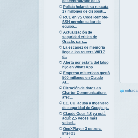
descentralizado de IA
Policía holandesa rescata
17 millones de dispositi...
RCE en VS Code Remote-
SSH permite saltar de
equipo...
Actualización de
seguridad crítica de
Oracle: parc...
La escasez de memoria
llega a los routers WiFi 7
d...
Alerta por estafa del falso
hijo en WhatsApp
Empresa misteriosa gastó
500 millones en Claude
AI...
Filtración de datos en
Entrada
Charter Communications
afec...
EE. UU. acusa a ingeniero
de seguridad de Google p...
Claude Opus 4.8 ya está
aquí: 2,5 veces más
veloci...
OneXPlayer 3 estrena
Intel G3