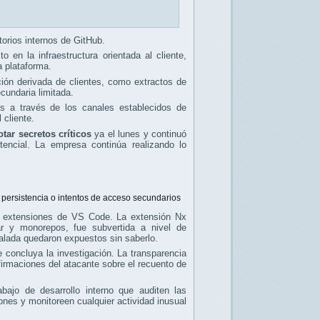
torios internos de GitHub.
en la infraestructura orientada al cliente,
a plataforma.
ción derivada de clientes, como extractos de
ecundaria limitada.
s a través de los canales establecidos de
 cliente.
otar secretos críticos
ya el lunes y continuó
tencial. La empresa continúa realizando lo
 persistencia o intentos de acceso secundarios
 de extensiones de VS Code. La extensión Nx
ar y monorepos, fue subvertida a nivel de
stalada quedaron expuestos sin saberlo.
e concluya la investigación. La transparencia
firmaciones del atacante sobre el recuento de
ajo de desarrollo interno que auditen las
ones y monitoreen cualquier actividad inusual