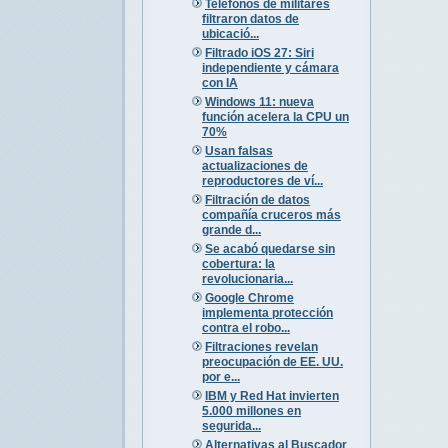
Teléfonos de militares
filtraron datos de
ubicació...
Filtrado iOS 27: Siri
independiente y cámara
con IA
Windows 11: nueva
función acelera la CPU un
70%
Usan falsas
actualizaciones de
reproductores de ví...
Filtración de datos
compañía cruceros más
grande d...
Se acabó quedarse sin
cobertura: la
revolucionaria...
Google Chrome
implementa protección
contra el robo...
Filtraciones revelan
preocupación de EE. UU.
por e...
IBM y Red Hat invierten
5.000 millones en
segurida...
Alternativas al Buscador