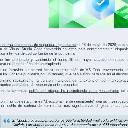
onfirmó una brecha de seguridad significativa
el 18 de mayo de 2026, despu
ón de Visual Studio Code convertida en arma para comprometer el disposit
rios internos de código fuente de la compañía.
ue fue detectado y contenido el lunes 18 de mayo, cuando el equipo de
sa en el punto final de un empleado.
or de intrusión se rastreó hasta una extensión de VS Code envenenada, e
n Nx Console publicada por un tercero, que había sido instalada en el dispos
eliminó rápidamente la versión maliciosa de la extensión del marketplace,
ientos completos de respuesta ante incidentes.
r de la amenaza
detrás del ataque ha reivindicado la responsabilidad
de ex
.
onfirmó que esta cifra es "direccionalmente consistente" con su investigació
 de estilo de cadena de suministro más significativos dirigidos a una p
.
2/ Nuestra evaluación actual es que la actividad implicó la exfiltració
GitHub. Las afirmaciones actuales del atacante de ~3.800 repositori