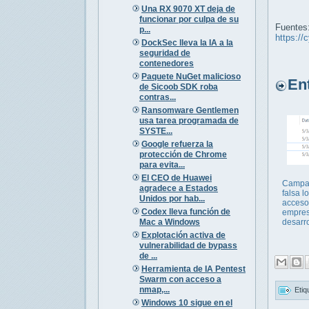
Una RX 9070 XT deja de
funcionar por culpa de su
Fuentes
p...
https://
DockSec lleva la IA a la
seguridad de
contenedores
Paquete NuGet malicioso
Entr
de Sicoob SDK roba
contras...
Ransomware Gentlemen
usa tarea programada de
SYSTE...
Google refuerza la
protección de Chrome
para evita...
El CEO de Huawei
Campañ
agradece a Estados
falsa l
Unidos por hab...
acceso 
Codex lleva función de
empres
Mac a Windows
desarr
Explotación activa de
vulnerabilidad de bypass
de ...
Herramienta de IA Pentest
Swarm con acceso a
nmap,...
Etiq
Windows 10 sigue en el