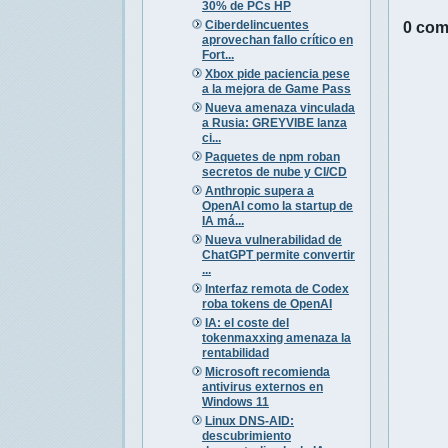
30% de PCs HP
Ciberdelincuentes
0 com
aprovechan fallo crítico en
Fort...
Xbox pide paciencia pese
a la mejora de Game Pass
Nueva amenaza vinculada
a Rusia: GREYVIBE lanza
ci...
Paquetes de npm roban
secretos de nube y CI/CD
Anthropic supera a
OpenAI como la startup de
IA má...
Nueva vulnerabilidad de
ChatGPT permite convertir
...
Interfaz remota de Codex
roba tokens de OpenAI
IA: el coste del
tokenmaxxing amenaza la
rentabilidad
Microsoft recomienda
antivirus externos en
Windows 11
Linux DNS-AID:
descubrimiento