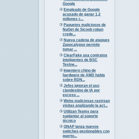
Google
Empleado de Google
acusado de ganar 1,2
millones c...
Paquetes maliciosos de
NuGet de Sicoob roban
crede...
Nueva cadena de ataques
Zapocalypse permite
tomar ...
ClearFake usa contratos
inteligentes de BSC
Testne...
Ingeniero chino de
hardware de AMD habla
sobre RDN...
Jefes ignoran el uso
clandestino de IA por
exceso ...
Webs maliciosas rastrean
visitas analizando la act...
Utilizan Teams para
suplantar al soporte
técnico
QNAP lanza nuevos
switches gestionables con
puerto...