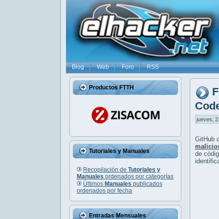
Blog
Web
Foro
RSS
Productos FTTH
F
Cod
jueves, 2
GitHub c
malicio
Tutoriales y Manuales
de códig
identifi
Recopilación de
Tutoriales y
Manuales
ordenados por categorías
Últimos
Manuales
publicados
ordenados por fecha
Entradas Mensuales