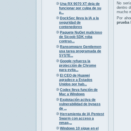
No serí
Una RX 9070 XT deja de
dentro 
funcionar por culpa de su
mucho má
p...
Por aho
DockSec lleva la IA a la
prueba 
seguridad de
contenedores
Paquete NuGet malicioso
de Sicoob SDK roba
contras...
Ransomware Gentlemen
usa tarea programada de
SYSTE...
Google refuerza la
protección de Chrome
para evita...
El CEO de Huawei
agradece a Estados
Unidos por hab...
Codex lleva función de
Mac a Windows
Explotación activa de
vulnerabilidad de bypass
de ...
Herramienta de IA Pentest
Swarm con acceso a
nmap,...
Windows 10 sigue en el