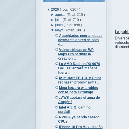
▼
2026
(Total: 6207 )
►
agosto
(Total: 215 )
►
julio
(Total: 710 )
►
junio
(Total: 898 )
▼
mayo
(Total: 1081 )
La publ
Autoridades neerlandesas
Diverso
desmantelan red de bots
vehícul
q...
distracc
Vulnerabilidad en WP
Maps Pro permite la
creación ...
La AMD Radeon RX 9070
GRE se lanzará mañana
fuera ...
IA militar: EE. UU. y China
rechazan prohibir arma...
Meta lanzará wearables
con IA para el trabajo
¿AWS agotará el agua de
Aragón?
Intel Arc G: gaming
portátil
NVIDIA ya habría creado
CPUs
iPhone 18 Pro Max: diseño