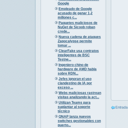
Google
Empleado de Google
acusado de ganar 1,2
millones c...
Paquetes maliciosos de
NuGet de Sicoob roban
crede...
Nueva cadena de ataques
Zapocalypse permite
tomar ...
ClearFake usa contratos
inteligentes de BSC
Testne...
Ingeniero chino de
hardware de AMD habla
sobre RDN...
Jefes ignoran el uso
clandestino de IA por
exceso ...
Webs maliciosas rastrean
visitas analizando la act...
Utilizan Teams para
suplantar al soporte
Entrada
técnico
QNAP lanza nuevos
switches gestionables con
puerto...