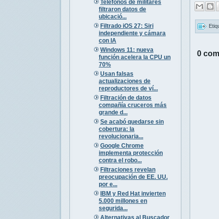
Teléfonos de militares
filtraron datos de
ubicació...
Filtrado iOS 27: Siri
Etiq
independiente y cámara
con IA
Windows 11: nueva
0 com
función acelera la CPU un
70%
Usan falsas
actualizaciones de
reproductores de ví...
Filtración de datos
compañía cruceros más
grande d...
Se acabó quedarse sin
cobertura: la
revolucionaria...
Google Chrome
implementa protección
contra el robo...
Filtraciones revelan
preocupación de EE. UU.
por e...
IBM y Red Hat invierten
5.000 millones en
segurida...
Alternativas al Buscador