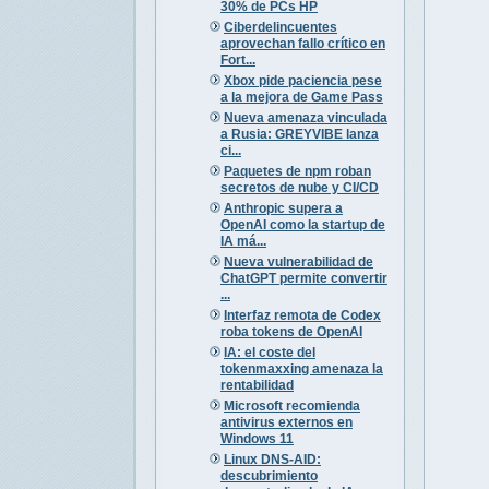
30% de PCs HP
Ciberdelincuentes
aprovechan fallo crítico en
Fort...
Xbox pide paciencia pese
a la mejora de Game Pass
Nueva amenaza vinculada
a Rusia: GREYVIBE lanza
ci...
Paquetes de npm roban
secretos de nube y CI/CD
Anthropic supera a
OpenAI como la startup de
IA má...
Nueva vulnerabilidad de
ChatGPT permite convertir
...
Interfaz remota de Codex
roba tokens de OpenAI
IA: el coste del
tokenmaxxing amenaza la
rentabilidad
Microsoft recomienda
antivirus externos en
Windows 11
Linux DNS-AID:
descubrimiento