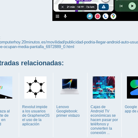
:
computerhoy.20minutos.es/movilidad/publicidad-podria-llegar-android-auto-usu
e-ocupan-media-pantalla_6972889_0.html
adas relacionadas:
Revolut impide
Lenovo
Cajas de
Google 
aza al
a los usuarios
Googlebook:
Android TV
app de 
nte de
de GrapheneOS
primer vistazo
económicas se
 en
el uso de la
hacen pasar por
d
aplicación
teléfonos y
convierten la
conexión ...