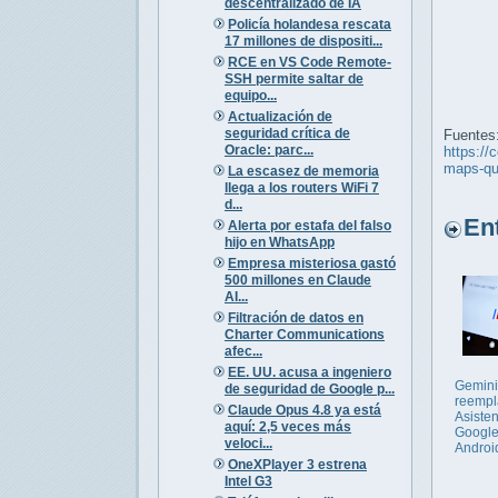
descentralizado de IA
Policía holandesa rescata
17 millones de dispositi...
RCE en VS Code Remote-
SSH permite saltar de
equipo...
Actualización de
seguridad crítica de
Fuentes
Oracle: parc...
https://
maps-qu
La escasez de memoria
llega a los routers WiFi 7
d...
Entr
Alerta por estafa del falso
hijo en WhatsApp
Empresa misteriosa gastó
500 millones en Claude
AI...
Filtración de datos en
Charter Communications
afec...
EE. UU. acusa a ingeniero
Gemini
de seguridad de Google p...
reempl
Claude Opus 4.8 ya está
Asiste
aquí: 2,5 veces más
Google
veloci...
Androi
OneXPlayer 3 estrena
Intel G3