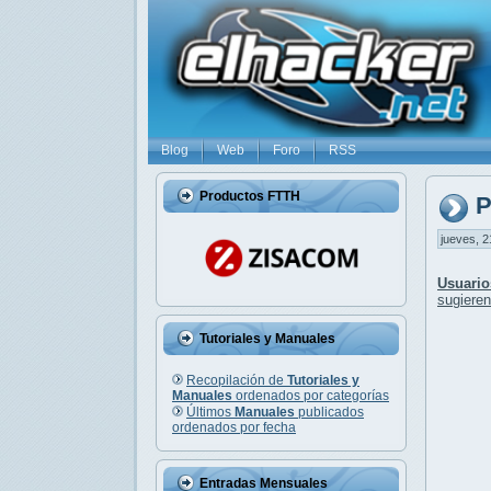
Blog
Web
Foro
RSS
Productos FTTH
P
jueves, 2
Usuari
sugieren
Tutoriales y Manuales
Recopilación de
Tutoriales y
Manuales
ordenados por categorías
Últimos
Manuales
publicados
ordenados por fecha
Entradas Mensuales