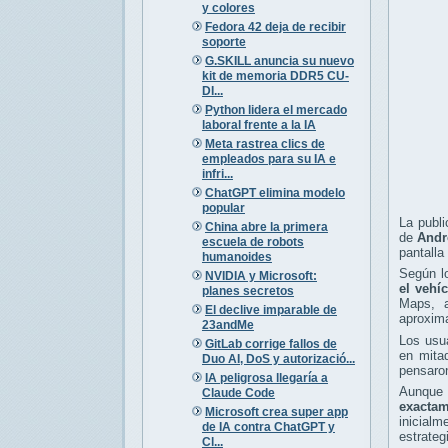
y colores
Fedora 42 deja de recibir
soporte
G.SKILL anuncia su nuevo
kit de memoria DDR5 CU-
DI...
Python lidera el mercado
laboral frente a la IA
Meta rastrea clics de
empleados para su IA e
infri...
ChatGPT elimina modelo
popular
La publi
China abre la primera
de
Andr
escuela de robots
pantalla
humanoides
Según l
NVIDIA y Microsoft:
el vehí
planes secretos
Maps, a
El declive imparable de
aproxima
23andMe
Los usua
GitLab corrige fallos de
en mita
Duo AI, DoS y autorizació...
pensaron
IA peligrosa llegaría a
Aunque 
Claude Code
exactam
Microsoft crea super app
inicialm
de IA contra ChatGPT y
estrateg
Cl...