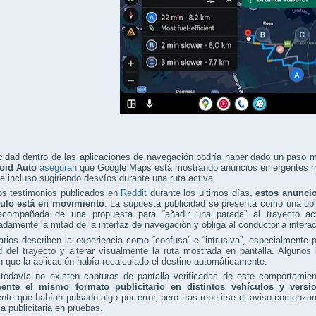
cidad dentro de las aplicaciones de navegación podría haber dado un paso 
oid Auto
aseguran
que Google Maps está mostrando anuncios emergentes mi
 e incluso sugiriendo desvíos durante una ruta activa.
os testimonios publicados en
Reddit
durante los últimos días,
estos anunci
culo está en movimiento
. La supuesta publicidad se presenta como una ub
compañada de una propuesta para “añadir una parada” al trayecto ac
damente la mitad de la interfaz de navegación y obliga al conductor a interact
rios describen la experiencia como “confusa” e “intrusiva”, especialmente
d del trayecto y alterar visualmente la ruta mostrada en pantalla. Alguno
 que la aplicación había recalculado el destino automáticamente.
todavía no existen capturas de pantalla verificadas de este comportamien
ente el mismo formato publicitario en distintos vehículos y vers
ente que habían pulsado algo por error, pero tras repetirse el aviso comenz
ia publicitaria en pruebas.