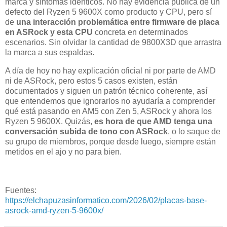
marca y síntomas idénticos. No hay evidencia pública de un
defecto del Ryzen 5 9600X como producto y CPU, pero sí
de
una interacción problemática entre firmware de placa
en ASRock y esta CPU
concreta en determinados
escenarios. Sin olvidar la cantidad de 9800X3D que arrastra
la marca a sus espaldas.
A día de hoy no hay explicación oficial ni por parte de AMD
ni de ASRock, pero estos 5 casos existen, están
documentados y siguen un patrón técnico coherente, así
que entendemos que ignorarlos no ayudaría a comprender
qué está pasando en AM5 con Zen 5, ASRock y ahora los
Ryzen 5 9600X. Quizás,
es hora de que AMD tenga una
conversación subida de tono con ASRock
, o lo saque de
su grupo de miembros, porque desde luego, siempre están
metidos en el ajo y no para bien.
Fuentes:
https://elchapuzasinformatico.com/2026/02/placas-base-
asrock-amd-ryzen-5-9600x/