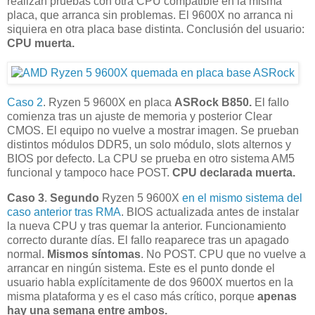
realizan pruebas con otra CPU compatible en la misma
placa, que arranca sin problemas. El 9600X no arranca ni
siquiera en otra placa base distinta. Conclusión del usuario:
CPU muerta.
Caso 2
. Ryzen 5 9600X en placa
ASRock B850.
El fallo
comienza tras un ajuste de memoria y posterior Clear
CMOS. El equipo no vuelve a mostrar imagen. Se prueban
distintos módulos DDR5, un solo módulo, slots alternos y
BIOS por defecto. La CPU se prueba en otro sistema AM5
funcional y tampoco hace POST.
CPU declarada muerta.
Caso 3
.
Segundo
Ryzen 5 9600X
en el mismo sistema del
caso anterior tras RMA
. BIOS actualizada antes de instalar
la nueva CPU y tras quemar la anterior. Funcionamiento
correcto durante días. El fallo reaparece tras un apagado
normal.
Mismos síntomas
. No POST. CPU que no vuelve a
arrancar en ningún sistema. Este es el punto donde el
usuario habla explícitamente de dos 9600X muertos en la
misma plataforma y es el caso más crítico, porque
apenas
hay una semana entre ambos.