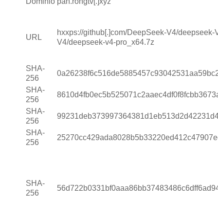
Dominio
pan.rongtv[.]xyz
hxxps://github[.]com/DeepSeek-V4/deepseek-
URL
V4/deepseek-v4-pro_x64.7z
SHA-
0a26238f6c516de5885457c93042531aa59bc
256
SHA-
8610d4fb0ec5b525071c2aaec4df0f8fcbb367
256
SHA-
99231deb373997364381d1eb513d2d42231d4
256
SHA-
25270cc429ada8028b5b33220ed412c47907e
256
SHA-
56d722b0331bf0aaa86bb37483486c6dff6ad9
256