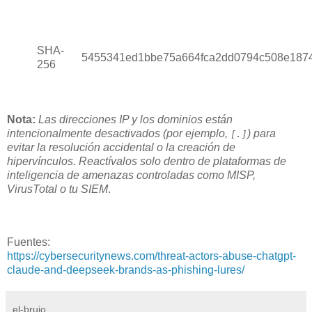
SHA-
5455341ed1bbe75a664fca2dd0794c508e1874
256
Nota:
Las direcciones IP y los dominios están
intencionalmente desactivados (por ejemplo,
) para
[.]
evitar la resolución accidental o la creación de
hipervínculos. Reactívalos solo dentro de plataformas de
inteligencia de amenazas controladas como MISP,
VirusTotal o tu SIEM
.
Fuentes:
https://cybersecuritynews.com/threat-actors-abuse-chatgpt-
claude-and-deepseek-brands-as-phishing-lures/
el-brujo