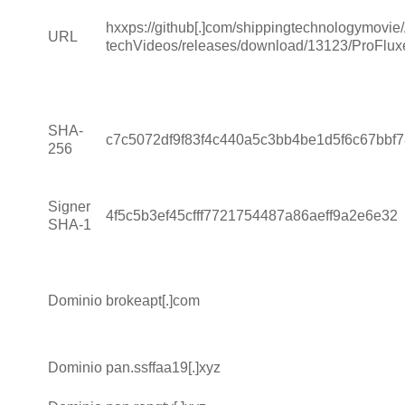
hxxps://github[.]com/shippingtechnologymovie/
URL
techVideos/releases/download/13123/ProFlux
SHA-
c7c5072df9f83f4c440a5c3bb4be1d5f6c67bbf
256
Signer
4f5c5b3ef45cfff7721754487a86aeff9a2e6e32
SHA-1
Dominio
brokeapt[.]com
Dominio
pan.ssffaa19[.]xyz