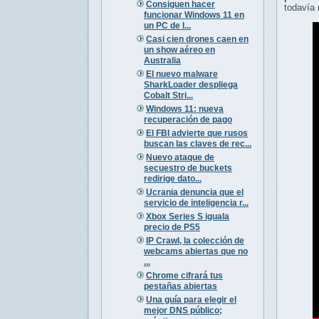
Consiguen hacer
todavía 
funcionar Windows 11 en
un PC de l...
Casi cien drones caen en
un show aéreo en
Australia
El nuevo malware
SharkLoader despliega
Cobalt Stri...
Windows 11: nueva
recuperación de pago
El FBI advierte que rusos
buscan las claves de rec...
Nuevo ataque de
secuestro de buckets
redirige dato...
Ucrania denuncia que el
servicio de inteligencia r...
Xbox Series S iguala
precio de PS5
IP Crawl, la colección de
webcams abiertas que no
...
Chrome cifrará tus
pestañas abiertas
Una guía para elegir el
mejor DNS público;