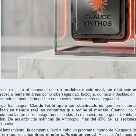
c es explícita al reconocer que
un modelo de este nivel, sin restriccion
 especialmente en áreas como ciberseguridad, biología, química o destilación
ontrado el modo de impedirlo con nuevos mecanismos de seguridad.
igar los riesgos,
Claude Fable opera con clasificadores
, que son sistemas
izan en tiempo real las consultas que recibe el modelo
. Cuando uno d
ada con las áreas de riesgo mencionadas, la respuesta no la genera Fable, 
ación. De acuerdo con métricas de Anthropic, más del 95% de las sesione
etroceso.
l lanzamiento, la compañía llevó a cabo un programa interno de búsqueda d
 sin que se encontrara ningún
jailbreak
universal
. Aun así, Anthropic 