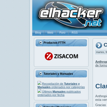
Blog
Web
Foro
RSS
Productos FTTH
C
martes, 9
Anthrop
de form
Tutoriales y Manuales
Recopilación de
Tutoriales y
Cla
Manuales
ordenados por categorías
Últimos
Manuales
publicados
ordenados por fecha
Anthrop
esta ve
Gracias