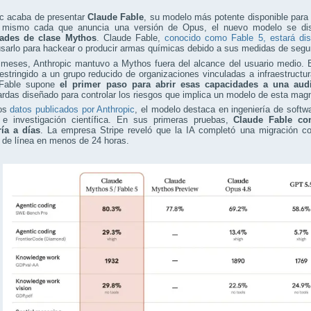
c acaba de presentar
Claude Fable
, su modelo más potente disponible para 
o mismo cada que anuncia una versión de Opus, el nuevo modelo se di
ades de clase Mythos
. Claude Fable,
conocido como Fable 5, estará dis
sarlo para hackear o producir armas químicas debido a sus medidas de segu
 meses, Anthropic mantuvo a Mythos fuera del alcance del usuario medio. E
estringido a un grupo reducido de organizaciones vinculadas a infraestructu
 Fable supone
el primer paso para abrir esas capacidades a una aud
rdas diseñado para controlar los riesgos que implica un modelo de esta magn
los
datos publicados por Anthropic
, el modelo destaca en ingeniería de softwa
al e investigación científica. En sus primeras pruebas,
Claude Fable co
ría a días
. La empresa Stripe reveló que la IA completó una migración 
 de línea en menos de 24 horas.