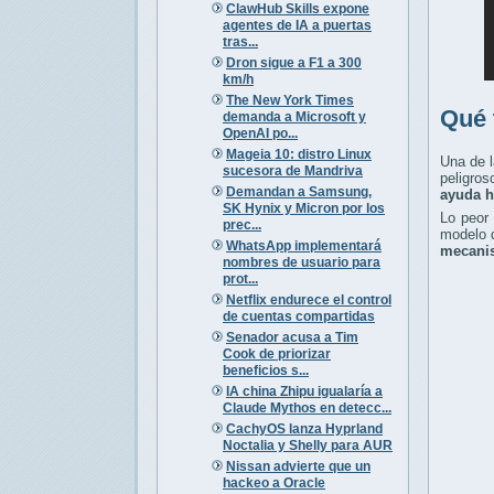
ClawHub Skills expone
agentes de IA a puertas
tras...
Dron sigue a F1 a 300
km/h
The New York Times
Qué 
demanda a Microsoft y
OpenAI po...
Mageia 10: distro Linux
Una de l
sucesora de Mandriva
peligros
Demandan a Samsung,
ayuda 
SK Hynix y Micron por los
Lo peor
prec...
modelo 
WhatsApp implementará
mecani
nombres de usuario para
prot...
Netflix endurece el control
de cuentas compartidas
Senador acusa a Tim
Cook de priorizar
beneficios s...
IA china Zhipu igualaría a
Claude Mythos en detecc...
CachyOS lanza Hyprland
Noctalia y Shelly para AUR
Nissan advierte que un
hackeo a Oracle