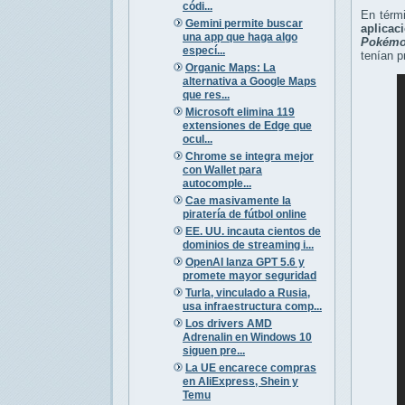
códi...
En térm
Gemini permite buscar
aplicac
una app que haga algo
Pokémo
especí...
tenían p
Organic Maps: La
alternativa a Google Maps
que res...
Microsoft elimina 119
extensiones de Edge que
ocul...
Chrome se integra mejor
con Wallet para
autocomple...
Cae masivamente la
piratería de fútbol online
EE. UU. incauta cientos de
dominios de streaming i...
OpenAI lanza GPT 5.6 y
promete mayor seguridad
Turla, vinculado a Rusia,
usa infraestructura comp...
Los drivers AMD
Adrenalin en Windows 10
siguen pre...
La UE encarece compras
en AliExpress, Shein y
Temu