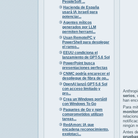
PeopleSoft ...
Hacienda de España
usará IA israelí para
potenciar...
Agentes míticos
generados por LLM
permiten herrami...
Usan RemotePC y
PowerShell para desplegar
el ranso...
EEUU condiciona el
lanzamiento de GPT-5.6 Sol
PowerPoint busca
presentaciones perfectas
CNMC podría encarecer el
despliegue de fibra de op...
OpenAI lanzó GPT-5.6 Sol
con acceso limitado y
Anthropi
pro...
serios
,
Crea un Windows portátil
han enc
con Windows To Go
Para mit
Paquetes de Go y npm
monitor
comprometidos utilizan
relacion
tareas...
notific
RedAmon: IA que
ningún r
encadena reconocimiento,
Antes de
explotaci...
pruebas