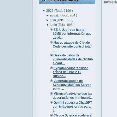
Entradas Mensuales
complet
▼
2026
(Total: 6196 )
►
agosto
(Total: 204 )
►
julio
(Total: 710 )
▼
junio
(Total: 898 )
EE. UU. ofrece hasta
10M$ por información que
ayud...
Nuevo ataque de Claude
Code permite control total
...
Base de datos de
vulnerabilidades de GitHub
alcanz...
Explotan vulnerabilidad
crítica de Oracle E-
Busine...
Vulnerabilidades de
Synology MailPlus Server
permi...
Microsoft advierte que las
descripciones manipulad...
Gemini supera a ChatGPT
con imágenes gratis para
t...
Claude Science acelera el