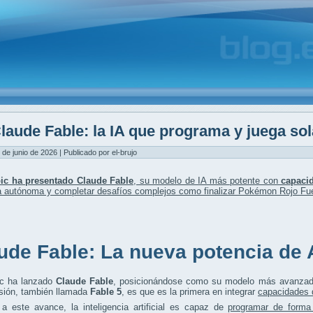
laude Fable: la IA que programa y juega sol
 de junio de 2026 | Publicado por el-brujo
ic ha presentado Claude Fable
, su modelo de IA más potente con
capaci
a autónoma
y completar desafíos complejos como finalizar Pokémon Rojo Fu
ude Fable: La nueva potencia de 
ic ha lanzado
Claude Fable
, posicionándose como su modelo más avanzado
rsión, también llamada
Fable 5
, es que es la primera en integrar
capacidades 
 a este avance, la inteligencia artificial es capaz de
programar de form