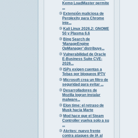
Kemp LoadMaster permite
...
Extensión maliciosa de
Perplexity para Chrome
inte...
Kali Linux 2026.2: GNOME
50 y Plasma 6.6
Bing Search de
‘ManageEngine
OpManager’ distribuye...
Vulnerabilidad de Oracle
E-Business Suite CVE-
2026...
ISPs exigen cuentas a
Tebas por bloqueos IPTV
Microsoft crea un filtro de
seguridad para evitar ...
Desarrolladores de
Mozilla logran instalar
malware...
Elon time: el retraso de
Musk hacia Marte
Mod hace que el Steam
Controller vuelva solo a su
...
Akrites: nuevo frente
contra ataques de IA al