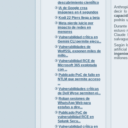
descubrimiento científico
Anthropi
IA de Google crea
decir l
imágenes en 4 segundos
capacid
Kodi 22 Piers llega a beta
podrás u
Meta pierde juicio por
Durante
impacto de redes en
estuvo r
menores
Claude
Vulnerabilidad crítica en
salvagua
Gemini CLI permite ejecu...
Según 
Vulnerabilidades de
artifici
WolfSSL exponen miles de
ingenie
millo...
millones
Vulnerabilidad RCE de
Microsoft 365 explotada
con ...
Publicado PoC de fallo en
NTLM que permite acceso
...
Vulnerabilidades críticas
de Dell Wyse permiten ej...
Roban sesiones de
WhatsApp Web para
estafas a dire...
Publicado PoC de
vulnerabilidad RCE en
Splunk Secu...
Vulnerabilidad crítica en