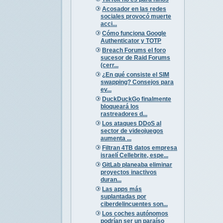
Acosador en las redes
sociales provocó muerte
acci...
Cómo funciona Google
Authenticator y TOTP
Breach Forums el foro
sucesor de Raid Forums
(cerr...
¿En qué consiste el SIM
swapping? Consejos para
ev...
DuckDuckGo finalmente
bloqueará los
rastreadores d...
Los ataques DDoS al
sector de videojuegos
aumenta ...
Filtran 4TB datos empresa
israelí Cellebrite, espe...
GitLab planeaba eliminar
proyectos inactivos
duran...
Las apps más
suplantadas por
ciberdelincuentes son...
Los coches autónomos
podrían ser un paraíso