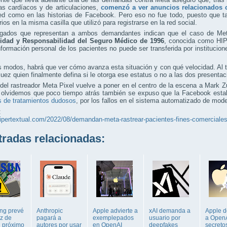
as cardíacos y de articulaciones,
comenzó a ver anuncios relacionados 
ed como en las historias de Facebook. Pero eso no fue todo, puesto que ta
arios en la misma casilla que utilizó para registrarse en la red social.
gados que representan a ambos demandantes indican que el caso de Meta
lidad y Responsabilidad del Seguro Médico de 1996
, conocida como HI
nformación personal de los pacientes no puede ser transferida por institucio
 modos, habrá que ver cómo avanza esta situación y con qué velocidad. Al 
juez quien finalmente defina si le otorga ese estatus o no a las dos presentac
del rastreador Meta Pixel vuelve a poner en el centro de la escena a Mark
o olvidemos que poco tiempo atrás también se expuso que la Facebook est
s de tratamientos dudosos
, por los fallos en el sistema automatizado de mode
:
hipertextual.com/2022/08/demandan-meta-rastrear-pacientes-fines-comerciale
adas relacionadas:
ng prevé
Anthropic
Apple advierte a
xAI demanda a
Apple 
z de
pagará a
exemplepados
usuario por
a OpenA
 próximo
autores por usar
en OpenAI
deepfakes
secreto