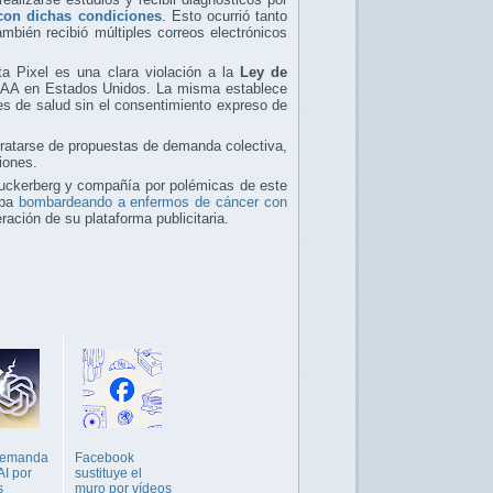
con dichas condiciones
. Esto ocurrió tanto
mbién recibió múltiples correos electrónicos
 Pixel es una clara violación a la
Ley de
PAA en Estados Unidos. La misma establece
nes de salud sin el consentimiento expreso de
tratarse de propuestas de demanda colectiva,
iones.
 Zuckerberg y compañía por polémicas de este
aba
bombardeando a enfermos de cáncer con
ración de su plataforma publicitaria.
s
demanda
Facebook
I por
sustituye el
s
muro por vídeos