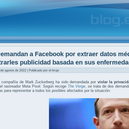
emandan a Facebook por extraer datos méd
rarles publicidad basada en sus enfermed
 de agosto de 2022 | Publicado por el-brujo
a compañía de Mark Zuckerberg ha sido demandada por
violar la privaci
del rastreador Meta Pixel. Según recoge
The Verge
, se trata de dos demanda
as para representar a todos los posibles afectados por la situación.