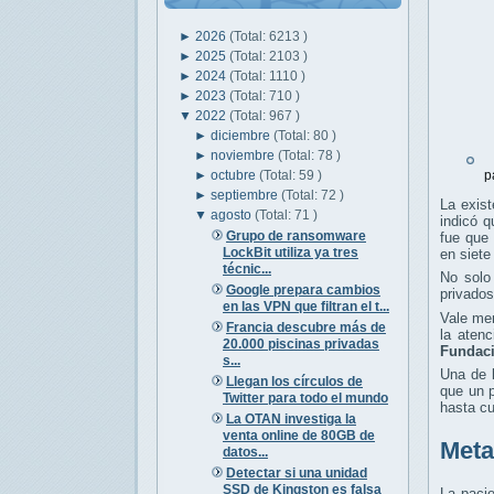
►
2026
(Total: 6213 )
►
2025
(Total: 2103 )
►
2024
(Total: 1110 )
►
2023
(Total: 710 )
▼
2022
(Total: 967 )
►
diciembre
(Total: 80 )
►
noviembre
(Total: 78 )
M
►
octubre
(Total: 59 )
p
►
septiembre
(Total: 72 )
La exist
▼
agosto
(Total: 71 )
indicó 
Grupo de ransomware
fue que 
LockBit utiliza ya tres
en siete
técnic...
No solo
Google prepara cambios
privados
en las VPN que filtran el t...
Vale men
Francia descubre más de
la aten
20.000 piscinas privadas
Fundaci
s...
Una de 
Llegan los círculos de
que un p
Twitter para todo el mundo
hasta c
La OTAN investiga la
venta online de 80GB de
Meta
datos...
Detectar si una unidad
SSD de Kingston es falsa
La pacie