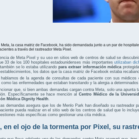
eta, la casa matriz de Facebook, ha sido demandada junto a un par de hospitales
acientes a través del rastreador Meta Pixel.
encia de Meta Pixel y su uso en sitios web de centros de salud se descubri
que 33 de los 100 hospitales estadounidenses más importantes
utilizaban di
también se lo estaba utilizando
para extraer información médica
protegida
 establecimientos, los datos que la casa matriz de Facebook estaba recaban
 hablamos de la agenda de consultas de cada paciente con sus médicos o
 como las enfermedades que estaban transitando y la alergia a determinado
cionar que, si bien ambas demandas cargan contra Meta, solo una apunta ta
ción. Específicamente se hace mención al
Centro Médico de la Universid
ón Médica Dignity Health
.
las demandas asegura que los de Menlo Park han diseñado su rastreador par
aciente pueda realizar en el sitio web de los centros de salud que lo incluye
uestiones más específicas como gestionar una cita médica.
, en el ojo de la tormenta por Pixel, su rast
nte que lleva adelante una de las demandas contra Meta aseguró que, tras re