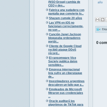
(NSO Group) cambia de
año
CEO y des...
Fabrica una sudadera con
pantalla que convierte lo...
Shazam cumple 20 años
Las VPN en iOS no
funcionan correctamente,
Etiq
no son ...
Canción Janet Jackson
bloqueaba ordenadores
portát...
0 com
Cliente de Google Cloud
recibió ataque DDoS
récord...
El ransomware Vice
Society publica datos
sensibles...
Empresa internacional
Ista sufre un ciberataque
de...
Investigadores argentinos
descubren un fallo que a...
Empleados de Microsoft
filtraron sus credenciales
...
Oracle auditará los
algoritmos de TikTok para