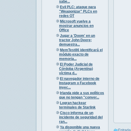
sabe...
Evil PLC: ataque para
"Weaponizar" PLCs en
redes OT
Microsoft vuelve a
mostrar anuncios en
Office
Jugar a 'Doom' en un
tractor John Deere;
demuestra...
MemTest86 identificará el
módulo exacto de
memoria...
El Poder Judicial de
Córdoba (Argentina)
víctima d...
El navegador interno de
Instagram o Facebook
inyec...
Irlanda pide a sus políticos
que no tengan "conver...
Logran hackear
terminales de Starlink
Cisco informa de un
incidente de seguridad del
ran...
Ya disponible una nueva
Entrada