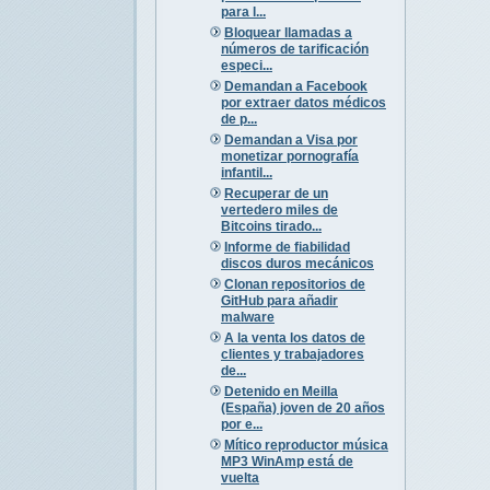
para l...
Bloquear llamadas a
números de tarificación
especi...
Demandan a Facebook
por extraer datos médicos
de p...
Demandan a Visa por
monetizar pornografía
infantil...
Recuperar de un
vertedero miles de
Bitcoins tirado...
Informe de fiabilidad
discos duros mecánicos
Clonan repositorios de
GitHub para añadir
malware
A la venta los datos de
clientes y trabajadores
de...
Detenido en Meilla
(España) joven de 20 años
por e...
Mítico reproductor música
MP3 WinAmp está de
vuelta