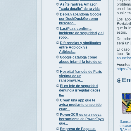
problem
Así te rastrea Amazon
en el fe
"cada detalle" de tu vida
publicit
Debian abandona Google
por DuckDuckGo como
Los abo
buscado...
Portabi
que la i
LastPass confirma
estos.
incidente de seguridad y el
robo...
De todos
Diferencias y similitudes
será un 
entre Adblock vs
El caso 
Adblock...
tipo. N
Google cataloga como
anuncio
abuso infantil la foto de un
Fuentes
...
https://
Hospital francés de Paris
víctima de un
Entr
ransomware...
El ex jefe de seguridad
denuncia irregularidades
e...
Crean una app que te
avisa mediante un sonido
cuan...
PowerOCR es una nueva
herramienta de PowerToys
Samsu
que...
escase
Empresa de Pegasus
RAM el