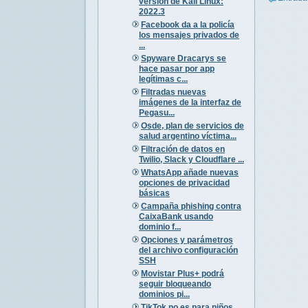
versión de Kali Linux:
2022.3
Facebook da a la policía
los mensajes privados de
...
Spyware Dracarys se
hace pasar por app
legítimas c...
Filtradas nuevas
imágenes de la interfaz de
Pegasu...
Osde, plan de servicios de
salud argentino víctima...
Filtración de datos en
Twilio, Slack y Cloudflare ...
WhatsApp añade nuevas
opciones de privacidad
básicas
Campaña phishing contra
CaixaBank usando
dominio f...
Opciones y parámetros
del archivo configuración
SSH
Movistar Plus+ podrá
seguir bloqueando
dominios pi...
TikTok no es para niños