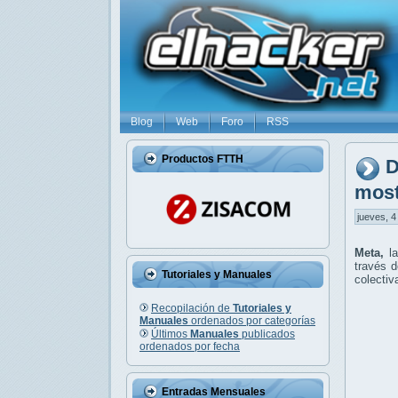
Blog
Web
Foro
RSS
Productos FTTH
D
most
jueves, 4
Meta,
l
través 
Tutoriales y Manuales
colectiv
Recopilación de
Tutoriales y
Manuales
ordenados por categorías
Últimos
Manuales
publicados
ordenados por fecha
Entradas Mensuales