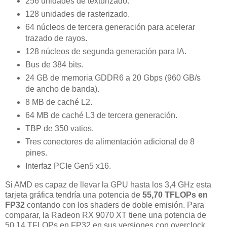
256 unidades de texturizado.
128 unidades de rasterizado.
64 núcleos de tercera generación para acelerar
trazado de rayos.
128 núcleos de segunda generación para IA.
Bus de 384 bits.
24 GB de memoria GDDR6 a 20 Gbps (960 GB/s
de ancho de banda).
8 MB de caché L2.
64 MB de caché L3 de tercera generación.
TBP de 350 vatios.
Tres conectores de alimentación adicional de 8
pines.
Interfaz PCIe Gen5 x16.
Si AMD es capaz de llevar la GPU hasta los 3,4 GHz esta
tarjeta gráfica tendría una potencia de
55,70 TFLOPs en
FP32
contando con los shaders de doble emisión. Para
comparar, la Radeon RX 9070 XT tiene una potencia de
50,14 TFLOPs en FP32 en sus versiones con overclock.