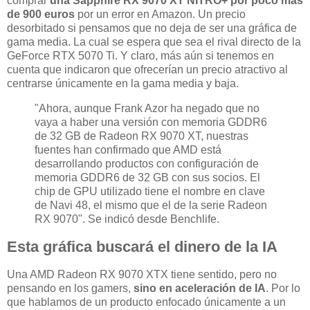
comprar
una Sapphire RX 9070 XT NITRO+ por poco más
de 900 euros
por un error en Amazon. Un precio
desorbitado si pensamos que no deja de ser una gráfica de
gama media. La cual se espera que sea el rival directo de la
GeForce RTX 5070 Ti. Y claro, más aún si tenemos en
cuenta que indicaron que ofrecerían un precio atractivo al
centrarse únicamente en la gama media y baja.
"Ahora, aunque Frank Azor ha negado que no
vaya a haber una versión con memoria GDDR6
de 32 GB de Radeon RX 9070 XT, nuestras
fuentes han confirmado que AMD está
desarrollando productos con configuración de
memoria GDDR6 de 32 GB con sus socios. El
chip de GPU utilizado tiene el nombre en clave
de Navi 48, el mismo que el de la serie Radeon
RX 9070". Se indicó desde Benchlife.
Esta gráfica buscará el dinero de la IA
Una AMD Radeon RX 9070 XTX tiene sentido, pero no
pensando en los gamers,
sino en aceleración de IA
. Por lo
que hablamos de un producto enfocado únicamente a un