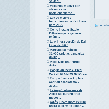
se dedi...
Vigilancia masiva con
sistemas de
posicionamiento ...
Las 20 mejores
herramientas de Kali Linux
para 2025
Entrada
Cómo instalar Stable
Diffusion (para generar
imáge...
La primera versión de Kali
Linux de 2025
Marruecos: más de
31,000 tarjetas bancarias
divulg...
Modo Dios en Android
Auto
Google anuncia el Pixel
9a, con funciones de IA, e...
Europa fuerza a Apple a
abrir su ecosistema y
acus...
La App Contraseñas de
Apple fue durante tres
meses...
Adiós, Photoshop: Gemini
ahora te permite editar i...