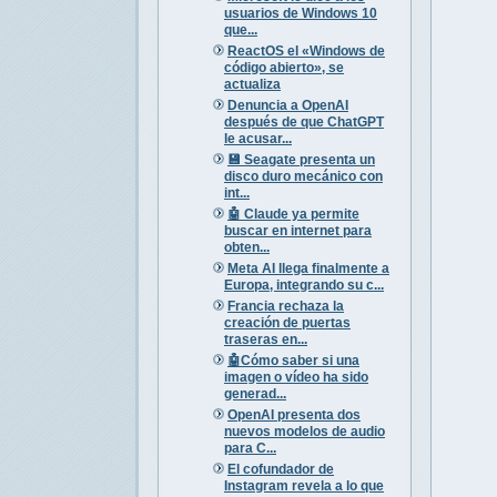
usuarios de Windows 10
que...
ReactOS el «Windows de
código abierto», se
actualiza
Denuncia a OpenAI
después de que ChatGPT
le acusar...
💾 Seagate presenta un
disco duro mecánico con
int...
🤖 Claude ya permite
buscar en internet para
obten...
Meta AI llega finalmente a
Europa, integrando su c...
Francia rechaza la
creación de puertas
traseras en...
🤖Cómo saber si una
imagen o vídeo ha sido
generad...
OpenAI presenta dos
nuevos modelos de audio
para C...
El cofundador de
Instagram revela a lo que