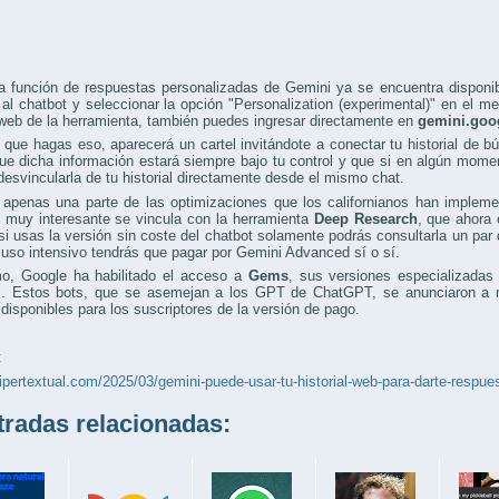
a función de respuestas personalizadas de Gemini ya se encuentra disponib
 al chatbot y seleccionar la opción "Personalization (experimental)" en el 
web de la herramienta, también puedes ingresar directamente en
gemini.goo
que hagas eso, aparecerá un cartel invitándote a conectar tu historial de 
ue dicha información estará siempre bajo tu control y que si en algún momen
esvincularla de tu historial directamente desde el mismo chat.
 apenas una parte de las optimizaciones que los californianos han impleme
 muy interesante se vincula con la herramienta
Deep Research
, que ahora 
si usas la versión sin coste del chatbot solamente podrás consultarla un pa
 uso intensivo tendrás que pagar por Gemini Advanced sí o sí.
o, Google ha habilitado el acceso a
Gems
, sus versiones especializadas
os. Estos bots, que se asemejan a los GPT de ChatGPT, se anunciaron a 
disponibles para los suscriptores de la versión de pago.
:
hipertextual.com/2025/03/gemini-puede-usar-tu-historial-web-para-darte-respu
adas relacionadas: