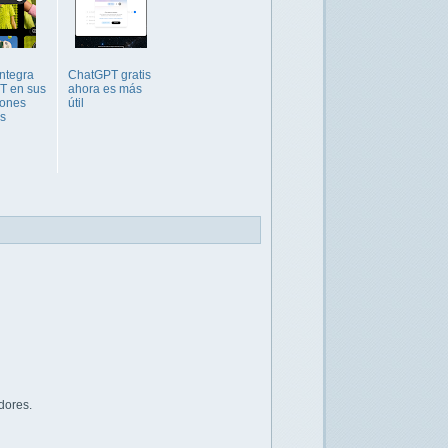
ntegra
ChatGPT gratis
T en sus
ahora es más
iones
útil
as
dores.