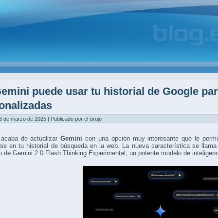
emini puede usar tu historial de Google pa
onalizadas
3 de marzo de 2025 | Publicado por el-brujo
acaba de actualizar
Gemini
con una opción muy interesante que le permi
se en tu historial de búsqueda en la web. La nueva característica se llam
 de Gemini 2.0 Flash Thinking Experimental, un potente modelo de inteligenci