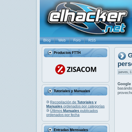
Blog
Web
Foro
RSS
Productos FTTH
G
pers
jueves, 1
Google
basándo
Tutoriales y Manuales
provecho
Recopilación de
Tutoriales y
Manuales
ordenados por categorías
Últimos
Manuales
publicados
ordenados por fecha
Entradas Mensuales