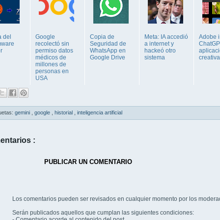
a del
Google
Copia de
Meta: IA accedió
Adobe i
mware
recolectó sin
Seguridad de
a internet y
ChatGP
r
permiso datos
WhatsApp en
hackeó otro
aplicac
médicos de
Google Drive
sistema
creativ
millones de
personas en
USA
uetas:
gemini
,
google
,
historial
,
inteligencia artificial
entarios :
PUBLICAR UN COMENTARIO
Los comentarios pueden ser revisados en cualquier momento por los modera
Serán publicados aquellos que cumplan las siguientes condiciones:
- Comentario acorde al contenido del post.