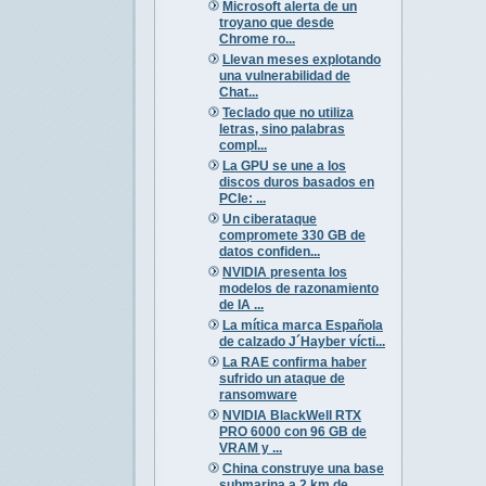
Microsoft alerta de un
troyano que desde
Chrome ro...
Llevan meses explotando
una vulnerabilidad de
Chat...
Teclado que no utiliza
letras, sino palabras
compl...
La GPU se une a los
discos duros basados en
PCIe: ...
Un ciberataque
compromete 330 GB de
datos confiden...
NVIDIA presenta los
modelos de razonamiento
de IA ...
La mítica marca Española
de calzado J´Hayber vícti...
La RAE confirma haber
sufrido un ataque de
ransomware
NVIDIA BlackWell RTX
PRO 6000 con 96 GB de
VRAM y ...
China construye una base
submarina a 2 km de