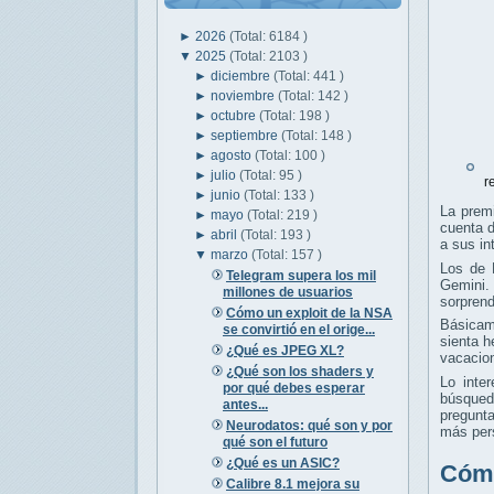
►
2026
(Total: 6184 )
▼
2025
(Total: 2103 )
►
diciembre
(Total: 441 )
►
noviembre
(Total: 142 )
►
octubre
(Total: 198 )
►
septiembre
(Total: 148 )
►
agosto
(Total: 100 )
G
►
julio
(Total: 95 )
r
►
junio
(Total: 133 )
La premi
►
mayo
(Total: 219 )
cuenta d
►
abril
(Total: 193 )
a sus in
▼
marzo
(Total: 157 )
Los de 
Telegram supera los mil
Gemini.
millones de usuarios
sorpren
Cómo un exploit de la NSA
Básicam
se convirtió en el orige...
sienta h
¿Qué es JPEG XL?
vacacio
¿Qué son los shaders y
Lo inte
por qué debes esperar
búsqued
antes...
pregunta
Neurodatos: qué son y por
más pers
qué son el futuro
¿Qué es un ASIC?
Cómo
Calibre 8.1 mejora su