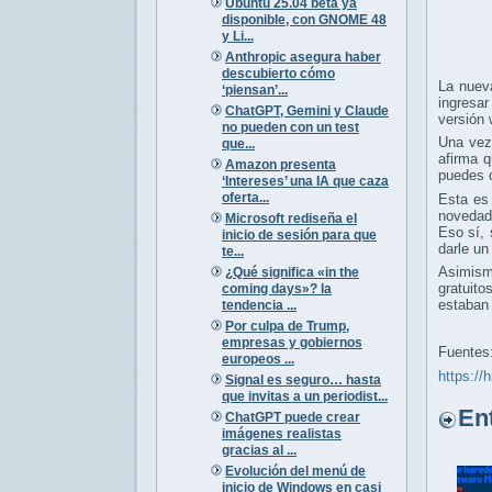
Ubuntu 25.04 beta ya
disponible, con GNOME 48
y Li...
Anthropic asegura haber
descubierto cómo
La nuev
‘piensan’...
ingresar
ChatGPT, Gemini y Claude
versión 
no pueden con un test
Una vez 
que...
afirma q
Amazon presenta
puedes d
‘Intereses’ una IA que caza
oferta...
Esta es
novedad
Microsoft rediseña el
Eso sí, 
inicio de sesión para que
darle un
te...
Asimism
¿Qué significa «in the
gratuit
coming days»? la
estaban 
tendencia ...
Por culpa de Trump,
empresas y gobiernos
Fuentes
europeos ...
https://
Signal es seguro… hasta
que invitas a un periodist...
Entr
ChatGPT puede crear
imágenes realistas
gracias al ...
Evolución del menú de
inicio de Windows en casi