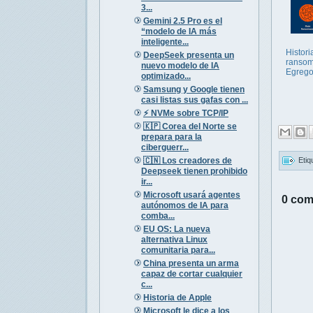
3...
Gemini 2.5 Pro es el
“modelo de IA más
inteligente...
Histori
DeepSeek presenta un
ranso
nuevo modelo de IA
Egrego
optimizado...
Samsung y Google tienen
casi listas sus gafas con ...
⚡️ NVMe sobre TCP/IP
🇰🇵 Corea del Norte se
prepara para la
ciberguerr...
🇨🇳 Los creadores de
Etiq
Deepseek tienen prohibido
ir...
Microsoft usará agentes
0 com
autónomos de IA para
comba...
EU OS: La nueva
alternativa Linux
comunitaria para...
China presenta un arma
capaz de cortar cualquier
c...
Historia de Apple
Microsoft le dice a los