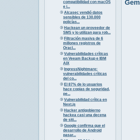
Gem
compatibilidad con macOS
e i...
Alcasec vendió datos
sensibles de 130.000
policías...
Hackean un proveedor de
SMS y lo utilizan para rob...
Filtración masiva de 6
millones registros de
Oracl...
Vulnerabilidades críticas
en Veeam Backup e IBM
AIX
IngressNightmare:
vulnerabilidades críticas
del co...
El 87% de lo usuarios
hace copias de seguridad,
pe...
Vulnerabilidad crítica en
Next.js
Hacker antigobierno
hackea casi una decena
de siti...
Google confirma que el
desarrollo de Android
pasar...