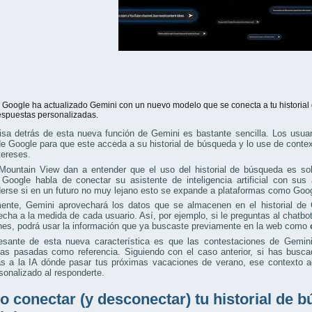
oogle ha actualizado Gemini con un nuevo modelo que se conecta a tu historial 
espuestas personalizadas.
sa detrás de esta nueva función de Gemini es bastante sencilla. Los usuar
e Google para que este acceda a su historial de búsqueda y lo use de conte
tereses.
Mountain View dan a entender que el uso del historial de búsqueda es sol
 Google habla de conectar su asistente de inteligencia artificial con su
derse si en un futuro no muy lejano esto se expande a plataformas como Go
ente, Gemini aprovechará los datos que se almacenen en el historial de 
echa a la medida de cada usuario. Así, por ejemplo, si le preguntas al chatbo
nes, podrá usar la información que ya buscaste previamente en la web como
resante de esta nueva característica es que las contestaciones de Gemini
as pasadas como referencia. Siguiendo con el caso anterior, si has busca
s a la IA dónde pasar tus próximas vacaciones de verano, ese contexto adi
onalizado al responderte.
 conectar (y desconectar) tu historial de 