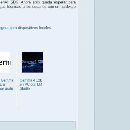
GenAI SDK. Ahora solo queda esperar para
ajas técnicas a los usuarios con un hardware
gera-para-dispositivos-locales
e Gemma
Gemma 4 12B
ara
en PC con LM
ar gratis
Studio