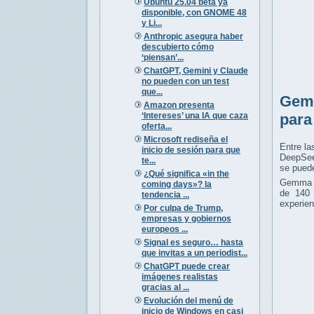
Ubuntu 25.04 beta ya
disponible, con GNOME 48
y Li...
Anthropic asegura haber
descubierto cómo
‘piensan’...
ChatGPT, Gemini y Claude
no pueden con un test
que...
Gemm
Amazon presenta
‘Intereses’ una IA que caza
para
oferta...
Microsoft rediseña el
Entre l
inicio de sesión para que
DeepSee
te...
se puede
¿Qué significa «in the
Gemma 
coming days»? la
de 140 
tendencia ...
experien
Por culpa de Trump,
empresas y gobiernos
europeos ...
Signal es seguro… hasta
que invitas a un periodist...
ChatGPT puede crear
imágenes realistas
gracias al ...
Evolución del menú de
inicio de Windows en casi