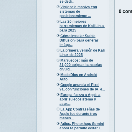
se dedi...
Vigilancia masiva con
0 com
sistemas de
posicionamiento ...
Las 20 mejores
herramientas de Kali Linux
para 2025
Cómo instalar Stable
Diffusion (para generar
imáge...
La primera versión de Kali
Linux de 2025
Marruecos: más de
31,000 tarjetas bancarias
divulg...
Modo Dios en Android
Auto
Google anuncia el Pixel
9a, con funciones de IA, e...
Europa fuerza a Apple a
abrir su ecosistema y
acus...
La App Contraseñas de
Apple fue durante tres
meses...
Adiós, Photoshop: Gemini
ahora te permite editar i...