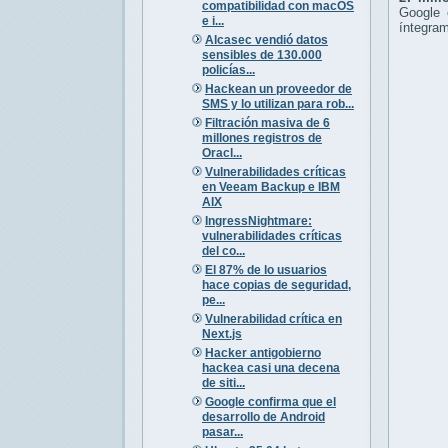
compatibilidad con macOS
Google 
e i...
íntegram
Alcasec vendió datos
sensibles de 130.000
policías...
Hackean un proveedor de
SMS y lo utilizan para rob...
Filtración masiva de 6
millones registros de
Oracl...
Vulnerabilidades críticas
en Veeam Backup e IBM
AIX
IngressNightmare:
vulnerabilidades críticas
del co...
El 87% de lo usuarios
hace copias de seguridad,
pe...
Vulnerabilidad crítica en
Next.js
Hacker antigobierno
hackea casi una decena
de siti...
Google confirma que el
desarrollo de Android
pasar...