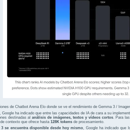
iones de Chatbot Arena Elo donde se ve el rendimiento de Gemma 3 / Image
Google ha indicado que entre las capacidades de IA de cara a su implementa
ones destinadas al
análisis de imágenes, textos y vídeos cortos
. Para la
 de contexto que ofrece hasta
128K tokens
de procesamiento.
3 se encuentra disponible desde hoy mismo
, Google ha indicado que 