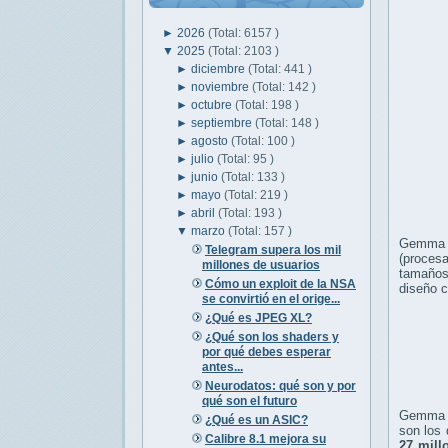
►
2026
(Total: 6157 )
▼
2025
(Total: 2103 )
►
diciembre
(Total: 441 )
►
noviembre
(Total: 142 )
►
octubre
(Total: 198 )
►
septiembre
(Total: 148 )
►
agosto
(Total: 100 )
►
julio
(Total: 95 )
►
junio
(Total: 133 )
►
mayo
(Total: 219 )
►
abril
(Total: 193 )
▼
marzo
(Total: 157 )
Gemma e
Telegram supera los mil
(proces
millones de usuarios
tamaños
Cómo un exploit de la NSA
diseño c
se convirtió en el orige...
¿Qué es JPEG XL?
¿Qué son los shaders y
por qué debes esperar
antes...
Neurodatos: qué son y por
qué son el futuro
Gemma 3
¿Qué es un ASIC?
son los 
Calibre 8.1 mejora su
27 mill