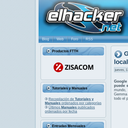
Blog
Web
Foro
RSS
Productos FTTH
G
loca
jueves, 1
Google 
puede 
Tutoriales y Manuales
mundo, 
Gemma e
todo el 
Recopilación de
Tutoriales y
Manuales
ordenados por categorías
Últimos
Manuales
publicados
ordenados por fecha
Entradas Mensuales