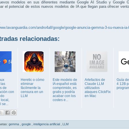
uevos modelos en sus diferentes mediante Google AI Studio y Google 
r el potencial de estos nuevos modelos de IA que llegan para ofrecer vent
:
www.lavanguardia.com/andro4all/google/google-anuncia-gemma-3-su-nueva-ia-li
adas relacionadas:
nux
Heretic o cómo
Este modelo de
Artefactos de
Guía d
 las
eliminar
IA español está
Claude LLM
4 12B p
s de
fácilmente la
comprimido, es
utilizados
program
ación con
censura en un
gratis y podría
ataques ClickFix
ndo
LLM
acabar con los
en Mac
local,
costes e...
l se...
uetas:
gemma
,
google
,
inteligencia artificial
,
LLM