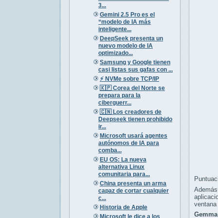
3...
Gemini 2.5 Pro es el
“modelo de IA más
inteligente...
DeepSeek presenta un
nuevo modelo de IA
optimizado...
Samsung y Google tienen
casi listas sus gafas con ...
⚡️ NVMe sobre TCP/IP
🇰🇵 Corea del Norte se
prepara para la
ciberguerr...
🇨🇳 Los creadores de
Deepseek tienen prohibido
ir...
Microsoft usará agentes
autónomos de IA para
comba...
EU OS: La nueva
alternativa Linux
comunitaria para...
Puntuac
China presenta un arma
Además, 
capaz de cortar cualquier
aplicaci
c...
ventana
Historia de Apple
Gemma 
Microsoft le dice a los