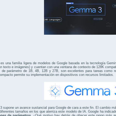
s una familia ligera de modelos de Google basada en la tecnología Gem
an texto e imágenes) y cuentan con una ventana de contexto de 128K compat
 de parámetro de 1B, 4B, 12B y 27B, son excelentes para tareas como res
ompacto permite su implementación en dispositivos con recursos limitados.
 supone un avance sustancial para Google de cara a este fin. El cambio 
diferentes tamaños en los que aterriza este modelo de IA. Google ha indica
ones de parámetros
. ¿Qué motivo hay detrás de ofrecer este rango más a