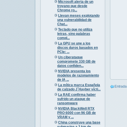
Microsoft alerta de un
troyano que desde
Chrome ro...
Llevan meses explotando
una vulnerabilidad de
Chat...
Teclado que no utiliza
letras, sino palabras
compl...
La GPU se une a los
discos duros basados en
PCIe: ...
Un ciberataque
compromete 330 GB de
datos confiden...
NVIDIA presenta los
modelos de razonamiento
de IA ...
La mítica marca Española
Entrada
de calzado J´Hayber vícti...
La RAE confirma haber
sufrido un ataque de
ransomware
NVIDIA BlackWell RTX
PRO 6000 con 96 GB de
VRAM y ...
China construye una base
submarina a 2 km de