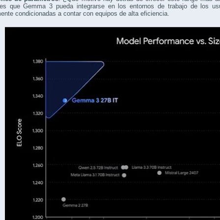
es que Gemma 3 pueda integrarse en los entornos de trabajo de los usu
ente condicionadas a contar con equipos de alta eficiencia.