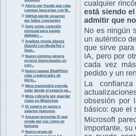
cualquier rinc
Alerta por fraude que roba
está siendo el
cuentas bancarias con M...
GitHub pierde usuarios
admitir que n
por fallos constantes
Sony exige conexión
No es ningún 
mensual para juegos
digitales ...
un auténtico d
Analista revela alianza
que sirve para
OpenAI con MediaTek y
Qual...
IA, pero por ot
Nuevo sistema genera
errores intencionales en
cada vez más 
corr...
Nuevo ataque BlobPhish
pedido y un re
roba credenciales de
inicio...
La confianz
Meta transmitirá energía
actualizacio
solar desde el espacio pa...
Meta cobraría por guardar
obsesión por l
chats en WhatsApp
IA supera en gasto a
básico: que el 
salarios humanos
Amazon presenta IA que
Microsoft pare
vende por voz como un
humano
importante, su
Nuevo grupo de