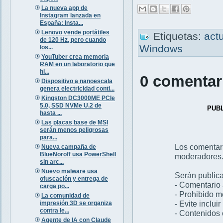
La nueva app de
Instagram lanzada en
España: Insta...
Lenovo vende portátiles
Etiquetas:
act
de 120 Hz, pero cuando
Windows
los...
YouTuber crea memoria
RAM en un laboratorio que
hi...
0 comentar
Dispositivo a nanoescala
genera electricidad conti...
Kingston DC3000ME PCIe
5.0, SSD NVMe U.2 de
PUB
hasta ...
Las placas base de MSI
serán menos peligrosas
para...
Los comentar
Nueva campaña de
BlueNoroff usa PowerShell
moderadores
sin arc...
Nuevo malware usa
Serán publica
ofuscación y entrega de
- Comentario 
carga po...
- Prohibido 
La comunidad de
- Evite inclui
impresión 3D se organiza
contra le...
- Contenidos 
Agente de IA con Claude