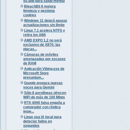
su app para salud mental
BleachBit 6 mejora
limpieza y gestiona
cookies
Windows 11 dejará pausar
actualizaciones sin límite
Linux 7.1 acelera NTFS y
retira los i486
AMD EXPO 1.2 no será
exclusivo de X870: las
placas...
Cámaras de móviles
amenazadas por escasez
de RAM
Aplicación Vibing.exe de
Microsoft Store
presuntam...
Google prepara nuevas
voces para Gemini
Sólo 8 aerolíneas ofrecen
WiFi de más de 100 Mbps
RTX 4090 falsa engaña a
comprador con réplica
impe...
Linux usa IA local para
detectar fallos en
segundos