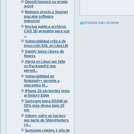
OpenAI lanzará su propio
móvil
Malware previo a Stuxnet
atacaba software
industrial
Entrada más reciente
Noctua publica archivos
CAD 3D gratuitos para sus
...
Vulnerabilidad crítica de
inyección SQL en LiteLLM
Spotify lanza clases de
fitness
Alerta en Linux por fallo
en PackageKit que
permit...
Vulnerabilidad en
Notepad++ permite a
atacantes bl...
iPhone 20 sin bordes imita
al Galaxy Edge
Samsung logra DRAM un
50% más densa bajo 10
nm
Udemy sufre un hackeo
por parte de ShinyHunters
co...
Samsung celebra 1 año de