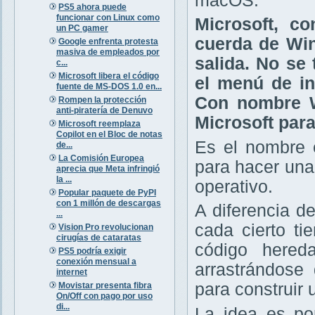
macOS.
PS5 ahora puede
funcionar con Linux como
Microsoft, c
un PC gamer
cuerda de Wi
Google enfrenta protesta
masiva de empleados por
salida. No se
c...
Microsoft libera el código
el menú de in
fuente de MS-DOS 1.0 en...
Con nombre W
Rompen la protección
anti-piratería de Denuvo
Microsoft para
Microsoft reemplaza
Copilot en el Bloc de notas
Es el nombre 
de...
La Comisión Europea
para hacer una 
aprecia que Meta infringió
la ...
operativo.
Popular paquete de PyPI
con 1 millón de descargas
A diferencia d
...
cada cierto t
Vision Pro revolucionan
cirugías de cataratas
código here
PS5 podría exigir
conexión mensual a
arrastrándose
internet
para construir 
Movistar presenta fibra
On/Off con pago por uso
di...
La idea es po