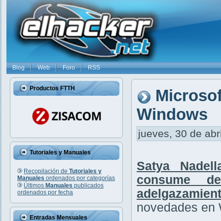
Blog
Web
Foro
RSS
Productos FTTH
Microso
Windows
jueves, 30 de abr
Tutoriales y Manuales
Satya Nadell
Recopilación de
Tutoriales y
consume d
Manuales
ordenados por categorías
Últimos
Manuales
publicados
adelgazamien
ordenados por fecha
novedades en
Entradas Mensuales