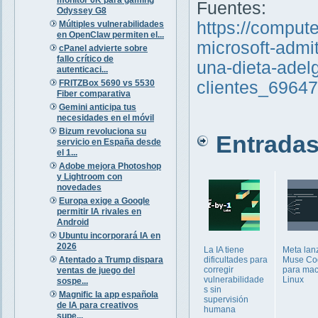
Fuentes:
Odyssey G8
https://comput
Múltiples vulnerabilidades
en OpenClaw permiten el...
microsoft-adm
cPanel advierte sobre
fallo crítico de
una-dieta-adel
autenticaci...
FRITZBox 5690 vs 5530
clientes_6964
Fiber comparativa
Gemini anticipa tus
necesidades en el móvil
Bizum revoluciona su
Entradas 
servicio en España desde
el 1...
Adobe mejora Photoshop
y Lightroom con
novedades
Europa exige a Google
permitir IA rivales en
Android
Ubuntu incorporará IA en
2026
La IA tiene
Meta lan
Atentado a Trump dispara
dificultades para
Muse Co
corregir
para ma
ventas de juego del
vulnerabilidade
Linux
sospe...
s sin
Magnific la app española
supervisión
de IA para creativos
humana
supe...