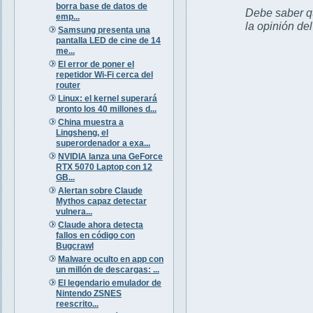
borra base de datos de
Debe saber qu
emp...
la opinión de
Samsung presenta una
pantalla LED de cine de 14
me...
El error de poner el
repetidor Wi-Fi cerca del
router
Linux: el kernel superará
pronto los 40 millones d...
China muestra a
Lingsheng, el
superordenador a exa...
NVIDIA lanza una GeForce
RTX 5070 Laptop con 12
GB...
Alertan sobre Claude
Mythos capaz detectar
vulnera...
Claude ahora detecta
fallos en código con
Bugcrawl
Malware oculto en app con
un millón de descargas: ...
El legendario emulador de
Nintendo ZSNES
reescrito...