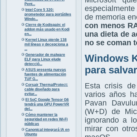
Pent...
especialmente 
Intel Core 5 320:
prometedor para portátiles
de memoria e
Windo...
con menos RA
Cierre de Kodispain: el
addon más usado en Kodi
una dieta de 
en...
Kernel Linux pierde 138
no se coman t
mil líneas y decepciona a
...
Generador de malware
Windows K2
ELF para Linux elude
detecció...
para salva
ASUS presenta nuevas
fuentes de alimentación
TUF G...
Esta crisis d
Corsair ThermalProtect:
cable diseñado para
varios años ha
evitar...
El SoC Google Tensor G6
Pavan Davulur
tendrá una GPU PowerVR
del...
(W+D) de Micr
Cómo mantener la
ignorando a l
seguridad en redes Wi-Fi
públicas
mirar con otr
Canonical integrará IA en
Ubuntu