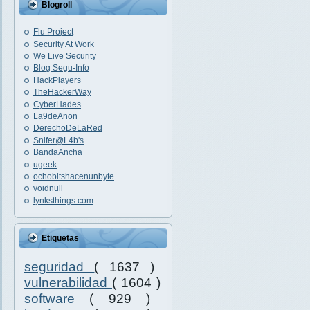
Blogroll
Flu Project
Security At Work
We Live Security
Blog Segu-Info
HackPlayers
TheHackerWay
CyberHades
La9deAnon
DerechoDeLaRed
Snifer@L4b's
BandaAncha
ugeek
ochobitshacenunbyte
voidnull
lynksthings.com
Etiquetas
seguridad
( 1637 )
vulnerabilidad
( 1604 )
software
( 929 )