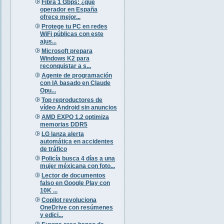
Fibra 1 Gbps: ¿qué
operador en España
ofrece mejor...
Protege tu PC en redes
WiFi públicas con este
ajus...
Microsoft prepara
Windows K2 para
reconquistar a s...
Agente de programación
con IA basado en Claude
Opu...
Top reproductores de
vídeo Android sin anuncios
AMD EXPO 1.2 optimiza
memorias DDR5
LG lanza alerta
automática en accidentes
de tráfico
Policía busca 4 días a una
mujer méxicana con foto...
Lector de documentos
falso en Google Play con
10K ...
Copilot revoluciona
OneDrive con resúmenes
y edici...