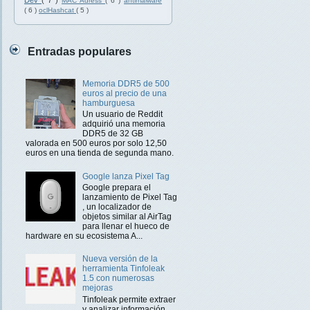
Dev
( 7 )
MAC Adress
( 6 )
antimalware
( 6 )
oclHashcat
( 5 )
Entradas populares
Memoria DDR5 de 500
euros al precio de una
hamburguesa
Un usuario de Reddit
adquirió una memoria
DDR5 de 32 GB
valorada en 500 euros por solo 12,50
euros en una tienda de segunda mano.
Google lanza Pixel Tag
Google prepara el
lanzamiento de Pixel Tag
, un localizador de
objetos similar al AirTag
para llenar el hueco de
hardware en su ecosistema A...
Nueva versión de la
herramienta Tinfoleak
1.5 con numerosas
mejoras
Tinfoleak permite extraer
y analizar información