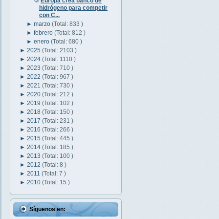
Europa crea banco de
hidrógeno para competir
con C...
►
marzo
(Total: 833 )
►
febrero
(Total: 812 )
►
enero
(Total: 680 )
►
2025
(Total: 2103 )
►
2024
(Total: 1110 )
►
2023
(Total: 710 )
►
2022
(Total: 967 )
►
2021
(Total: 730 )
►
2020
(Total: 212 )
►
2019
(Total: 102 )
►
2018
(Total: 150 )
►
2017
(Total: 231 )
►
2016
(Total: 266 )
►
2015
(Total: 445 )
►
2014
(Total: 185 )
►
2013
(Total: 100 )
►
2012
(Total: 8 )
►
2011
(Total: 7 )
►
2010
(Total: 15 )
Síguenos en: