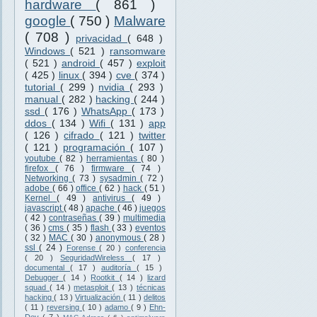
hardware
( 861 )
google
( 750 )
Malware
( 708 )
privacidad
( 648 )
Windows
( 521 )
ransomware
( 521 )
android
( 457 )
exploit
( 425 )
linux
( 394 )
cve
( 374 )
tutorial
( 299 )
nvidia
( 293 )
manual
( 282 )
hacking
( 244 )
ssd
( 176 )
WhatsApp
( 173 )
ddos
( 134 )
Wifi
( 131 )
app
( 126 )
cifrado
( 121 )
twitter
( 121 )
programación
( 107 )
youtube
( 82 )
herramientas
( 80 )
firefox
( 76 )
firmware
( 74 )
Networking
( 73 )
sysadmin
( 72 )
adobe
( 66 )
office
( 62 )
hack
( 51 )
Kernel
( 49 )
antivirus
( 49 )
javascript
( 48 )
apache
( 46 )
juegos
( 42 )
contraseñas
( 39 )
multimedia
( 36 )
cms
( 35 )
flash
( 33 )
eventos
( 32 )
MAC
( 30 )
anonymous
( 28 )
ssl
( 24 )
Forense
( 20 )
conferencia
( 20 )
SeguridadWireless
( 17 )
documental
( 17 )
auditoría
( 15 )
Debugger
( 14 )
Rootkit
( 14 )
lizard
squad
( 14 )
metasploit
( 13 )
técnicas
hacking
( 13 )
Virtualización
( 11 )
delitos
( 11 )
reversing
( 10 )
adamo
( 9 )
Ehn-