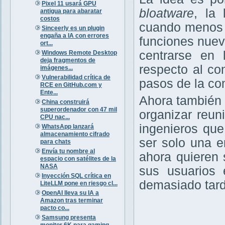
Pixel 11 usará GPU
bloatware
, la 
antigua para abaratar
costos
cuando menos t
Sinceerly es un plugin
engaña a IA con errores
funciones nuev
ort...
centrarse en 
Windows Remote Desktop
deja fragmentos de
respecto al c
imágenes...
Vulnerabilidad crítica de
pasos de la co
RCE en GitHub.com y
Ente...
Ahora también 
China construirá
superordenador con 47 mil
organizar reun
CPU nac...
ingenieros que
WhatsApp lanzará
almacenamiento cifrado
ser solo una 
para chats
Envía tu nombre al
ahora quieren 
espacio con satélites de la
NASA
sus usuarios 
Inyección SQL crítica en
demasiado tard
LiteLLM pone en riesgo cl...
OpenAI lleva su IA a
Amazon tras terminar
pacto co...
Samsung presenta
monitor 6K para gaming