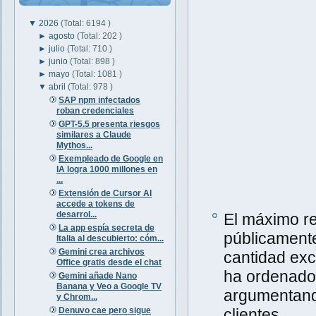
▼
2026
(Total: 6194 )
►
agosto
(Total: 202 )
►
julio
(Total: 710 )
►
junio
(Total: 898 )
►
mayo
(Total: 1081 )
▼
abril
(Total: 978 )
SAP npm infectados
roban credenciales
GPT-5.5 presenta riesgos
similares a Claude
Mythos...
Exempleado de Google en
IA logra 1000 millones en
...
Extensión de Cursor AI
accede a tokens de
desarrol...
El máximo r
La app espía secreta de
públicamente
Italia al descubierto: cóm...
Gemini crea archivos
cantidad ex
Office gratis desde el chat
ha ordenad
Gemini añade Nano
Banana y Veo a Google TV
argumentan
y Chrom...
Denuvo cae pero sigue
clientes
.