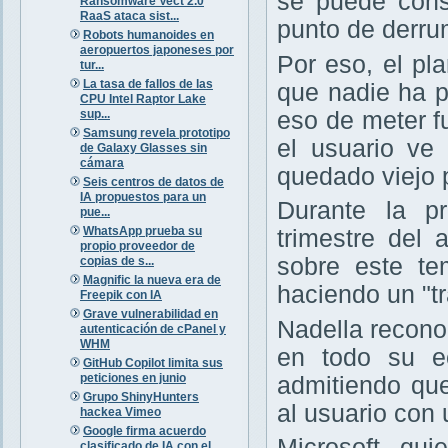
se puede cons
Ransomware Vect 2.0
RaaS ataca sist...
punto de derru
Robots humanoides en
aeropuertos japoneses por
Por eso, el pl
tur...
La tasa de fallos de las
que nadie ha 
CPU Intel Raptor Lake
sup...
eso de meter f
Samsung revela prototipo
el usuario v
de Galaxy Glasses sin
cámara
quedado viejo p
Seis centros de datos de
IA propuestos para un
Durante la pr
pue...
WhatsApp prueba su
trimestre del
propio proveedor de
sobre este te
copias de s...
Magnific la nueva era de
haciendo un "tr
Freepik con IA
Grave vulnerabilidad en
Nadella recono
autenticación de cPanel y
WHM
en todo su e
GitHub Copilot limita sus
peticiones en junio
admitiendo que
Grupo ShinyHunters
al usuario co
hackea Vimeo
Google firma acuerdo
Microsoft qui
clasificado de IA con el