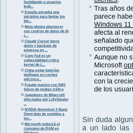
fastidiando a usuarios
legít...
Tras años de
España aprueba una
parece haber
iniciativa para limitar los
blo...
Windows 11 
Meta planea abastecer
afecta al re
sus centros de datos de IA
c...
señalado qu
Claude Cursor borra
datos y backups de
competitivid
empresa en ...
Aunque no s
Copy Fail es un
vulnerabilidad critica
Microsoft
op
kernel de L...
China exige baterías
característi
ignífugas en coches
eléctrico...
con la creci
Fraude masivo con SMS
de los usuar
falsos de multas tráfico
Jugadores de Minecraft
infectados por LofyStealer
...
NVIDIA Nemotron 3 Nano
Omni dota de sentidos a
Sin duda algun
los...
Microsoft reducirá el
a un lado las 
consumo de RAM en
Windows