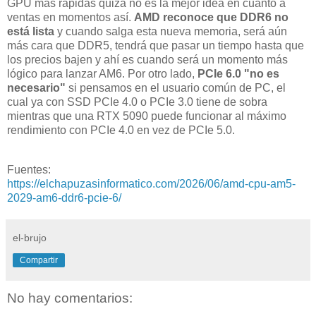
GPU más rápidas quizá no es la mejor idea en cuanto a
ventas en momentos así.
AMD reconoce que DDR6 no
está lista
y cuando salga esta nueva memoria, será aún
más cara que DDR5, tendrá que pasar un tiempo hasta que
los precios bajen y ahí es cuando será un momento más
lógico para lanzar AM6. Por otro lado,
PCIe 6.0 "no es
necesario"
si pensamos en el usuario común de PC, el
cual ya con SSD PCIe 4.0 o PCIe 3.0 tiene de sobra
mientras que una RTX 5090 puede funcionar al máximo
rendimiento con PCIe 4.0 en vez de PCIe 5.0.
Fuentes:
https://elchapuzasinformatico.com/2026/06/amd-cpu-am5-
2029-am6-ddr6-pcie-6/
el-brujo
Compartir
No hay comentarios: