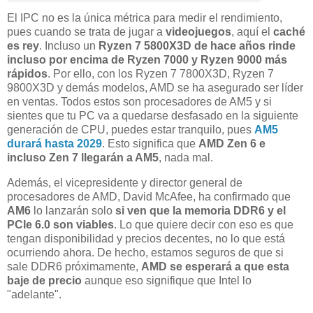
El IPC no es la única métrica para medir el rendimiento,
pues cuando se trata de jugar a
videojuegos
, aquí el
caché
es
rey
. Incluso un
Ryzen 7 5800X3D de hace años rinde
incluso por encima de Ryzen 7000 y Ryzen 9000 más
rápidos
. Por ello, con los Ryzen 7 7800X3D, Ryzen 7
9800X3D y demás modelos, AMD se ha asegurado ser líder
en ventas. Todos estos son procesadores de AM5 y si
sientes que tu PC va a quedarse desfasado en la siguiente
generación de CPU, puedes estar tranquilo, pues
AM5
durará hasta 2029
. Esto significa que
AMD Zen 6 e
incluso Zen 7 llegarán a AM5
, nada mal.
Además, el vicepresidente y director general de
procesadores de AMD, David McAfee, ha confirmado que
AM6
lo lanzarán solo
si ven que la memoria DDR6 y el
PCIe 6.0 son viables
. Lo que quiere decir con eso es que
tengan disponibilidad y precios decentes, no lo que está
ocurriendo ahora. De hecho, estamos seguros de que si
sale DDR6 próximamente,
AMD se esperará a que esta
baje de precio
aunque eso signifique que Intel lo
"adelante".