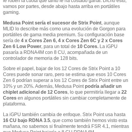
le roben la cuota que tanto le ha costado ganar. Dicho esto,
vamos por partes, desde abajo hasta arriba en portátiles
gaming.
Medusa Point sería el sucesor de Strix Point
, aunque
MLID lo describe más como una evolución de Gorgon para
portátiles de gama media premium. Su configuración base
sería de
4 x Cores Zen 6, 4 x Cores Zen 6C y 2 x Cores
Zen 6 Low Power
, para un total de
10 Cores.
La iGPU
pasaría a RDNA4M con 8 CU, acompañada de un
controlador de memoria de 128 bits.
Sobre el papel, bajar de los 12 Cores de Strix Point a 10
Cores puede sonar raro, pero se estima que esos 10 Cores
Zen 6 podrían superar a los 12 Cores de Strix Point entre un
10% y un 20%. Además, Medusa Point
podría añadir un
chiplet adicional de 12 Cores
, lo que permitiría llegar a
22
Cores
en algunos portátiles sin cambiar completamente de
plataforma.
La iGPU también cambia de enfoque. Strix Point usa hasta
16 CU bajo RDNA 3.5
, que como también hemos visto esta
mañana, no sabemos si finalmente tendrá FSR 4.1, mientras