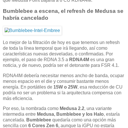
que Medusa Point bajaría a 8 CU RDNA4M.
Bumblebee a escena, el refresh de Medusa se
habría cancelado
Lo mejor de la filtración de hoy es que tenemos un refresh
de toda la línea temporal que irá llegando, así como
características nuevas desveladas, o confirmadas. Por
ejemplo, el paso de RDNA 3.5 a
RDNA4M
es una gran
noticia, y de nuevo, podría ser el detonante para FSR 4.1.
RDNA4M debería necesitar menos ancho de banda, ocupar
menos espacio en el die y consumir bastante menos
energía. En portátiles de
15W o 25W
, esa reducción de CU
podría no ser un problema si la arquitectura compensa con
más eficiencia.
Por eso, la nombrada como
Medusa 2.2
, una variante
intermedia entre
Medusa, Bumblebee y los Halo
, estaría
cancelada.
Bumblebee
quedaría como una opción más
sencilla con
6 Cores Zen 6,
aunque la iGPU no estaría