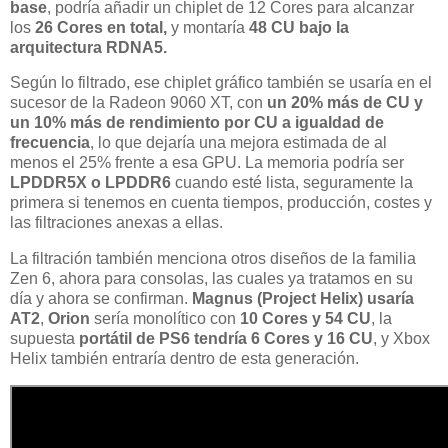
base
, podría añadir un chiplet de 12 Cores para alcanzar
los
26 Cores en total,
y montaría
48 CU bajo la
arquitectura RDNA5.
Según lo filtrado, ese chiplet gráfico también se usaría en el
sucesor de la Radeon 9060 XT, con
un 20% más de CU y
un 10% más de rendimiento por CU a igualdad de
frecuencia
, lo que dejaría una mejora estimada de al
menos el 25% frente a esa GPU. La memoria podría ser
LPDDR5X o LPDDR6
cuando esté lista, seguramente la
primera si tenemos en cuenta tiempos, producción, costes y
las filtraciones anexas a ellas.
La filtración también menciona otros diseños de la familia
Zen 6, ahora para consolas, las cuales ya tratamos en su
día y ahora se confirman.
Magnus (Project Helix) usaría
AT2
,
Orion
sería monolítico con
10 Cores y 54 CU
, la
supuesta
portátil de PS6 tendría 6 Cores y 16 CU
, y Xbox
Helix también entraría dentro de esta generación.