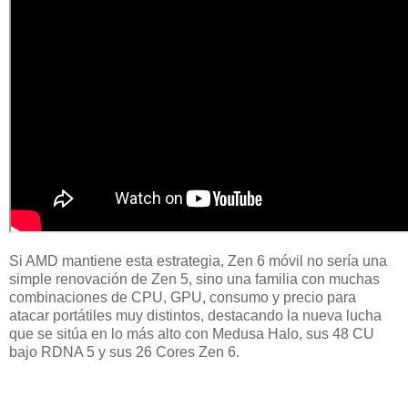
Si AMD mantiene esta estrategia, Zen 6 móvil no sería una
simple renovación de Zen 5, sino una familia con muchas
combinaciones de CPU, GPU, consumo y precio para
atacar portátiles muy distintos, destacando la nueva lucha
que se sitúa en lo más alto con Medusa Halo, sus 48 CU
bajo RDNA 5 y sus 26 Cores Zen 6.