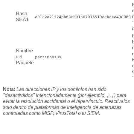
Hash
a01c2a21f24db63cb01a67016519aebeca438089
SHA1
Nombre
del
parsimonius
Paquete
Nota:
Las direcciones IP y los dominios han sido
"desactivados" intencionadamente (por ejemplo,
) para
[.]
evitar la resolución accidental o el hipervínculo. Reactívalos
solo dentro de plataformas de inteligencia de amenazas
controladas como MISP, VirusTotal o tu SIEM
.