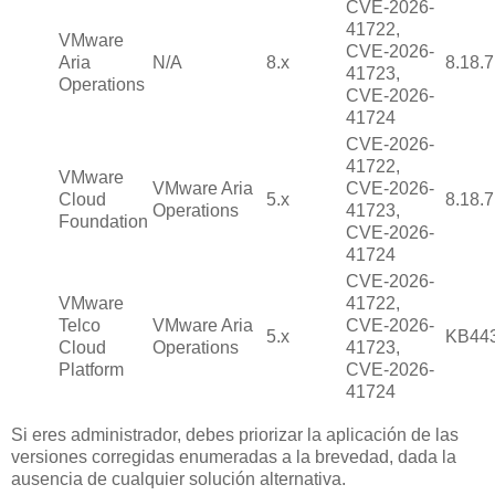
CVE-2026-
41722,
VMware
CVE-2026-
Aria
N/A
8.x
8.18.7
41723,
Operations
CVE-2026-
41724
CVE-2026-
41722,
VMware
VMware Aria
CVE-2026-
Cloud
5.x
8.18.7
Operations
41723,
Foundation
CVE-2026-
41724
CVE-2026-
VMware
41722,
Telco
VMware Aria
CVE-2026-
5.x
KB44
Cloud
Operations
41723,
Platform
CVE-2026-
41724
Si eres administrador, debes priorizar la aplicación de las
versiones corregidas enumeradas a la brevedad, dada la
ausencia de cualquier solución alternativa.