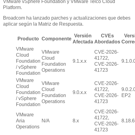
VMware vSphere Foundation y VMware Telco Cloud
Platform.
Broadcom ha lanzado parches y actualizaciones que debes
aplicar según la Matriz de Respuesta.
Versión
CVEs
Vers
Producto
Componente
Afectada
Abordados
Corre
VMware
VMware
CVE-2026-
Cloud
Cloud
41722,
Foundation
9.1.x.x
9.1.0.
Foundation
CVE-2026-
/ vSphere
Operations
41723
Foundation
VMware
VMware
CVE-2026-
Cloud
Cloud
41722,
9.0.2.
Foundation
9.0.x.x
Foundation
CVE-2026-
EP2
/ vSphere
Operations
41723
Foundation
CVE-2026-
VMware
41722,
Aria
N/A
8.x
8.18.6
CVE-2026-
Operations
41723