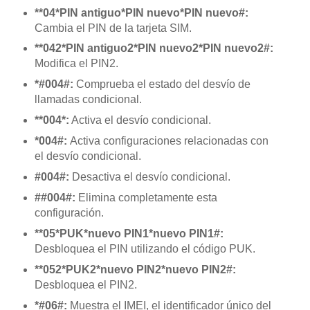
**04*PIN antiguo*PIN nuevo*PIN nuevo#:
Cambia el PIN de la tarjeta SIM.
**042*PIN antiguo2*PIN nuevo2*PIN nuevo2#:
Modifica el PIN2.
*#004#:
Comprueba el estado del desvío de
llamadas condicional.
**004*:
Activa el desvío condicional.
*004#:
Activa configuraciones relacionadas con
el desvío condicional.
#004#:
Desactiva el desvío condicional.
##004#:
Elimina completamente esta
configuración.
**05*PUK*nuevo PIN1*nuevo PIN1#:
Desbloquea el PIN utilizando el código PUK.
**052*PUK2*nuevo PIN2*nuevo PIN2#:
Desbloquea el PIN2.
*#06#:
Muestra el IMEI, el identificador único del