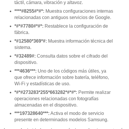
táctil, cámara, vibración y altavoz.
****#8255#*#*:
Muestra configuraciones internas
relacionadas con antiguos servicios de Google.
*#*#7780#*#*:
Restablece la configuración de
fábrica.
*#12580*369*#:
Muestra información técnica del
sistema.
*#32489#:
Consulta datos sobre el cifrado del
dispositivo.
***4636***:
Uno de los códigos más útiles, ya
que ofrece información sobre batería, teléfono,
Wi-Fi y estadísticas de uso.
*#*#273283*255*663282*#*#*:
Permite realizar
operaciones relacionadas con fotografías
almacenadas en el dispositivo.
***197328640***:
Activa el modo de servicio
presente en determinados modelos Samsung.