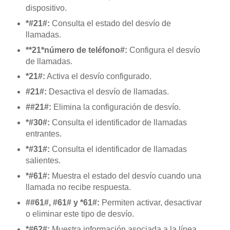
dispositivo.
*#21#:
Consulta el estado del desvío de
llamadas.
**21*número de teléfono#:
Configura el desvío
de llamadas.
*21#:
Activa el desvío configurado.
#21#:
Desactiva el desvío de llamadas.
##21#:
Elimina la configuración de desvío.
*#30#:
Consulta el identificador de llamadas
entrantes.
*#31#:
Consulta el identificador de llamadas
salientes.
*#61#:
Muestra el estado del desvío cuando una
llamada no recibe respuesta.
##61#, #61# y *61#:
Permiten activar, desactivar
o eliminar este tipo de desvío.
*#62#:
Muestra información asociada a la línea